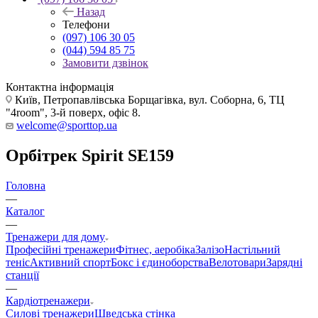
Назад
Телефони
(097) 106 30 05
(044) 594 85 75
Замовити дзвінок
Контактна інформація
Київ, Петропавлівська Борщагівка, вул. Соборна, 6, ТЦ
"4room", 3-й поверх, офіс 8.
welcome@sporttop.ua
Орбітрек Spirit SE159
Головна
—
Каталог
—
Тренажери для дому
Професійні тренажери
Фітнес, аеробіка
Залізо
Настільний
теніс
Активний спорт
Бокс і єдиноборства
Велотовари
Зарядні
станції
—
Кардіотренажери
Силові тренажери
Шведська стінка