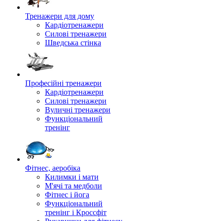
Тренажери для дому
Кардіотренажери
Силові тренажери
Шведська стінка
Професійні тренажери
Кардіотренажери
Силові тренажери
Вуличні тренажери
Функціональний
тренінг
Фітнес, аеробіка
Килимки і мати
М'ячі та медболи
Фітнес і йога
Функціональний
тренінг і Кроссфіт