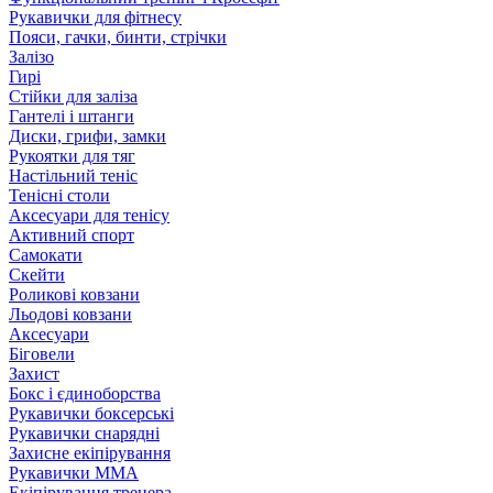
Рукавички для фітнесу
Пояси, гачки, бинти, стрічки
Залізо
Гирі
Стійки для заліза
Гантелі і штанги
Диски, грифи, замки
Рукоятки для тяг
Настільний теніс
Тенісні столи
Аксесуари для тенісу
Активний спорт
Самокати
Скейти
Роликові ковзани
Льодові ковзани
Аксесуари
Біговели
Захист
Бокс і єдиноборства
Рукавички боксерські
Рукавички снарядні
Захисне екіпірування
Рукавички ММА
Екіпірування тренера