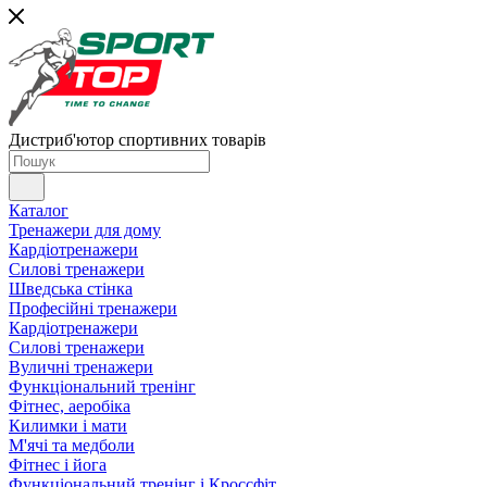
Дистриб'ютор спортивних товарів
Каталог
Тренажери для дому
Кардіотренажери
Силові тренажери
Шведська стінка
Професійні тренажери
Кардіотренажери
Силові тренажери
Вуличні тренажери
Функціональний тренінг
Фітнес, аеробіка
Килимки і мати
М'ячі та медболи
Фітнес і йога
Функціональний тренінг і Кроссфіт