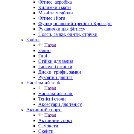
Фітнес, аеробіка
Килимки і мати
М'ячі та медболи
Фітнес і йога
Функціональний тренінг і Кроссфіт
Рукавички для фітнесу
Пояси, гачки, бинти, стрічки
Залізо
Назад
Залізо
Гирі
Стійки для заліза
Гантелі і штанги
Диски, грифи, замки
Рукоятки для тяг
Настільний теніс
Назад
Настільний теніс
Тенісні столи
Аксесуари для тенісу
Активний спорт
Назад
Активний спорт
Самокати
Скейти