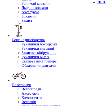
2010 
Роликові ковзани
Льодові ковзани
Аксесуари
Біговели
Захист
Бокс і єдиноборства
Рукавички боксерські
Рукавички снарядні
Захисне екіпірування
Рукавички ММА
Екіпірування тренера
Обладнання для залів
Велотовари
Велосипеди
Аксесуари
Компоненти
Велоэкіп