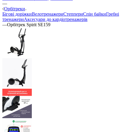
—
Орбітреки
Бігові доріжки
Велотренажери
Степпери
Спін байки
Гребні
тренажери
Аксесуари до кардіотренажерів
—
Орбітрек Spirit SE159