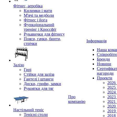
Фітнес, аеробіка
Килимки і мати
М'ячі та медболи
Фітнес і йога
Функціональний
тренінг і Кроссфіт
Рукавички для фітнесу
Пояси, гачки, бинти,
Інформація
стрічки
Наша кома
Співробіт
Бренди
Новини
Залізо
Сертифікат
Гирі
нагороди
Стійки для заліза
Проекти
Гантелі і штанги
2026 
Диски, грифи, замки
2025 
Рукоятки для тяг
2024 
Про
2023 
компанію
2021 
2020 
Настільний теніс
2019 
Тенісні столи
2018 