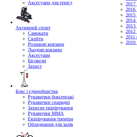
Аксесуари для тенісу
2017 
2016 
2015 
2014 
2013 
Активний спорт
2012 
Самокати
2011 
Скейти
2010 
Роликові ковзани
Льодові ковзани
Аксесуари
Біговели
Захист
Бокс і єдиноборства
Рукавички боксерські
Рукавички снарядні
Захисне екіпірування
Рукавички ММА
Екіпірування тренера
Обладнання для залів