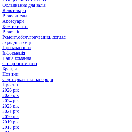
Обладнання для залів
Велотовари
Велосипеди
Аксесуари
Компоненти
Велоэкіп
Ремонт.обслуговування, догляд
Зарядні станції
Про компанію
Інформація
Наша команда
Співробітництво
Бренди
Новини
Сертифікати та нагороди
Проекти
2026 рік
2025 рік
2024 рік
2023 рік
2021 рік
2020 рік
2019 рік
2018 рік