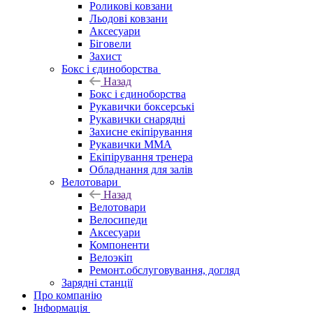
Роликові ковзани
Льодові ковзани
Аксесуари
Біговели
Захист
Бокс і єдиноборства
Назад
Бокс і єдиноборства
Рукавички боксерські
Рукавички снарядні
Захисне екіпірування
Рукавички ММА
Екіпірування тренера
Обладнання для залів
Велотовари
Назад
Велотовари
Велосипеди
Аксесуари
Компоненти
Велоэкіп
Ремонт.обслуговування, догляд
Зарядні станції
Про компанію
Інформація