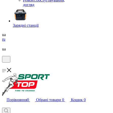
Ремонт.обслуговування,
догляд
Зарядні станції
ua
ru
ua
Порівняння
0
Обрані товари
0
Кошик
0