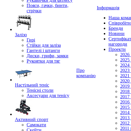
Рукавички для фітнесу
Пояси, гачки, бинти,
Інформація
стрічки
Наша кома
Співробіт
Бренди
Новини
Залізо
Сертифікат
Гирі
нагороди
Стійки для заліза
Проекти
Гантелі і штанги
2026 
Диски, грифи, замки
2025 
Рукоятки для тяг
2024 
Про
2023 
компанію
2021 
2020 
Настільний теніс
2019 
Тенісні столи
2018 
Аксесуари для тенісу
2017 
2016 
2015 
2014 
2013 
Активний спорт
2012 
Самокати
2011 
Скейти