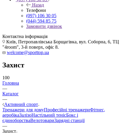
Назад
Телефони
(097) 106 30 05
(044) 594 85 75
Замовити дзвінок
Контактна інформація
Київ, Петропавлівська Борщагівка, вул. Соборна, 6, ТЦ
"4room", 3-й поверх, офіс 8.
welcome@sporttop.ua
Захист
100
Головна
—
Каталог
—
Активний спорт
Тренажери для дому
Професійні тренажери
Фітнес,
аеробіка
Залізо
Настільний теніс
Бокс і
єдиноборства
Велотовари
Зарядні станції
—
Захист