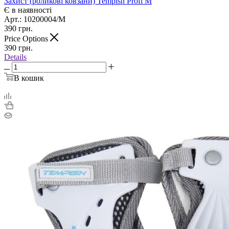
Захист (роликові ковзани) Tempish Profi M
Є в наявності
Арт.: 10200004/M
390
грн.
Price Options
390
грн.
Details
В кошик