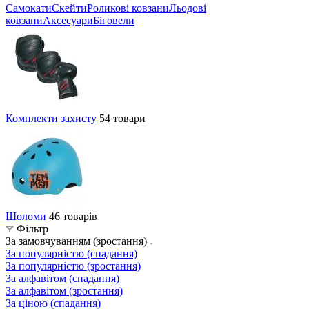
Самокати
Скейти
Роликові ковзани
Льодові
ковзани
Аксесуари
Біговели
Комплекти захисту
54 товари
Шоломи
46 товарів
Фільтр
За замовчуванням (зростання)
За популярністю (спадання)
За популярністю (зростання)
За алфавітом (спадання)
За алфавітом (зростання)
За ціною (спадання)