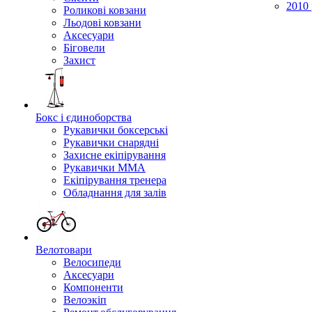
2010 
Роликові ковзани
Льодові ковзани
Аксесуари
Біговели
Захист
Бокс і єдиноборства
Рукавички боксерські
Рукавички снарядні
Захисне екіпірування
Рукавички ММА
Екіпірування тренера
Обладнання для залів
Велотовари
Велосипеди
Аксесуари
Компоненти
Велоэкіп