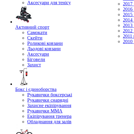
Аксесуари для тенісу
2017 
2016 
2015 
2014 
2013 
Активний спорт
2012 
Самокати
2011 
Скейти
2010 
Роликові ковзани
Льодові ковзани
Аксесуари
Біговели
Захист
Бокс і єдиноборства
Рукавички боксерські
Рукавички снарядні
Захисне екіпірування
Рукавички ММА
Екіпірування тренера
Обладнання для залів