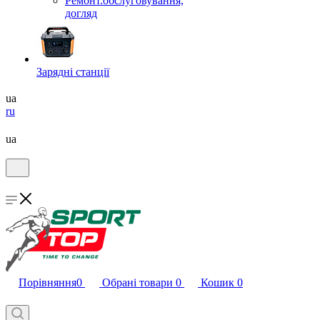
Ремонт.обслуговування,
догляд
Зарядні станції
ua
ru
ua
Порівняння
0
Обрані товари
0
Кошик
0