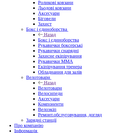
Роликові ковзани
Льодові ковзани
Аксесуари
Біговели
Захист
Бокс і єдиноборства
Назад
Бокс і єдиноборства
Рукавички боксерські
Рукавички снарядні
Захисне екіпірування
Рукавички ММА
Екіпірування тренера
Обладнання для залів
Велотовари
Назад
Велотовари
Велосипеди
Аксесуари
Компоненти
Велоэкіп
Ремонт.обслуговування, догляд
Зарядні станції
Про компанію
Інформація