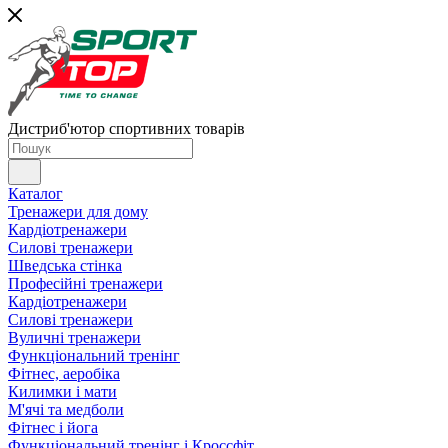
Дистриб'ютор спортивних товарів
Каталог
Тренажери для дому
Кардіотренажери
Силові тренажери
Шведська стінка
Професійні тренажери
Кардіотренажери
Силові тренажери
Вуличні тренажери
Функціональний тренінг
Фітнес, аеробіка
Килимки і мати
М'ячі та медболи
Фітнес і йога
Функціональний тренінг і Кроссфіт