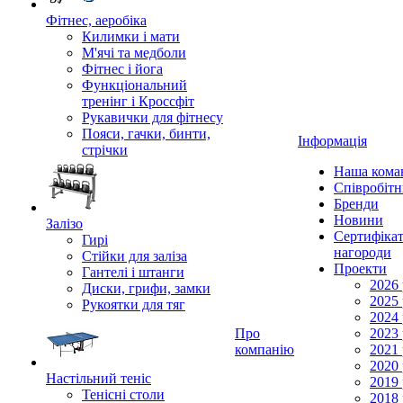
Фітнес, аеробіка
Килимки і мати
М'ячі та медболи
Фітнес і йога
Функціональний
тренінг і Кроссфіт
Рукавички для фітнесу
Пояси, гачки, бинти,
Інформація
стрічки
Наша кома
Співробіт
Бренди
Новини
Залізо
Сертифікат
Гирі
нагороди
Стійки для заліза
Проекти
Гантелі і штанги
2026 
Диски, грифи, замки
2025 
Рукоятки для тяг
2024 
Про
2023 
компанію
2021 
2020 
Настільний теніс
2019 
Тенісні столи
2018 