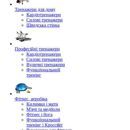
Тренажери для дому
Кардіотренажери
Силові тренажери
Шведська стінка
Професійні тренажери
Кардіотренажери
Силові тренажери
Вуличні тренажери
Функціональний
тренінг
Фітнес, аеробіка
Килимки і мати
М'ячі та медболи
Фітнес і йога
Функціональний
тренінг і Кроссфіт