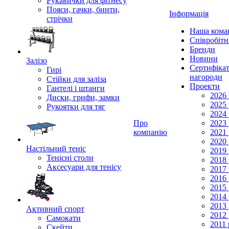
Рукавички для фітнесу
Пояси, гачки, бинти,
Інформація
стрічки
Наша кома
Співробіт
Бренди
Новини
Залізо
Сертифікат
Гирі
нагороди
Стійки для заліза
Проекти
Гантелі і штанги
2026 
Диски, грифи, замки
2025 
Рукоятки для тяг
2024 
Про
2023 
компанію
2021 
2020 
Настільний теніс
2019 
Тенісні столи
2018 
Аксесуари для тенісу
2017 
2016 
2015 
2014 
2013 
Активний спорт
2012 
Самокати
2011 
Скейти