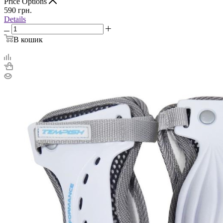
Price Options
590
грн.
Details
В кошик