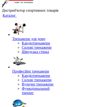
Дистриб'ютор спортивних товарів
Каталог
Тренажери для дому
Кардіотренажери
Силові тренажери
Шведська стінка
Професійні тренажери
Кардіотренажери
Силові тренажери
Вуличні тренажери
Функціональний
тренінг