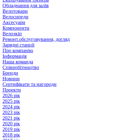
Обладнання для залів
Велотовари
Велосипеди
Аксесуари
Компоненти
Велоэкіп
Ремонт.обслуговування, догляд
Зарядні станції
Про компанію
Інформація
Наша команда
Співробітництво
Бренди
Новини
Сертифікати та нагороди
Проекти
2026 рік
2025 рік
2024 рік
2023 рік
2021 рік
2020 рік
2019 рік
2018 рік