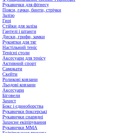
Рукавички для фітнесу
Пояси, гачки, бинти, стрічки
Залізо
Гирі
Стійки для заліза
Гантелі і штанги
Диски, грифи, замки
Рукоятки для тяг
Настільний теніс
Тенісні столи
Аксесуари для тенісу
Активний спорт
Самокати
Скейти
Роликові ковзани
Льодові ковзани
Аксесуари
Біговели
Захист
Бокс і єдиноборства
Рукавички боксерські
Рукавички снарядні
Захисне екіпірування
Рукавички ММА
Екіпірування тренера