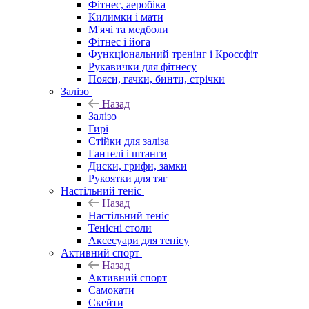
Фітнес, аеробіка
Килимки і мати
М'ячі та медболи
Фітнес і йога
Функціональний тренінг і Кроссфіт
Рукавички для фітнесу
Пояси, гачки, бинти, стрічки
Залізо
Назад
Залізо
Гирі
Стійки для заліза
Гантелі і штанги
Диски, грифи, замки
Рукоятки для тяг
Настільний теніс
Назад
Настільний теніс
Тенісні столи
Аксесуари для тенісу
Активний спорт
Назад
Активний спорт
Самокати
Скейти