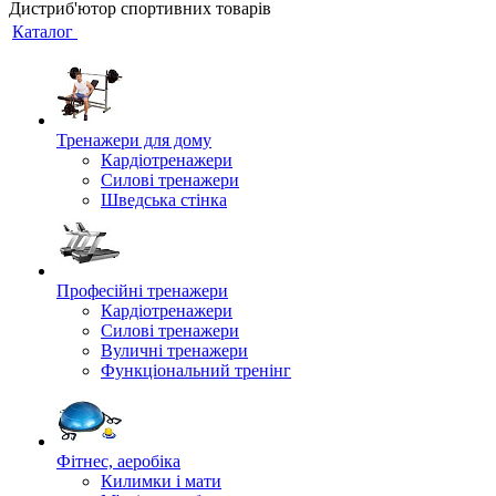
Дистриб'ютор спортивних товарів
Каталог
Тренажери для дому
Кардіотренажери
Силові тренажери
Шведська стінка
Професійні тренажери
Кардіотренажери
Силові тренажери
Вуличні тренажери
Функціональний тренінг
Фітнес, аеробіка
Килимки і мати