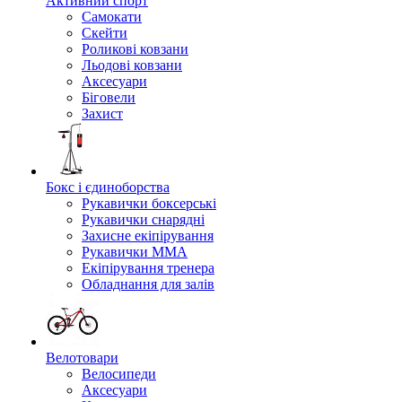
Активний спорт
Самокати
Скейти
Роликові ковзани
Льодові ковзани
Аксесуари
Біговели
Захист
Бокс і єдиноборства
Рукавички боксерські
Рукавички снарядні
Захисне екіпірування
Рукавички ММА
Екіпірування тренера
Обладнання для залів
Велотовари
Велосипеди
Аксесуари