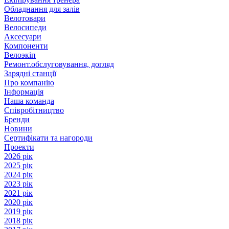
Обладнання для залів
Велотовари
Велосипеди
Аксесуари
Компоненти
Велоэкіп
Ремонт.обслуговування, догляд
Зарядні станції
Про компанію
Інформація
Наша команда
Співробітництво
Бренди
Новини
Сертифікати та нагороди
Проекти
2026 рік
2025 рік
2024 рік
2023 рік
2021 рік
2020 рік
2019 рік
2018 рік