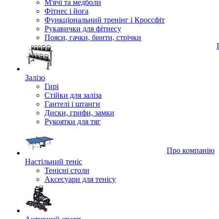
М'ячі та медболи
Фітнес і йога
Функціональний тренінг і Кроссфіт
Рукавички для фітнесу
Пояси, гачки, бинти, стрічки
Залізо
Гирі
Стійки для заліза
Гантелі і штанги
Диски, грифи, замки
Рукоятки для тяг
Про компанію
Настільний теніс
Тенісні столи
Аксесуари для тенісу