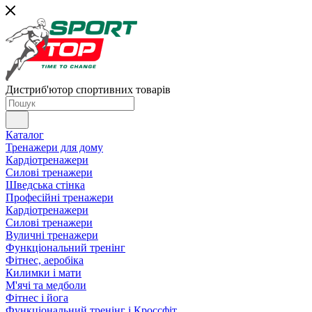
Дистриб'ютор спортивних товарів
Каталог
Тренажери для дому
Кардіотренажери
Силові тренажери
Шведська стінка
Професійні тренажери
Кардіотренажери
Силові тренажери
Вуличні тренажери
Функціональний тренінг
Фітнес, аеробіка
Килимки і мати
М'ячі та медболи
Фітнес і йога
Функціональний тренінг і Кроссфіт