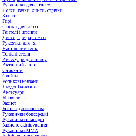
Рукавички для фітнесу
Пояси, гачки, бинти, стрічки
Залізо
Гирі
Стійки для заліза
Гантелі і штанги
Диски, грифи, замки
Рукоятки для тяг
Настільний теніс
Тенісні столи
Аксесуари для тенісу
Активний спорт
Самокати
Скейти
Роликові ковзани
Льодові ковзани
Аксесуари
Біговели
Захист
Бокс і єдиноборства
Рукавички боксерські
Рукавички снарядні
Захисне екіпірування
Рукавички ММА
Екіпірування тренера