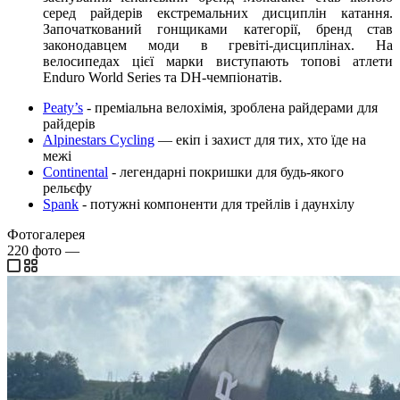
серед райдерів екстремальних дисциплін катання.
Започаткований гонщиками категорії, бренд став
законодавцем моди в гревіті-дисциплінах. На
велосипедах цієї марки виступають топові атлети
Enduro World Series та DH-чемпіонатів.
Peaty’s
- преміальна велохімія, зроблена райдерами для
райдерів
Alpinestars Cycling
— екіп і захист для тих, хто їде на
межі
Continental
- легендарні покришки для будь-якого
рельєфу
Spank
- потужні компоненти для трейлів і даунхілу
Фотогалерея
220
фото
—