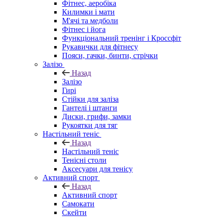
Фітнес, аеробіка
Килимки і мати
М'ячі та медболи
Фітнес і йога
Функціональний тренінг і Кроссфіт
Рукавички для фітнесу
Пояси, гачки, бинти, стрічки
Залізо
Назад
Залізо
Гирі
Стійки для заліза
Гантелі і штанги
Диски, грифи, замки
Рукоятки для тяг
Настільний теніс
Назад
Настільний теніс
Тенісні столи
Аксесуари для тенісу
Активний спорт
Назад
Активний спорт
Самокати
Скейти