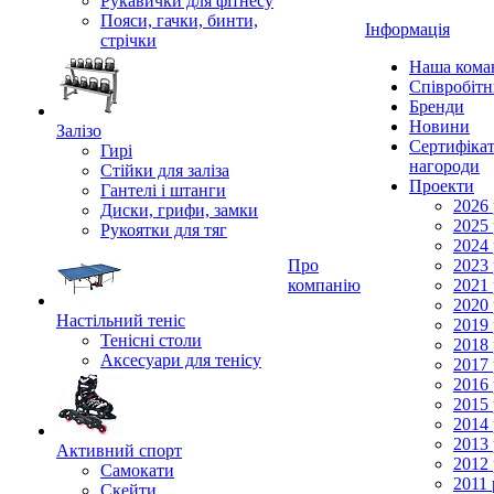
Рукавички для фітнесу
Пояси, гачки, бинти,
Інформація
стрічки
Наша кома
Співробіт
Бренди
Новини
Залізо
Сертифікат
Гирі
нагороди
Стійки для заліза
Проекти
Гантелі і штанги
2026 
Диски, грифи, замки
2025 
Рукоятки для тяг
2024 
Про
2023 
компанію
2021 
2020 
Настільний теніс
2019 
Тенісні столи
2018 
Аксесуари для тенісу
2017 
2016 
2015 
2014 
2013 
Активний спорт
2012 
Самокати
2011 
Скейти