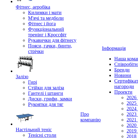
Фітнес, аеробіка
Килимки і мати
М'ячі та медболи
Фітнес і йога
Функціональний
тренінг і Кроссфіт
Рукавички для фітнесу
Пояси, гачки, бинти,
Інформація
стрічки
Наша кома
Співробіт
Бренди
Новини
Залізо
Сертифікат
Гирі
нагороди
Стійки для заліза
Проекти
Гантелі і штанги
2026 
Диски, грифи, замки
2025 
Рукоятки для тяг
2024 
Про
2023 
компанію
2021 
2020 
Настільний теніс
2019 
Тенісні столи
2018 