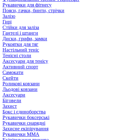
Рукавички для фітнесу
Пояси, гачки, бинти, стрічки
Залізо
Гирі
Стійки для заліза
Гантелі і штанги
Диски, грифи, замки
Рукоятки для тяг
Настільний теніс
Тенісні столи
Аксесуари для тенісу
Активний спорт
Самокати
Скейти
Роликові ковзани
Льодові ковзани
Аксесуари
Біговели
Захист
Бокс і єдиноборства
Рукавички боксерські
Рукавички снарядні
Захисне екіпірування
Рукавички ММА
Екіпірування тренера