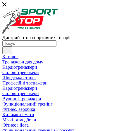
Дистриб'ютор спортивних товарів
Каталог
Тренажери для дому
Кардіотренажери
Силові тренажери
Шведська стінка
Професійні тренажери
Кардіотренажери
Силові тренажери
Вуличні тренажери
Функціональний тренінг
Фітнес, аеробіка
Килимки і мати
М'ячі та медболи
Фітнес і йога
Функціональний тренінг і Кроссфіт