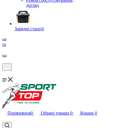
Ремонт.обслуговування,
догляд
Зарядні станції
ua
ru
ua
Порівняння
0
Обрані товари
0
Кошик
0