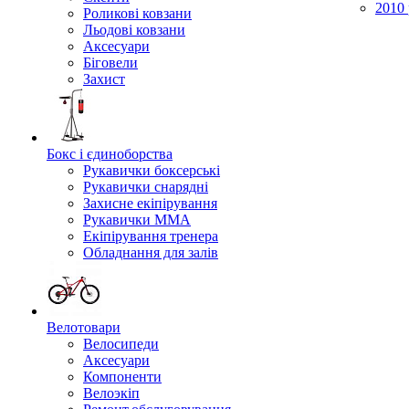
2010 
Роликові ковзани
Льодові ковзани
Аксесуари
Біговели
Захист
Бокс і єдиноборства
Рукавички боксерські
Рукавички снарядні
Захисне екіпірування
Рукавички ММА
Екіпірування тренера
Обладнання для залів
Велотовари
Велосипеди
Аксесуари
Компоненти
Велоэкіп