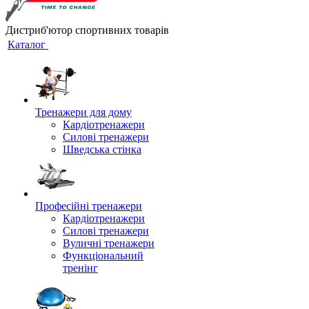
Дистриб'ютор спортивних товарів
Каталог
Тренажери для дому
Кардіотренажери
Силові тренажери
Шведська стінка
Професійні тренажери
Кардіотренажери
Силові тренажери
Вуличні тренажери
Функціональний
тренінг