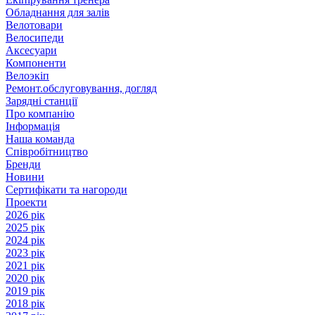
Обладнання для залів
Велотовари
Велосипеди
Аксесуари
Компоненти
Велоэкіп
Ремонт.обслуговування, догляд
Зарядні станції
Про компанію
Інформація
Наша команда
Співробітництво
Бренди
Новини
Сертифікати та нагороди
Проекти
2026 рік
2025 рік
2024 рік
2023 рік
2021 рік
2020 рік
2019 рік
2018 рік