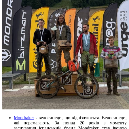
Mondraker
- велосипеди, що відрізняються. Велосипеди,
які перемагають. За понад 20 років з моменту
заснування іспанський бренд Mondraker став іконою