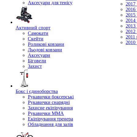
Аксесуари для тенісу
2017 
2016 
2015 
2014 
2013 
Активний спорт
2012 
Самокати
2011 
Скейти
2010 
Роликові ковзани
Льодові ковзани
Аксесуари
Біговели
Захист
Бокс і єдиноборства
Рукавички боксерські
Рукавички снарядні
Захисне екіпірування
Рукавички ММА
Екіпірування тренера
Обладнання для залів