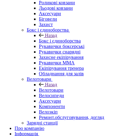
Роликові ковзани
Льодові ковзани
Аксесуари
Біговели
Захист
Бокс і єдиноборства
Назад
Бокс і єдиноборства
Рукавички боксерські
Рукавички снарядні
Захисне екіпірування
Рукавички ММА
Екіпірування тренера
Обладнання для залів
Велотовари
Назад
Велотовари
Велосипеди
Аксесуари
Компоненти
Велоэкіп
Ремонт.обслуговування, догляд
Зарядні станції
Про компанію
Інформація