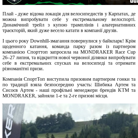
Плай - дуже відома локація для велосипедистів у Карпатах, де
можна випробувати себе у екстремальному велоспорті.
Динамічний трейл з купою трамплінів і альтернативних
траєкторій, який дуже весело катати в компанії друзів.
І цього року Downhill-змагання повернулися у байкпарк! Крім
щоденного катання, команда парку разом із партнером
компанією Спорттоп запросила на MONDRAKER Race Cup
26–27 липня, та відкриття нової червоної ділянки випробувати
себе в екстремальних спусках на велосипеді та отримати
різноманітні призи.
Компанія СпортТоп виступила призовим партнером гонки та
по традиції взяла безпосередню участь: Шибика Артем та
Сисоєв Артем - наші профільні менеджери брендів KTM та
MONDRAKER, зайняли 1-е та 2-ге призові місця.