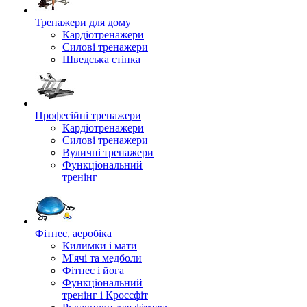
Тренажери для дому
Кардіотренажери
Силові тренажери
Шведська стінка
Професійні тренажери
Кардіотренажери
Силові тренажери
Вуличні тренажери
Функціональний
тренінг
Фітнес, аеробіка
Килимки і мати
М'ячі та медболи
Фітнес і йога
Функціональний
тренінг і Кроссфіт