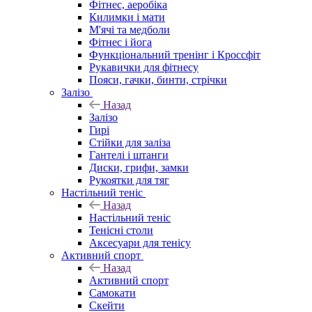
Фітнес, аеробіка
Килимки і мати
М'ячі та медболи
Фітнес і йога
Функціональний тренінг і Кроссфіт
Рукавички для фітнесу
Пояси, гачки, бинти, стрічки
Залізо
Назад
Залізо
Гирі
Стійки для заліза
Гантелі і штанги
Диски, грифи, замки
Рукоятки для тяг
Настільний теніс
Назад
Настільний теніс
Тенісні столи
Аксесуари для тенісу
Активний спорт
Назад
Активний спорт
Самокати
Скейти