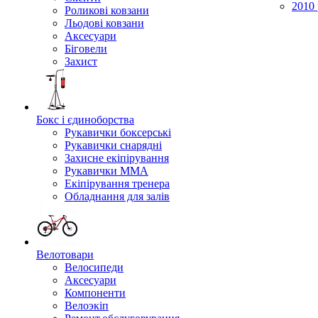
2010 
Роликові ковзани
Льодові ковзани
Аксесуари
Біговели
Захист
Бокс і єдиноборства
Рукавички боксерські
Рукавички снарядні
Захисне екіпірування
Рукавички ММА
Екіпірування тренера
Обладнання для залів
Велотовари
Велосипеди
Аксесуари
Компоненти
Велоэкіп