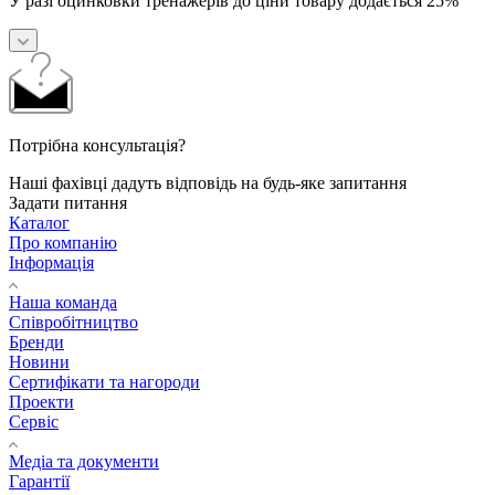
У разі оцинковки тренажерів до ціни товару додається 25%
Потрібна консультація?
Наші фахівці дадуть відповідь на будь-яке запитання
Задати питання
Каталог
Про компанію
Інформація
Наша команда
Співробітництво
Бренди
Новини
Сертифікати та нагороди
Проекти
Сервіс
Медіа та документи
Гарантії