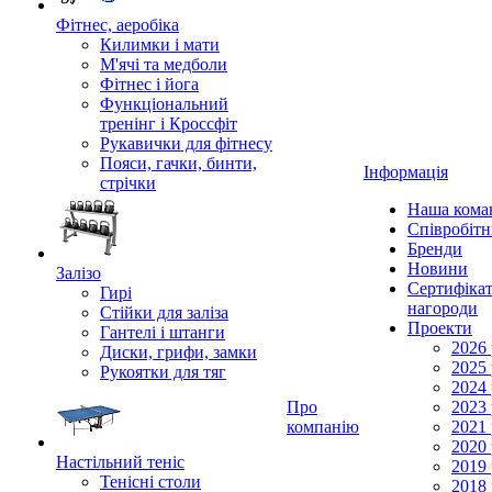
Фітнес, аеробіка
Килимки і мати
М'ячі та медболи
Фітнес і йога
Функціональний
тренінг і Кроссфіт
Рукавички для фітнесу
Пояси, гачки, бинти,
Інформація
стрічки
Наша кома
Співробіт
Бренди
Новини
Залізо
Сертифікат
Гирі
нагороди
Стійки для заліза
Проекти
Гантелі і штанги
2026 
Диски, грифи, замки
2025 
Рукоятки для тяг
2024 
Про
2023 
компанію
2021 
2020 
Настільний теніс
2019 
Тенісні столи
2018 