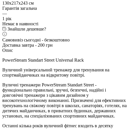
130х217х243 см
Гарантія загальна
—
1 рік
Немає в наявності
Знайшли дешевше?
Самовивіз сьогодні - безкоштовно
Доставка завтра - 200 грн
Опис
PowerStream Standart Street Universal Rack
Вуличний універсальний тренажер
для
тренування на
спортмайданчиках на відкритому повітрі
.
Вуличні тренажери PowerStream Standart Street
-
функціонально правильні, зручні, безпечні, надійні і
довговічні тренажери з цікавим дизайном у
високотехнологічному виконанні. Призначені для ефективних
тренувань на свіжому повітрі в школах, санаторіях, готелях, на
дитячих майданчиках, в приватних будинках, державних
установах, на спеціалізованих спортивних майданчиках.
Останні кілька років вуличний фітнес входить в десятку