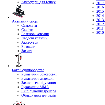
Аксесуари для тенісу
2017 
2016 
2015 
2014 
2013 
Активний спорт
2012 
Самокати
2011 
Скейти
2010 
Роликові ковзани
Льодові ковзани
Аксесуари
Біговели
Захист
Бокс і єдиноборства
Рукавички боксерські
Рукавички снарядні
Захисне екіпірування
Рукавички ММА
Екіпірування тренера
Обладнання для залів