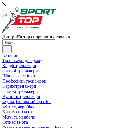
Дистриб'ютор спортивних товарів
Каталог
Тренажери для дому
Кардіотренажери
Силові тренажери
Шведська стінка
Професійні тренажери
Кардіотренажери
Силові тренажери
Вуличні тренажери
Функціональний тренінг
Фітнес, аеробіка
Килимки і мати
М'ячі та медболи
Фітнес і йога
Функціональний тренінг і Кроссфіт