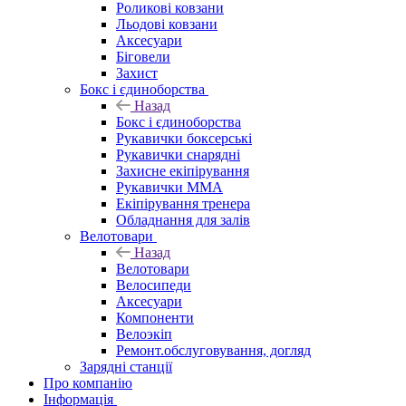
Роликові ковзани
Льодові ковзани
Аксесуари
Біговели
Захист
Бокс і єдиноборства
Назад
Бокс і єдиноборства
Рукавички боксерські
Рукавички снарядні
Захисне екіпірування
Рукавички ММА
Екіпірування тренера
Обладнання для залів
Велотовари
Назад
Велотовари
Велосипеди
Аксесуари
Компоненти
Велоэкіп
Ремонт.обслуговування, догляд
Зарядні станції
Про компанію
Інформація