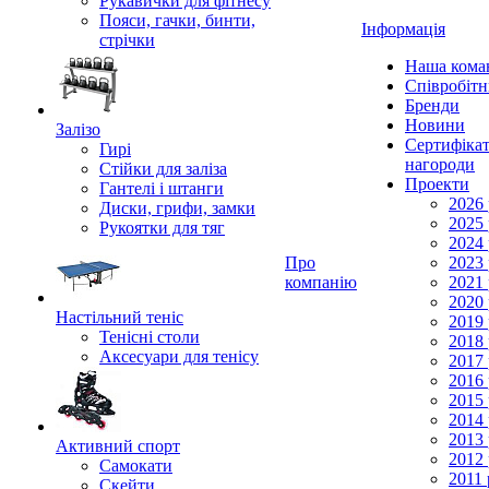
Рукавички для фітнесу
Пояси, гачки, бинти,
Інформація
стрічки
Наша кома
Співробіт
Бренди
Новини
Залізо
Сертифікат
Гирі
нагороди
Стійки для заліза
Проекти
Гантелі і штанги
2026 
Диски, грифи, замки
2025 
Рукоятки для тяг
2024 
Про
2023 
компанію
2021 
2020 
Настільний теніс
2019 
Тенісні столи
2018 
Аксесуари для тенісу
2017 
2016 
2015 
2014 
2013 
Активний спорт
2012 
Самокати
2011 
Скейти