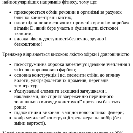
найпопулярніших напрямків фітнесу, тому що:
прискорюється обмін речовин в організмі за рахунок
більшої концентрації кисню;
плюс під впливом сонячних променів організм виробляє
вітамін D, який бере участь в будівництві кісткової
тканини;
висока рівень доступності-безпечно, зручно і
безкоштовно!
Тренажер відрізняється високою якістю збірки і довговічністю.
піскоструминна обробка забезпечує ідеальне зчеплення з
якісною порошковою фарбою;
основна конструкція і всі елементи стійкі до впливу
вологи, ультрафіолетових променів, перепадів
температур;
з'єднувальні елементи захищені заглушками і
накладками, що сприяє збереженню первинного
зовнішнього вигляду конструкції протягом багатьох
років;
підлокітники виконані з міцної вологостійкої фанери;
колір металевої конструкції тренажера: на вибір (без
зміни вартості).