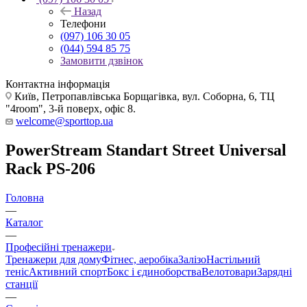
Назад
Телефони
(097) 106 30 05
(044) 594 85 75
Замовити дзвінок
Контактна інформація
Київ, Петропавлівська Борщагівка, вул. Соборна, 6, ТЦ
"4room", 3-й поверх, офіс 8.
welcome@sporttop.ua
PowerStream Standart Street Universal
Rack PS-206
Головна
—
Каталог
—
Професійні тренажери
Тренажери для дому
Фітнес, аеробіка
Залізо
Настільний
теніс
Активний спорт
Бокс і єдиноборства
Велотовари
Зарядні
станції
—