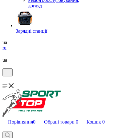
Ремонт.обслуговування,
догляд
Зарядні станції
ua
ru
ua
Порівняння
0
Обрані товари
0
Кошик
0