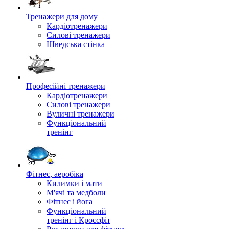
Тренажери для дому
Кардіотренажери
Силові тренажери
Шведська стінка
Професійні тренажери
Кардіотренажери
Силові тренажери
Вуличні тренажери
Функціональний
тренінг
Фітнес, аеробіка
Килимки і мати
М'ячі та медболи
Фітнес і йога
Функціональний
тренінг і Кроссфіт