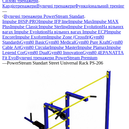
Силові тренажери
Кардіотренажери
Вуличні тренажери
Функціональний тренінг
—
Вуличні тренажери PowerStream Standart
Impulse IHSP-PRO
Impulse IFP line
Impulse Max
Impulse MAX
Plus
Impulse Classic
Impulse Sterling
Impulse Evolution
На вільних
вагах Impulse Evolution
На вільних вагах Impulse ECP
Impulse
Encore
Impulse Exoform
Impulse Zone (Crossfit)
Gym80
Standards
Gym80 Basic
Gym80 Medical
Gym80 Pure Kraft
Gym80
Cable Art
Gym80 Circular
Impulse Master
Impulse Plamax
Impulse
Legend Cor
Gym80 Dual
Gym80 Innovation
Gym80 4E
PANATTA
Fit Evo
Вуличні тренажери PowerStream Premium
—
PowerStream Standart Street Universal Rack PS-206