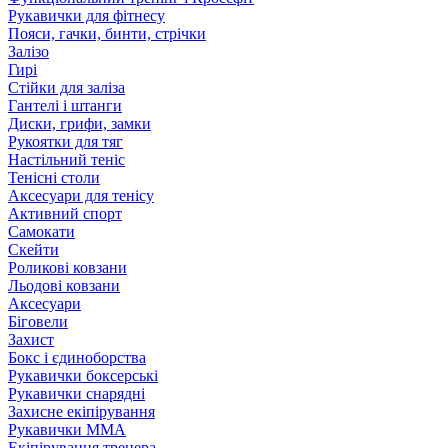
Рукавички для фітнесу
Пояси, гачки, бинти, стрічки
Залізо
Гирі
Стійки для заліза
Гантелі і штанги
Диски, грифи, замки
Рукоятки для тяг
Настільний теніс
Тенісні столи
Аксесуари для тенісу
Активний спорт
Самокати
Скейти
Роликові ковзани
Льодові ковзани
Аксесуари
Біговели
Захист
Бокс і єдиноборства
Рукавички боксерські
Рукавички снарядні
Захисне екіпірування
Рукавички ММА
Екіпірування тренера