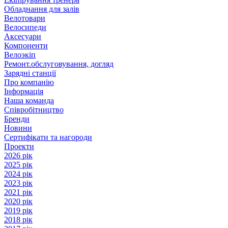
Обладнання для залів
Велотовари
Велосипеди
Аксесуари
Компоненти
Велоэкіп
Ремонт.обслуговування, догляд
Зарядні станції
Про компанію
Інформація
Наша команда
Співробітництво
Бренди
Новини
Сертифікати та нагороди
Проекти
2026 рік
2025 рік
2024 рік
2023 рік
2021 рік
2020 рік
2019 рік
2018 рік