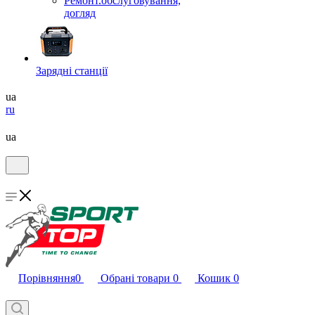
Ремонт.обслуговування,
догляд
Зарядні станції
ua
ru
ua
Порівняння
0
Обрані товари
0
Кошик
0