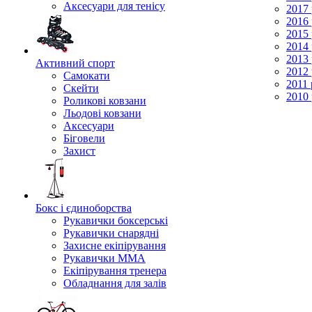
Аксесуари для тенісу
2017 
2016 
2015 
2014 
2013 
Активний спорт
2012 
Самокати
2011 
Скейти
2010 
Роликові ковзани
Льодові ковзани
Аксесуари
Біговели
Захист
Бокс і єдиноборства
Рукавички боксерські
Рукавички снарядні
Захисне екіпірування
Рукавички ММА
Екіпірування тренера
Обладнання для залів