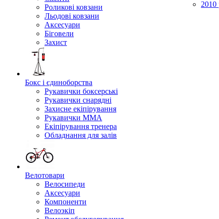
2010 
Роликові ковзани
Льодові ковзани
Аксесуари
Біговели
Захист
Бокс і єдиноборства
Рукавички боксерські
Рукавички снарядні
Захисне екіпірування
Рукавички ММА
Екіпірування тренера
Обладнання для залів
Велотовари
Велосипеди
Аксесуари
Компоненти
Велоэкіп