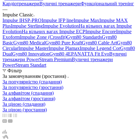
Кардіотренажери
Вуличні тренажери
Функціональний тренінг
—
Impulse Classic
Impulse IHSP-PRO
Impulse IFP line
Impulse Max
Impulse MAX
Plus
Impulse Sterling
Impulse Evolution
На вільних вагах Impulse
Evolution
На вільних вагах Impulse ECP
Impulse Encore
Impulse
Exoform
Impulse Zone (Crossfit)
Gym80 Standards
Gym80
Basic
Gym80 Medical
Gym80 Pure Kraft
Gym80 Cable Art
Gym80
Circular
Impulse Master
Impulse Plamax
Impulse Legend Cor
Gym80
Dual
Gym80 Innovation
Gym80 4E
PANATTA Fit Evo
Вуличні
тренажери PowerStream Premium
Вуличні тренажери
PowerStream Standart
Фільтр
За замовчуванням (зростання)
За популярністю (спадання)
За популярністю (зростання)
За алфавітом (спадання)
За алфавітом (зростання)
За ціною (спадання)
За ціною (зростання)