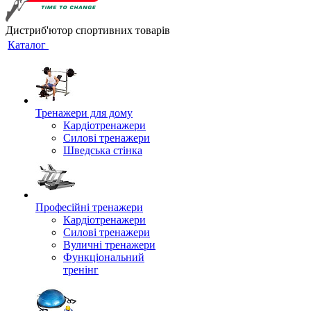
Дистриб'ютор спортивних товарів
Каталог
Тренажери для дому
Кардіотренажери
Силові тренажери
Шведська стінка
Професійні тренажери
Кардіотренажери
Силові тренажери
Вуличні тренажери
Функціональний
тренінг