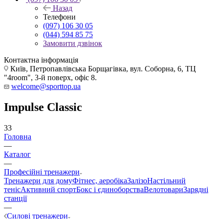
Назад
Телефони
(097) 106 30 05
(044) 594 85 75
Замовити дзвінок
Контактна інформація
Київ, Петропавлівська Борщагівка, вул. Соборна, 6, ТЦ
"4room", 3-й поверх, офіс 8.
welcome@sporttop.ua
Impulse Classic
33
Головна
—
Каталог
—
Професійні тренажери
Тренажери для дому
Фітнес, аеробіка
Залізо
Настільний
теніс
Активний спорт
Бокс і єдиноборства
Велотовари
Зарядні
станції
—
Силові тренажери