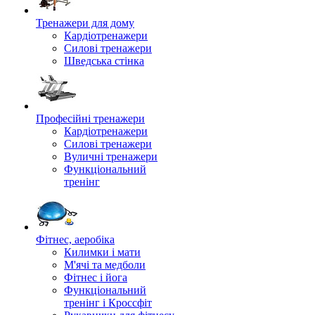
Тренажери для дому
Кардіотренажери
Силові тренажери
Шведська стінка
Професійні тренажери
Кардіотренажери
Силові тренажери
Вуличні тренажери
Функціональний
тренінг
Фітнес, аеробіка
Килимки і мати
М'ячі та медболи
Фітнес і йога
Функціональний
тренінг і Кроссфіт