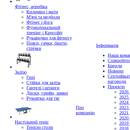
Фітнес, аеробіка
Килимки і мати
М'ячі та медболи
Фітнес і йога
Функціональний
тренінг і Кроссфіт
Рукавички для фітнесу
Пояси, гачки, бинти,
Інформація
стрічки
Наша кома
Співробіт
Бренди
Новини
Залізо
Сертифікат
Гирі
нагороди
Стійки для заліза
Проекти
Гантелі і штанги
2026 
Диски, грифи, замки
2025 
Рукоятки для тяг
2024 
Про
2023 
компанію
2021 
2020 
Настільний теніс
2019 
Тенісні столи
2018 