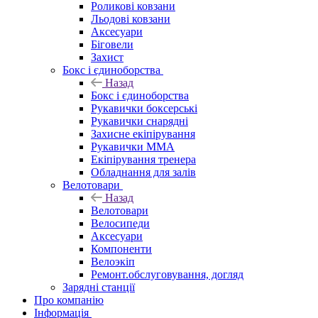
Роликові ковзани
Льодові ковзани
Аксесуари
Біговели
Захист
Бокс і єдиноборства
Назад
Бокс і єдиноборства
Рукавички боксерські
Рукавички снарядні
Захисне екіпірування
Рукавички ММА
Екіпірування тренера
Обладнання для залів
Велотовари
Назад
Велотовари
Велосипеди
Аксесуари
Компоненти
Велоэкіп
Ремонт.обслуговування, догляд
Зарядні станції
Про компанію
Інформація