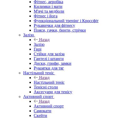
Фітнес, аеробіка
Килимки і мати
М'ячі та медболи
Фітнес і йога
Функціональний тренінг і Кроссфіт
Рукавички для фітнесу
Пояси, гачки, бинти, стрічки
Залізо
Назад
Залізо
Гирі
Стійки для заліза
Гантелі і штанги
Диски, грифи, замки
Рукоятки для тяг
Настільний теніс
Назад
Настільний теніс
Тенісні столи
Аксесуари для тенісу
Активний спорт
Назад
Активний спорт
Самокати
Скейти