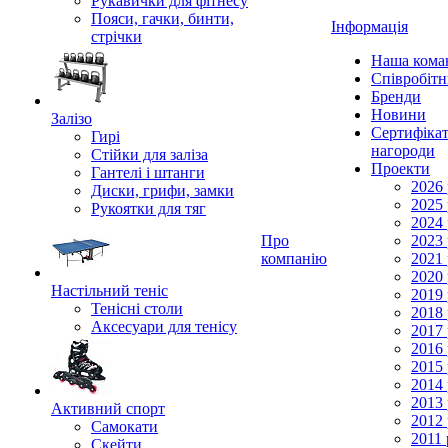
Рукавички для фітнесу
Пояси, гачки, бинти,
Інформація
стрічки
Наша кома
Співробіт
Бренди
Новини
Залізо
Сертифікат
Гирі
нагороди
Стійки для заліза
Проекти
Гантелі і штанги
2026 
Диски, грифи, замки
2025 
Рукоятки для тяг
2024 
Про
2023 
компанію
2021 
2020 
Настільний теніс
2019 
Тенісні столи
2018 
Аксесуари для тенісу
2017 
2016 
2015 
2014 
2013 
Активний спорт
2012 
Самокати
2011 
Скейти