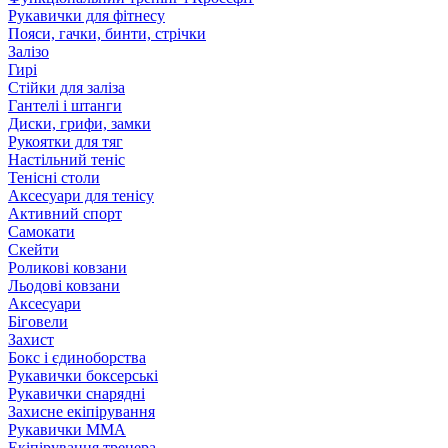
Рукавички для фітнесу
Пояси, гачки, бинти, стрічки
Залізо
Гирі
Стійки для заліза
Гантелі і штанги
Диски, грифи, замки
Рукоятки для тяг
Настільний теніс
Тенісні столи
Аксесуари для тенісу
Активний спорт
Самокати
Скейти
Роликові ковзани
Льодові ковзани
Аксесуари
Біговели
Захист
Бокс і єдиноборства
Рукавички боксерські
Рукавички снарядні
Захисне екіпірування
Рукавички ММА
Екіпірування тренера