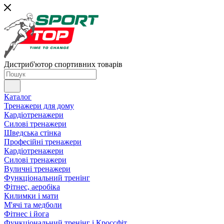
Дистриб'ютор спортивних товарів
Каталог
Тренажери для дому
Кардіотренажери
Силові тренажери
Шведська стінка
Професійні тренажери
Кардіотренажери
Силові тренажери
Вуличні тренажери
Функціональний тренінг
Фітнес, аеробіка
Килимки і мати
М'ячі та медболи
Фітнес і йога
Функціональний тренінг і Кроссфіт