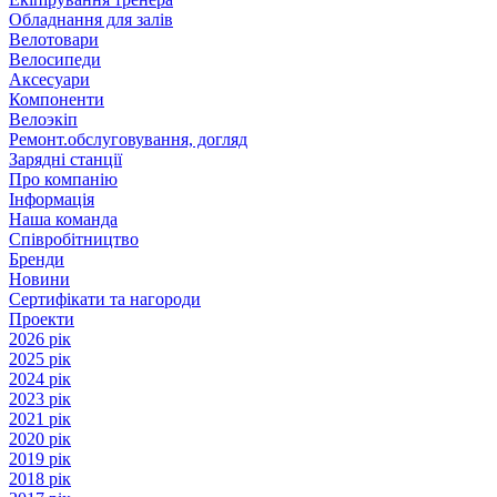
Обладнання для залів
Велотовари
Велосипеди
Аксесуари
Компоненти
Велоэкіп
Ремонт.обслуговування, догляд
Зарядні станції
Про компанію
Інформація
Наша команда
Співробітництво
Бренди
Новини
Сертифікати та нагороди
Проекти
2026 рік
2025 рік
2024 рік
2023 рік
2021 рік
2020 рік
2019 рік
2018 рік