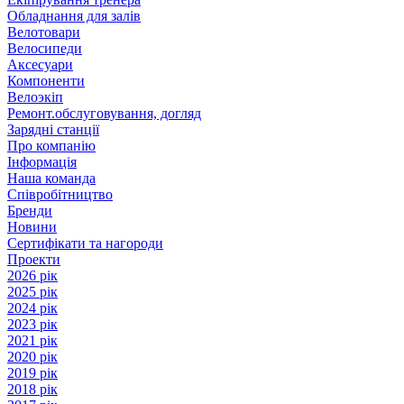
Обладнання для залів
Велотовари
Велосипеди
Аксесуари
Компоненти
Велоэкіп
Ремонт.обслуговування, догляд
Зарядні станції
Про компанію
Інформація
Наша команда
Співробітництво
Бренди
Новини
Сертифікати та нагороди
Проекти
2026 рік
2025 рік
2024 рік
2023 рік
2021 рік
2020 рік
2019 рік
2018 рік