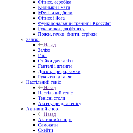
Фітнес, аеробіка
Килимки і мати
М'ячі та медболи
Фітнес і йога
Функціональний тренінг і Кроссфіт
Рукавички для фітнесу
Пояси, гачки, бинти, стрічки
Залізо
Назад
Залізо
Гирі
Стійки для заліза
Гантелі і штанги
Диски, грифи, замки
Рукоятки для тяг
Настільний теніс
Назад
Настільний теніс
Тенісні столи
Аксесуари для тенісу
Активний спорт
Назад
Активний спорт
Самокати
Скейти