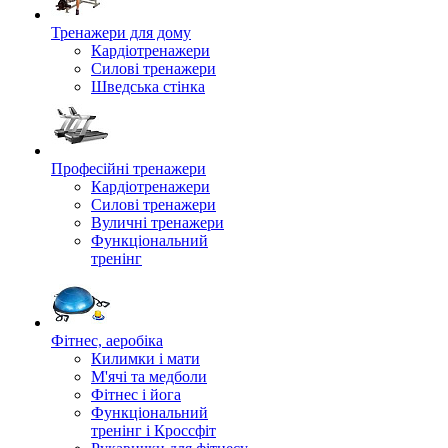
Тренажери для дому
Кардіотренажери
Силові тренажери
Шведська стінка
Професійні тренажери
Кардіотренажери
Силові тренажери
Вуличні тренажери
Функціональний
тренінг
Фітнес, аеробіка
Килимки і мати
М'ячі та медболи
Фітнес і йога
Функціональний
тренінг і Кроссфіт