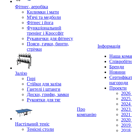
Фітнес, аеробіка
Килимки і мати
М'ячі та медболи
Фітнес і йога
Функціональний
тренінг і Кроссфіт
Рукавички для фітнесу
Пояси, гачки, бинти,
Інформація
стрічки
Наша кома
Співробіт
Бренди
Новини
Залізо
Сертифікат
Гирі
нагороди
Стійки для заліза
Проекти
Гантелі і штанги
2026 
Диски, грифи, замки
2025 
Рукоятки для тяг
2024 
Про
2023 
компанію
2021 
2020 
Настільний теніс
2019 
Тенісні столи
2018 