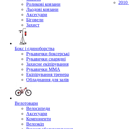
2010 
Роликові ковзани
Льодові ковзани
Аксесуари
Біговели
Захист
Бокс і єдиноборства
Рукавички боксерські
Рукавички снарядні
Захисне екіпірування
Рукавички ММА
Екіпірування тренера
Обладнання для залів
Велотовари
Велосипеди
Аксесуари
Компоненти
Велоэкіп