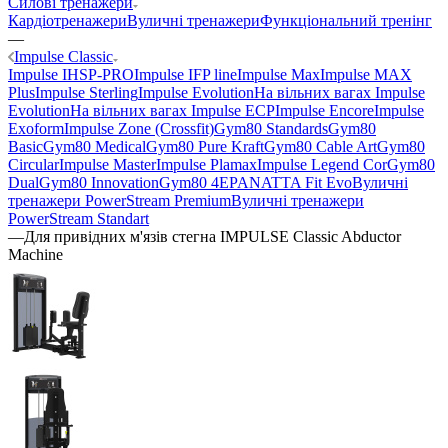
Силові тренажери
Кардіотренажери
Вуличні тренажери
Функціональний тренінг
—
Impulse Classic
Impulse IHSP-PRO
Impulse IFP line
Impulse Max
Impulse MAX
Plus
Impulse Sterling
Impulse Evolution
На вільних вагах Impulse
Evolution
На вільних вагах Impulse ECP
Impulse Encore
Impulse
Exoform
Impulse Zone (Crossfit)
Gym80 Standards
Gym80
Basic
Gym80 Medical
Gym80 Pure Kraft
Gym80 Cable Art
Gym80
Circular
Impulse Master
Impulse Plamax
Impulse Legend Cor
Gym80
Dual
Gym80 Innovation
Gym80 4E
PANATTA Fit Evo
Вуличні
тренажери PowerStream Premium
Вуличні тренажери
PowerStream Standart
—
Для привідних м'язів стегна IMPULSE Classic Abductor
Machine