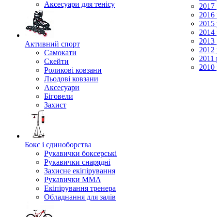
Аксесуари для тенісу
2017 
2016 
2015 
2014 
2013 
Активний спорт
2012 
Самокати
2011 
Скейти
2010 
Роликові ковзани
Льодові ковзани
Аксесуари
Біговели
Захист
Бокс і єдиноборства
Рукавички боксерські
Рукавички снарядні
Захисне екіпірування
Рукавички ММА
Екіпірування тренера
Обладнання для залів