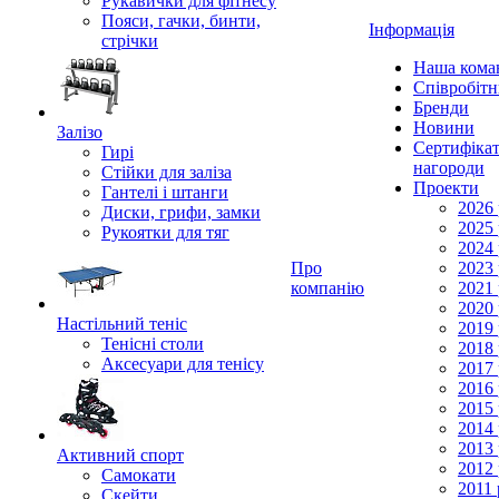
Рукавички для фітнесу
Пояси, гачки, бинти,
Інформація
стрічки
Наша кома
Співробіт
Бренди
Новини
Залізо
Сертифікат
Гирі
нагороди
Стійки для заліза
Проекти
Гантелі і штанги
2026 
Диски, грифи, замки
2025 
Рукоятки для тяг
2024 
Про
2023 
компанію
2021 
2020 
Настільний теніс
2019 
Тенісні столи
2018 
Аксесуари для тенісу
2017 
2016 
2015 
2014 
2013 
Активний спорт
2012 
Самокати
2011 
Скейти