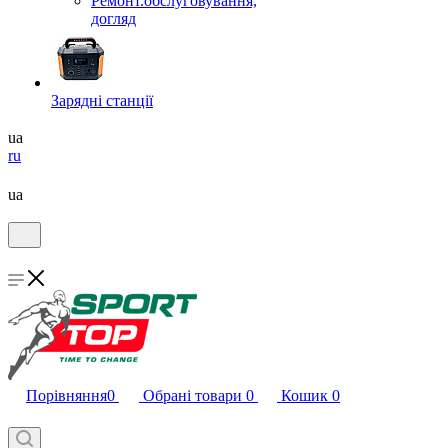
Ремонт.обслуговування,
догляд
Зарядні станції
ua
ru
ua
Порівняння
0
Обрані товари
0
Кошик
0