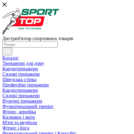
Дистриб'ютор спортивних товарів
Каталог
Тренажери для дому
Кардіотренажери
Силові тренажери
Шведська стінка
Професійні тренажери
Кардіотренажери
Силові тренажери
Вуличні тренажери
Функціональний тренінг
Фітнес, аеробіка
Килимки і мати
М'ячі та медболи
Фітнес і йога
Функціональний тренінг і Кроссфіт