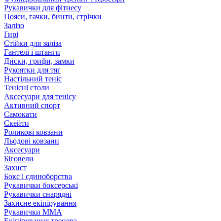
Рукавички для фітнесу
Пояси, гачки, бинти, стрічки
Залізо
Гирі
Стійки для заліза
Гантелі і штанги
Диски, грифи, замки
Рукоятки для тяг
Настільний теніс
Тенісні столи
Аксесуари для тенісу
Активний спорт
Самокати
Скейти
Роликові ковзани
Льодові ковзани
Аксесуари
Біговели
Захист
Бокс і єдиноборства
Рукавички боксерські
Рукавички снарядні
Захисне екіпірування
Рукавички ММА
Екіпірування тренера