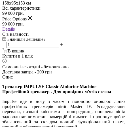
158x95x153 см
Всі характеристики
99 000
грн.
Price Options
99 000
грн.
Details
Є в наявності
Знайшли дешевше?
В кошик
Купити в 1 клік
Самовивіз сьогодні - безкоштовно
Доставка завтра - 200 грн
Опис
Тренажер IMPULSE Classic Abductor Machine
Професійний тренажер - Для привідних м'язів стегна
Impulse йде в ногу з часом і повністю оновлює лінію
професійних тренажерів лінії Master IF. Успадкувавши
переваги, визнані клієнтами в попередниці, оновлена лінія
задовольняє вимогливі комерційні вимоги і пропонує добре
збалансований за складом повний функціональний пакет,
простий в обслуговуванні і недорогий.