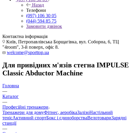
Назад
Телефони
(097) 106 30 05
(044) 594 85 75
Замовити дзвінок
Контактна інформація
Київ, Петропавлівська Борщагівка, вул. Соборна, 6, ТЦ
"4room", 3-й поверх, офіс 8.
welcome@sporttop.ua
Для привідних м'язів стегна IMPULSE
Classic Abductor Machine
Головна
—
Каталог
—
Професійні тренажери
Тренажери для дому
Фітнес, аеробіка
Залізо
Настільний
теніс
Активний спорт
Бокс і єдиноборства
Велотовари
Зарядні
станції
—