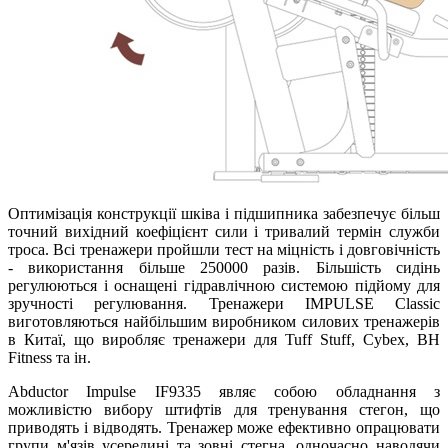
Оптимізація конструкції шківа і підшипника забезпечує більш
точний вихідний коефіцієнт сили і тривалий термін служби
троса. Всі тренажери пройшли тест на міцність і довговічність
- використання більше 250000 разів. Більшість сидінь
регулюються і оснащені гідравлічною системою підйому для
зручності регулювання. Тренажери IMPULSE Classic
виготовляються найбільшим виробником силових тренажерів
в Китаї, що виробляє тренажери для Tuff Stuff, Cybex, BH
Fitness та ін.
Abductor Impulse IF9335 являє собою обладнання з
можливістю вибору штифтів для тренування стегон, що
приводять і відводять. Тренажер може ефективно опрацювати
групи м'язів усередині та зовні стегна, одночасно наводячи