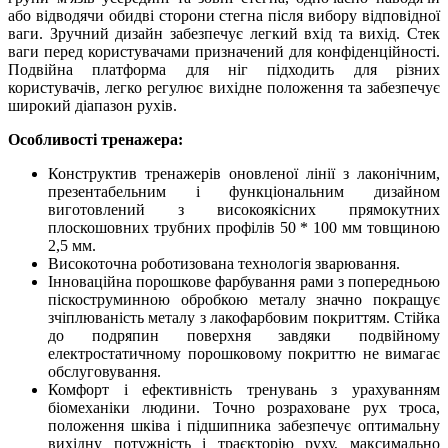
або відводячи обидві сторони стегна після вибору відповідної
ваги. Зручний дизайн забезпечує легкий вхід та вихід. Стек
ваги перед користувачами призначений для конфіденційності.
Подвійна платформа для ніг підходить для різних
користувачів, легко регулює вихідне положення та забезпечує
широкий діапазон рухів.
Особливості тренажера:
Конструктив тренажерів оновленої лінії з лаконічним,
презентабельним і функціональним дизайном
виготовлений з високоякісних прямокутних
плоскошовних трубних профілів 50 * 100 мм товщиною
2,5 мм.
Високоточна роботизована технологія зварювання.
Інноваційна порошкове фарбування рами з попередньою
піскоструминною обробкою металу значно покращує
зчіплюваність металу з лакофарбовим покриттям. Стійка
до подряпин поверхня завдяки подвійному
електростатичному порошковому покриттю не вимагає
обслуговування.
Комфорт і ефективність тренувань з урахуванням
біомеханіки людини. Точно розраховане рух троса,
положення шківа і підшипника забезпечує оптимальну
вихідну потужність і траєкторію руху, максимально