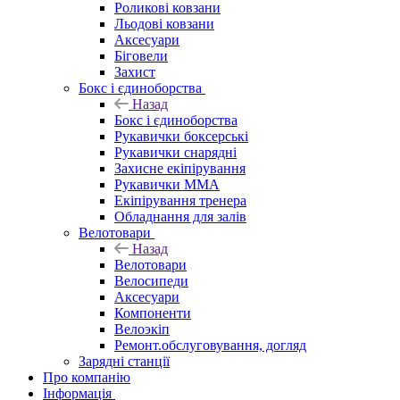
Роликові ковзани
Льодові ковзани
Аксесуари
Біговели
Захист
Бокс і єдиноборства
Назад
Бокс і єдиноборства
Рукавички боксерські
Рукавички снарядні
Захисне екіпірування
Рукавички ММА
Екіпірування тренера
Обладнання для залів
Велотовари
Назад
Велотовари
Велосипеди
Аксесуари
Компоненти
Велоэкіп
Ремонт.обслуговування, догляд
Зарядні станції
Про компанію
Інформація