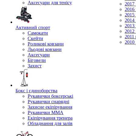
Аксесуари для тенісу
2017 
2016 
2015 
2014 
2013 
Активний спорт
2012 
Самокати
2011 
Скейти
2010 
Роликові ковзани
Льодові ковзани
Аксесуари
Біговели
Захист
Бокс і єдиноборства
Рукавички боксерські
Рукавички снарядні
Захисне екіпірування
Рукавички ММА
Екіпірування тренера
Обладнання для залів