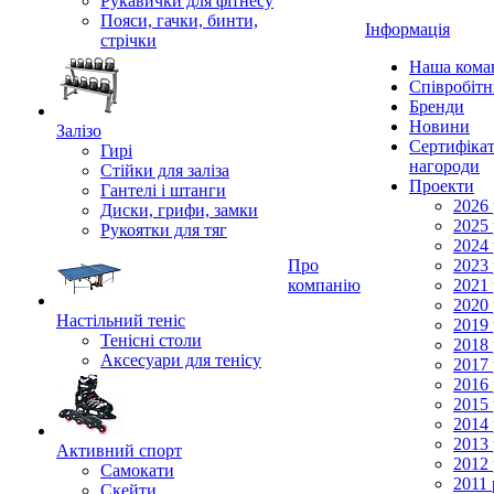
Рукавички для фітнесу
Пояси, гачки, бинти,
Інформація
стрічки
Наша кома
Співробіт
Бренди
Новини
Залізо
Сертифікат
Гирі
нагороди
Стійки для заліза
Проекти
Гантелі і штанги
2026 
Диски, грифи, замки
2025 
Рукоятки для тяг
2024 
Про
2023 
компанію
2021 
2020 
Настільний теніс
2019 
Тенісні столи
2018 
Аксесуари для тенісу
2017 
2016 
2015 
2014 
2013 
Активний спорт
2012 
Самокати
2011 
Скейти