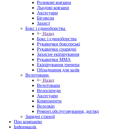
Роликові ковзани
Льодові ковзани
Аксесуари
Біговели
Захист
Бокс і єдиноборства
Назад
Бокс і єдиноборства
Рукавички боксерські
Рукавички снарядні
Захисне екіпірування
Рукавички ММА
Екіпірування тренера
Обладнання для залів
Велотовари
Назад
Велотовари
Велосипеди
Аксесуари
Компоненти
Велоэкіп
Ремонт.обслуговування, догляд
Зарядні станції
Про компанію
Інформація