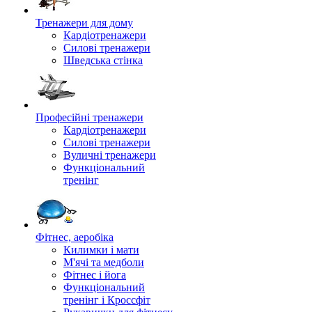
Тренажери для дому
Кардіотренажери
Силові тренажери
Шведська стінка
Професійні тренажери
Кардіотренажери
Силові тренажери
Вуличні тренажери
Функціональний
тренінг
Фітнес, аеробіка
Килимки і мати
М'ячі та медболи
Фітнес і йога
Функціональний
тренінг і Кроссфіт