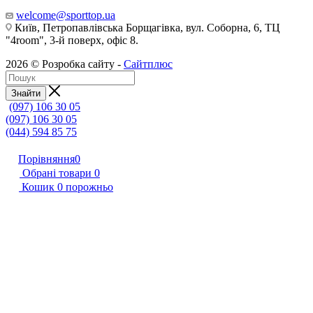
welcome@sporttop.ua
Київ, Петропавлівська Борщагівка, вул. Соборна, 6, ТЦ
"4room", 3-й поверх, офіс 8.
2026 © Розробка сайту -
Сайтплюс
Знайти
(097) 106 30 05
(097) 106 30 05
(044) 594 85 75
Порівняння
0
Обрані товари
0
Кошик
0
порожньо