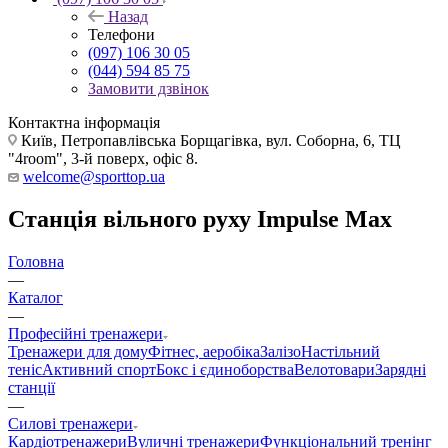
Назад
Телефони
(097) 106 30 05
(044) 594 85 75
Замовити дзвінок
Контактна інформація
Київ, Петропавлівська Борщагівка, вул. Соборна, 6, ТЦ
"4room", 3-й поверх, офіс 8.
welcome@sporttop.ua
Станція вільного руху Impulse Max
Головна
—
Каталог
—
Професійні тренажери
Тренажери для дому
Фітнес, аеробіка
Залізо
Настільний
теніс
Активний спорт
Бокс і єдиноборства
Велотовари
Зарядні
станції
—
Силові тренажери
Кардіотренажери
Вуличні тренажери
Функціональний тренінг