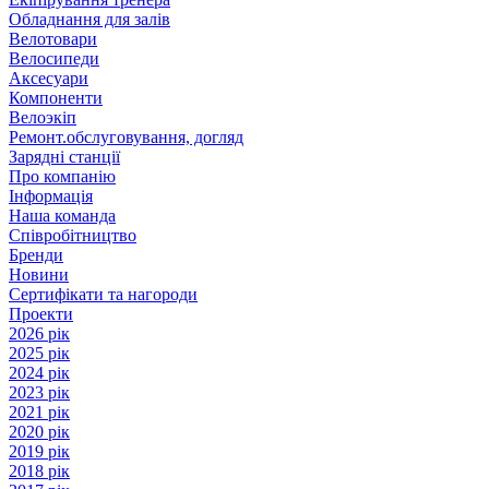
Обладнання для залів
Велотовари
Велосипеди
Аксесуари
Компоненти
Велоэкіп
Ремонт.обслуговування, догляд
Зарядні станції
Про компанію
Інформація
Наша команда
Співробітництво
Бренди
Новини
Сертифікати та нагороди
Проекти
2026 рік
2025 рік
2024 рік
2023 рік
2021 рік
2020 рік
2019 рік
2018 рік