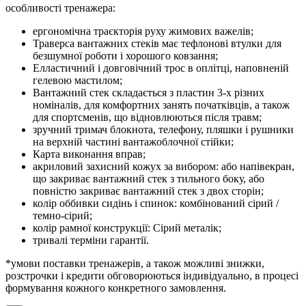
особливості тренажера:
ергономічна траєкторія руху жимових важелів;
Траверса вантажних стеків має тефлонові втулки для
безшумної роботи і хорошого ковзання;
Елластичний і довговічний трос в оплітці, наповненій
гелевою мастилом;
Вантажний стек складається з пластин 3-х різних
номіналів, для комфортних занять початківців, а також
для спортсменів, що відновлюються після травм;
зручний тримач блокнота, телефону, пляшки і рушники
на верхній частині вантажоблочної стійки;
Карта виконання вправ;
акриловий захисний кожух за вибором: або напівекран,
що закриває вантажний стек з тильного боку, або
повністю закриває вантажний стек з двох сторін;
колір оббивки сидінь і спинок: комбінований сірий /
темно-сірий;
колір рамної конструкції: Сірий металік;
тривалі терміни гарантії.
*умови поставки тренажерів, а також можливі знижки,
розстрочки і кредити обговорюються індивідуально, в процесі
формування кожного конкретного замовлення.