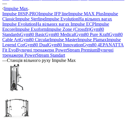
—
Impulse Max
Impulse IHSP-PRO
Impulse IFP line
Impulse MAX Plus
Impulse
Classic
Impulse Sterling
Impulse Evolution
На вільних вагах
Impulse Evolution
На вільних вагах Impulse ECP
Impulse
Encore
Impulse Exoform
Impulse Zone (Crossfit)
Gym80
Standards
Gym80 Basic
Gym80 Medical
Gym80 Pure Kraft
Gym80
Cable Art
Gym80 Circular
Impulse Master
Impulse Plamax
Impulse
Legend Cor
Gym80 Dual
Gym80 Innovation
Gym80 4E
PANATTA
Fit Evo
Вуличні тренажери PowerStream Premium
Вуличні
тренажери PowerStream Standart
—
Станція вільного руху Impulse Max