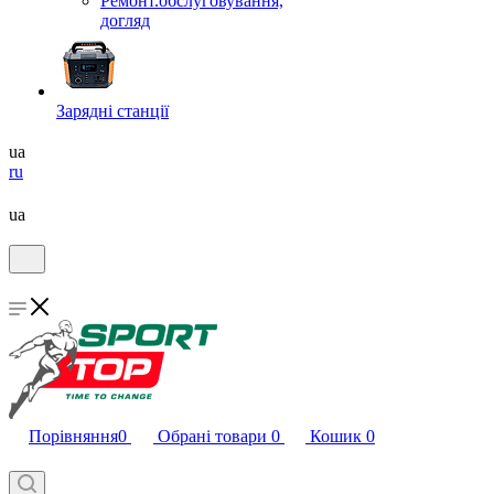
Ремонт.обслуговування,
догляд
Зарядні станції
ua
ru
ua
Порівняння
0
Обрані товари
0
Кошик
0