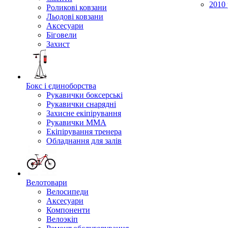
2010 
Роликові ковзани
Льодові ковзани
Аксесуари
Біговели
Захист
Бокс і єдиноборства
Рукавички боксерські
Рукавички снарядні
Захисне екіпірування
Рукавички ММА
Екіпірування тренера
Обладнання для залів
Велотовари
Велосипеди
Аксесуари
Компоненти
Велоэкіп