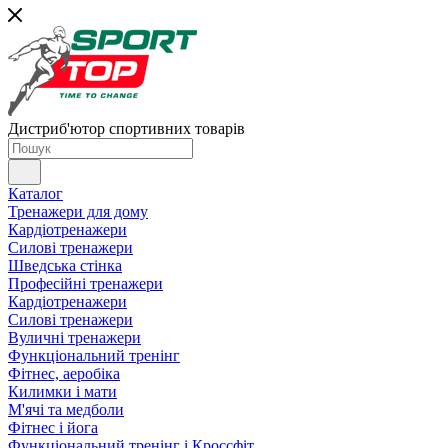
Дистриб'ютор спортивних товарів
Каталог
Тренажери для дому
Кардіотренажери
Силові тренажери
Шведська стінка
Професійні тренажери
Кардіотренажери
Силові тренажери
Вуличні тренажери
Функціональний тренінг
Фітнес, аеробіка
Килимки і мати
М'ячі та медболи
Фітнес і йога
Функціональний тренінг і Кроссфіт