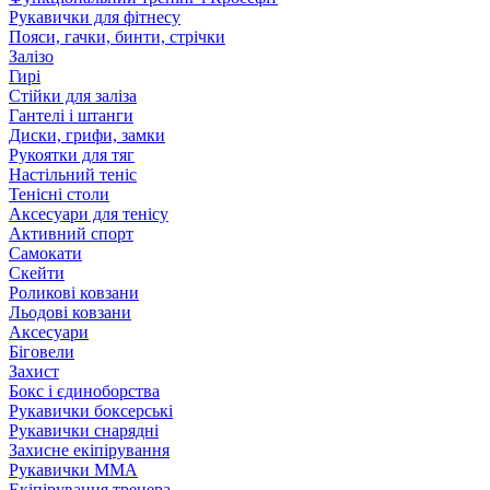
Рукавички для фітнесу
Пояси, гачки, бинти, стрічки
Залізо
Гирі
Стійки для заліза
Гантелі і штанги
Диски, грифи, замки
Рукоятки для тяг
Настільний теніс
Тенісні столи
Аксесуари для тенісу
Активний спорт
Самокати
Скейти
Роликові ковзани
Льодові ковзани
Аксесуари
Біговели
Захист
Бокс і єдиноборства
Рукавички боксерські
Рукавички снарядні
Захисне екіпірування
Рукавички ММА
Екіпірування тренера