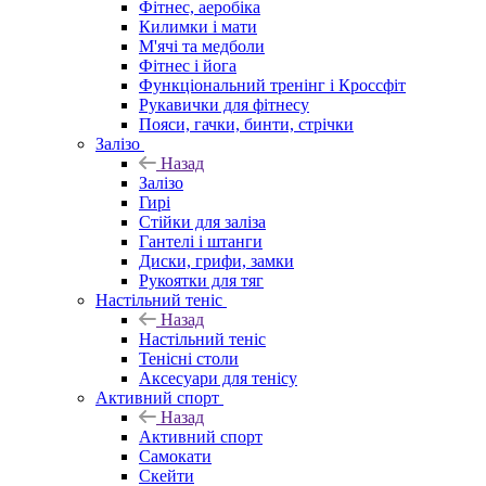
Фітнес, аеробіка
Килимки і мати
М'ячі та медболи
Фітнес і йога
Функціональний тренінг і Кроссфіт
Рукавички для фітнесу
Пояси, гачки, бинти, стрічки
Залізо
Назад
Залізо
Гирі
Стійки для заліза
Гантелі і штанги
Диски, грифи, замки
Рукоятки для тяг
Настільний теніс
Назад
Настільний теніс
Тенісні столи
Аксесуари для тенісу
Активний спорт
Назад
Активний спорт
Самокати
Скейти