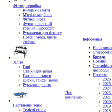
Фітнес, аеробіка
Килимки і мати
М'ячі та медболи
Фітнес і йога
Функціональний
тренінг і Кроссфіт
Рукавички для фітнесу
Пояси, гачки, бинти,
Інформація
стрічки
Наша кома
Співробіт
Бренди
Новини
Залізо
Сертифікат
Гирі
нагороди
Стійки для заліза
Проекти
Гантелі і штанги
2026 
Диски, грифи, замки
2025 
Рукоятки для тяг
2024 
Про
2023 
компанію
2021 
2020 
Настільний теніс
2019 
Тенісні столи
2018 