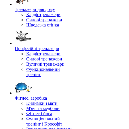
Тренажери для дому
Кардіотренажери
Силові тренажери
Шведська стінка
Професійні тренажери
Кардіотренажери
Силові тренажери
Вуличні тренажери
Функціональний
тренінг
Фітнес, аеробіка
Килимки і мати
М'ячі та медболи
Фітнес і йога
Функціональний
тренінг і Кроссфіт