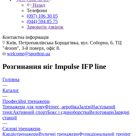
Назад
Телефони
(097) 106 30 05
(044) 594 85 75
Замовити дзвінок
Контактна інформація
Київ, Петропавлівська Борщагівка, вул. Соборна, 6, ТЦ
"4room", 3-й поверх, офіс 8.
welcome@sporttop.ua
Розгинання ніг Impulse IFP line
Головна
—
Каталог
—
Професійні тренажери
Тренажери для дому
Фітнес, аеробіка
Залізо
Настільний
теніс
Активний спорт
Бокс і єдиноборства
Велотовари
Зарядні
станції
—
Силові тренажери
Кардіотренажери
Вуличні тренажери
Функціональний тренінг