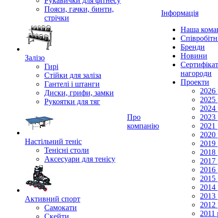
Рукавички для фітнесу
Пояси, гачки, бинти,
Інформація
стрічки
Наша кома
Співробіт
Бренди
Новини
Залізо
Сертифікат
Гирі
нагороди
Стійки для заліза
Проекти
Гантелі і штанги
2026 
Диски, грифи, замки
2025 
Рукоятки для тяг
2024 
Про
2023 
компанію
2021 
2020 
Настільний теніс
2019 
Тенісні столи
2018 
Аксесуари для тенісу
2017 
2016 
2015 
2014 
2013 
Активний спорт
2012 
Самокати
2011 
Скейти