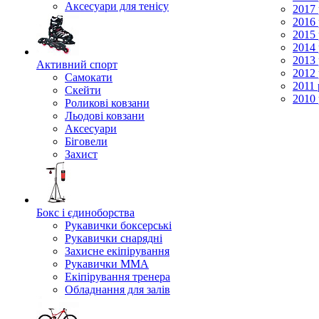
Аксесуари для тенісу
2017 
2016 
2015 
2014 
2013 
Активний спорт
2012 
Самокати
2011 
Скейти
2010 
Роликові ковзани
Льодові ковзани
Аксесуари
Біговели
Захист
Бокс і єдиноборства
Рукавички боксерські
Рукавички снарядні
Захисне екіпірування
Рукавички ММА
Екіпірування тренера
Обладнання для залів