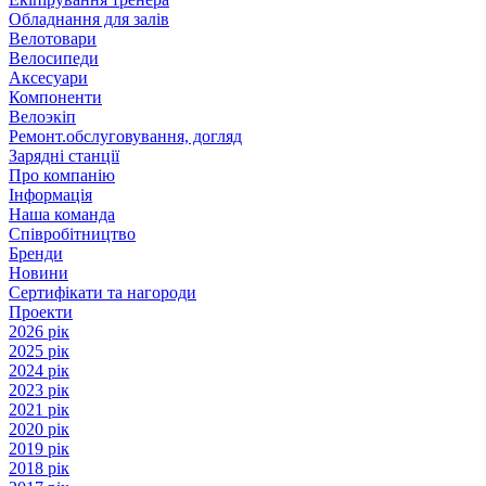
Обладнання для залів
Велотовари
Велосипеди
Аксесуари
Компоненти
Велоэкіп
Ремонт.обслуговування, догляд
Зарядні станції
Про компанію
Інформація
Наша команда
Співробітництво
Бренди
Новини
Сертифікати та нагороди
Проекти
2026 рік
2025 рік
2024 рік
2023 рік
2021 рік
2020 рік
2019 рік
2018 рік