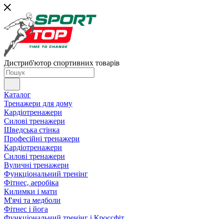
Дистриб'ютор спортивних товарів
Каталог
Тренажери для дому
Кардіотренажери
Силові тренажери
Шведська стінка
Професійні тренажери
Кардіотренажери
Силові тренажери
Вуличні тренажери
Функціональний тренінг
Фітнес, аеробіка
Килимки і мати
М'ячі та медболи
Фітнес і йога
Функціональний тренінг і Кроссфіт