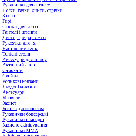
Рукавички для фітнесу
Пояси, гачки, бинти, стрічки
Залізо
Гирі
Стійки для заліза
Гантелі і штанги
Диски, грифи, замки
Рукоятки для тяг
Настільний теніс
Тенісні столи
Аксесуари для тенісу
Активний спорт
Самокати
Скейти
Роликові ковзани
Льодові ковзани
Аксесуари
Біговели
Захист
Бокс і єдиноборства
Рукавички боксерські
Рукавички снарядні
Захисне екіпірування
Рукавички ММА
Екіпірування тренера