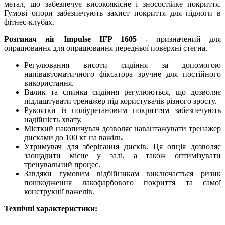
метал, що забезпечує високоякісне і зносостійке покриття.
Гумові опори забезпечують захист покриття для підлоги в
фітнес-клубах.
Розгинач ніг Impulse IFP 1605
- призначений для
опрацювання для опрацювання передньої поверхні стегна.
Регулювання висоти сидіння за допомогою
напівавтоматичного фіксатора зручне для постійного
використання.
Валик та спинка сидіння регулюються, що дозволяє
підлаштувати тренажер під користувачів різного зросту.
Рукоятки із поліуретановим покриттям забезпечують
надійність хвату.
Місткий накопичувач дозволяє навантажувати тренажер
дисками до 100 кг на важіль.
Утримувач для зберігання дисків. Ця опція дозволяє
заощадити місце у залі, а також оптимізувати
тренувальний процес.
Завдяки гумовим відбійникам виключається ризик
пошкодження лакофарбового покриття та самої
конструкції важелів.
Технічні характеристики: