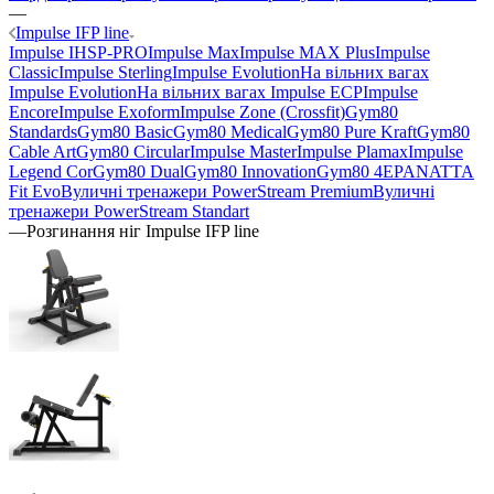
—
Impulse IFP line
Impulse IHSP-PRO
Impulse Max
Impulse MAX Plus
Impulse
Classic
Impulse Sterling
Impulse Evolution
На вільних вагах
Impulse Evolution
На вільних вагах Impulse ECP
Impulse
Encore
Impulse Exoform
Impulse Zone (Crossfit)
Gym80
Standards
Gym80 Basic
Gym80 Medical
Gym80 Pure Kraft
Gym80
Cable Art
Gym80 Circular
Impulse Master
Impulse Plamax
Impulse
Legend Cor
Gym80 Dual
Gym80 Innovation
Gym80 4E
PANATTA
Fit Evo
Вуличні тренажери PowerStream Premium
Вуличні
тренажери PowerStream Standart
—
Розгинання ніг Impulse IFP line