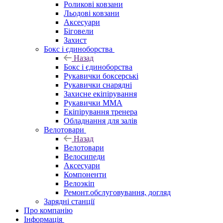
Роликові ковзани
Льодові ковзани
Аксесуари
Біговели
Захист
Бокс і єдиноборства
Назад
Бокс і єдиноборства
Рукавички боксерські
Рукавички снарядні
Захисне екіпірування
Рукавички ММА
Екіпірування тренера
Обладнання для залів
Велотовари
Назад
Велотовари
Велосипеди
Аксесуари
Компоненти
Велоэкіп
Ремонт.обслуговування, догляд
Зарядні станції
Про компанію
Інформація