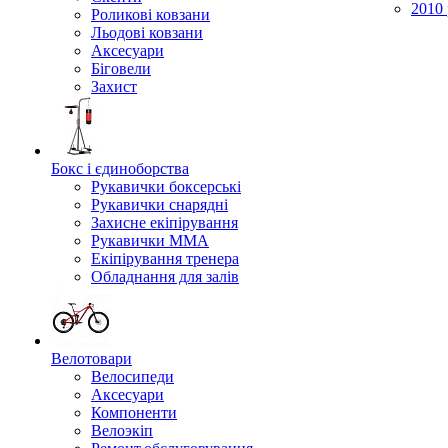
2010 
Роликові ковзани
Льодові ковзани
Аксесуари
Біговели
Захист
Бокс і єдиноборства
Рукавички боксерські
Рукавички снарядні
Захисне екіпірування
Рукавички ММА
Екіпірування тренера
Обладнання для залів
Велотовари
Велосипеди
Аксесуари
Компоненти
Велоэкіп