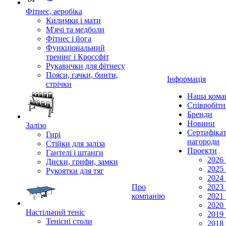
Фітнес, аеробіка
Килимки і мати
М'ячі та медболи
Фітнес і йога
Функціональний
тренінг і Кроссфіт
Рукавички для фітнесу
Пояси, гачки, бинти,
Інформація
стрічки
Наша кома
Співробіт
Бренди
Новини
Залізо
Сертифікат
Гирі
нагороди
Стійки для заліза
Проекти
Гантелі і штанги
2026 
Диски, грифи, замки
2025 
Рукоятки для тяг
2024 
Про
2023 
компанію
2021 
2020 
Настільний теніс
2019 
Тенісні столи
2018 