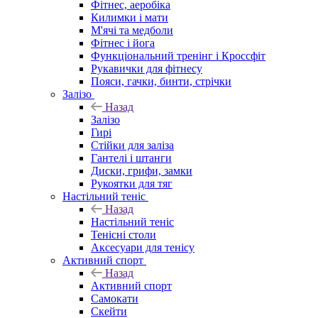
Фітнес, аеробіка
Килимки і мати
М'ячі та медболи
Фітнес і йога
Функціональний тренінг і Кроссфіт
Рукавички для фітнесу
Пояси, гачки, бинти, стрічки
Залізо
Назад
Залізо
Гирі
Стійки для заліза
Гантелі і штанги
Диски, грифи, замки
Рукоятки для тяг
Настільний теніс
Назад
Настільний теніс
Тенісні столи
Аксесуари для тенісу
Активний спорт
Назад
Активний спорт
Самокати
Скейти