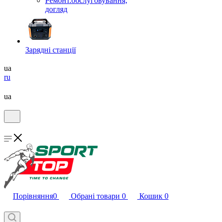
Ремонт.обслуговування,
догляд
Зарядні станції
ua
ru
ua
Порівняння
0
Обрані товари
0
Кошик
0