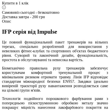
Купити в 1 клік
Самовивіз сьогодні - безкоштовно
Доставка завтра - 200 грн
Опис
IFP серія від Impulse
Це повний функціональний пакет тренажерів на вільних
терезах, спеціально розроблений для використання у
невеликих фітнес-клубах та спортивних об'єктах бюджетного
рівня. Суворий та лаконічний дизайн, функціональність,
простота в обслуговуванні та невисока вартість.
Біомеханічно правильна руху тренажерів забезпечує
користувачам комфортний тренувальний процес з
мінімальним ризиком отримати травму. Лінія IFP відповідає
стандартам міжнародної безпеки EN957. Завдяки ідеально
вивіреній траєкторії руху навантаження розподіляється саме
на цільові групи м'язів.
Технологія подвійного порошкового фарбування рами з
попередньою піскоструминною обробкою металу значно
покращує міцність нанесення лакофарбового покриття на