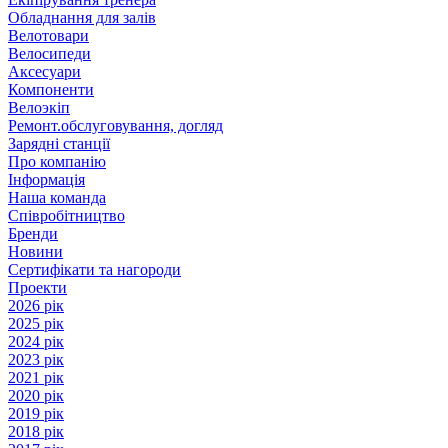
Обладнання для залів
Велотовари
Велосипеди
Аксесуари
Компоненти
Велоэкіп
Ремонт.обслуговування, догляд
Зарядні станції
Про компанію
Інформація
Наша команда
Співробітництво
Бренди
Новини
Сертифікати та нагороди
Проекти
2026 рік
2025 рік
2024 рік
2023 рік
2021 рік
2020 рік
2019 рік
2018 рік