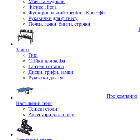
М'ячі та медболи
Фітнес і йога
Функціональний тренінг і Кроссфіт
Рукавички для фітнесу
Пояси, гачки, бинти, стрічки
Залізо
Гирі
Стійки для заліза
Гантелі і штанги
Диски, грифи, замки
Рукоятки для тяг
Про компанію
Настільний теніс
Тенісні столи
Аксесуари для тенісу