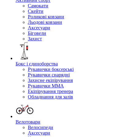
Активний спорт
Самокати
Скейти
Роликові ковзани
Льодові ковзани
Аксесуари
Біговели
Захист
Бокс і єдиноборства
Рукавички боксерські
Рукавички снарядні
Захисне екіпірування
Рукавички ММА
Екіпірування тренера
Обладнання для залів
Велотовари
Велосипеди
Аксесуари