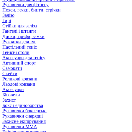
Рукавички для фітнесу
Пояси, гачки, бинти, стрічки
Залізо
Гирі
Стійки для заліза
Гантелі і штанги
Диски, грифи, замки
Рукоятки для тяг
Настільний теніс
Тенісні столи
Аксесуари для тенісу
Активний спорт
Самокати
Скейти
Роликові ковзани
Льодові ковзани
Аксесуари
Біговели
Захист
Бокс і єдиноборства
Рукавички боксерські
Рукавички снарядні
Захисне екіпірування
Рукавички ММА
Екіпірування тренера