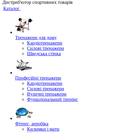
Дистриб'ютор спортивних товарів
Каталог
Тренажери для дому
Кардіотренажери
Силові тренажери
Шведська стінка
Професійні тренажери
Кардіотренажери
Силові тренажери
Вуличні тренажери
Функціональний тренінг
Фітнес, аеробіка
Килимки і мати