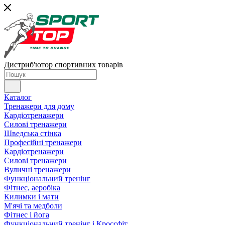
Дистриб'ютор спортивних товарів
Каталог
Тренажери для дому
Кардіотренажери
Силові тренажери
Шведська стінка
Професійні тренажери
Кардіотренажери
Силові тренажери
Вуличні тренажери
Функціональний тренінг
Фітнес, аеробіка
Килимки і мати
М'ячі та медболи
Фітнес і йога
Функціональний тренінг і Кроссфіт