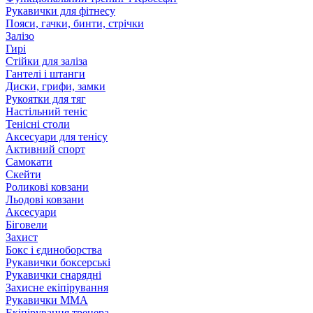
Рукавички для фітнесу
Пояси, гачки, бинти, стрічки
Залізо
Гирі
Стійки для заліза
Гантелі і штанги
Диски, грифи, замки
Рукоятки для тяг
Настільний теніс
Тенісні столи
Аксесуари для тенісу
Активний спорт
Самокати
Скейти
Роликові ковзани
Льодові ковзани
Аксесуари
Біговели
Захист
Бокс і єдиноборства
Рукавички боксерські
Рукавички снарядні
Захисне екіпірування
Рукавички ММА
Екіпірування тренера