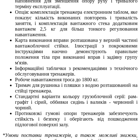
наповнення для зменшення опору руху і тривалого
терміну експлуатації.
Опція: комплектація тренажера електронним таблом, яке
показує кількість виконаних повторень і тривалість
заняття, і комплектація вантажного стека додатковим
вантажем 2,5 кг для більш тонкого регулювання
навантаження.
Карта виконання вправи розташована у верхній частині
вантажоблочної стійки. Ілюстрації з покроковими
інструкціями наочно демонструють правильне
положення тіла при виконанні вправ і задіяну групу
м'язів.
Інформаційні таблички з рекомендаціями з технічного
обслуговування тренажерів.
Робоче навантаження троса до 1800 кг.
Тримач для рушника і пляшки з водою розташований на
стійці тренажера.
Стандартні варіанти кольору грузоблочной серії: рам-
графіт і сірий, оббивки сидінь і валиків - червоний і
чорний.
Протиковзкі гумові опори тренажерів забезпечують
стійкість і безпеку і оберігають від пошкодження
підлогової поверхні залу.
*Умови поставки тренажерів, а також можливі знижки,