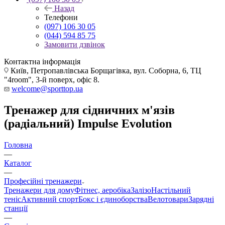
Назад
Телефони
(097) 106 30 05
(044) 594 85 75
Замовити дзвінок
Контактна інформація
Київ, Петропавлівська Борщагівка, вул. Соборна, 6, ТЦ
"4room", 3-й поверх, офіс 8.
welcome@sporttop.ua
Тренажер для сідничних м'язів
(радіальний) Impulse Evolution
Головна
—
Каталог
—
Професійні тренажери
Тренажери для дому
Фітнес, аеробіка
Залізо
Настільний
теніс
Активний спорт
Бокс і єдиноборства
Велотовари
Зарядні
станції
—