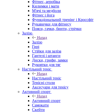
Фітнес, аеробіка
Килимки і мати
М'ячі та медболи
Фітнес і йога
Функціональний тренінг і Кроссфіт
Рукавички для фітнесу
Пояси, гачки, бинти, стрічки
Залізо
Назад
Залізо
Гирі
Стійки для заліза
Гантелі і штанги
Диски, грифи, замки
Рукоятки для тяг
Настільний теніс
Назад
Настільний теніс
Тенісні столи
Аксесуари для тенісу
Активний спорт
Назад
Активний спорт
Самокати
Скейти