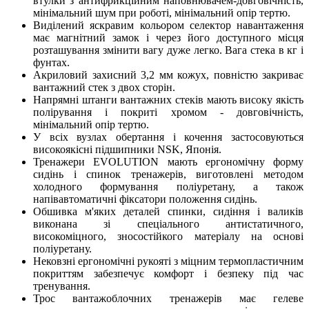
втулки з антифрикційним наповнювачем-довговічність,
мінімальний шум при роботі, мінімальний опір тертю.
Виділений яскравим кольором селектор навантаження
має магнітний замок і через його доступного місця
розташування змінити вагу дуже легко. Вага стека в кг і
фунтах.
Акриловий захисний 3,2 мм кожух, повністю закриває
вантажний стек з двох сторін.
Напрямні штанги вантажних стеків мають високу якість
полірування і покриті хромом - довговічність,
мінімальний опір тертю.
У всіх вузлах обертання і кочення застосовуються
високоякісні підшипники NSK, Японія.
Тренажери EVOLUTION мають ергономічну форму
сидінь і спинок тренажерів, виготовлені методом
холодного формування поліуретану, а також
напівавтоматичні фіксатори положення сидінь.
Обшивка м'яких деталей спинки, сидіння і валиків
виконана зі спеціального антистатичного,
високоміцного, зносостійкого матеріалу на основі
поліуретану.
Нековзні ергономічні рукояті з міцним термопластичним
покриттям забезпечує комфорт і безпеку під час
тренування.
Трос вантажоблочних тренажерів має гелеве