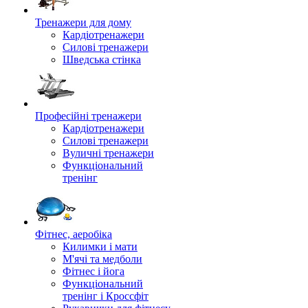
Тренажери для дому
Кардіотренажери
Силові тренажери
Шведська стінка
Професійні тренажери
Кардіотренажери
Силові тренажери
Вуличні тренажери
Функціональний
тренінг
Фітнес, аеробіка
Килимки і мати
М'ячі та медболи
Фітнес і йога
Функціональний
тренінг і Кроссфіт