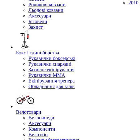
2010 
Роликові ковзани
Льодові ковзани
Аксесуари
Біговели
Захист
Бокс і єдиноборства
Рукавички боксерські
Рукавички снарядні
Захисне екіпірування
Рукавички ММА
Екіпірування тренера
Обладнання для залів
Велотовари
Велосипеди
Аксесуари
Компоненти
Велоэкіп