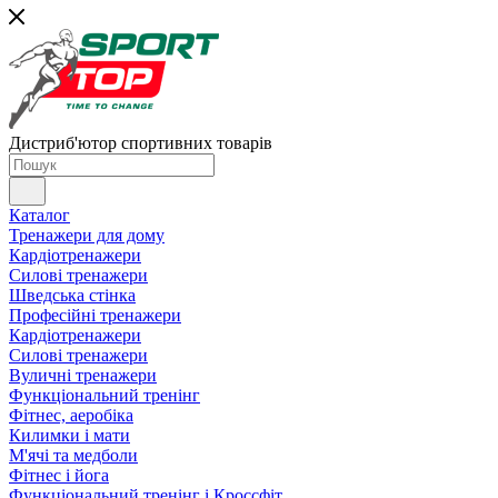
Дистриб'ютор спортивних товарів
Каталог
Тренажери для дому
Кардіотренажери
Силові тренажери
Шведська стінка
Професійні тренажери
Кардіотренажери
Силові тренажери
Вуличні тренажери
Функціональний тренінг
Фітнес, аеробіка
Килимки і мати
М'ячі та медболи
Фітнес і йога
Функціональний тренінг і Кроссфіт