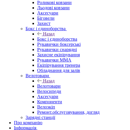
Роликові ковзани
Льодові ковзани
Аксесуари
Біговели
Захист
Бокс і єдиноборства
Назад
Бокс і єдиноборства
Рукавички боксерські
Рукавички снарядні
Захисне екіпірування
Рукавички ММА
Екіпірування тренера
Обладнання для залів
Велотовари
Назад
Велотовари
Велосипеди
Аксесуари
Компоненти
Велоэкіп
Ремонт.обслуговування, догляд
Зарядні станції
Про компанію
Інформація