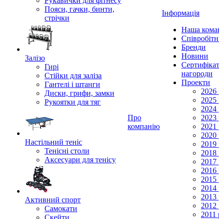
Рукавички для фітнесу
Пояси, гачки, бинти,
Інформація
стрічки
Наша кома
Співробіт
Бренди
Новини
Залізо
Сертифікат
Гирі
нагороди
Стійки для заліза
Проекти
Гантелі і штанги
2026 
Диски, грифи, замки
2025 
Рукоятки для тяг
2024 
Про
2023 
компанію
2021 
2020 
Настільний теніс
2019 
Тенісні столи
2018 
Аксесуари для тенісу
2017 
2016 
2015 
2014 
2013 
Активний спорт
2012 
Самокати
2011 
Скейти