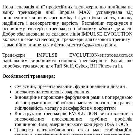
Нова генерація лінії професійних тренажерів, що прийшла на
зміну тренажерів лінії Impulse MAX, успадкувала від
попередниці: хорошу ергономіку і функціональність, високу
надійність і демократичну вартість. Рестайлінг торкнувся в
основному екстер'єр тренажера і обшивку м'яких деталей.
Добре збалансована за складом лінія IMPULSE EVOLUTION
включає в себе всі необхідні тренажери для базового тренінгу і
гармонійно впишеться у фітнес-центр будь-якого рівня.
Тренажери IMPULSE EVOLUTION-виготовляються
найбільшим виробником силових тренажерів в Китаї, що
виробляє тренажери для Tuff Stuff, Cybex, BH Fitness та ін.
Особливості тренажера:
Сучасний, презентабельний, функціональний дизайн .
високоточна технологія зварювання.
Інноваційне порошкове фарбування рами з попередньою
піскоструминною обробкою металу значно покращує
зчіплюваність металу з лакофарбовим покриттям
Конструктив тренажерів EVOLUTION виготовлений з
високоякісних плоскошовних трубних профілів
товщиною 3 мм, американського концерну USA LOOS.
Траверса вантажоблочного стека має стабілізаційні