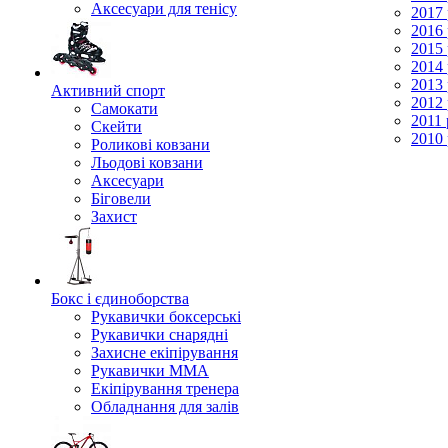
Аксесуари для тенісу
2017 
2016 
2015 
2014 
2013 
Активний спорт
2012 
Самокати
2011 
Скейти
2010 
Роликові ковзани
Льодові ковзани
Аксесуари
Біговели
Захист
Бокс і єдиноборства
Рукавички боксерські
Рукавички снарядні
Захисне екіпірування
Рукавички ММА
Екіпірування тренера
Обладнання для залів