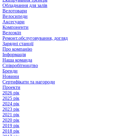
Обладнання для залів
Велотовари
Велосипеди
Аксесуари
Компоненти
Велоэкіп
Ремонт.обслуговування, догляд
Зарядні станції
Про компанію
Інформація
Наша команда
Співробітництво
Бренди
Новини
Сертифікати та нагороди
Проекти
2026 рік
2025 рік
2024 рік
2023 рік
2021 рік
2020 рік
2019 рік
2018 рік