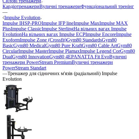
Силові тренажери
Кардіотренажери
Вуличні тренажери
Функціональний тренінг
—
Impulse Evolution
Impulse IHSP-PRO
Impulse IFP line
Impulse Max
Impulse MAX
Plus
Impulse Classic
Impulse Sterling
На вільних вагах Impulse
Evolution
На вільних вагах Impulse ECP
Impulse Encore
Impulse
Exoform
Impulse Zone (Crossfit)
Gym80 Standards
Gym80
Basic
Gym80 Medical
Gym80 Pure Kraft
Gym80 Cable Art
Gym80
Circular
Impulse Master
Impulse Plamax
Impulse Legend Cor
Gym80
Dual
Gym80 Innovation
Gym80 4E
PANATTA Fit Evo
Вуличні
тренажери PowerStream Premium
Вуличні тренажери
PowerStream Standart
—
Тренажер для сідничних м'язів (радіальний) Impulse
Evolution