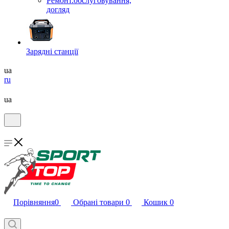
Ремонт.обслуговування,
догляд
Зарядні станції
ua
ru
ua
Порівняння
0
Обрані товари
0
Кошик
0