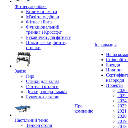
Фітнес, аеробіка
Килимки і мати
М'ячі та медболи
Фітнес і йога
Функціональний
тренінг і Кроссфіт
Рукавички для фітнесу
Пояси, гачки, бинти,
Інформація
стрічки
Наша кома
Співробіт
Бренди
Новини
Залізо
Сертифікат
Гирі
нагороди
Стійки для заліза
Проекти
Гантелі і штанги
2026 
Диски, грифи, замки
2025 
Рукоятки для тяг
2024 
Про
2023 
компанію
2021 
2020 
Настільний теніс
2019 
Тенісні столи
2018 