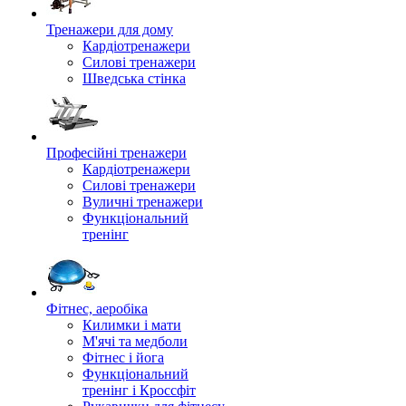
Тренажери для дому
Кардіотренажери
Силові тренажери
Шведська стінка
Професійні тренажери
Кардіотренажери
Силові тренажери
Вуличні тренажери
Функціональний
тренінг
Фітнес, аеробіка
Килимки і мати
М'ячі та медболи
Фітнес і йога
Функціональний
тренінг і Кроссфіт