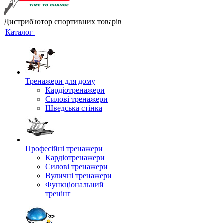
Дистриб'ютор спортивних товарів
Каталог
Тренажери для дому
Кардіотренажери
Силові тренажери
Шведська стінка
Професійні тренажери
Кардіотренажери
Силові тренажери
Вуличні тренажери
Функціональний
тренінг