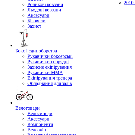
2010 
Роликові ковзани
Льодові ковзани
Аксесуари
Біговели
Захист
Бокс і єдиноборства
Рукавички боксерські
Рукавички снарядні
Захисне екіпірування
Рукавички ММА
Екіпірування тренера
Обладнання для залів
Велотовари
Велосипеди
Аксесуари
Компоненти
Велоэкіп