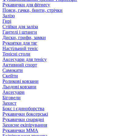
Рукавички для фітнесу
Пояси, гачки, бинти, стрічки
Залізо
Гирі
Стійки для заліза
Гантелі і штанги
Диски, грифи, замки
Рукоятки для тяг
Настільний теніс
Тенісні столи
Аксесуари для тенісу
Активний спорт
Самокати
Скейти
Роликові ковзани
Льодові ковзани
Аксесуари
Біговели
Захист
Бокс і єдиноборства
Рукавички боксерські
Рукавички снарядні
Захисне екіпірування
Рукавички ММА
Екіпірування тренера