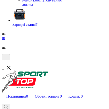
Ремонт.обслуговування,
догляд
Зарядні станції
ua
ru
ua
Порівняння
0
Обрані товари
0
Кошик
0