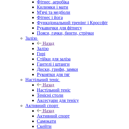
Фітнес, аеробіка
Килимки і мати
М'ячі та медболи
Фітнес і йога
Функціональний тренінг і Кроссфіт
Рукавички для фітнесу
Пояси, гачки, бинти, стрічки
Залізо
Назад
Залізо
Гирі
Стійки для заліза
Гантелі і штанги
Диски, грифи, замки
Рукоятки для тяг
Настільний теніс
Назад
Настільний теніс
Тенісні столи
Аксесуари для тенісу
Активний спорт
Назад
Активний спорт
Самокати
Скейти