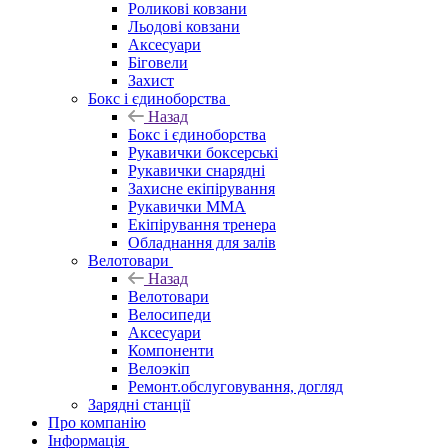
Роликові ковзани
Льодові ковзани
Аксесуари
Біговели
Захист
Бокс і єдиноборства
Назад
Бокс і єдиноборства
Рукавички боксерські
Рукавички снарядні
Захисне екіпірування
Рукавички ММА
Екіпірування тренера
Обладнання для залів
Велотовари
Назад
Велотовари
Велосипеди
Аксесуари
Компоненти
Велоэкіп
Ремонт.обслуговування, догляд
Зарядні станції
Про компанію
Інформація