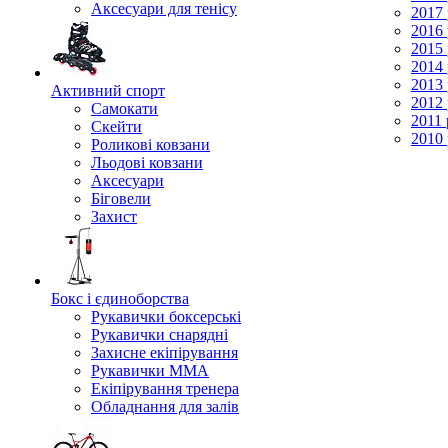
Аксесуари для тенісу
2017 
2016 
2015 
2014 
2013 
Активний спорт
2012 
Самокати
2011 
Скейти
2010 
Роликові ковзани
Льодові ковзани
Аксесуари
Біговели
Захист
Бокс і єдиноборства
Рукавички боксерські
Рукавички снарядні
Захисне екіпірування
Рукавички ММА
Екіпірування тренера
Обладнання для залів