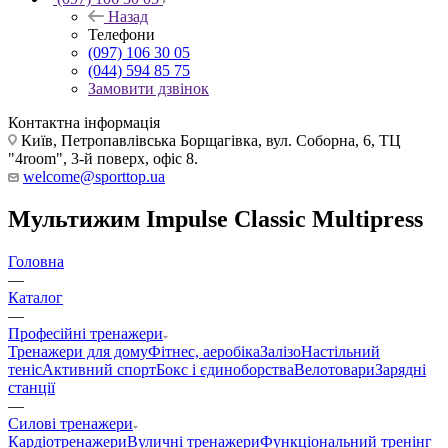
Назад
Телефони
(097) 106 30 05
(044) 594 85 75
Замовити дзвінок
Контактна інформація
Київ, Петропавлівська Борщагівка, вул. Соборна, 6, ТЦ
"4room", 3-й поверх, офіс 8.
welcome@sporttop.ua
Мультижим Impulse Classic Multipress
Головна
—
Каталог
—
Професійні тренажери
Тренажери для дому
Фітнес, аеробіка
Залізо
Настільний
теніс
Активний спорт
Бокс і єдиноборства
Велотовари
Зарядні
станції
—
Силові тренажери
Кардіотренажери
Вуличні тренажери
Функціональний тренінг