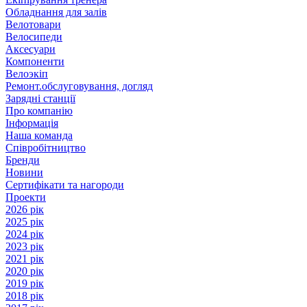
Обладнання для залів
Велотовари
Велосипеди
Аксесуари
Компоненти
Велоэкіп
Ремонт.обслуговування, догляд
Зарядні станції
Про компанію
Інформація
Наша команда
Співробітництво
Бренди
Новини
Сертифікати та нагороди
Проекти
2026 рік
2025 рік
2024 рік
2023 рік
2021 рік
2020 рік
2019 рік
2018 рік