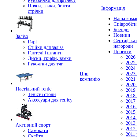
Рукавички для фітнесу
Пояси, гачки, бинти,
Інформація
стрічки
Наша кома
Співробіт
Бренди
Новини
Залізо
Сертифікат
Гирі
нагороди
Стійки для заліза
Проекти
Гантелі і штанги
2026 
Диски, грифи, замки
2025 
Рукоятки для тяг
2024 
Про
2023 
компанію
2021 
2020 
Настільний теніс
2019 
Тенісні столи
2018 
Аксесуари для тенісу
2017 
2016 
2015 
2014 
2013 
Активний спорт
2012 
Самокати
2011 
Скейти