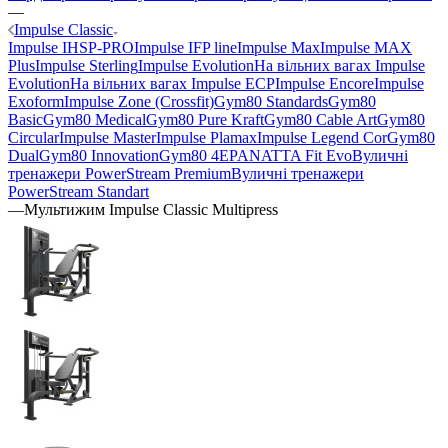
—
Impulse Classic
Impulse IHSP-PRO
Impulse IFP line
Impulse Max
Impulse MAX
Plus
Impulse Sterling
Impulse Evolution
На вільних вагах Impulse
Evolution
На вільних вагах Impulse ECP
Impulse Encore
Impulse
Exoform
Impulse Zone (Crossfit)
Gym80 Standards
Gym80
Basic
Gym80 Medical
Gym80 Pure Kraft
Gym80 Cable Art
Gym80
Circular
Impulse Master
Impulse Plamax
Impulse Legend Cor
Gym80
Dual
Gym80 Innovation
Gym80 4E
PANATTA Fit Evo
Вуличні
тренажери PowerStream Premium
Вуличні тренажери
PowerStream Standart
—
Мультижим Impulse Classic Multipress