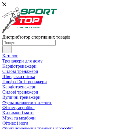
Дистриб'ютор спортивних товарів
Каталог
Тренажери для дому
Кардіотренажери
Силові тренажери
Шведська стінка
Професійні тренажери
Кардіотренажери
Силові тренажери
Вуличні тренажери
Функціональний тренінг
Фітнес, аеробіка
Килимки і мати
М'ячі та медболи
Фітнес і йога
Функціональний тренінг і Кроссфіт