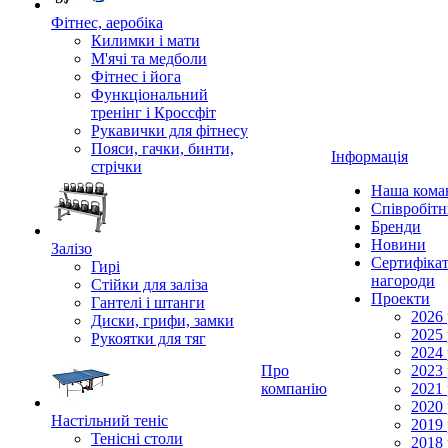
Фітнес, аеробіка
Килимки і мати
М'ячі та медболи
Фітнес і йога
Функціональний
тренінг і Кроссфіт
Рукавички для фітнесу
Пояси, гачки, бинти,
Інформація
стрічки
Наша кома
Співробіт
Бренди
Новини
Залізо
Сертифікат
Гирі
нагороди
Стійки для заліза
Проекти
Гантелі і штанги
2026 
Диски, грифи, замки
2025 
Рукоятки для тяг
2024 
Про
2023 
компанію
2021 
2020 
Настільний теніс
2019 
Тенісні столи
2018 