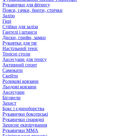
Рукавички для фітнесу
Пояси, гачки, бинти, стрічки
Залізо
Гирі
Стійки для заліза
Гантелі і штанги
Диски, грифи, замки
Рукоятки для тяг
Настільний теніс
Тенісні столи
Аксесуари для тенісу
Активний спорт
Самокати
Скейти
Роликові ковзани
Льодові ковзани
Аксесуари
Біговели
Захист
Бокс і єдиноборства
Рукавички боксерські
Рукавички снарядні
Захисне екіпірування
Рукавички ММА
Екіпірування тренера