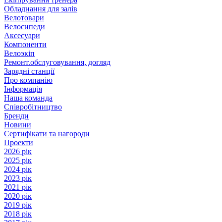
Обладнання для залів
Велотовари
Велосипеди
Аксесуари
Компоненти
Велоэкіп
Ремонт.обслуговування, догляд
Зарядні станції
Про компанію
Інформація
Наша команда
Співробітництво
Бренди
Новини
Сертифікати та нагороди
Проекти
2026 рік
2025 рік
2024 рік
2023 рік
2021 рік
2020 рік
2019 рік
2018 рік