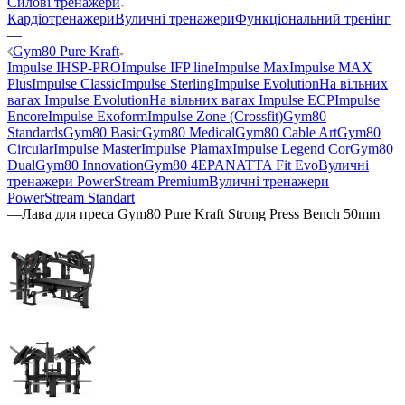
Силові тренажери
Кардіотренажери
Вуличні тренажери
Функціональний тренінг
—
Gym80 Pure Kraft
Impulse IHSP-PRO
Impulse IFP line
Impulse Max
Impulse MAX
Plus
Impulse Classic
Impulse Sterling
Impulse Evolution
На вільних
вагах Impulse Evolution
На вільних вагах Impulse ECP
Impulse
Encore
Impulse Exoform
Impulse Zone (Crossfit)
Gym80
Standards
Gym80 Basic
Gym80 Medical
Gym80 Cable Art
Gym80
Circular
Impulse Master
Impulse Plamax
Impulse Legend Cor
Gym80
Dual
Gym80 Innovation
Gym80 4E
PANATTA Fit Evo
Вуличні
тренажери PowerStream Premium
Вуличні тренажери
PowerStream Standart
—
Лава для преса Gym80 Pure Kraft Strong Press Bench 50mm