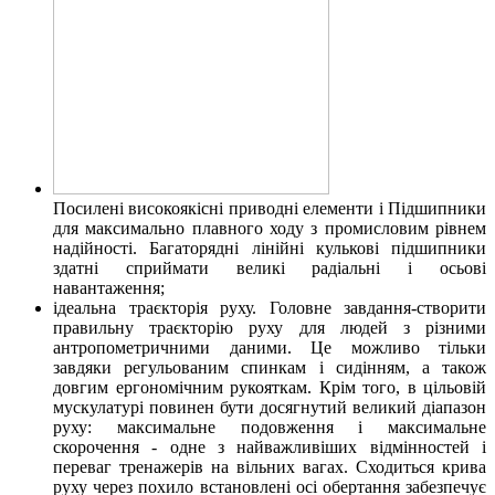
Посилені високоякісні приводні елементи і Підшипники
для максимально плавного ходу з промисловим рівнем
надійності. Багаторядні лінійні кулькові підшипники
здатні сприймати великі радіальні і осьові
навантаження;
ідеальна траєкторія руху. Головне завдання-створити
правильну траєкторію руху для людей з різними
антропометричними даними. Це можливо тільки
завдяки регульованим спинкам і сидінням, а також
довгим ергономічним рукояткам. Крім того, в цільовій
мускулатурі повинен бути досягнутий великий діапазон
руху: максимальне подовження і максимальне
скорочення - одне з найважливіших відмінностей і
переваг тренажерів на вільних вагах. Сходиться крива
руху через похило встановлені осі обертання забезпечує