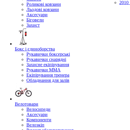
2010 
Роликові ковзани
Льодові ковзани
Аксесуари
Біговели
Захист
Бокс і єдиноборства
Рукавички боксерські
Рукавички снарядні
Захисне екіпірування
Рукавички ММА
Екіпірування тренера
Обладнання для залів
Велотовари
Велосипеди
Аксесуари
Компоненти
Велоэкіп