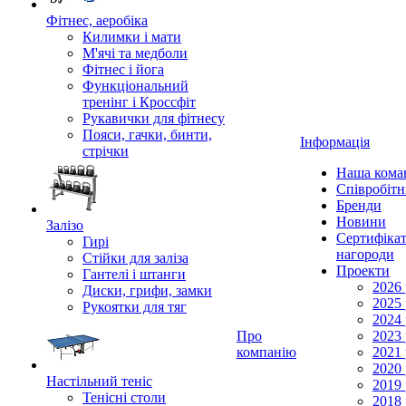
Фітнес, аеробіка
Килимки і мати
М'ячі та медболи
Фітнес і йога
Функціональний
тренінг і Кроссфіт
Рукавички для фітнесу
Пояси, гачки, бинти,
Інформація
стрічки
Наша кома
Співробіт
Бренди
Новини
Залізо
Сертифікат
Гирі
нагороди
Стійки для заліза
Проекти
Гантелі і штанги
2026 
Диски, грифи, замки
2025 
Рукоятки для тяг
2024 
Про
2023 
компанію
2021 
2020 
Настільний теніс
2019 
Тенісні столи
2018 