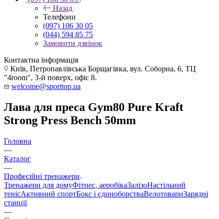
Назад
Телефони
(097) 106 30 05
(044) 594 85 75
Замовити дзвінок
Контактна інформація
Київ, Петропавлівська Борщагівка, вул. Соборна, 6, ТЦ
"4room", 3-й поверх, офіс 8.
welcome@sporttop.ua
Лава для преса Gym80 Pure Kraft
Strong Press Bench 50mm
Головна
—
Каталог
—
Професійні тренажери
Тренажери для дому
Фітнес, аеробіка
Залізо
Настільний
теніс
Активний спорт
Бокс і єдиноборства
Велотовари
Зарядні
станції
—