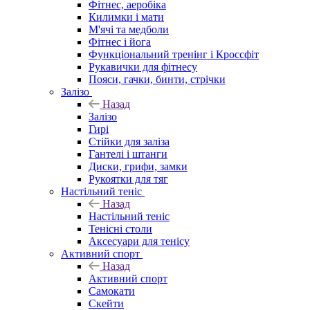
Фітнес, аеробіка
Килимки і мати
М'ячі та медболи
Фітнес і йога
Функціональний тренінг і Кроссфіт
Рукавички для фітнесу
Пояси, гачки, бинти, стрічки
Залізо
Назад
Залізо
Гирі
Стійки для заліза
Гантелі і штанги
Диски, грифи, замки
Рукоятки для тяг
Настільний теніс
Назад
Настільний теніс
Тенісні столи
Аксесуари для тенісу
Активний спорт
Назад
Активний спорт
Самокати
Скейти