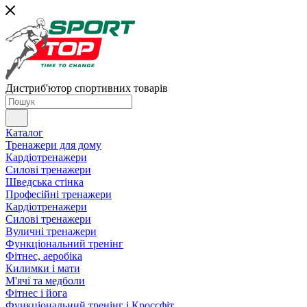
Дистриб'ютор спортивних товарів
Каталог
Тренажери для дому
Кардіотренажери
Силові тренажери
Шведська стінка
Професійні тренажери
Кардіотренажери
Силові тренажери
Вуличні тренажери
Функціональний тренінг
Фітнес, аеробіка
Килимки і мати
М'ячі та медболи
Фітнес і йога
Функціональний тренінг і Кроссфіт