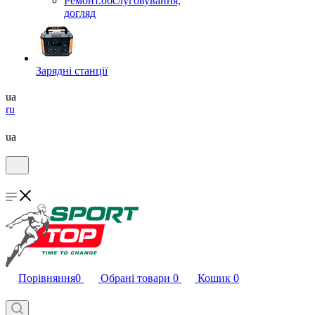
Ремонт.обслуговування,
догляд
Зарядні станції
ua
ru
ua
Порівняння
0
Обрані товари
0
Кошик
0