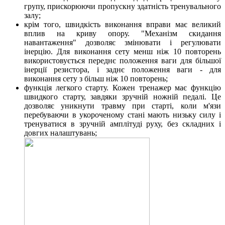
групу, прискорюючи пропускну здатність тренувального
залу;
крім того, швидкість виконання вправи має великий
вплив на криву опору. "Механізм скидання
навантаження" дозволяє змінювати і регулювати
інерцію. Для виконання сету менш ніж 10 повторень
використовується переднє положення ваги для більшої
інерції резистора, і заднє положення ваги - для
виконання сету з більш ніж 10 повторень;
функція легкого старту. Кожен тренажер має функцію
швидкого старту, завдяки зручній ножній педалі. Це
дозволяє уникнути травму при старті, коли м'язи
перебуваючи в укороченому стані мають низьку силу і
тренуватися в зручній амплітуді руху, без складних і
довгих налаштувань;