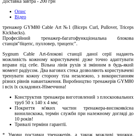
Доставка завтра - 200 грн
Опис
Відео
тренажер GYM80 Cable Art №1 (Biceps Curl, Pullover, Triceps
Kickbacks).
Професійний тренажер-багатофункціональна блокова
станція"біцепс, пулловер, трицепс".
Sygnum Cable Art-блокові станції даної серії надають
можливість кожному користувачеві дуже точно адаптувати
вправи під себе. Вільна лінія рухів зі змінним в будь-який
момент радіусом. Два вагових стека дозволяють користувачеві
тренувати кожну сторону тіла незалежно, з використанням
різних рівнів навантаження. Виробництво тренажерів GYM80
і всіх їх складових-Німеччина!
Конструктив тренажера виготовлений з плоскоовальних
труб 50 x 140 x 4 мм;
Покриття м'яких частин тренажера-високоякісна
винилискожа, термін служби при належному догляді до
10 років!
Тривалі терміни гарантії.
* Умови поставки тренажерів, а також можливі знижки,