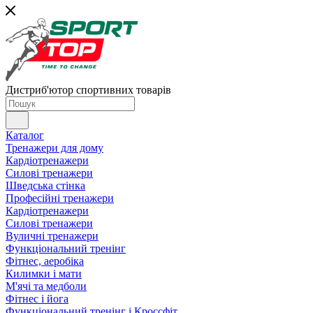
Дистриб'ютор спортивних товарів
Каталог
Тренажери для дому
Кардіотренажери
Силові тренажери
Шведська стінка
Професійні тренажери
Кардіотренажери
Силові тренажери
Вуличні тренажери
Функціональний тренінг
Фітнес, аеробіка
Килимки і мати
М'ячі та медболи
Фітнес і йога
Функціональний тренінг і Кроссфіт