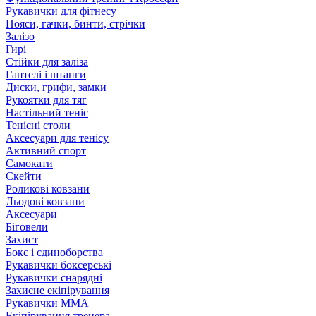
Рукавички для фітнесу
Пояси, гачки, бинти, стрічки
Залізо
Гирі
Стійки для заліза
Гантелі і штанги
Диски, грифи, замки
Рукоятки для тяг
Настільний теніс
Тенісні столи
Аксесуари для тенісу
Активний спорт
Самокати
Скейти
Роликові ковзани
Льодові ковзани
Аксесуари
Біговели
Захист
Бокс і єдиноборства
Рукавички боксерські
Рукавички снарядні
Захисне екіпірування
Рукавички ММА
Екіпірування тренера