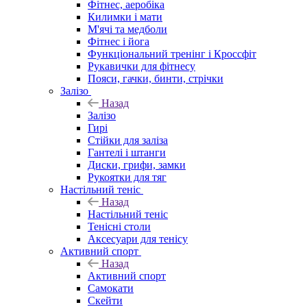
Фітнес, аеробіка
Килимки і мати
М'ячі та медболи
Фітнес і йога
Функціональний тренінг і Кроссфіт
Рукавички для фітнесу
Пояси, гачки, бинти, стрічки
Залізо
Назад
Залізо
Гирі
Стійки для заліза
Гантелі і штанги
Диски, грифи, замки
Рукоятки для тяг
Настільний теніс
Назад
Настільний теніс
Тенісні столи
Аксесуари для тенісу
Активний спорт
Назад
Активний спорт
Самокати
Скейти