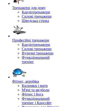
Тренажери для дому
Кардіотренажери
Силові тренажери
Шведська стінка
Професійні тренажери
Кардіотренажери
Силові тренажери
Вуличні тренажери
Функціональний
тренінг
Фітнес, аеробіка
Килимки і мати
М'ячі та медболи
Фітнес і йога
Функціональний
тренінг і Кроссфіт