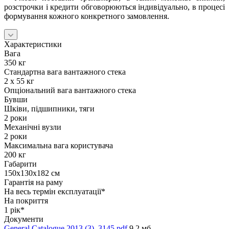
розстрочки і кредити обговорюються індивідуально, в процесі
формування кожного конкретного замовлення.
Характеристики
Вага
350 кг
Стандартна вага вантажного стека
2 х 55 кг
Опціональний вага вантажного стека
Бувши
Шківи, підшипники, тяги
2 роки
Механічні вузли
2 роки
Максимальна вага користувача
200 кг
Габарити
150х130х182 см
Гарантія на раму
На весь термін експлуатації*
На покриття
1 рік*
Документи
General Catalogue 2013 (3)_3145.pdf
9,2 мб