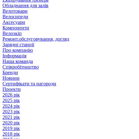
Обладнання для залів
Велотовари
Велосипеди
Аксесуари
Компоненти
Велоэкіп
Ремонт.обслуговування, догляд
Зарядні станції
Про компанію
Інформація
Наша команда
Співробітництво
Бренди
Новини
Сертифікати та нагороди
Проекти
2026 рік
2025 рік
2024 рік
2023 рік
2021 рік
2020 рік
2019 рік
2018 рік