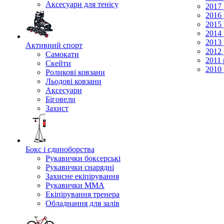
Аксесуари для тенісу
2017 
2016 
2015 
2014 
2013 
Активний спорт
2012 
Самокати
2011 
Скейти
2010 
Роликові ковзани
Льодові ковзани
Аксесуари
Біговели
Захист
Бокс і єдиноборства
Рукавички боксерські
Рукавички снарядні
Захисне екіпірування
Рукавички ММА
Екіпірування тренера
Обладнання для залів