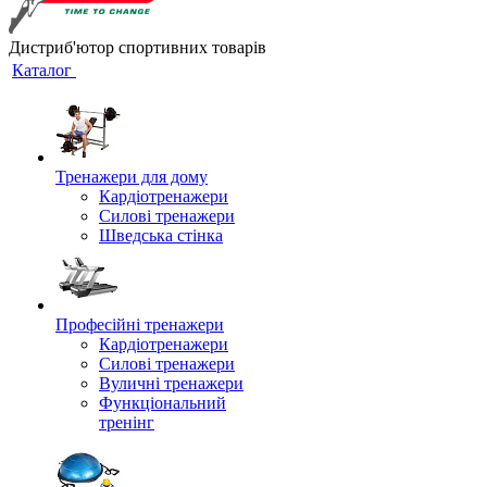
Дистриб'ютор спортивних товарів
Каталог
Тренажери для дому
Кардіотренажери
Силові тренажери
Шведська стінка
Професійні тренажери
Кардіотренажери
Силові тренажери
Вуличні тренажери
Функціональний
тренінг