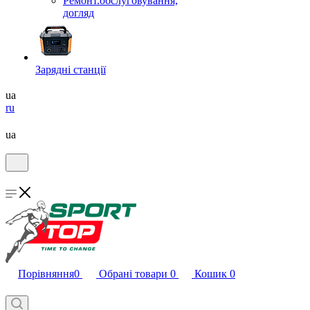
Ремонт.обслуговування,
догляд
Зарядні станції
ua
ru
ua
Порівняння
0
Обрані товари
0
Кошик
0