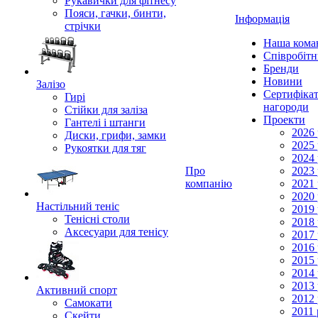
Рукавички для фітнесу
Пояси, гачки, бинти,
Інформація
стрічки
Наша кома
Співробіт
Бренди
Новини
Залізо
Сертифікат
Гирі
нагороди
Стійки для заліза
Проекти
Гантелі і штанги
2026 
Диски, грифи, замки
2025 
Рукоятки для тяг
2024 
Про
2023 
компанію
2021 
2020 
Настільний теніс
2019 
Тенісні столи
2018 
Аксесуари для тенісу
2017 
2016 
2015 
2014 
2013 
Активний спорт
2012 
Самокати
2011 
Скейти