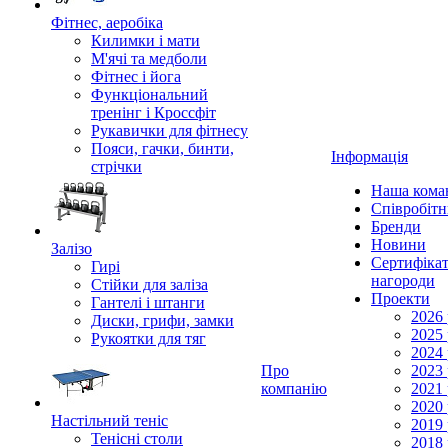
Фітнес, аеробіка
Килимки і мати
М'ячі та медболи
Фітнес і йога
Функціональний
тренінг і Кроссфіт
Рукавички для фітнесу
Пояси, гачки, бинти,
Інформація
стрічки
Наша кома
Співробіт
Бренди
Новини
Залізо
Сертифікат
Гирі
нагороди
Стійки для заліза
Проекти
Гантелі і штанги
2026 
Диски, грифи, замки
2025 
Рукоятки для тяг
2024 
Про
2023 
компанію
2021 
2020 
Настільний теніс
2019 
Тенісні столи
2018 