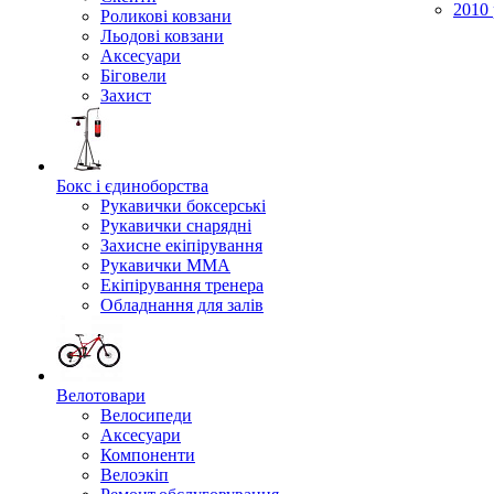
2010 
Роликові ковзани
Льодові ковзани
Аксесуари
Біговели
Захист
Бокс і єдиноборства
Рукавички боксерські
Рукавички снарядні
Захисне екіпірування
Рукавички ММА
Екіпірування тренера
Обладнання для залів
Велотовари
Велосипеди
Аксесуари
Компоненти
Велоэкіп