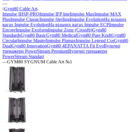
—
Gym80 Cable Art
Impulse IHSP-PRO
Impulse IFP line
Impulse Max
Impulse MAX
Plus
Impulse Classic
Impulse Sterling
Impulse Evolution
На вільних
вагах Impulse Evolution
На вільних вагах Impulse ECP
Impulse
Encore
Impulse Exoform
Impulse Zone (Crossfit)
Gym80
Standards
Gym80 Basic
Gym80 Medical
Gym80 Pure Kraft
Gym80
Circular
Impulse Master
Impulse Plamax
Impulse Legend Cor
Gym80
Dual
Gym80 Innovation
Gym80 4E
PANATTA Fit Evo
Вуличні
тренажери PowerStream Premium
Вуличні тренажери
PowerStream Standart
—
GYM80 SYGNUM Cable Art №1