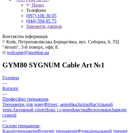
Назад
Телефони
(097) 106 30 05
(044) 594 85 75
Замовити дзвінок
Контактна інформація
Київ, Петропавлівська Борщагівка, вул. Соборна, 6, ТЦ
"4room", 3-й поверх, офіс 8.
welcome@sporttop.ua
GYM80 SYGNUM Cable Art №1
Головна
—
Каталог
—
Професійні тренажери
Тренажери для дому
Фітнес, аеробіка
Залізо
Настільний
теніс
Активний спорт
Бокс і єдиноборства
Велотовари
Зарядні
станції
—
Силові тренажери
Кардіотренажери
Вуличні тренажери
Функціональний тренінг