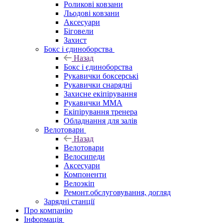
Роликові ковзани
Льодові ковзани
Аксесуари
Біговели
Захист
Бокс і єдиноборства
Назад
Бокс і єдиноборства
Рукавички боксерські
Рукавички снарядні
Захисне екіпірування
Рукавички ММА
Екіпірування тренера
Обладнання для залів
Велотовари
Назад
Велотовари
Велосипеди
Аксесуари
Компоненти
Велоэкіп
Ремонт.обслуговування, догляд
Зарядні станції
Про компанію
Інформація