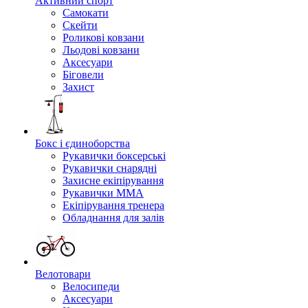
Активний спорт
Самокати
Скейти
Роликові ковзани
Льодові ковзани
Аксесуари
Біговели
Захист
Бокс і єдиноборства
Рукавички боксерські
Рукавички снарядні
Захисне екіпірування
Рукавички ММА
Екіпірування тренера
Обладнання для залів
Велотовари
Велосипеди
Аксесуари