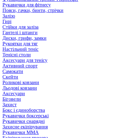
Рукавички для фітнесу
Пояси, гачки, бинти, стрічки
Залізо
Гирі
Стійки для заліза
Гантелі і штанги
Диски, грифи, замки
Рукоятки для тяг
Настільний теніс
Тенісні столи
Аксесуари для тенісу
Активний спорт
Самокати
Скейти
Роликові ковзани
Льодові ковзани
Аксесуари
Біговели
Захист
Бокс і єдиноборства
Рукавички боксерські
Рукавички снарядні
Захисне екіпірування
Рукавички ММА
Екіпірування тренера