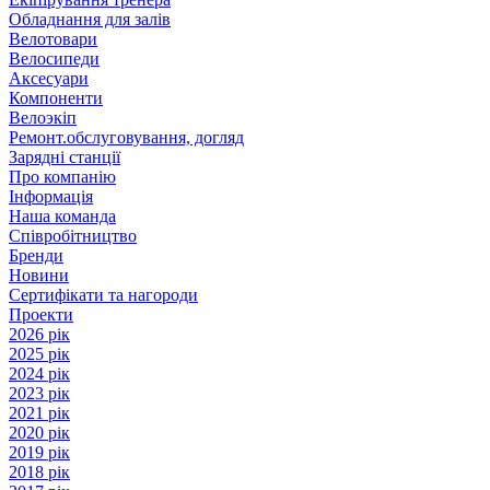
Обладнання для залів
Велотовари
Велосипеди
Аксесуари
Компоненти
Велоэкіп
Ремонт.обслуговування, догляд
Зарядні станції
Про компанію
Інформація
Наша команда
Співробітництво
Бренди
Новини
Сертифікати та нагороди
Проекти
2026 рік
2025 рік
2024 рік
2023 рік
2021 рік
2020 рік
2019 рік
2018 рік