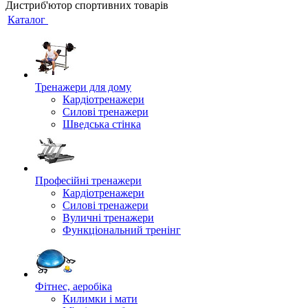
Дистриб'ютор спортивних товарів
Каталог
Тренажери для дому
Кардіотренажери
Силові тренажери
Шведська стінка
Професійні тренажери
Кардіотренажери
Силові тренажери
Вуличні тренажери
Функціональний тренінг
Фітнес, аеробіка
Килимки і мати