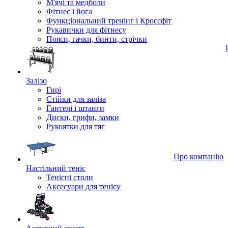
М'ячі та медболи
Фітнес і йога
Функціональний тренінг і Кроссфіт
Рукавички для фітнесу
Пояси, гачки, бинти, стрічки
Залізо
Гирі
Стійки для заліза
Гантелі і штанги
Диски, грифи, замки
Рукоятки для тяг
Про компанію
Настільний теніс
Тенісні столи
Аксесуари для тенісу