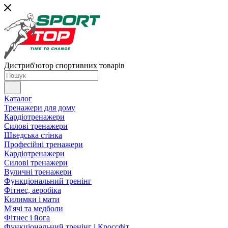
Дистриб'ютор спортивних товарів
Каталог
Тренажери для дому
Кардіотренажери
Силові тренажери
Шведська стінка
Професійні тренажери
Кардіотренажери
Силові тренажери
Вуличні тренажери
Функціональний тренінг
Фітнес, аеробіка
Килимки і мати
М'ячі та медболи
Фітнес і йога
Функціональний тренінг і Кроссфіт