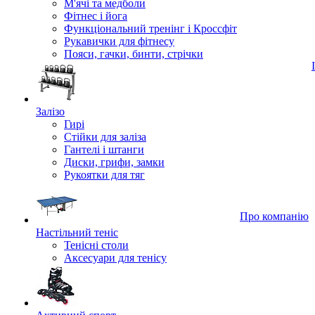
М'ячі та медболи
Фітнес і йога
Функціональний тренінг і Кроссфіт
Рукавички для фітнесу
Пояси, гачки, бинти, стрічки
Залізо
Гирі
Стійки для заліза
Гантелі і штанги
Диски, грифи, замки
Рукоятки для тяг
Про компанію
Настільний теніс
Тенісні столи
Аксесуари для тенісу