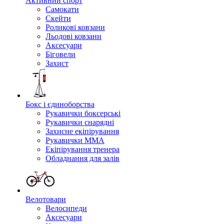
Активний спорт
Самокати
Скейти
Роликові ковзани
Льодові ковзани
Аксесуари
Біговели
Захист
Бокс і єдиноборства
Рукавички боксерські
Рукавички снарядні
Захисне екіпірування
Рукавички ММА
Екіпірування тренера
Обладнання для залів
Велотовари
Велосипеди
Аксесуари