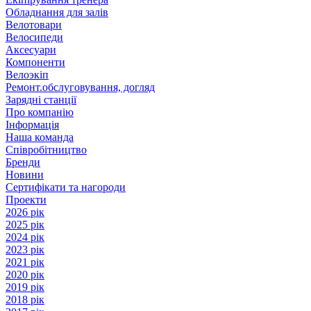
Обладнання для залів
Велотовари
Велосипеди
Аксесуари
Компоненти
Велоэкіп
Ремонт.обслуговування, догляд
Зарядні станції
Про компанію
Інформація
Наша команда
Співробітництво
Бренди
Новини
Сертифікати та нагороди
Проекти
2026 рік
2025 рік
2024 рік
2023 рік
2021 рік
2020 рік
2019 рік
2018 рік