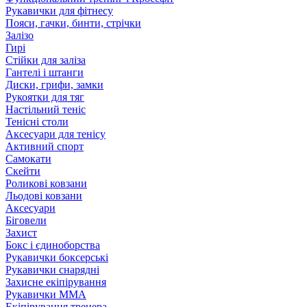
Рукавички для фітнесу
Пояси, гачки, бинти, стрічки
Залізо
Гирі
Стійки для заліза
Гантелі і штанги
Диски, грифи, замки
Рукоятки для тяг
Настільний теніс
Тенісні столи
Аксесуари для тенісу
Активний спорт
Самокати
Скейти
Роликові ковзани
Льодові ковзани
Аксесуари
Біговели
Захист
Бокс і єдиноборства
Рукавички боксерські
Рукавички снарядні
Захисне екіпірування
Рукавички ММА
Екіпірування тренера