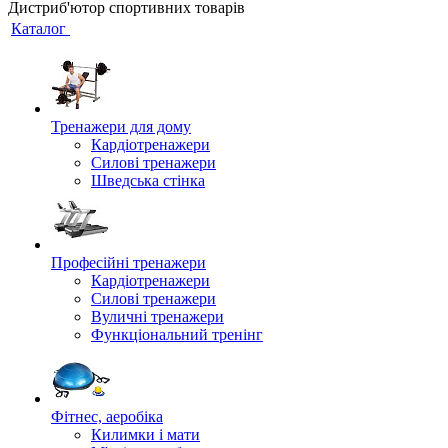
Дистриб'ютор спортивних товарів
Каталог
Тренажери для дому
Кардіотренажери
Силові тренажери
Шведська стінка
Професійні тренажери
Кардіотренажери
Силові тренажери
Вуличні тренажери
Функціональний тренінг
Фітнес, аеробіка
Килимки і мати