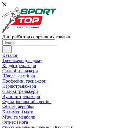
Дистриб'ютор спортивних товарів
Каталог
Тренажери для дому
Кардіотренажери
Силові тренажери
Шведська стінка
Професійні тренажери
Кардіотренажери
Силові тренажери
Вуличні тренажери
Функціональний тренінг
Фітнес, аеробіка
Килимки і мати
М'ячі та медболи
Фітнес і йога
Функціональний тренінг і Кроссфіт