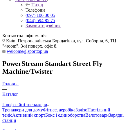
Назад
Телефони
(097) 106 30 05
(044) 594 85 75
Замовити дзвінок
Контактна інформація
Київ, Петропавлівська Борщагівка, вул. Соборна, 6, ТЦ
"4room", 3-й поверх, офіс 8.
welcome@sporttop.ua
PowerStream Standart Street Fly
Machine/Twister
Головна
—
Каталог
—
Професійні тренажери
Тренажери для дому
Фітнес, аеробіка
Залізо
Настільний
теніс
Активний спорт
Бокс і єдиноборства
Велотовари
Зарядні
станції
—