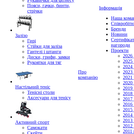
Рукавички для фітнесу
Пояси, гачки, бинти,
Інформація
стрічки
Наша кома
Співробіт
Бренди
Новини
Залізо
Сертифікат
Гирі
нагороди
Стійки для заліза
Проекти
Гантелі і штанги
2026 
Диски, грифи, замки
2025 
Рукоятки для тяг
2024 
Про
2023 
компанію
2021 
2020 
Настільний теніс
2019 
Тенісні столи
2018 
Аксесуари для тенісу
2017 
2016 
2015 
2014 
2013 
Активний спорт
2012 
Самокати
2011 
Скейти