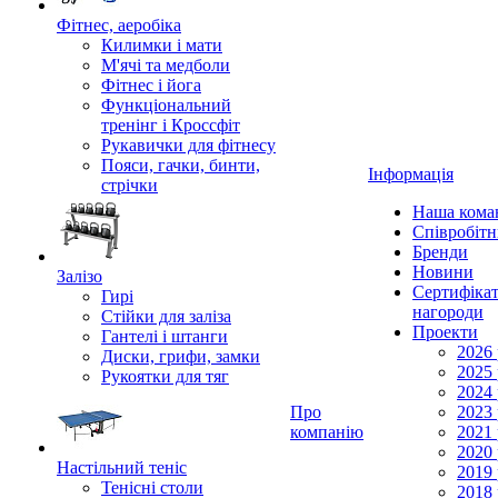
Фітнес, аеробіка
Килимки і мати
М'ячі та медболи
Фітнес і йога
Функціональний
тренінг і Кроссфіт
Рукавички для фітнесу
Пояси, гачки, бинти,
Інформація
стрічки
Наша кома
Співробіт
Бренди
Новини
Залізо
Сертифікат
Гирі
нагороди
Стійки для заліза
Проекти
Гантелі і штанги
2026 
Диски, грифи, замки
2025 
Рукоятки для тяг
2024 
Про
2023 
компанію
2021 
2020 
Настільний теніс
2019 
Тенісні столи
2018 