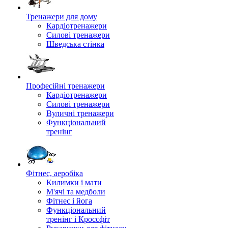
Тренажери для дому
Кардіотренажери
Силові тренажери
Шведська стінка
Професійні тренажери
Кардіотренажери
Силові тренажери
Вуличні тренажери
Функціональний
тренінг
Фітнес, аеробіка
Килимки і мати
М'ячі та медболи
Фітнес і йога
Функціональний
тренінг і Кроссфіт