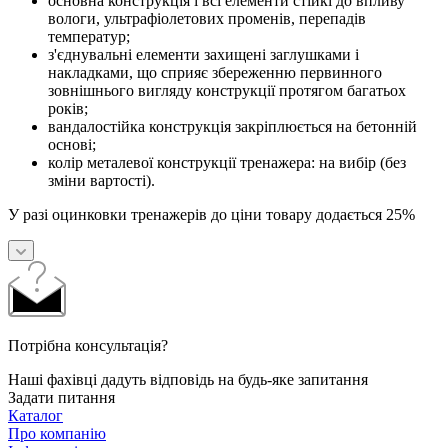
основна конструкція і всі елементи стійкі до впливу
вологи, ультрафіолетових променів, перепадів
температур;
з'єднувальні елементи захищені заглушками і
накладками, що сприяє збереженню первинного
зовнішнього вигляду конструкції протягом багатьох
років;
вандалостійка конструкція закріплюється на бетонній
основі;
колір металевої конструкції тренажера: на вибір (без
зміни вартості).
У разі оцинковки тренажерів до ціни товару додається 25%
Потрібна консультація?
Наші фахівці дадуть відповідь на будь-яке запитання
Задати питання
Каталог
Про компанію