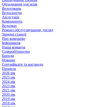
Обладнання для залів
Велотовари
Велосипеди
Аксесуари
Компоненти
Велоэкіп
Ремонт.обслуговування, догляд
Зарядні станції
Про компанію
Інформація
Наша команда
Співробітництво
Бренди
Новини
Сертифікати та нагороди
Проекти
2026 рік
2025 рік
2024 рік
2023 рік
2021 рік
2020 рік
2019 рік
2018 рік