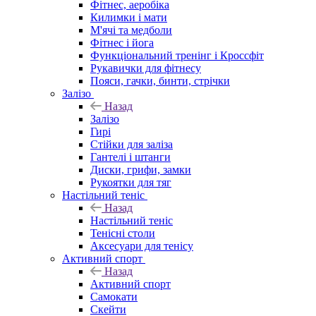
Фітнес, аеробіка
Килимки і мати
М'ячі та медболи
Фітнес і йога
Функціональний тренінг і Кроссфіт
Рукавички для фітнесу
Пояси, гачки, бинти, стрічки
Залізо
Назад
Залізо
Гирі
Стійки для заліза
Гантелі і штанги
Диски, грифи, замки
Рукоятки для тяг
Настільний теніс
Назад
Настільний теніс
Тенісні столи
Аксесуари для тенісу
Активний спорт
Назад
Активний спорт
Самокати
Скейти