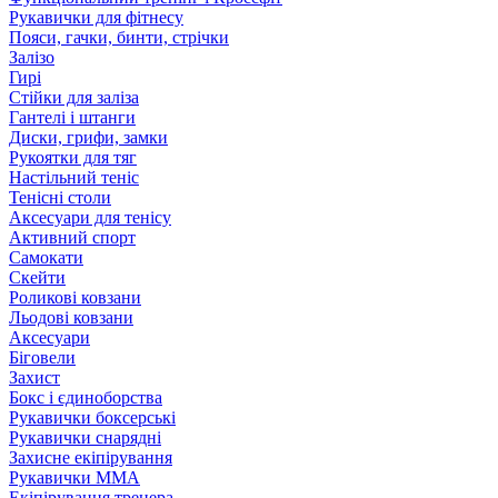
Рукавички для фітнесу
Пояси, гачки, бинти, стрічки
Залізо
Гирі
Стійки для заліза
Гантелі і штанги
Диски, грифи, замки
Рукоятки для тяг
Настільний теніс
Тенісні столи
Аксесуари для тенісу
Активний спорт
Самокати
Скейти
Роликові ковзани
Льодові ковзани
Аксесуари
Біговели
Захист
Бокс і єдиноборства
Рукавички боксерські
Рукавички снарядні
Захисне екіпірування
Рукавички ММА
Екіпірування тренера