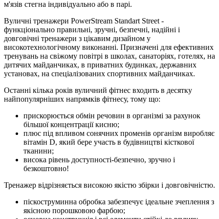
м'язів стегна індивідуально або в парі.
Вуличні тренажери PowerStream Standart Street
-
функціонально правильні, зручні, безпечні, надійні і
довговічні тренажери з цікавим дизайном у
високотехнологічному виконанні. Призначені для ефективних
тренувань на свіжому повітрі в школах, санаторіях, готелях, на
дитячих майданчиках, в приватних будинках, державних
установах, на спеціалізованих спортивних майданчиках.
Останні кілька років вуличний фітнес входить в десятку
найпопулярніших напрямків фітнесу, тому що:
прискорюється обмін речовин в організмі за рахунок
більшої концентрації кисню;
плюс під впливом сонячних променів організм виробляє
вітамін D, який бере участь в будівництві кісткової
тканини;
висока рівень доступності-безпечно, зручно і
безкоштовно!
Тренажер відрізняється високою якістю збірки і довговічністю.
піскоструминна обробка забезпечує ідеальне зчеплення з
якісною порошковою фарбою;