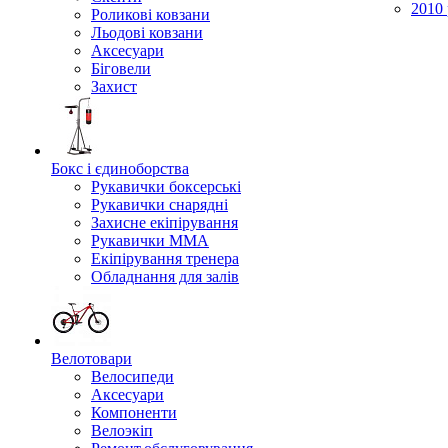
2010 
Роликові ковзани
Льодові ковзани
Аксесуари
Біговели
Захист
Бокс і єдиноборства
Рукавички боксерські
Рукавички снарядні
Захисне екіпірування
Рукавички ММА
Екіпірування тренера
Обладнання для залів
Велотовари
Велосипеди
Аксесуари
Компоненти
Велоэкіп