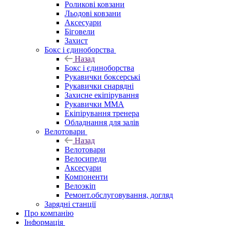
Роликові ковзани
Льодові ковзани
Аксесуари
Біговели
Захист
Бокс і єдиноборства
Назад
Бокс і єдиноборства
Рукавички боксерські
Рукавички снарядні
Захисне екіпірування
Рукавички ММА
Екіпірування тренера
Обладнання для залів
Велотовари
Назад
Велотовари
Велосипеди
Аксесуари
Компоненти
Велоэкіп
Ремонт.обслуговування, догляд
Зарядні станції
Про компанію
Інформація