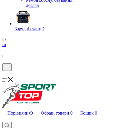
Ремонт.обслуговування,
догляд
Зарядні станції
ua
ru
ua
Порівняння
0
Обрані товари
0
Кошик
0