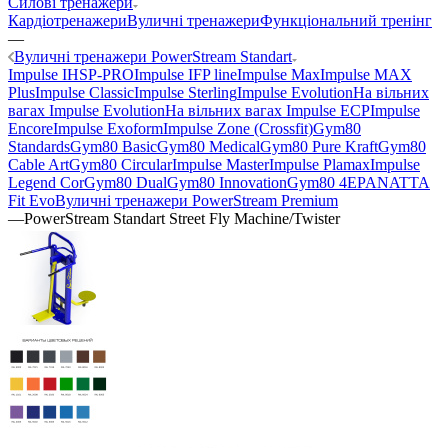
Силові тренажери
Кардіотренажери
Вуличні тренажери
Функціональний тренінг
—
Вуличні тренажери PowerStream Standart
Impulse IHSP-PRO
Impulse IFP line
Impulse Max
Impulse MAX
Plus
Impulse Classic
Impulse Sterling
Impulse Evolution
На вільних
вагах Impulse Evolution
На вільних вагах Impulse ECP
Impulse
Encore
Impulse Exoform
Impulse Zone (Crossfit)
Gym80
Standards
Gym80 Basic
Gym80 Medical
Gym80 Pure Kraft
Gym80
Cable Art
Gym80 Circular
Impulse Master
Impulse Plamax
Impulse
Legend Cor
Gym80 Dual
Gym80 Innovation
Gym80 4E
PANATTA
Fit Evo
Вуличні тренажери PowerStream Premium
—
PowerStream Standart Street Fly Machine/Twister