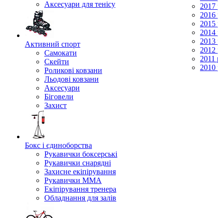
Аксесуари для тенісу
2017 
2016 
2015 
2014 
2013 
Активний спорт
2012 
Самокати
2011 
Скейти
2010 
Роликові ковзани
Льодові ковзани
Аксесуари
Біговели
Захист
Бокс і єдиноборства
Рукавички боксерські
Рукавички снарядні
Захисне екіпірування
Рукавички ММА
Екіпірування тренера
Обладнання для залів