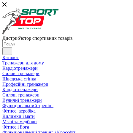
Дистриб'ютор спортивних товарів
Каталог
Тренажери для дому
Кардіотренажери
Силові тренажери
Шведська стінка
Професійні тренажери
Кардіотренажери
Силові тренажери
Вуличні тренажери
Функціональний тренінг
Фітнес, аеробіка
Килимки і мати
М'ячі та медболи
Фітнес і йога
Функціональний тренінг і Кроссфіт