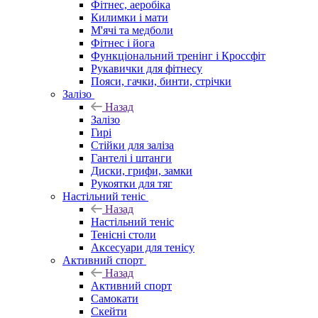
Фітнес, аеробіка
Килимки і мати
М'ячі та медболи
Фітнес і йога
Функціональний тренінг і Кроссфіт
Рукавички для фітнесу
Пояси, гачки, бинти, стрічки
Залізо
Назад
Залізо
Гирі
Стійки для заліза
Гантелі і штанги
Диски, грифи, замки
Рукоятки для тяг
Настільний теніс
Назад
Настільний теніс
Тенісні столи
Аксесуари для тенісу
Активний спорт
Назад
Активний спорт
Самокати
Скейти