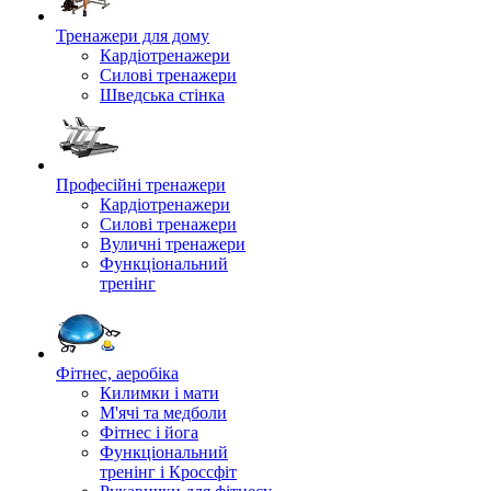
Тренажери для дому
Кардіотренажери
Силові тренажери
Шведська стінка
Професійні тренажери
Кардіотренажери
Силові тренажери
Вуличні тренажери
Функціональний
тренінг
Фітнес, аеробіка
Килимки і мати
М'ячі та медболи
Фітнес і йога
Функціональний
тренінг і Кроссфіт