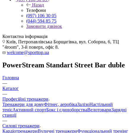
Назад
Телефони
(097) 106 30 05
(044) 594 85 75
Замовити дзвінок
Контактна інформація
Київ, Петропавлівська Борщагівка, вул. Соборна, 6, ТЦ
"4room", 3-й поверх, офіс 8.
welcome@sporttop.ua
PowerStream Standart Street Bar duble
Головна
—
Каталог
—
Професійні тренажери
Тренажери для дому
Фітнес, аеробіка
Залізо
Настільний
теніс
Активний спорт
Бокс і єдиноборства
Велотовари
Зарядні
станції
—
Силові тренажери
Кардіотренажери
Вуличні тренажери
Функціональний тренінг