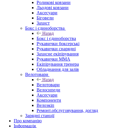
Роликові ковзани
Льодові ковзани
Аксесуари
Біговели
Захист
Бокс і єдиноборства
Назад
Бокс і єдиноборства
Рукавички боксерські
Рукавички снарядні
Захисне екіпірування
Рукавички ММА
Екіпірування тренера
Обладнання для залів
Велотовари
Назад
Велотовари
Велосипеди
Аксесуари
Компоненти
Велоэкіп
Ремонт.обслуговування, догляд
Зарядні станції
Про компанію
Інформація