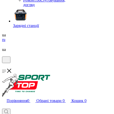
Ремонт.обслуговування,
догляд
Зарядні станції
ua
ru
ua
Порівняння
0
Обрані товари
0
Кошик
0