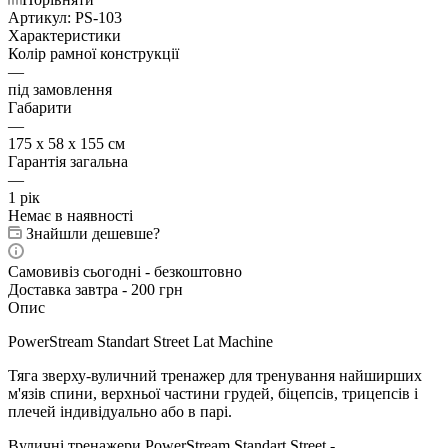
Артикул:
PS-103
Характеристики
Колір рамної конструкції
—
під замовлення
Габарити
—
175 х 58 х 155 см
Гарантія загальна
—
1 рік
Немає в наявності
Знайшли дешевше?
Самовивіз сьогодні - безкоштовно
Доставка завтра - 200 грн
Опис
PowerStream Standart Street Lat Machine
Тяга зверху-вуличний тренажер
для
тренування
найширших
м'язів спини, верхньої частини грудей, біцепсів, трицепсів і
плечей індивідуально або в парі.
Вуличні тренажери PowerStream Standart Street
-