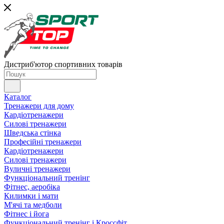
Дистриб'ютор спортивних товарів
Каталог
Тренажери для дому
Кардіотренажери
Силові тренажери
Шведська стінка
Професійні тренажери
Кардіотренажери
Силові тренажери
Вуличні тренажери
Функціональний тренінг
Фітнес, аеробіка
Килимки і мати
М'ячі та медболи
Фітнес і йога
Функціональний тренінг і Кроссфіт