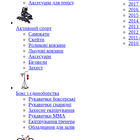
Аксесуари для тенісу
2017 
2016 
2015 
2014 
2013 
Активний спорт
2012 
Самокати
2011 
Скейти
2010 
Роликові ковзани
Льодові ковзани
Аксесуари
Біговели
Захист
Бокс і єдиноборства
Рукавички боксерські
Рукавички снарядні
Захисне екіпірування
Рукавички ММА
Екіпірування тренера
Обладнання для залів