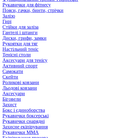
Рукавички для фітнесу
Пояси, гачки, бинти, стрічки
Залізо
Гирі
Стійки для заліза
Гантелі і штанги
Диски, грифи, замки
Рукоятки для тяг
Настільний теніс
Тенісні столи
Аксесуари для тенісу
Активний спорт
Самокати
Скейти
Роликові ковзани
Льодові ковзани
Аксесуари
Біговели
Захист
Бокс і єдиноборства
Рукавички боксерські
Рукавички снарядні
Захисне екіпірування
Рукавички ММА
Екіпірування тренера