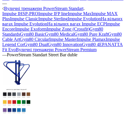
—
Вуличні тренажери PowerStream Standart
Impulse IHSP-PRO
Impulse IFP line
Impulse Max
Impulse MAX
Plus
Impulse Classic
Impulse Sterling
Impulse Evolution
На вільних
вагах Impulse Evolution
На вільних вагах Impulse ECP
Impulse
Encore
Impulse Exoform
Impulse Zone (Crossfit)
Gym80
Standards
Gym80 Basic
Gym80 Medical
Gym80 Pure Kraft
Gym80
Cable Art
Gym80 Circular
Impulse Master
Impulse Plamax
Impulse
Legend Cor
Gym80 Dual
Gym80 Innovation
Gym80 4E
PANATTA
Fit Evo
Вуличні тренажери PowerStream Premium
—
PowerStream Standart Street Bar duble