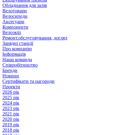
Обладнання для залів
Велотовари
Велосипеди
Аксесуари
Компоненти
Велоэкіп
Ремонт.обслуговування, догляд
Зарядні станції
Про компанію
Інформація
Наша команда
Співробітництво
Бренди
Новини
Сертифікати та нагороди
Проекти
2026 рік
2025 рік
2024 рік
2023 рік
2021 рік
2020 рік
2019 рік
2018 рік