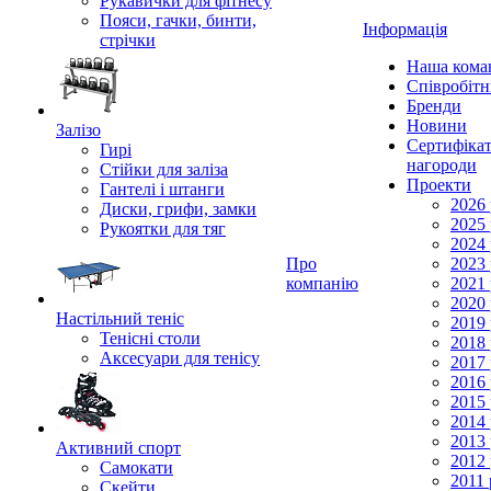
Рукавички для фітнесу
Пояси, гачки, бинти,
Інформація
стрічки
Наша кома
Співробіт
Бренди
Новини
Залізо
Сертифікат
Гирі
нагороди
Стійки для заліза
Проекти
Гантелі і штанги
2026 
Диски, грифи, замки
2025 
Рукоятки для тяг
2024 
Про
2023 
компанію
2021 
2020 
Настільний теніс
2019 
Тенісні столи
2018 
Аксесуари для тенісу
2017 
2016 
2015 
2014 
2013 
Активний спорт
2012 
Самокати
2011 
Скейти