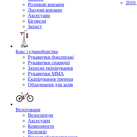
2010 
Роликові ковзани
Льодові ковзани
Аксесуари
Біговели
Захист
Бокс і єдиноборства
Рукавички боксерські
Рукавички снарядні
Захисне екіпірування
Рукавички ММА
Екіпірування тренера
Обладнання для залів
Велотовари
Велосипеди
Аксесуари
Компоненти
Велоэкіп