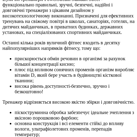
функціонально правильні, зручні, безпечні, надійні і
довговічні тренажери з цікавим дизайном у
високотехнологічному виконанні. Призначені для ефективних
тренувань на свіжому повітрі в школах, санаторіях, готелях, на
дитячих майданчиках, в приватних будинках, державних
установах, на спеціалізованих спортивних майданчиках.
Останні кілька років вуличний фітнес входить в десятку
найпопулярніших напрямків фітнесу, тому що:
прискорюється обмін речовин в організмі за рахунок
більшої концентрації кисню;
плюс під впливом сонячних променів організм виробляє
вітамін D, який бере участь в будівництві кісткової
тканини;
висока рівень доступності-безпечно, зручно і
безкоштовно!
Тренажер відрізняється високою якістю збірки і довговічністю.
піскоструминна обробка забезпечує ідеальне зчеплення з
якісною порошковою фарбою;
основна конструкція і всі елементи стійкі до впливу
вологи, ультрафіолетових променів, перепадів
температур;