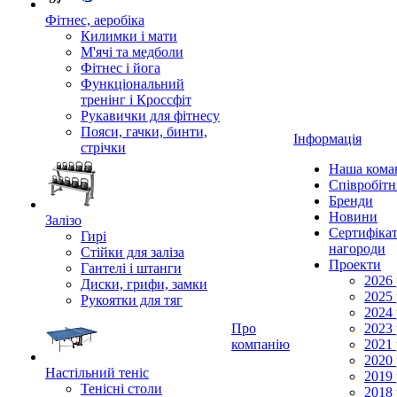
Фітнес, аеробіка
Килимки і мати
М'ячі та медболи
Фітнес і йога
Функціональний
тренінг і Кроссфіт
Рукавички для фітнесу
Пояси, гачки, бинти,
Інформація
стрічки
Наша кома
Співробіт
Бренди
Новини
Залізо
Сертифікат
Гирі
нагороди
Стійки для заліза
Проекти
Гантелі і штанги
2026 
Диски, грифи, замки
2025 
Рукоятки для тяг
2024 
Про
2023 
компанію
2021 
2020 
Настільний теніс
2019 
Тенісні столи
2018 