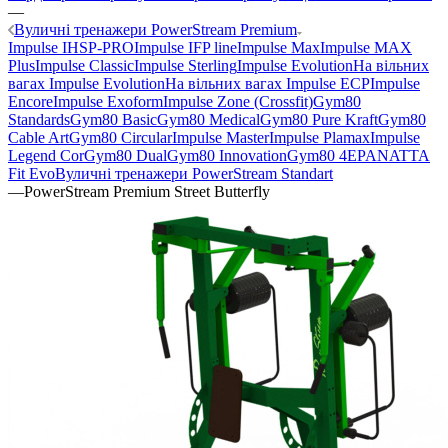
—
Вуличні тренажери PowerStream Premium
Impulse IHSP-PRO
Impulse IFP line
Impulse Max
Impulse MAX
Plus
Impulse Classic
Impulse Sterling
Impulse Evolution
На вільних
вагах Impulse Evolution
На вільних вагах Impulse ECP
Impulse
Encore
Impulse Exoform
Impulse Zone (Crossfit)
Gym80
Standards
Gym80 Basic
Gym80 Medical
Gym80 Pure Kraft
Gym80
Cable Art
Gym80 Circular
Impulse Master
Impulse Plamax
Impulse
Legend Cor
Gym80 Dual
Gym80 Innovation
Gym80 4E
PANATTA
Fit Evo
Вуличні тренажери PowerStream Standart
—
PowerStream Premium Street Butterfly