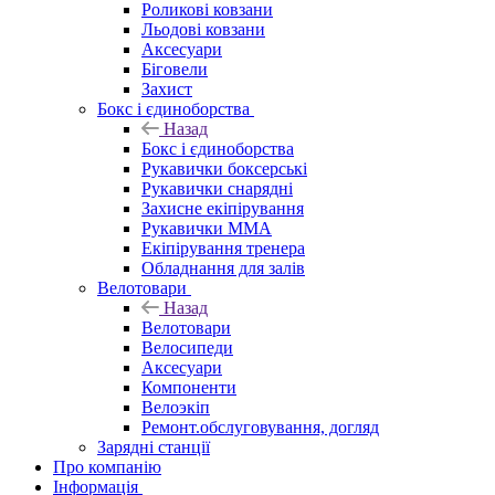
Роликові ковзани
Льодові ковзани
Аксесуари
Біговели
Захист
Бокс і єдиноборства
Назад
Бокс і єдиноборства
Рукавички боксерські
Рукавички снарядні
Захисне екіпірування
Рукавички ММА
Екіпірування тренера
Обладнання для залів
Велотовари
Назад
Велотовари
Велосипеди
Аксесуари
Компоненти
Велоэкіп
Ремонт.обслуговування, догляд
Зарядні станції
Про компанію
Інформація