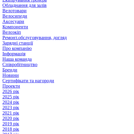
Обладнання для залів
Велотовари
Велосипеди
Аксесуари
Компоненти
Велоэкіп
Ремонт.обслуговування, догляд
Зарядні станції
Про компанію
Інформація
Наша команда
Співробітництво
Бренди
Новини
Сертифікати та нагороди
Проекти
2026 рік
2025 рік
2024 рік
2023 рік
2021 рік
2020 рік
2019 рік
2018 рік