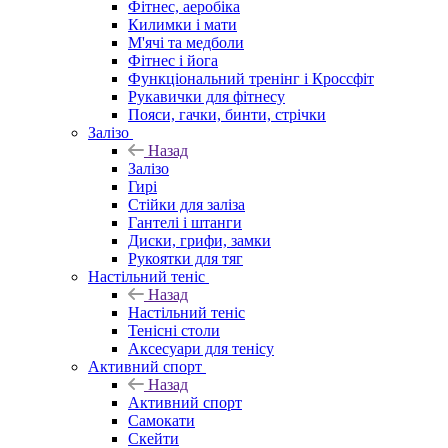
Фітнес, аеробіка
Килимки і мати
М'ячі та медболи
Фітнес і йога
Функціональний тренінг і Кроссфіт
Рукавички для фітнесу
Пояси, гачки, бинти, стрічки
Залізо
Назад
Залізо
Гирі
Стійки для заліза
Гантелі і штанги
Диски, грифи, замки
Рукоятки для тяг
Настільний теніс
Назад
Настільний теніс
Тенісні столи
Аксесуари для тенісу
Активний спорт
Назад
Активний спорт
Самокати
Скейти