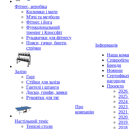
Фітнес, аеробіка
Килимки і мати
М'ячі та медболи
Фітнес і йога
Функціональний
тренінг і Кроссфіт
Рукавички для фітнесу
Пояси, гачки, бинти,
Інформація
стрічки
Наша кома
Співробіт
Бренди
Новини
Залізо
Сертифікат
Гирі
нагороди
Стійки для заліза
Проекти
Гантелі і штанги
2026 
Диски, грифи, замки
2025 
Рукоятки для тяг
2024 
Про
2023 
компанію
2021 
2020 
Настільний теніс
2019 
Тенісні столи
2018 