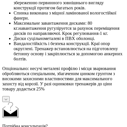
збереженню первинного зовнішнього вигляду
конструкції протягом багатьох років.
Спинка виконана з міцної ламінованої вологостійкої
фанери.
Максимальне завантаження дисками: 80
кг.навантаження ругуліруется за рахунок переміщення
дисків по направляючої. Крок регулювання-1 кг.
Диски суцільнометалеві в ПВХ оболонці.
Вандалостійкість і безпека конструкції. Краї опор
округлені. Тренажер встановлюється на підготовлену
бетонну основу і закріплюється за допомогою анкерних
болтів.
Опціонально: несучі металеві профілю і місця зварювання
обробляються спеціальним, збагаченим цинком грунтом з
високими захисними властивостями для максимального
захисту від корозії. У разі оцинковки тренажерів до ціни
товару додається 25%
Потрібна консультація?