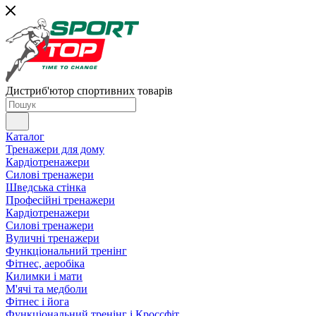
Дистриб'ютор спортивних товарів
Каталог
Тренажери для дому
Кардіотренажери
Силові тренажери
Шведська стінка
Професійні тренажери
Кардіотренажери
Силові тренажери
Вуличні тренажери
Функціональний тренінг
Фітнес, аеробіка
Килимки і мати
М'ячі та медболи
Фітнес і йога
Функціональний тренінг і Кроссфіт