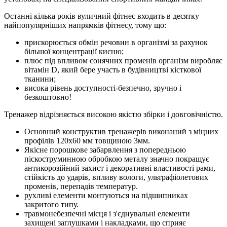
Останні кілька років вуличний фітнес входить в десятку
найпопулярніших напрямків фітнесу, тому що:
прискорюється обмін речовин в організмі за рахунок
більшої концентрації кисню;
плюс під впливом сонячних променів організм виробляє
вітамін D, який бере участь в будівництві кісткової
тканини;
висока рівень доступності-безпечно, зручно і
безкоштовно!
Тренажер відрізняється високою якістю збірки і довговічністю.
Основний конструктив тренажерів виконаний з міцних
профілів 120х60 мм товщиною 3мм.
Якісне порошкове забарвлення з попередньою
піскоструминною обробкою металу значно покращує
антикорозійний захист і декоративні властивості рами,
стійкість до ударів, впливу вологи, ультрафіолетових
променів, перепадів температур.
рухливі елементи монтуються на підшипниках
закритого типу.
травмонебезпечні місця і з'єднувальні елементи
захищені заглушками і накладками, що сприяє