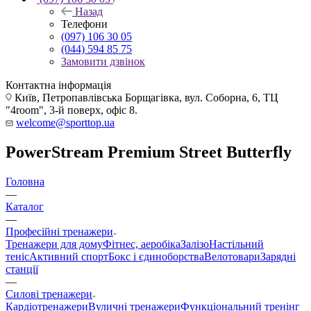
Назад
Телефони
(097) 106 30 05
(044) 594 85 75
Замовити дзвінок
Контактна інформація
Київ, Петропавлівська Борщагівка, вул. Соборна, 6, ТЦ
"4room", 3-й поверх, офіс 8.
welcome@sporttop.ua
PowerStream Premium Street Butterfly
Головна
—
Каталог
—
Професійні тренажери
Тренажери для дому
Фітнес, аеробіка
Залізо
Настільний
теніс
Активний спорт
Бокс і єдиноборства
Велотовари
Зарядні
станції
—
Силові тренажери
Кардіотренажери
Вуличні тренажери
Функціональний тренінг