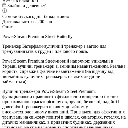
Немає в наявності
Знайшли дешевше?
Самовивіз сьогодні - безкоштовно
Доставка завтра - 200 грн
Опис
PowerStream Premium Street Butterfly
Тренажер Батерфляй-вуличний тренажер з вагою для
тренування м'язів грудей і плечового пояса.
PowerStream Premium Street-новий напрямок: унікальні в
Україні вуличні тренажери зі змінним навантаженням. Реальна
користь, справжнє фізичне навантаження (на відміну від
звичайних вуличних тренажерів, на яких люди не
займаються).
Вуличні тренажери PowerStream Street Premium:
функціонально правильні з фізіологічно вивіреною і точно
прорахованою траєкторією рухів, зручні, безпечні, надійні і
довговічні тренажери з цікавим дизайном у
високотехнологічному виконанні. Призначені для ефективних
тренувань на свіжому повітрі в школах, санаторіях, готелях, на
дитячих майданчиках, в приватних будинках, державних
установах, на спеціалізованих спортивних майданчиках.