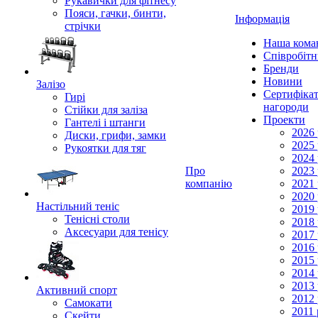
Рукавички для фітнесу
Пояси, гачки, бинти,
Інформація
стрічки
Наша кома
Співробіт
Бренди
Новини
Залізо
Сертифікат
Гирі
нагороди
Стійки для заліза
Проекти
Гантелі і штанги
2026 
Диски, грифи, замки
2025 
Рукоятки для тяг
2024 
Про
2023 
компанію
2021 
2020 
Настільний теніс
2019 
Тенісні столи
2018 
Аксесуари для тенісу
2017 
2016 
2015 
2014 
2013 
Активний спорт
2012 
Самокати
2011 
Скейти