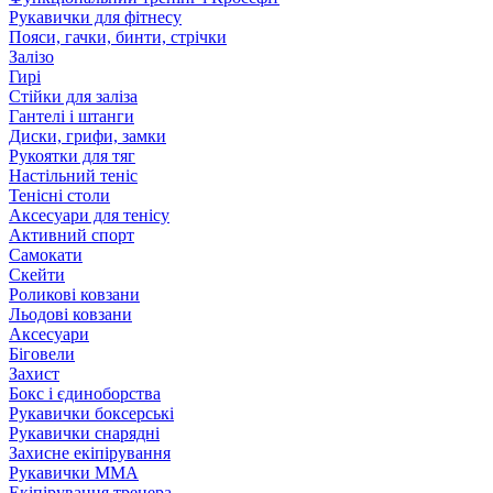
Рукавички для фітнесу
Пояси, гачки, бинти, стрічки
Залізо
Гирі
Стійки для заліза
Гантелі і штанги
Диски, грифи, замки
Рукоятки для тяг
Настільний теніс
Тенісні столи
Аксесуари для тенісу
Активний спорт
Самокати
Скейти
Роликові ковзани
Льодові ковзани
Аксесуари
Біговели
Захист
Бокс і єдиноборства
Рукавички боксерські
Рукавички снарядні
Захисне екіпірування
Рукавички ММА
Екіпірування тренера