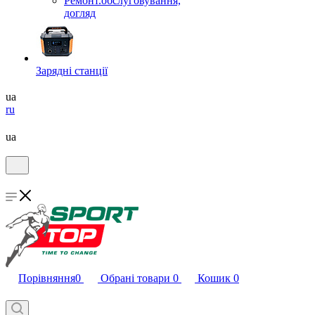
Ремонт.обслуговування,
догляд
Зарядні станції
ua
ru
ua
Порівняння
0
Обрані товари
0
Кошик
0