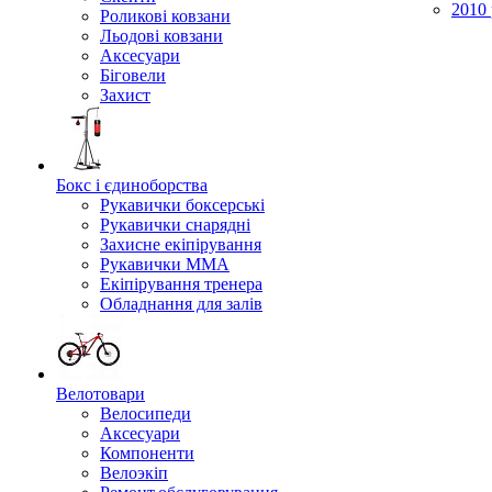
2010 
Роликові ковзани
Льодові ковзани
Аксесуари
Біговели
Захист
Бокс і єдиноборства
Рукавички боксерські
Рукавички снарядні
Захисне екіпірування
Рукавички ММА
Екіпірування тренера
Обладнання для залів
Велотовари
Велосипеди
Аксесуари
Компоненти
Велоэкіп