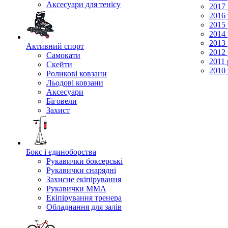
Аксесуари для тенісу
2017 
2016 
2015 
2014 
2013 
Активний спорт
2012 
Самокати
2011 
Скейти
2010 
Роликові ковзани
Льодові ковзани
Аксесуари
Біговели
Захист
Бокс і єдиноборства
Рукавички боксерські
Рукавички снарядні
Захисне екіпірування
Рукавички ММА
Екіпірування тренера
Обладнання для залів