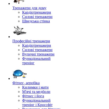
Тренажери для дому
Кардіотренажери
Силові тренажери
Шведська стінка
Професійні тренажери
Кардіотренажери
Силові тренажери
Вуличні тренажери
Функціональний
тренінг
Фітнес, аеробіка
Килимки і мати
М'ячі та медболи
Фітнес і йога
Функціональний
тренінг і Кроссфіт