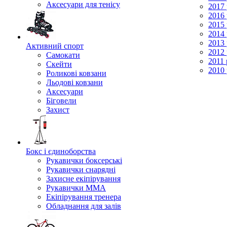
Аксесуари для тенісу
2017 
2016 
2015 
2014 
2013 
Активний спорт
2012 
Самокати
2011 
Скейти
2010 
Роликові ковзани
Льодові ковзани
Аксесуари
Біговели
Захист
Бокс і єдиноборства
Рукавички боксерські
Рукавички снарядні
Захисне екіпірування
Рукавички ММА
Екіпірування тренера
Обладнання для залів