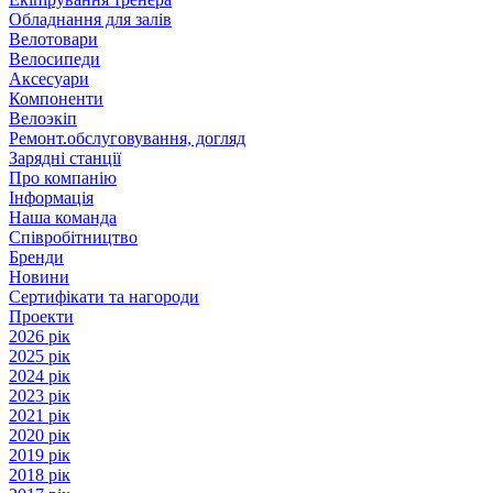
Обладнання для залів
Велотовари
Велосипеди
Аксесуари
Компоненти
Велоэкіп
Ремонт.обслуговування, догляд
Зарядні станції
Про компанію
Інформація
Наша команда
Співробітництво
Бренди
Новини
Сертифікати та нагороди
Проекти
2026 рік
2025 рік
2024 рік
2023 рік
2021 рік
2020 рік
2019 рік
2018 рік