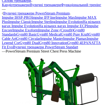
Силові тренажери
Кардіотренажери
Вуличні тренажери
Функціональний тренінг
—
Вуличні тренажери PowerStream Premium
Impulse IHSP-PRO
Impulse IFP line
Impulse Max
Impulse MAX
Plus
Impulse Classic
Impulse Sterling
Impulse Evolution
На вільних
вагах Impulse Evolution
На вільних вагах Impulse ECP
Impulse
Encore
Impulse Exoform
Impulse Zone (Crossfit)
Gym80
Standards
Gym80 Basic
Gym80 Medical
Gym80 Pure Kraft
Gym80
Cable Art
Gym80 Circular
Impulse Master
Impulse Plamax
Impulse
Legend Cor
Gym80 Dual
Gym80 Innovation
Gym80 4E
PANATTA
Fit Evo
Вуличні тренажери PowerStream Standart
—
PowerStream Premium Street Chest Press Machine