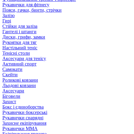
Рукавички для фітнесу
Пояси, гачки, бинти, стрічки
Залізо
Гирі
Стійки для заліза
Гантелі і штанги
Диски, грифи, замки
Рукоятки для тяг
Настільний теніс
Тенісні столи
Аксесуари для тенісу
Активний спорт
Самокати
Скейти
Роликові ковзани
Льодові ковзани
Аксесуари
Біговели
Захист
Бокс і єдиноборства
Рукавички боксерські
Рукавички снарядні
Захисне екіпірування
Рукавички ММА
Екіпірування тренера