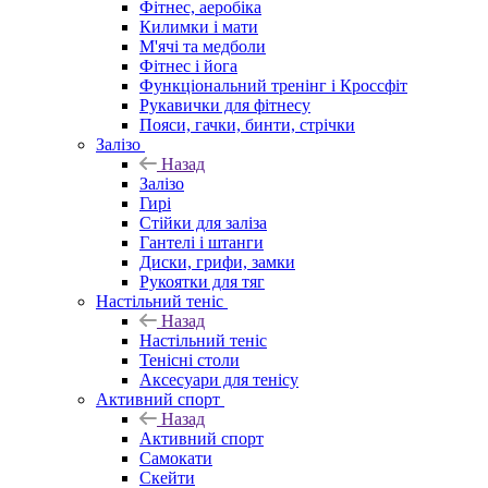
Фітнес, аеробіка
Килимки і мати
М'ячі та медболи
Фітнес і йога
Функціональний тренінг і Кроссфіт
Рукавички для фітнесу
Пояси, гачки, бинти, стрічки
Залізо
Назад
Залізо
Гирі
Стійки для заліза
Гантелі і штанги
Диски, грифи, замки
Рукоятки для тяг
Настільний теніс
Назад
Настільний теніс
Тенісні столи
Аксесуари для тенісу
Активний спорт
Назад
Активний спорт
Самокати
Скейти