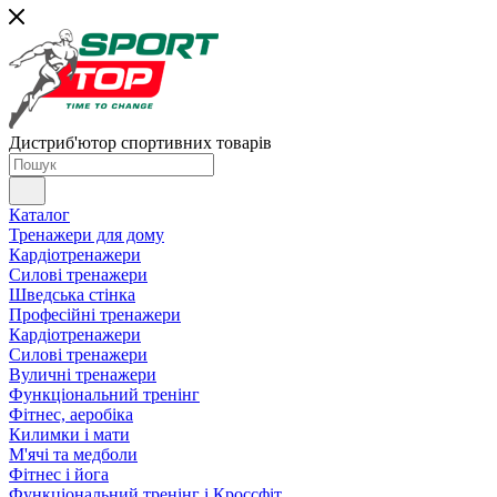
Дистриб'ютор спортивних товарів
Каталог
Тренажери для дому
Кардіотренажери
Силові тренажери
Шведська стінка
Професійні тренажери
Кардіотренажери
Силові тренажери
Вуличні тренажери
Функціональний тренінг
Фітнес, аеробіка
Килимки і мати
М'ячі та медболи
Фітнес і йога
Функціональний тренінг і Кроссфіт