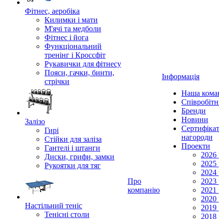
Фітнес, аеробіка
Килимки і мати
М'ячі та медболи
Фітнес і йога
Функціональний
тренінг і Кроссфіт
Рукавички для фітнесу
Пояси, гачки, бинти,
Інформація
стрічки
Наша кома
Співробіт
Бренди
Новини
Залізо
Сертифікат
Гирі
нагороди
Стійки для заліза
Проекти
Гантелі і штанги
2026 
Диски, грифи, замки
2025 
Рукоятки для тяг
2024 
Про
2023 
компанію
2021 
2020 
Настільний теніс
2019 
Тенісні столи
2018 