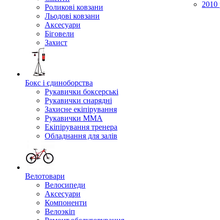
2010 
Роликові ковзани
Льодові ковзани
Аксесуари
Біговели
Захист
Бокс і єдиноборства
Рукавички боксерські
Рукавички снарядні
Захисне екіпірування
Рукавички ММА
Екіпірування тренера
Обладнання для залів
Велотовари
Велосипеди
Аксесуари
Компоненти
Велоэкіп