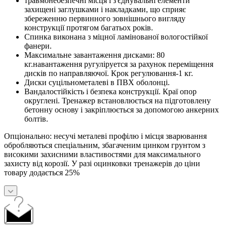
травмонебезпечні місця і з'єднувальні елементи
захищені заглушками і накладками, що сприяє
збереженню первинного зовнішнього вигляду
конструкції протягом багатьох років.
Спинка виконана з міцної ламінованої вологостійкої
фанери.
Максимальне завантаження дисками: 80
кг.навантаження ругуліруется за рахунок переміщення
дисків по направляючої. Крок регулювання-1 кг.
Диски суцільнометалеві в ПВХ оболонці.
Вандалостійкість і безпека конструкції. Краї опор
округлені. Тренажер встановлюється на підготовлену
бетонну основу і закріплюється за допомогою анкерних
болтів.
Опціонально: несучі металеві профілю і місця зварювання
обробляються спеціальним, збагаченим цинком грунтом з
високими захисними властивостями для максимального
захисту від корозії. У разі оцинковки тренажерів до ціни
товару додається 25%