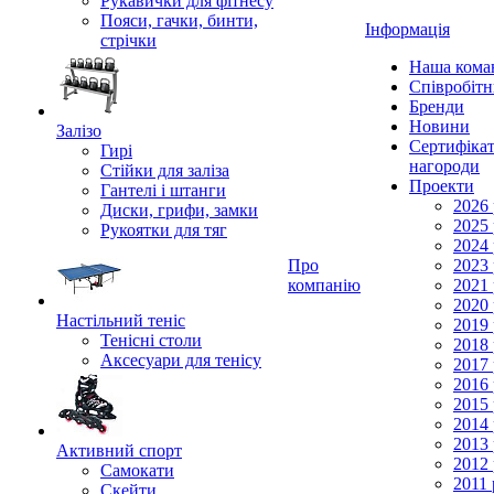
Рукавички для фітнесу
Пояси, гачки, бинти,
Інформація
стрічки
Наша кома
Співробіт
Бренди
Новини
Залізо
Сертифікат
Гирі
нагороди
Стійки для заліза
Проекти
Гантелі і штанги
2026 
Диски, грифи, замки
2025 
Рукоятки для тяг
2024 
Про
2023 
компанію
2021 
2020 
Настільний теніс
2019 
Тенісні столи
2018 
Аксесуари для тенісу
2017 
2016 
2015 
2014 
2013 
Активний спорт
2012 
Самокати
2011 
Скейти