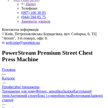
Назад
Телефони
(097) 106 30 05
(044) 594 85 75
Замовити дзвінок
Контактна інформація
Київ, Петропавлівська Борщагівка, вул. Соборна, 6, ТЦ
"4room", 3-й поверх, офіс 8.
welcome@sporttop.ua
PowerStream Premium Street Chest
Press Machine
Головна
—
Каталог
—
Професійні тренажери
Тренажери для дому
Фітнес, аеробіка
Залізо
Настільний
теніс
Активний спорт
Бокс і єдиноборства
Велотовари
Зарядні
станції
—