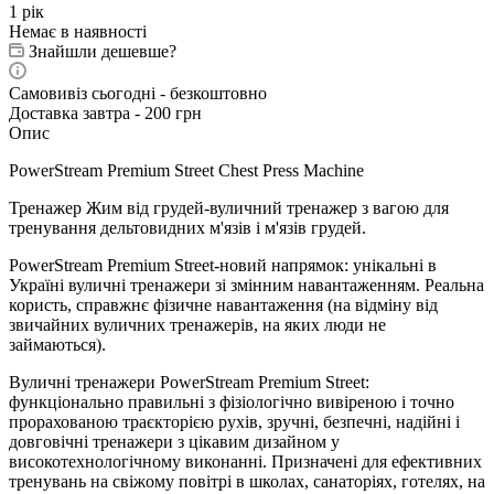
1 рік
Немає в наявності
Знайшли дешевше?
Самовивіз сьогодні - безкоштовно
Доставка завтра - 200 грн
Опис
PowerStream Premium Street Chest Press Machine
Тренажер Жим від грудей-вуличний тренажер з вагою для
тренування дельтовидних м'язів і м'язів грудей.
PowerStream Premium Street-новий напрямок: унікальні в
Україні вуличні тренажери зі змінним навантаженням. Реальна
користь, справжнє фізичне навантаження (на відміну від
звичайних вуличних тренажерів, на яких люди не
займаються).
Вуличні тренажери PowerStream Premium Street:
функціонально правильні з фізіологічно вивіреною і точно
прорахованою траєкторією рухів, зручні, безпечні, надійні і
довговічні тренажери з цікавим дизайном у
високотехнологічному виконанні. Призначені для ефективних
тренувань на свіжому повітрі в школах, санаторіях, готелях, на