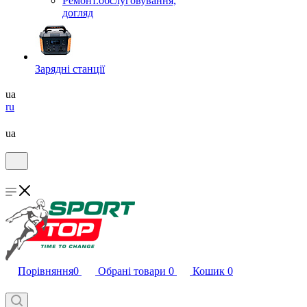
Ремонт.обслуговування,
догляд
Зарядні станції
ua
ru
ua
Порівняння
0
Обрані товари
0
Кошик
0