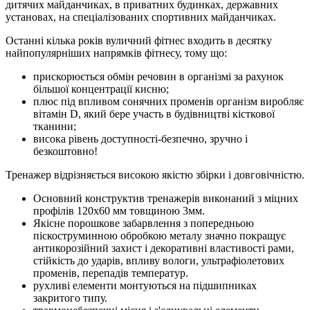
дитячих майданчиках, в приватних будинках, державних
установах, на спеціалізованих спортивних майданчиках.
Останні кілька років вуличний фітнес входить в десятку
найпопулярніших напрямків фітнесу, тому що:
прискорюється обмін речовин в організмі за рахунок
більшої концентрації кисню;
плюс під впливом сонячних променів організм виробляє
вітамін D, який бере участь в будівництві кісткової
тканини;
висока рівень доступності-безпечно, зручно і
безкоштовно!
Тренажер відрізняється високою якістю збірки і довговічністю.
Основний конструктив тренажерів виконаний з міцних
профілів 120х60 мм товщиною 3мм.
Якісне порошкове забарвлення з попередньою
піскоструминною обробкою металу значно покращує
антикорозійний захист і декоративні властивості рами,
стійкість до ударів, впливу вологи, ультрафіолетових
променів, перепадів температур.
рухливі елементи монтуються на підшипниках
закритого типу.