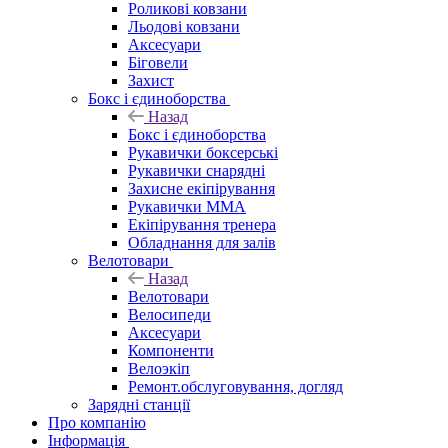
Роликові ковзани
Льодові ковзани
Аксесуари
Біговели
Захист
Бокс і єдиноборства
Назад
Бокс і єдиноборства
Рукавички боксерські
Рукавички снарядні
Захисне екіпірування
Рукавички ММА
Екіпірування тренера
Обладнання для залів
Велотовари
Назад
Велотовари
Велосипеди
Аксесуари
Компоненти
Велоэкіп
Ремонт.обслуговування, догляд
Зарядні станції
Про компанію
Інформація