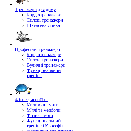
Тренажери для дому
Кардіотренажери
Силові тренажери
Шведська стінка
Професійні тренажери
Кардіотренажери
Силові тренажери
Вуличні тренажери
Функціональний
тренінг
Фітнес, аеробіка
Килимки і мати
М'ячі та медболи
Фітнес і йога
Функціональний
тренінг і Кроссфіт