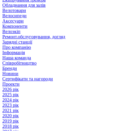
Обладнання для залів
Велотовари
Велосипеди
Аксесуари
Компоненти
Велоэкіп
Ремонт.обслуговування, догляд
Зарядні станції
Про компанію
Інформація
Наша команда
Співробітництво
Бренди
Новини
Сертифікати та нагороди
Проекти
2026 рік
2025 рік
2024 рік
2023 рік
2021 рік
2020 рік
2019 рік
2018 рік