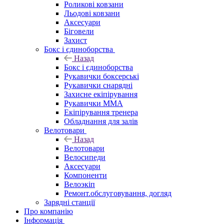
Роликові ковзани
Льодові ковзани
Аксесуари
Біговели
Захист
Бокс і єдиноборства
Назад
Бокс і єдиноборства
Рукавички боксерські
Рукавички снарядні
Захисне екіпірування
Рукавички ММА
Екіпірування тренера
Обладнання для залів
Велотовари
Назад
Велотовари
Велосипеди
Аксесуари
Компоненти
Велоэкіп
Ремонт.обслуговування, догляд
Зарядні станції
Про компанію
Інформація