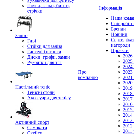
Рукавички для фітнесу
Пояси, гачки, бинти,
Інформація
стрічки
Наша кома
Співробіт
Бренди
Новини
Залізо
Сертифікат
Гирі
нагороди
Стійки для заліза
Проекти
Гантелі і штанги
2026 
Диски, грифи, замки
2025 
Рукоятки для тяг
2024 
Про
2023 
компанію
2021 
2020 
Настільний теніс
2019 
Тенісні столи
2018 
Аксесуари для тенісу
2017 
2016 
2015 
2014 
2013 
Активний спорт
2012 
Самокати
2011 
Скейти