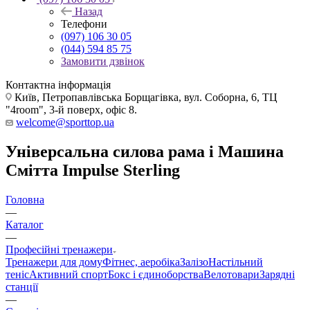
Назад
Телефони
(097) 106 30 05
(044) 594 85 75
Замовити дзвінок
Контактна інформація
Київ, Петропавлівська Борщагівка, вул. Соборна, 6, ТЦ
"4room", 3-й поверх, офіс 8.
welcome@sporttop.ua
Універсальна силова рама і Машина
Смітта Impulse Sterling
Головна
—
Каталог
—
Професійні тренажери
Тренажери для дому
Фітнес, аеробіка
Залізо
Настільний
теніс
Активний спорт
Бокс і єдиноборства
Велотовари
Зарядні
станції
—