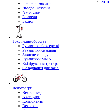
2010 
Роликові ковзани
Льодові ковзани
Аксесуари
Біговели
Захист
Бокс і єдиноборства
Рукавички боксерські
Рукавички снарядні
Захисне екіпірування
Рукавички ММА
Екіпірування тренера
Обладнання для залів
Велотовари
Велосипеди
Аксесуари
Компоненти
Велоэкіп