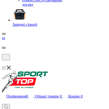
Ремонт.обслуговування,
догляд
Зарядні станції
ua
ru
ua
Порівняння
0
Обрані товари
0
Кошик
0