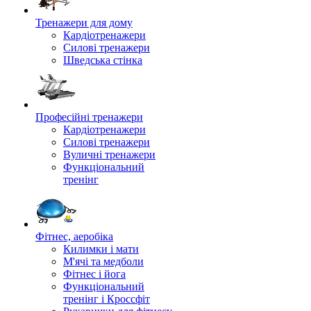
Тренажери для дому
Кардіотренажери
Силові тренажери
Шведська стінка
Професійні тренажери
Кардіотренажери
Силові тренажери
Вуличні тренажери
Функціональний
тренінг
Фітнес, аеробіка
Килимки і мати
М'ячі та медболи
Фітнес і йога
Функціональний
тренінг і Кроссфіт