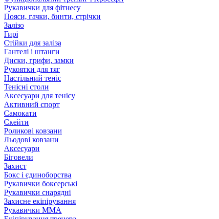
Рукавички для фітнесу
Пояси, гачки, бинти, стрічки
Залізо
Гирі
Стійки для заліза
Гантелі і штанги
Диски, грифи, замки
Рукоятки для тяг
Настільний теніс
Тенісні столи
Аксесуари для тенісу
Активний спорт
Самокати
Скейти
Роликові ковзани
Льодові ковзани
Аксесуари
Біговели
Захист
Бокс і єдиноборства
Рукавички боксерські
Рукавички снарядні
Захисне екіпірування
Рукавички ММА
Екіпірування тренера