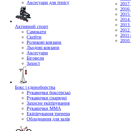
Аксесуари для тенісу
2017 
2016 
2015 
2014 
2013 
Активний спорт
2012 
Самокати
2011 
Скейти
2010 
Роликові ковзани
Льодові ковзани
Аксесуари
Біговели
Захист
Бокс і єдиноборства
Рукавички боксерські
Рукавички снарядні
Захисне екіпірування
Рукавички ММА
Екіпірування тренера
Обладнання для залів