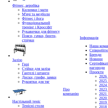
Фітнес, аеробіка
Килимки і мати
М'ячі та медболи
Фітнес і йога
Функціональний
тренінг і Кроссфіт
Рукавички для фітнесу
Пояси, гачки, бинти,
Інформація
стрічки
Наша кома
Співробіт
Бренди
Новини
Залізо
Сертифікат
Гирі
нагороди
Стійки для заліза
Проекти
Гантелі і штанги
2026 
Диски, грифи, замки
2025 
Рукоятки для тяг
2024 
Про
2023 
компанію
2021 
2020 
Настільний теніс
2019 
Тенісні столи
2018 