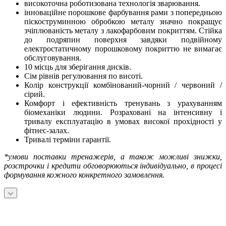
високоточна роботизована технологія зварювання.
інноваційне порошкове фарбування рами з попередньою
піскоструминною обробкою металу значно покращує
зчіплюваність металу з лакофарбовим покриттям. Стійка
до подряпин поверхня завдяки подвійному
електростатичному порошковому покриттю не вимагає
обслуговування.
10 місць для зберігання дисків.
Сім рівнів регулювання по висоті.
Колір конструкції комбінований-чорний / червоний /
сірий.
Комфорт і ефективність тренувань з урахуванням
біомеханіки людини. Розраховані на інтенсивну і
тривалу експлуатацію в умовах високої прохідності у
фітнес-залах.
Тривалі терміни гарантії.
*умови поставки тренажерів, а також можливі знижки,
розстрочки і кредити обговорюються індивідуально, в процесі
формування кожного конкретного замовлення.