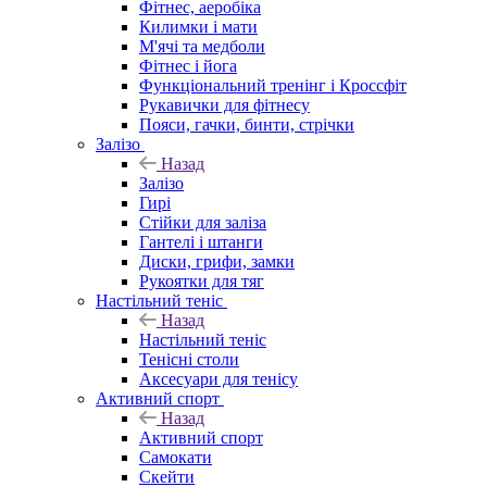
Фітнес, аеробіка
Килимки і мати
М'ячі та медболи
Фітнес і йога
Функціональний тренінг і Кроссфіт
Рукавички для фітнесу
Пояси, гачки, бинти, стрічки
Залізо
Назад
Залізо
Гирі
Стійки для заліза
Гантелі і штанги
Диски, грифи, замки
Рукоятки для тяг
Настільний теніс
Назад
Настільний теніс
Тенісні столи
Аксесуари для тенісу
Активний спорт
Назад
Активний спорт
Самокати
Скейти