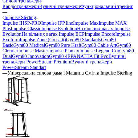
Силові тренажери
Кардіотренажери
Вуличні тренажери
Функціональний тренінг
—
Impulse Sterling
Impulse IHSP-PRO
Impulse IFP line
Impulse Max
Impulse MAX
Plus
Impulse Classic
Impulse Evolution
На вільних вагах Impulse
Evolution
На вільних вагах Impulse ECP
Impulse Encore
Impulse
Exoform
Impulse Zone (Crossfit)
Gym80 Standards
Gym80
Basic
Gym80 Medical
Gym80 Pure Kraft
Gym80 Cable Art
Gym80
Circular
Impulse Master
Impulse Plamax
Impulse Legend Cor
Gym80
Dual
Gym80 Innovation
Gym80 4E
PANATTA Fit Evo
Вуличні
тренажери PowerStream Premium
Вуличні тренажери
PowerStream Standart
—
Універсальна силова рама і Машина Смітта Impulse Sterling