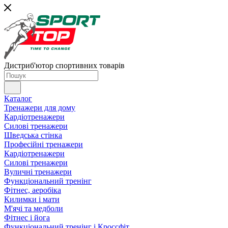
Дистриб'ютор спортивних товарів
Каталог
Тренажери для дому
Кардіотренажери
Силові тренажери
Шведська стінка
Професійні тренажери
Кардіотренажери
Силові тренажери
Вуличні тренажери
Функціональний тренінг
Фітнес, аеробіка
Килимки і мати
М'ячі та медболи
Фітнес і йога
Функціональний тренінг і Кроссфіт