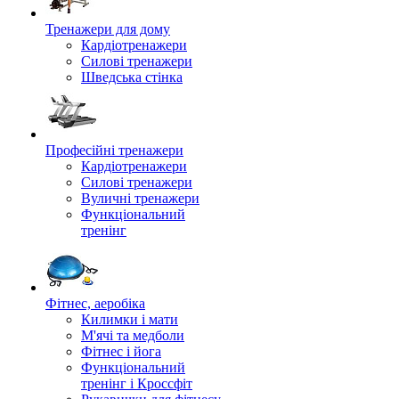
Тренажери для дому
Кардіотренажери
Силові тренажери
Шведська стінка
Професійні тренажери
Кардіотренажери
Силові тренажери
Вуличні тренажери
Функціональний
тренінг
Фітнес, аеробіка
Килимки і мати
М'ячі та медболи
Фітнес і йога
Функціональний
тренінг і Кроссфіт