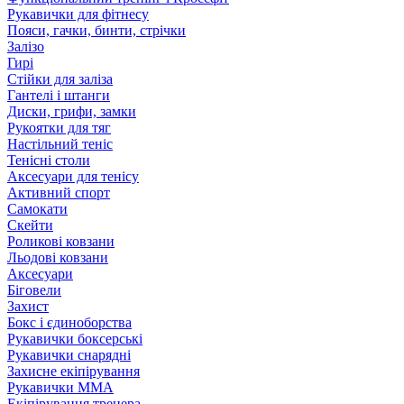
Рукавички для фітнесу
Пояси, гачки, бинти, стрічки
Залізо
Гирі
Стійки для заліза
Гантелі і штанги
Диски, грифи, замки
Рукоятки для тяг
Настільний теніс
Тенісні столи
Аксесуари для тенісу
Активний спорт
Самокати
Скейти
Роликові ковзани
Льодові ковзани
Аксесуари
Біговели
Захист
Бокс і єдиноборства
Рукавички боксерські
Рукавички снарядні
Захисне екіпірування
Рукавички ММА
Екіпірування тренера