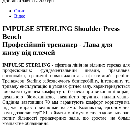
Доставка завтра - 200 грн
Опис
Відео
IMPULSE STERLING Shoulder Press
Bench
Професійний тренажер - Лава для
жиму від плечей
IMPULSE STERLING
- ефектна лінія на вільних терезах для
професіоналів: фундаментальний дизайн, правильна
ергономіка, граничні навантаження - ефективний тренінг.
Тренажери Sterling забезпечують безперебійну, інтенсивну та
тривалу експлуатацію в умовах фітнес-залу, характеризуються
високим ступенем комфорту та безпеки при виконанні вправ,
ідеальною біомеханікою, наявністю зручних налаштувань.
Сидіння завтовшки 70 мм гарантують комфорт користувача
під час вправ з великими вагами. Компактна, ергономічна
рама дозволяє серії SL займати мінімум місця, задовольняючи
попит більшості тренажерних залів, що зростає, на більш
компактне обладнання.