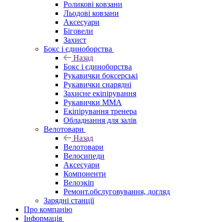
Роликові ковзани
Льодові ковзани
Аксесуари
Біговели
Захист
Бокс і єдиноборства
Назад
Бокс і єдиноборства
Рукавички боксерські
Рукавички снарядні
Захисне екіпірування
Рукавички ММА
Екіпірування тренера
Обладнання для залів
Велотовари
Назад
Велотовари
Велосипеди
Аксесуари
Компоненти
Велоэкіп
Ремонт.обслуговування, догляд
Зарядні станції
Про компанію
Інформація