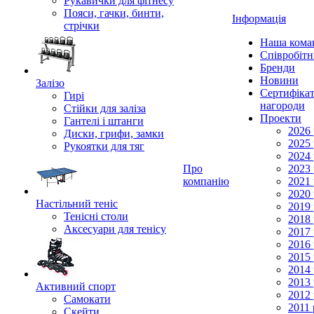
Рукавички для фітнесу
Пояси, гачки, бинти,
Інформація
стрічки
Наша кома
Співробіт
Бренди
Новини
Залізо
Сертифікат
Гирі
нагороди
Стійки для заліза
Проекти
Гантелі і штанги
2026 
Диски, грифи, замки
2025 
Рукоятки для тяг
2024 
Про
2023 
компанію
2021 
2020 
Настільний теніс
2019 
Тенісні столи
2018 
Аксесуари для тенісу
2017 
2016 
2015 
2014 
2013 
Активний спорт
2012 
Самокати
2011 
Скейти