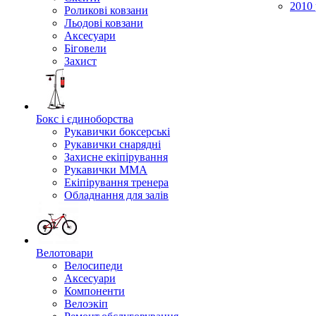
2010 
Роликові ковзани
Льодові ковзани
Аксесуари
Біговели
Захист
Бокс і єдиноборства
Рукавички боксерські
Рукавички снарядні
Захисне екіпірування
Рукавички ММА
Екіпірування тренера
Обладнання для залів
Велотовари
Велосипеди
Аксесуари
Компоненти
Велоэкіп