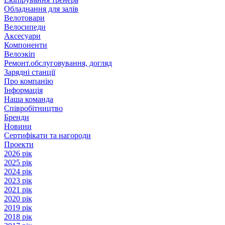
Обладнання для залів
Велотовари
Велосипеди
Аксесуари
Компоненти
Велоэкіп
Ремонт.обслуговування, догляд
Зарядні станції
Про компанію
Інформація
Наша команда
Співробітництво
Бренди
Новини
Сертифікати та нагороди
Проекти
2026 рік
2025 рік
2024 рік
2023 рік
2021 рік
2020 рік
2019 рік
2018 рік