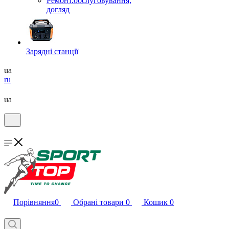
Ремонт.обслуговування,
догляд
Зарядні станції
ua
ru
ua
Порівняння
0
Обрані товари
0
Кошик
0