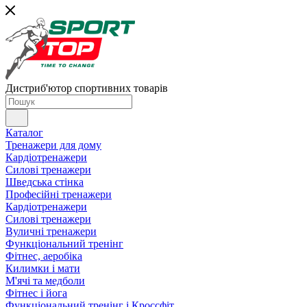
Дистриб'ютор спортивних товарів
Каталог
Тренажери для дому
Кардіотренажери
Силові тренажери
Шведська стінка
Професійні тренажери
Кардіотренажери
Силові тренажери
Вуличні тренажери
Функціональний тренінг
Фітнес, аеробіка
Килимки і мати
М'ячі та медболи
Фітнес і йога
Функціональний тренінг і Кроссфіт