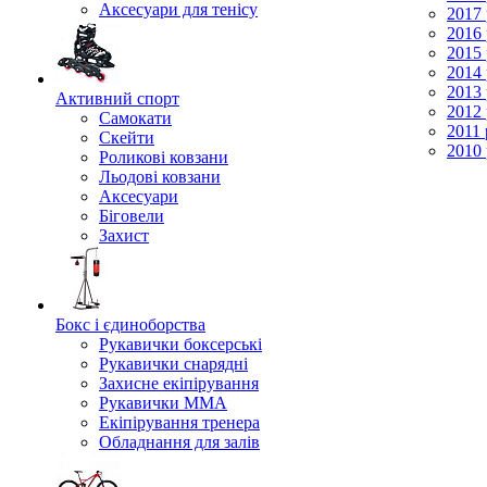
Аксесуари для тенісу
2017 
2016 
2015 
2014 
2013 
Активний спорт
2012 
Самокати
2011 
Скейти
2010 
Роликові ковзани
Льодові ковзани
Аксесуари
Біговели
Захист
Бокс і єдиноборства
Рукавички боксерські
Рукавички снарядні
Захисне екіпірування
Рукавички ММА
Екіпірування тренера
Обладнання для залів