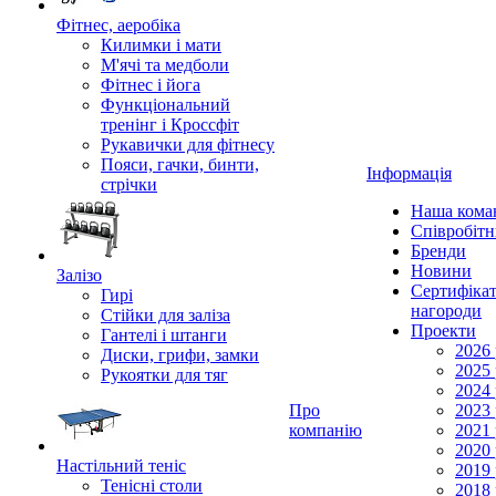
Фітнес, аеробіка
Килимки і мати
М'ячі та медболи
Фітнес і йога
Функціональний
тренінг і Кроссфіт
Рукавички для фітнесу
Пояси, гачки, бинти,
Інформація
стрічки
Наша кома
Співробіт
Бренди
Новини
Залізо
Сертифікат
Гирі
нагороди
Стійки для заліза
Проекти
Гантелі і штанги
2026 
Диски, грифи, замки
2025 
Рукоятки для тяг
2024 
Про
2023 
компанію
2021 
2020 
Настільний теніс
2019 
Тенісні столи
2018 