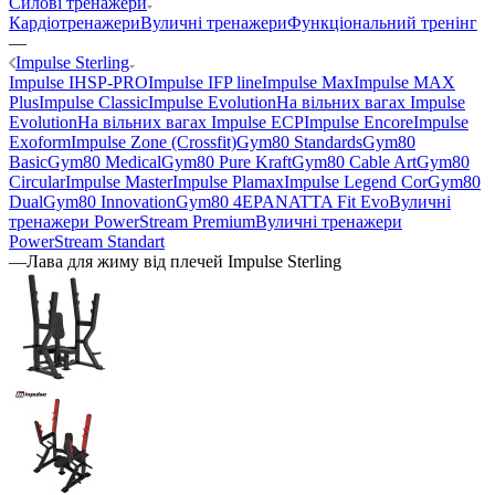
Силові тренажери
Кардіотренажери
Вуличні тренажери
Функціональний тренінг
—
Impulse Sterling
Impulse IHSP-PRO
Impulse IFP line
Impulse Max
Impulse MAX
Plus
Impulse Classic
Impulse Evolution
На вільних вагах Impulse
Evolution
На вільних вагах Impulse ECP
Impulse Encore
Impulse
Exoform
Impulse Zone (Crossfit)
Gym80 Standards
Gym80
Basic
Gym80 Medical
Gym80 Pure Kraft
Gym80 Cable Art
Gym80
Circular
Impulse Master
Impulse Plamax
Impulse Legend Cor
Gym80
Dual
Gym80 Innovation
Gym80 4E
PANATTA Fit Evo
Вуличні
тренажери PowerStream Premium
Вуличні тренажери
PowerStream Standart
—
Лава для жиму від плечей Impulse Sterling