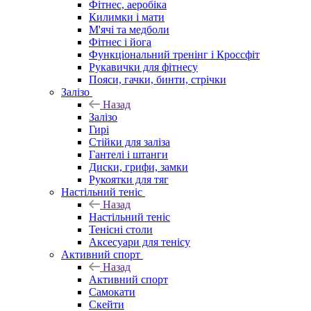
Фітнес, аеробіка
Килимки і мати
М'ячі та медболи
Фітнес і йога
Функціональний тренінг і Кроссфіт
Рукавички для фітнесу
Пояси, гачки, бинти, стрічки
Залізо
Назад
Залізо
Гирі
Стійки для заліза
Гантелі і штанги
Диски, грифи, замки
Рукоятки для тяг
Настільний теніс
Назад
Настільний теніс
Тенісні столи
Аксесуари для тенісу
Активний спорт
Назад
Активний спорт
Самокати
Скейти