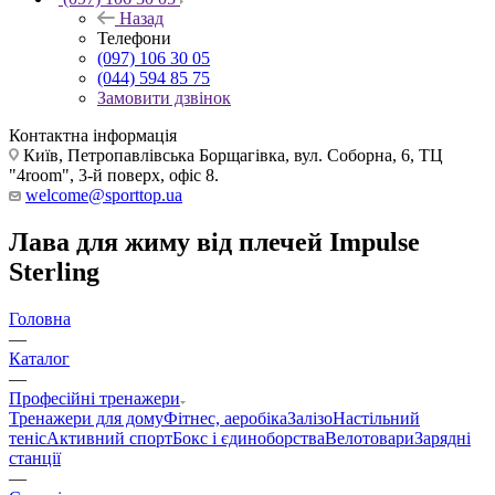
Назад
Телефони
(097) 106 30 05
(044) 594 85 75
Замовити дзвінок
Контактна інформація
Київ, Петропавлівська Борщагівка, вул. Соборна, 6, ТЦ
"4room", 3-й поверх, офіс 8.
welcome@sporttop.ua
Лава для жиму від плечей Impulse
Sterling
Головна
—
Каталог
—
Професійні тренажери
Тренажери для дому
Фітнес, аеробіка
Залізо
Настільний
теніс
Активний спорт
Бокс і єдиноборства
Велотовари
Зарядні
станції
—