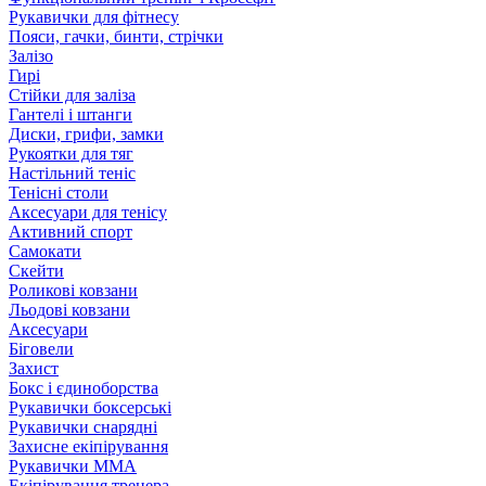
Рукавички для фітнесу
Пояси, гачки, бинти, стрічки
Залізо
Гирі
Стійки для заліза
Гантелі і штанги
Диски, грифи, замки
Рукоятки для тяг
Настільний теніс
Тенісні столи
Аксесуари для тенісу
Активний спорт
Самокати
Скейти
Роликові ковзани
Льодові ковзани
Аксесуари
Біговели
Захист
Бокс і єдиноборства
Рукавички боксерські
Рукавички снарядні
Захисне екіпірування
Рукавички ММА
Екіпірування тренера