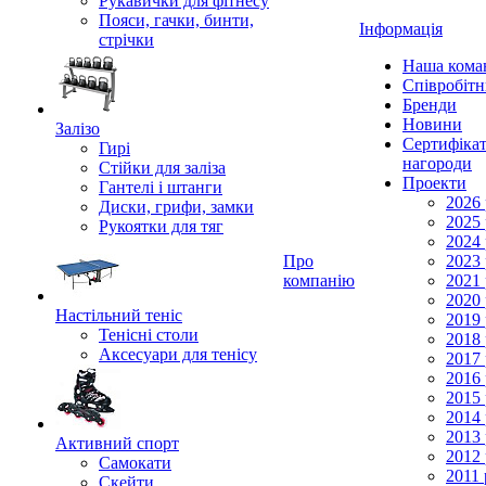
Рукавички для фітнесу
Пояси, гачки, бинти,
Інформація
стрічки
Наша кома
Співробіт
Бренди
Новини
Залізо
Сертифікат
Гирі
нагороди
Стійки для заліза
Проекти
Гантелі і штанги
2026 
Диски, грифи, замки
2025 
Рукоятки для тяг
2024 
Про
2023 
компанію
2021 
2020 
Настільний теніс
2019 
Тенісні столи
2018 
Аксесуари для тенісу
2017 
2016 
2015 
2014 
2013 
Активний спорт
2012 
Самокати
2011 
Скейти