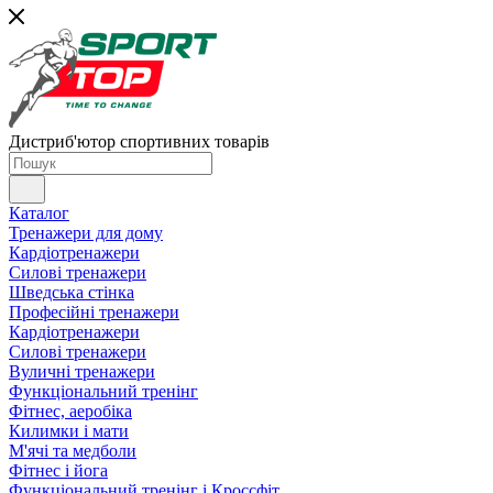
Дистриб'ютор спортивних товарів
Каталог
Тренажери для дому
Кардіотренажери
Силові тренажери
Шведська стінка
Професійні тренажери
Кардіотренажери
Силові тренажери
Вуличні тренажери
Функціональний тренінг
Фітнес, аеробіка
Килимки і мати
М'ячі та медболи
Фітнес і йога
Функціональний тренінг і Кроссфіт