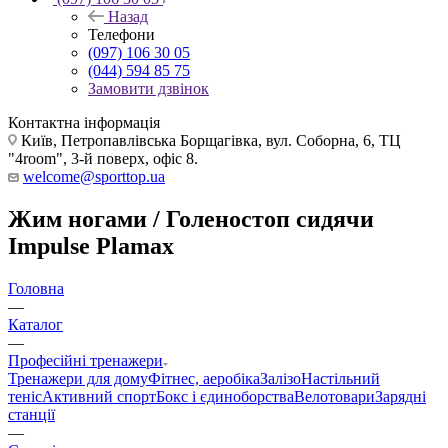
Назад
Телефони
(097) 106 30 05
(044) 594 85 75
Замовити дзвінок
Контактна інформація
Київ, Петропавлівська Борщагівка, вул. Соборна, 6, ТЦ
"4room", 3-й поверх, офіс 8.
welcome@sporttop.ua
Жим ногами / Голеностоп сидячи
Impulse Plamax
Головна
—
Каталог
—
Професійні тренажери
Тренажери для дому
Фітнес, аеробіка
Залізо
Настільний
теніс
Активний спорт
Бокс і єдиноборства
Велотовари
Зарядні
станції
—