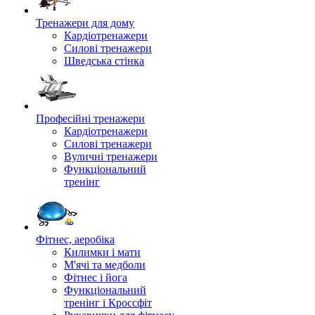
Тренажери для дому
Кардіотренажери
Силові тренажери
Шведська стінка
Професійні тренажери
Кардіотренажери
Силові тренажери
Вуличні тренажери
Функціональний
тренінг
Фітнес, аеробіка
Килимки і мати
М'ячі та медболи
Фітнес і йога
Функціональний
тренінг і Кроссфіт