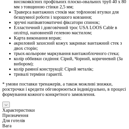
високоякісних профільних плоско-овальних труб 40 х 80
мм з товщиною стінки 2,5 мм;
Траверса вантажних стеків має тефлонові втулки для
безшумної роботи і хорошого ковзання;
зручні напівавтоматичні фіксатори спинок;
Елластичний і довговічний трос USA LOOS Cable в
оплітці, наповненій гелевою мастилом
;
Карта виконання вправ;
акриловий захисний кожух закриває вантажний стек з
двох сторін;
трьох-кольорове маркування вантажоблочного стека;
колір оббивки сидіння: Сірий, Чорний, коричневий (За
вибором);
колір рамної конструкції: Сірий металік;
тривалі терміни гарантії.
*
умови поставки тренажерів, а також можливі знижки,
розстрочки і кредити обговорюються індивідуально, в процесі
формування кожного конкретного замовлення.
Характеристики
Призначення
Для готелів
Вага