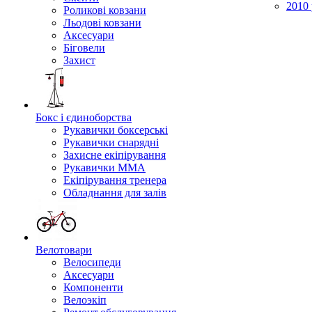
2010 
Роликові ковзани
Льодові ковзани
Аксесуари
Біговели
Захист
Бокс і єдиноборства
Рукавички боксерські
Рукавички снарядні
Захисне екіпірування
Рукавички ММА
Екіпірування тренера
Обладнання для залів
Велотовари
Велосипеди
Аксесуари
Компоненти
Велоэкіп