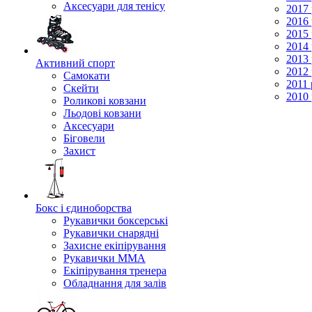
Аксесуари для тенісу
2017 
2016 
2015 
2014 
2013 
Активний спорт
2012 
Самокати
2011 
Скейти
2010 
Роликові ковзани
Льодові ковзани
Аксесуари
Біговели
Захист
Бокс і єдиноборства
Рукавички боксерські
Рукавички снарядні
Захисне екіпірування
Рукавички ММА
Екіпірування тренера
Обладнання для залів