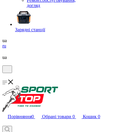
Ремонт.обслуговування,
догляд
Зарядні станції
ua
ru
ua
Порівняння
0
Обрані товари
0
Кошик
0