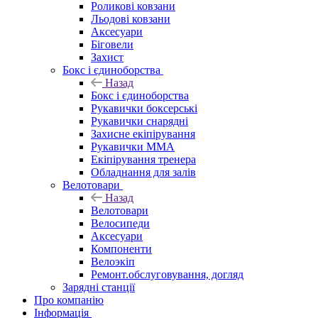
Роликові ковзани
Льодові ковзани
Аксесуари
Біговели
Захист
Бокс і єдиноборства
Назад
Бокс і єдиноборства
Рукавички боксерські
Рукавички снарядні
Захисне екіпірування
Рукавички ММА
Екіпірування тренера
Обладнання для залів
Велотовари
Назад
Велотовари
Велосипеди
Аксесуари
Компоненти
Велоэкіп
Ремонт.обслуговування, догляд
Зарядні станції
Про компанію
Інформація