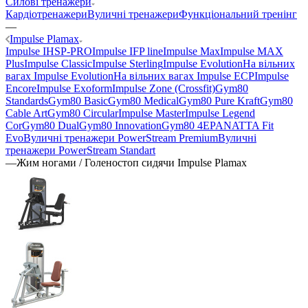
Силові тренажери
Кардіотренажери
Вуличні тренажери
Функціональний тренінг
—
Impulse Plamax
Impulse IHSP-PRO
Impulse IFP line
Impulse Max
Impulse MAX
Plus
Impulse Classic
Impulse Sterling
Impulse Evolution
На вільних
вагах Impulse Evolution
На вільних вагах Impulse ECP
Impulse
Encore
Impulse Exoform
Impulse Zone (Crossfit)
Gym80
Standards
Gym80 Basic
Gym80 Medical
Gym80 Pure Kraft
Gym80
Cable Art
Gym80 Circular
Impulse Master
Impulse Legend
Cor
Gym80 Dual
Gym80 Innovation
Gym80 4E
PANATTA Fit
Evo
Вуличні тренажери PowerStream Premium
Вуличні
тренажери PowerStream Standart
—
Жим ногами / Голеностоп сидячи Impulse Plamax