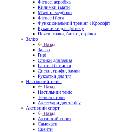
Фітнес, аеробіка
Килимки і мати
М'ячі та медболи
Фітнес і йога
Функціональний тренінг і Кроссфіт
Рукавички для фітнесу
Пояси, гачки, бинти, стрічки
Залізо
Назад
Залізо
Гирі
Стійки для заліза
Гантелі і штанги
Диски, грифи, замки
Рукоятки для тяг
Настільний теніс
Назад
Настільний теніс
Тенісні столи
Аксесуари для тенісу
Активний спорт
Назад
Активний спорт
Самокати
Скейти