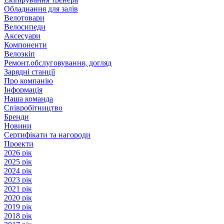
Обладнання для залів
Велотовари
Велосипеди
Аксесуари
Компоненти
Велоэкіп
Ремонт.обслуговування, догляд
Зарядні станції
Про компанію
Інформація
Наша команда
Співробітництво
Бренди
Новини
Сертифікати та нагороди
Проекти
2026 рік
2025 рік
2024 рік
2023 рік
2021 рік
2020 рік
2019 рік
2018 рік