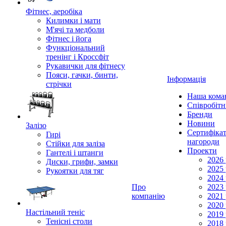
Фітнес, аеробіка
Килимки і мати
М'ячі та медболи
Фітнес і йога
Функціональний
тренінг і Кроссфіт
Рукавички для фітнесу
Пояси, гачки, бинти,
Інформація
стрічки
Наша кома
Співробіт
Бренди
Новини
Залізо
Сертифікат
Гирі
нагороди
Стійки для заліза
Проекти
Гантелі і штанги
2026 
Диски, грифи, замки
2025 
Рукоятки для тяг
2024 
Про
2023 
компанію
2021 
2020 
Настільний теніс
2019 
Тенісні столи
2018 