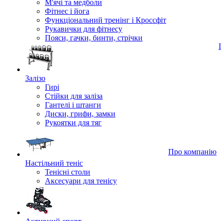
М'ячі та медболи
Фітнес і йога
Функціональний тренінг і Кроссфіт
Рукавички для фітнесу
Пояси, гачки, бинти, стрічки
Залізо
Гирі
Стійки для заліза
Гантелі і штанги
Диски, грифи, замки
Рукоятки для тяг
Про компанію
Настільний теніс
Тенісні столи
Аксесуари для тенісу