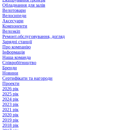
Обладнання для залів
Велотовари
Велосипеди
Аксесуари
Компоненти
Велоэкіп
Ремонт.обслуговування, догляд
Зарядні станції
Про компанію
Інформація
Наша команда
Співробітництво
Бренди
Новини
Сертифікати та нагороди
Проекти
2026 рік
2025 рік
2024 рік
2023 рік
2021 рік
2020 рік
2019 рік
2018 рік