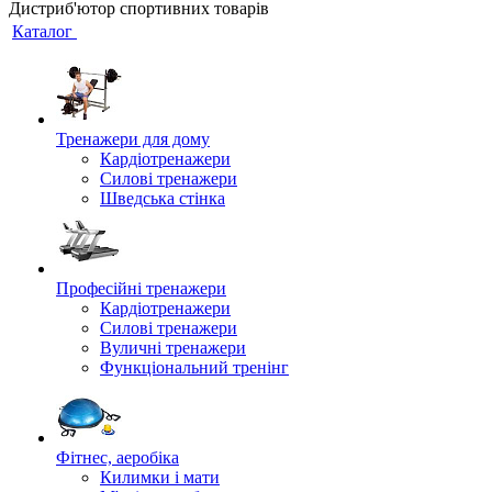
Дистриб'ютор спортивних товарів
Каталог
Тренажери для дому
Кардіотренажери
Силові тренажери
Шведська стінка
Професійні тренажери
Кардіотренажери
Силові тренажери
Вуличні тренажери
Функціональний тренінг
Фітнес, аеробіка
Килимки і мати