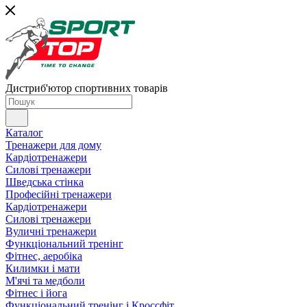
Дистриб'ютор спортивних товарів
Каталог
Тренажери для дому
Кардіотренажери
Силові тренажери
Шведська стінка
Професійні тренажери
Кардіотренажери
Силові тренажери
Вуличні тренажери
Функціональний тренінг
Фітнес, аеробіка
Килимки і мати
М'ячі та медболи
Фітнес і йога
Функціональний тренінг і Кроссфіт