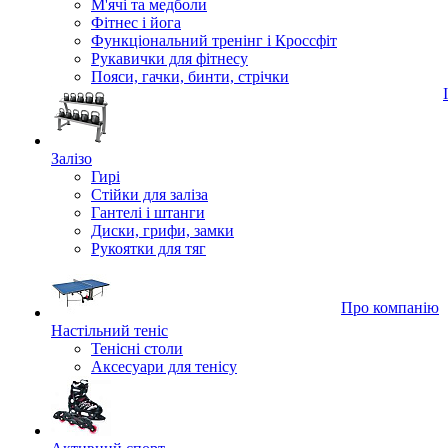
М'ячі та медболи
Фітнес і йога
Функціональний тренінг і Кроссфіт
Рукавички для фітнесу
Пояси, гачки, бинти, стрічки
Залізо
Гирі
Стійки для заліза
Гантелі і штанги
Диски, грифи, замки
Рукоятки для тяг
Про компанію
Настільний теніс
Тенісні столи
Аксесуари для тенісу