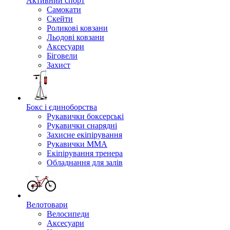
Активний спорт
Самокати
Скейти
Роликові ковзани
Льодові ковзани
Аксесуари
Біговели
Захист
Бокс і єдиноборства
Рукавички боксерські
Рукавички снарядні
Захисне екіпірування
Рукавички ММА
Екіпірування тренера
Обладнання для залів
Велотовари
Велосипеди
Аксесуари