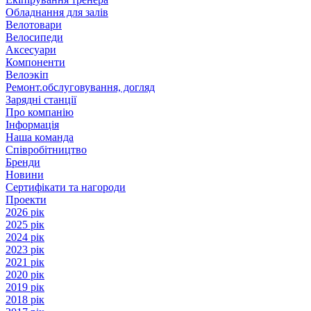
Обладнання для залів
Велотовари
Велосипеди
Аксесуари
Компоненти
Велоэкіп
Ремонт.обслуговування, догляд
Зарядні станції
Про компанію
Інформація
Наша команда
Співробітництво
Бренди
Новини
Сертифікати та нагороди
Проекти
2026 рік
2025 рік
2024 рік
2023 рік
2021 рік
2020 рік
2019 рік
2018 рік