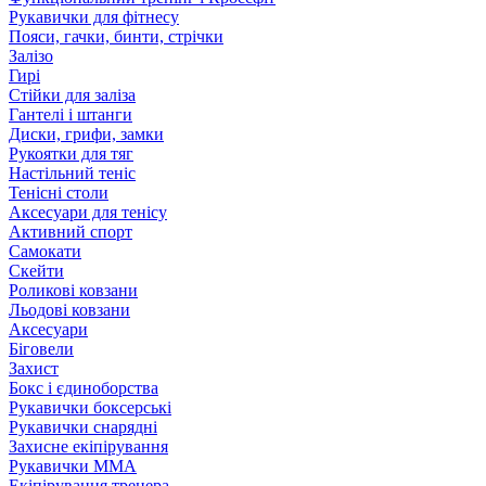
Рукавички для фітнесу
Пояси, гачки, бинти, стрічки
Залізо
Гирі
Стійки для заліза
Гантелі і штанги
Диски, грифи, замки
Рукоятки для тяг
Настільний теніс
Тенісні столи
Аксесуари для тенісу
Активний спорт
Самокати
Скейти
Роликові ковзани
Льодові ковзани
Аксесуари
Біговели
Захист
Бокс і єдиноборства
Рукавички боксерські
Рукавички снарядні
Захисне екіпірування
Рукавички ММА
Екіпірування тренера