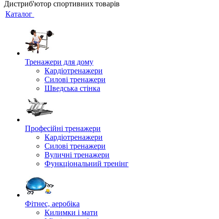
Дистриб'ютор спортивних товарів
Каталог
Тренажери для дому
Кардіотренажери
Силові тренажери
Шведська стінка
Професійні тренажери
Кардіотренажери
Силові тренажери
Вуличні тренажери
Функціональний тренінг
Фітнес, аеробіка
Килимки і мати