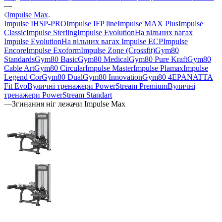
—
Impulse Max
Impulse IHSP-PRO
Impulse IFP line
Impulse MAX Plus
Impulse
Classic
Impulse Sterling
Impulse Evolution
На вільних вагах
Impulse Evolution
На вільних вагах Impulse ECP
Impulse
Encore
Impulse Exoform
Impulse Zone (Crossfit)
Gym80
Standards
Gym80 Basic
Gym80 Medical
Gym80 Pure Kraft
Gym80
Cable Art
Gym80 Circular
Impulse Master
Impulse Plamax
Impulse
Legend Cor
Gym80 Dual
Gym80 Innovation
Gym80 4E
PANATTA
Fit Evo
Вуличні тренажери PowerStream Premium
Вуличні
тренажери PowerStream Standart
—
Згинання ніг лежачи Impulse Max