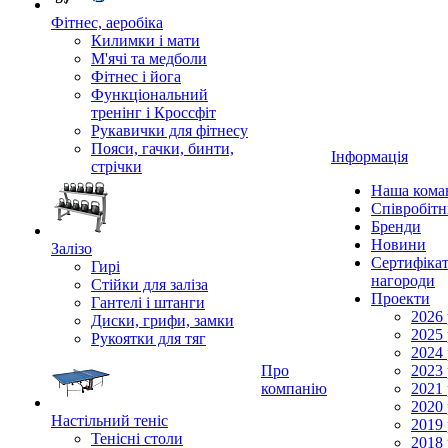
Фітнес, аеробіка
Килимки і мати
М'ячі та медболи
Фітнес і йога
Функціональний
тренінг і Кроссфіт
Рукавички для фітнесу
Пояси, гачки, бинти,
Інформація
стрічки
Наша кома
Співробіт
Бренди
Новини
Залізо
Сертифікат
Гирі
нагороди
Стійки для заліза
Проекти
Гантелі і штанги
2026 
Диски, грифи, замки
2025 
Рукоятки для тяг
2024 
Про
2023 
компанію
2021 
2020 
Настільний теніс
2019 
Тенісні столи
2018 