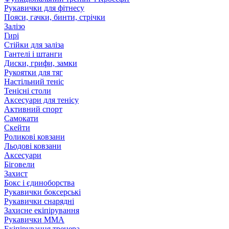
Рукавички для фітнесу
Пояси, гачки, бинти, стрічки
Залізо
Гирі
Стійки для заліза
Гантелі і штанги
Диски, грифи, замки
Рукоятки для тяг
Настільний теніс
Тенісні столи
Аксесуари для тенісу
Активний спорт
Самокати
Скейти
Роликові ковзани
Льодові ковзани
Аксесуари
Біговели
Захист
Бокс і єдиноборства
Рукавички боксерські
Рукавички снарядні
Захисне екіпірування
Рукавички ММА
Екіпірування тренера