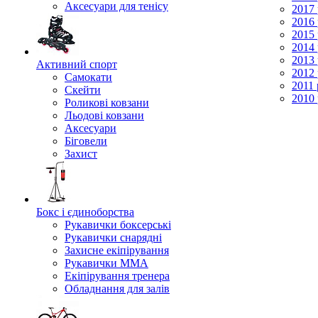
Аксесуари для тенісу
2017 
2016 
2015 
2014 
2013 
Активний спорт
2012 
Самокати
2011 
Скейти
2010 
Роликові ковзани
Льодові ковзани
Аксесуари
Біговели
Захист
Бокс і єдиноборства
Рукавички боксерські
Рукавички снарядні
Захисне екіпірування
Рукавички ММА
Екіпірування тренера
Обладнання для залів