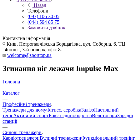
Назад
Телефони
(097) 106 30 05
(044) 594 85 75
Замовити дзвінок
Контактна інформація
Київ, Петропавлівська Борщагівка, вул. Соборна, 6, ТЦ
"4room", 3-й поверх, офіс 8.
welcome@sporttop.ua
Згинання ніг лежачи Impulse Max
Головна
—
Каталог
—
Професійні тренажери
Тренажери для дому
Фітнес, аеробіка
Залізо
Настільний
теніс
Активний спорт
Бокс і єдиноборства
Велотовари
Зарядні
станції
—
Силові тренажери
Кардіотренажери
Вуличні тренажери
Функціональний тренінг