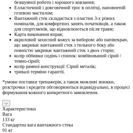
безшумної роботи і хорошого ковзання;
Елластичний і довговічний трос в оплітці, наповненій
гелевою мастилом;
Вантажний стек складається з пластин 3-х різних
номіналів, для комфортних занять початківців, а також
для спортсменів, що відновлюються після травм;
Карта виконання вправ;
акриловий захисний кожух за вибором: або напівекран,
що закриває вантажний стек з тильного боку або
повністю закриває вантажний стек з двох сторін;
колір оббивки сидінь і спинок: комбінований сірий /
темно-сірий;
колір рамної конструкції: Сірий металік;
тривалі терміни гарантії.
*умови поставки тренажерів, а також можливі знижки,
розстрочки і кредити обговорюються індивідуально, в процесі
формування кожного конкретного замовлення.
Характеристики
Вага
133 кг
Стандартна вага вантажного стека
91 кг