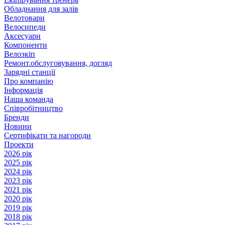
Обладнання для залів
Велотовари
Велосипеди
Аксесуари
Компоненти
Велоэкіп
Ремонт.обслуговування, догляд
Зарядні станції
Про компанію
Інформація
Наша команда
Співробітництво
Бренди
Новини
Сертифікати та нагороди
Проекти
2026 рік
2025 рік
2024 рік
2023 рік
2021 рік
2020 рік
2019 рік
2018 рік