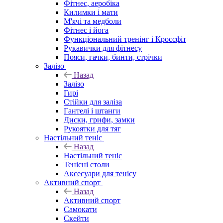
Фітнес, аеробіка
Килимки і мати
М'ячі та медболи
Фітнес і йога
Функціональний тренінг і Кроссфіт
Рукавички для фітнесу
Пояси, гачки, бинти, стрічки
Залізо
Назад
Залізо
Гирі
Стійки для заліза
Гантелі і штанги
Диски, грифи, замки
Рукоятки для тяг
Настільний теніс
Назад
Настільний теніс
Тенісні столи
Аксесуари для тенісу
Активний спорт
Назад
Активний спорт
Самокати
Скейти