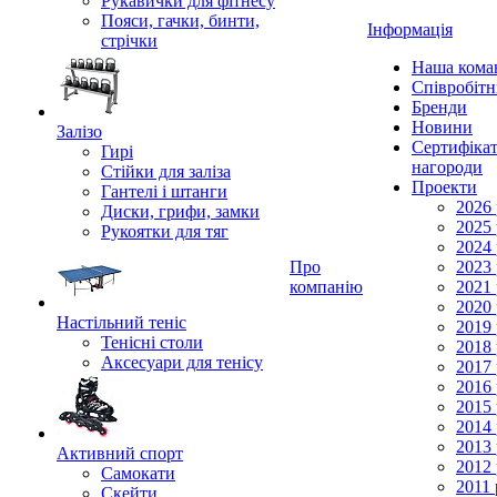
Рукавички для фітнесу
Пояси, гачки, бинти,
Інформація
стрічки
Наша кома
Співробіт
Бренди
Новини
Залізо
Сертифікат
Гирі
нагороди
Стійки для заліза
Проекти
Гантелі і штанги
2026 
Диски, грифи, замки
2025 
Рукоятки для тяг
2024 
Про
2023 
компанію
2021 
2020 
Настільний теніс
2019 
Тенісні столи
2018 
Аксесуари для тенісу
2017 
2016 
2015 
2014 
2013 
Активний спорт
2012 
Самокати
2011 
Скейти