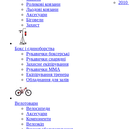
2010 
Роликові ковзани
Льодові ковзани
Аксесуари
Біговели
Захист
Бокс і єдиноборства
Рукавички боксерські
Рукавички снарядні
Захисне екіпірування
Рукавички ММА
Екіпірування тренера
Обладнання для залів
Велотовари
Велосипеди
Аксесуари
Компоненти
Велоэкіп