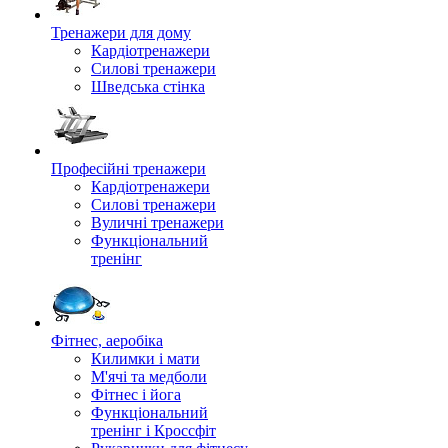
Тренажери для дому
Кардіотренажери
Силові тренажери
Шведська стінка
Професійні тренажери
Кардіотренажери
Силові тренажери
Вуличні тренажери
Функціональний
тренінг
Фітнес, аеробіка
Килимки і мати
М'ячі та медболи
Фітнес і йога
Функціональний
тренінг і Кроссфіт