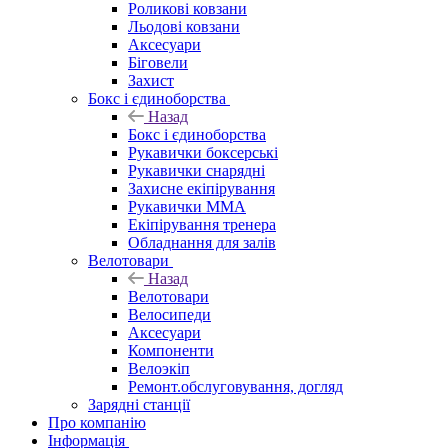
Роликові ковзани
Льодові ковзани
Аксесуари
Біговели
Захист
Бокс і єдиноборства
Назад
Бокс і єдиноборства
Рукавички боксерські
Рукавички снарядні
Захисне екіпірування
Рукавички ММА
Екіпірування тренера
Обладнання для залів
Велотовари
Назад
Велотовари
Велосипеди
Аксесуари
Компоненти
Велоэкіп
Ремонт.обслуговування, догляд
Зарядні станції
Про компанію
Інформація