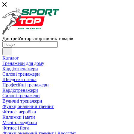
Дистриб'ютор спортивних товарів
Каталог
Тренажери для дому
Кардіотренажери
Силові тренажери
Шведська стінка
Професійні тренажери
Кардіотренажери
Силові тренажери
Вуличні тренажери
Функціональний тренінг
Фітнес, аеробіка
Килимки і мати
М'ячі та медболи
Фітнес і йога
Функціональний тренінг і Кроссфіт