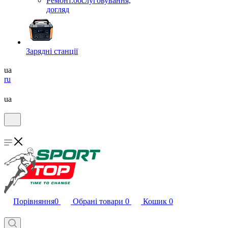
Ремонт.обслуговування,
догляд
Зарядні станції
ua
ru
ua
Порівняння
0
Обрані товари
0
Кошик
0