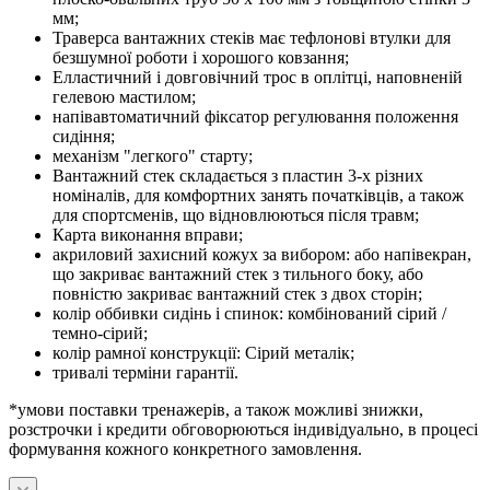
мм;
Траверса вантажних стеків має тефлонові втулки для
безшумної роботи і хорошого ковзання;
Елластичний і довговічний трос в оплітці, наповненій
гелевою мастилом;
напівавтоматичний фіксатор регулювання положення
сидіння;
механізм "легкого" старту;
Вантажний стек складається з пластин 3-х різних
номіналів, для комфортних занять початківців, а також
для спортсменів, що відновлюються після травм;
Карта виконання вправи;
акриловий захисний кожух за вибором: або напівекран,
що закриває вантажний стек з тильного боку, або
повністю закриває вантажний стек з двох сторін;
колір оббивки сидінь і спинок: комбінований сірий /
темно-сірий;
колір рамної конструкції: Сірий металік;
тривалі терміни гарантії.
*умови поставки тренажерів, а також можливі знижки,
розстрочки і кредити обговорюються індивідуально, в процесі
формування кожного конкретного замовлення.