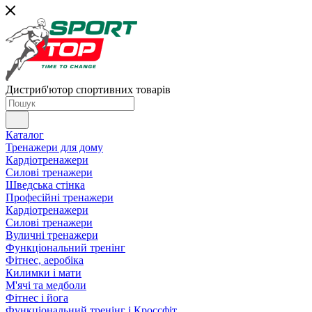
Дистриб'ютор спортивних товарів
Каталог
Тренажери для дому
Кардіотренажери
Силові тренажери
Шведська стінка
Професійні тренажери
Кардіотренажери
Силові тренажери
Вуличні тренажери
Функціональний тренінг
Фітнес, аеробіка
Килимки і мати
М'ячі та медболи
Фітнес і йога
Функціональний тренінг і Кроссфіт