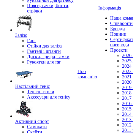
Рукавички для фітнесу
Пояси, гачки, бинти,
Інформація
стрічки
Наша кома
Співробіт
Бренди
Новини
Залізо
Сертифікат
Гирі
нагороди
Стійки для заліза
Проекти
Гантелі і штанги
2026 
Диски, грифи, замки
2025 
Рукоятки для тяг
2024 
Про
2023 
компанію
2021 
2020 
Настільний теніс
2019 
Тенісні столи
2018 
Аксесуари для тенісу
2017 
2016 
2015 
2014 
2013 
Активний спорт
2012 
Самокати
2011 
Скейти