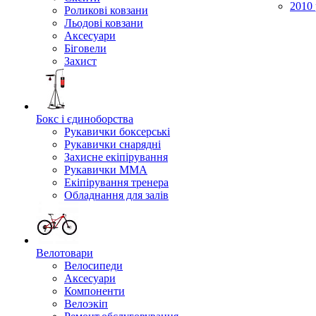
2010 
Роликові ковзани
Льодові ковзани
Аксесуари
Біговели
Захист
Бокс і єдиноборства
Рукавички боксерські
Рукавички снарядні
Захисне екіпірування
Рукавички ММА
Екіпірування тренера
Обладнання для залів
Велотовари
Велосипеди
Аксесуари
Компоненти
Велоэкіп