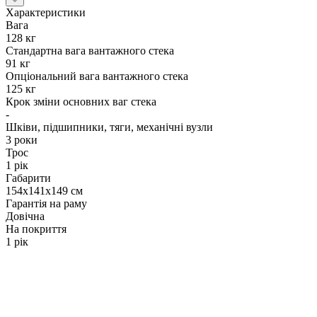
Характеристики
Вага
128 кг
Стандартна вага вантажного стека
91 кг
Опціональний вага вантажного стека
125 кг
Крок зміни основних ваг стека
-
Шківи, підшипники, тяги, механічні вузли
3 роки
Трос
1 рік
Габарити
154х141х149 см
Гарантія на раму
Довічна
На покриття
1 рік