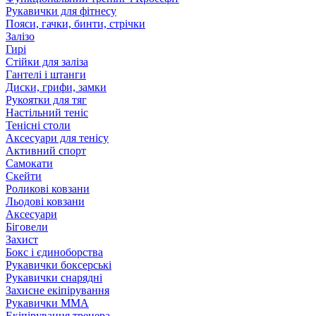
Рукавички для фітнесу
Пояси, гачки, бинти, стрічки
Залізо
Гирі
Стійки для заліза
Гантелі і штанги
Диски, грифи, замки
Рукоятки для тяг
Настільний теніс
Тенісні столи
Аксесуари для тенісу
Активний спорт
Самокати
Скейти
Роликові ковзани
Льодові ковзани
Аксесуари
Біговели
Захист
Бокс і єдиноборства
Рукавички боксерські
Рукавички снарядні
Захисне екіпірування
Рукавички ММА
Екіпірування тренера