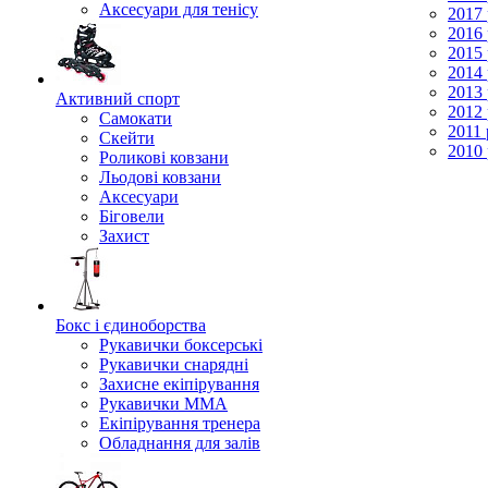
Аксесуари для тенісу
2017 
2016 
2015 
2014 
2013 
Активний спорт
2012 
Самокати
2011 
Скейти
2010 
Роликові ковзани
Льодові ковзани
Аксесуари
Біговели
Захист
Бокс і єдиноборства
Рукавички боксерські
Рукавички снарядні
Захисне екіпірування
Рукавички ММА
Екіпірування тренера
Обладнання для залів