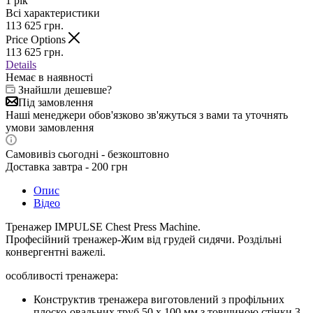
1 рік
Всі характеристики
113 625
грн.
Price Options
113 625
грн.
Details
Немає в наявності
Знайшли дешевше?
Під замовлення
Наші менеджери обов'язково зв'яжуться з вами та уточнять
умови замовлення
Самовивіз сьогодні - безкоштовно
Доставка завтра - 200 грн
Опис
Відео
Тренажер IMPULSE
Chest Press Machine
.
Професійний тренажер-Жим від грудей сидячи. Роздільні
конвергентні важелі.
особливості тренажера:
Конструктив тренажера виготовлений з профільних
плоско-овальних труб 50 х 100 мм з товщиною стінки 3