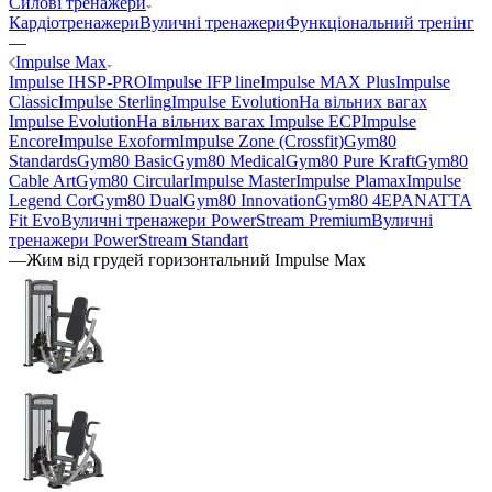
Силові тренажери
Кардіотренажери
Вуличні тренажери
Функціональний тренінг
—
Impulse Max
Impulse IHSP-PRO
Impulse IFP line
Impulse MAX Plus
Impulse
Classic
Impulse Sterling
Impulse Evolution
На вільних вагах
Impulse Evolution
На вільних вагах Impulse ECP
Impulse
Encore
Impulse Exoform
Impulse Zone (Crossfit)
Gym80
Standards
Gym80 Basic
Gym80 Medical
Gym80 Pure Kraft
Gym80
Cable Art
Gym80 Circular
Impulse Master
Impulse Plamax
Impulse
Legend Cor
Gym80 Dual
Gym80 Innovation
Gym80 4E
PANATTA
Fit Evo
Вуличні тренажери PowerStream Premium
Вуличні
тренажери PowerStream Standart
—
Жим від грудей горизонтальний Impulse Max