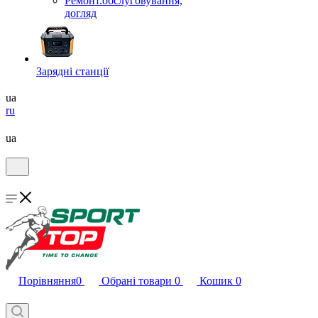
Ремонт.обслуговування,
догляд
Зарядні станції
ua
ru
ua
Порівняння
0
Обрані товари
0
Кошик
0