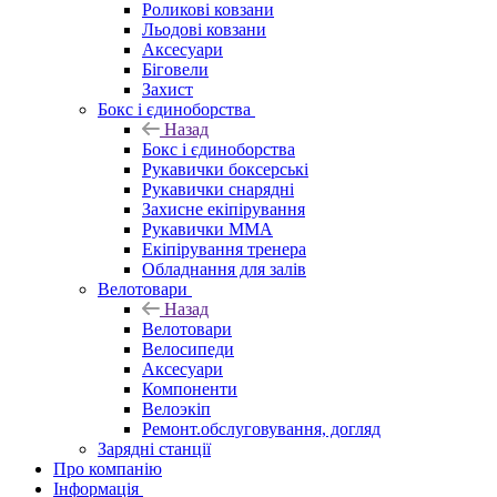
Роликові ковзани
Льодові ковзани
Аксесуари
Біговели
Захист
Бокс і єдиноборства
Назад
Бокс і єдиноборства
Рукавички боксерські
Рукавички снарядні
Захисне екіпірування
Рукавички ММА
Екіпірування тренера
Обладнання для залів
Велотовари
Назад
Велотовари
Велосипеди
Аксесуари
Компоненти
Велоэкіп
Ремонт.обслуговування, догляд
Зарядні станції
Про компанію
Інформація