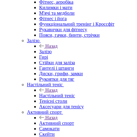
Фітнес, аеробіка
Килимки і мати
М'ячі та медболи
Фітнес і йога
Функціональний тренінг і Кроссфіт
Рукавички для фітнесу
Пояси, гачки, бинти, стрічки
Залізо
Назад
Залізо
Гирі
Стійки для заліза
Гантелі і штанги
Диски, грифи, замки
Рукоятки для тяг
Настільний теніс
Назад
Настільний теніс
Тенісні столи
Аксесуари для тенісу
Активний спорт
Назад
Активний спорт
Самокати
Скейти