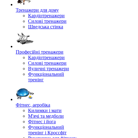
Тренажери для дому
Кардіотренажери
Силові тренажери
Шведська стінка
Професійні тренажери
Кардіотренажери
Силові тренажери
Вуличні тренажери
Функціональний
тренінг
Фітнес, аеробіка
Килимки і мати
М'ячі та медболи
Фітнес і йога
Функціональний
тренінг і Кроссфіт