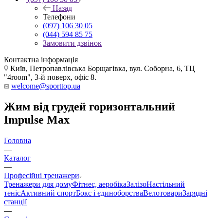
Назад
Телефони
(097) 106 30 05
(044) 594 85 75
Замовити дзвінок
Контактна інформація
Київ, Петропавлівська Борщагівка, вул. Соборна, 6, ТЦ
"4room", 3-й поверх, офіс 8.
welcome@sporttop.ua
Жим від грудей горизонтальний
Impulse Max
Головна
—
Каталог
—
Професійні тренажери
Тренажери для дому
Фітнес, аеробіка
Залізо
Настільний
теніс
Активний спорт
Бокс і єдиноборства
Велотовари
Зарядні
станції
—