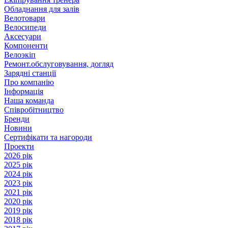
Обладнання для залів
Велотовари
Велосипеди
Аксесуари
Компоненти
Велоэкіп
Ремонт.обслуговування, догляд
Зарядні станції
Про компанію
Інформація
Наша команда
Співробітництво
Бренди
Новини
Сертифікати та нагороди
Проекти
2026 рік
2025 рік
2024 рік
2023 рік
2021 рік
2020 рік
2019 рік
2018 рік