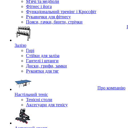
М'ячі та медболи
Фітнес і йога
Функціональний тренінг і Кроссфіт
Рукавички для фітнесу
Пояси, гачки, бинти, стрічки
Залізо
Гирі
Стійки для заліза
Гантелі і штанги
Диски, грифи, замки
Рукоятки для тяг
Про компанію
Настільний теніс
Тенісні столи
Аксесуари для тенісу