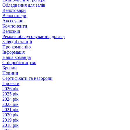
Обладнання для залів
Велотовари
Велосипеди
Аксесуари
Компоненти
Велоэкіп
Ремонт.обслуговування, догляд
Зарядні станції
Про компанію
Інформація
Наша команда
Співробітництво
Бренди
Новини
Сертифікати та нагороди
Проекти
2026 рік
2025 рік
2024 рік
2023 рік
2021 рік
2020 рік
2019 рік
2018 рік