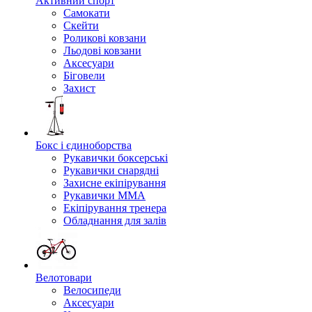
Активний спорт
Самокати
Скейти
Роликові ковзани
Льодові ковзани
Аксесуари
Біговели
Захист
Бокс і єдиноборства
Рукавички боксерські
Рукавички снарядні
Захисне екіпірування
Рукавички ММА
Екіпірування тренера
Обладнання для залів
Велотовари
Велосипеди
Аксесуари