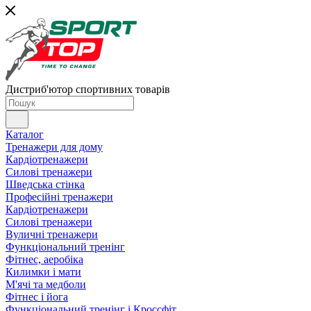
Дистриб'ютор спортивних товарів
Каталог
Тренажери для дому
Кардіотренажери
Силові тренажери
Шведська стінка
Професійні тренажери
Кардіотренажери
Силові тренажери
Вуличні тренажери
Функціональний тренінг
Фітнес, аеробіка
Килимки і мати
М'ячі та медболи
Фітнес і йога
Функціональний тренінг і Кроссфіт