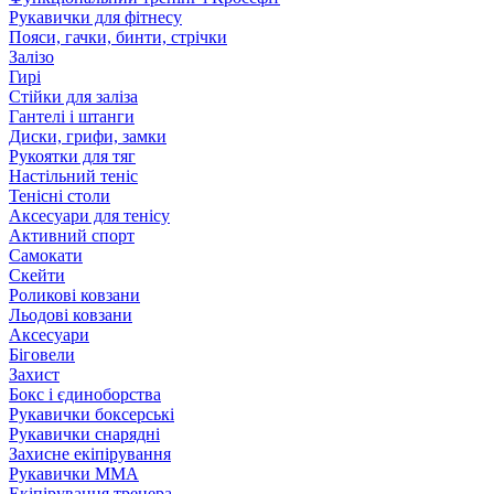
Рукавички для фітнесу
Пояси, гачки, бинти, стрічки
Залізо
Гирі
Стійки для заліза
Гантелі і штанги
Диски, грифи, замки
Рукоятки для тяг
Настільний теніс
Тенісні столи
Аксесуари для тенісу
Активний спорт
Самокати
Скейти
Роликові ковзани
Льодові ковзани
Аксесуари
Біговели
Захист
Бокс і єдиноборства
Рукавички боксерські
Рукавички снарядні
Захисне екіпірування
Рукавички ММА
Екіпірування тренера