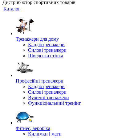
Дистриб'ютор спортивних товарів
Каталог
Тренажери для дому
Кардіотренажери
Силові тренажери
Шведська стінка
Професійні тренажери
Кардіотренажери
Силові тренажери
Вуличні тренажери
Функціональний тренінг
Фітнес, аеробіка
Килимки і мати