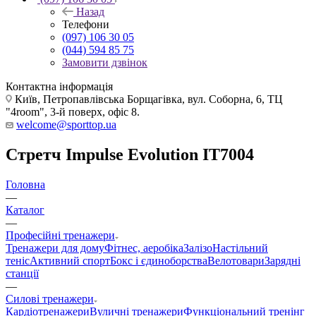
Назад
Телефони
(097) 106 30 05
(044) 594 85 75
Замовити дзвінок
Контактна інформація
Київ, Петропавлівська Борщагівка, вул. Соборна, 6, ТЦ
"4room", 3-й поверх, офіс 8.
welcome@sporttop.ua
Стретч Impulse Evolution IT7004
Головна
—
Каталог
—
Професійні тренажери
Тренажери для дому
Фітнес, аеробіка
Залізо
Настільний
теніс
Активний спорт
Бокс і єдиноборства
Велотовари
Зарядні
станції
—
Силові тренажери
Кардіотренажери
Вуличні тренажери
Функціональний тренінг