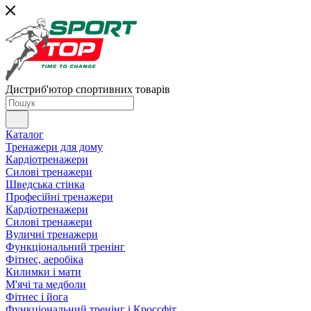
Дистриб'ютор спортивних товарів
Каталог
Тренажери для дому
Кардіотренажери
Силові тренажери
Шведська стінка
Професійні тренажери
Кардіотренажери
Силові тренажери
Вуличні тренажери
Функціональний тренінг
Фітнес, аеробіка
Килимки і мати
М'ячі та медболи
Фітнес і йога
Функціональний тренінг і Кроссфіт