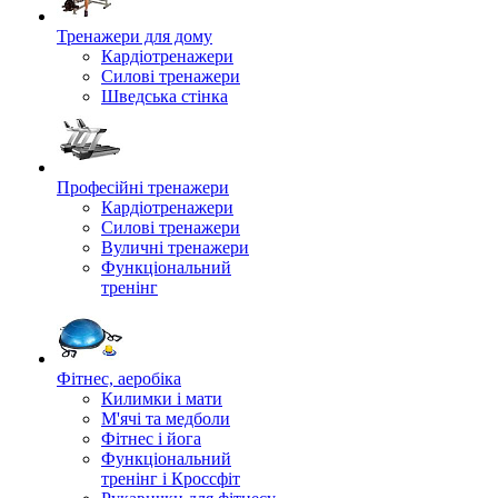
Тренажери для дому
Кардіотренажери
Силові тренажери
Шведська стінка
Професійні тренажери
Кардіотренажери
Силові тренажери
Вуличні тренажери
Функціональний
тренінг
Фітнес, аеробіка
Килимки і мати
М'ячі та медболи
Фітнес і йога
Функціональний
тренінг і Кроссфіт