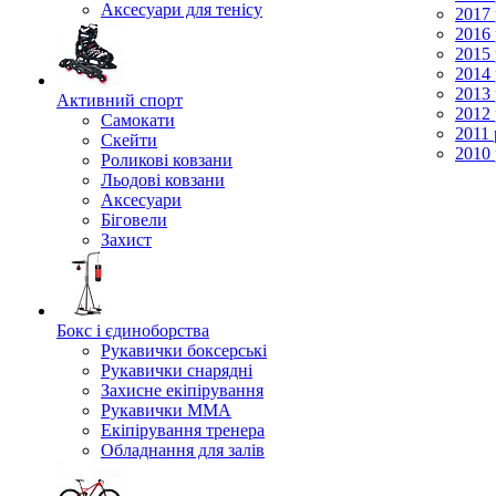
Аксесуари для тенісу
2017 
2016 
2015 
2014 
2013 
Активний спорт
2012 
Самокати
2011 
Скейти
2010 
Роликові ковзани
Льодові ковзани
Аксесуари
Біговели
Захист
Бокс і єдиноборства
Рукавички боксерські
Рукавички снарядні
Захисне екіпірування
Рукавички ММА
Екіпірування тренера
Обладнання для залів