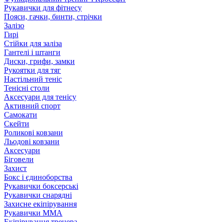
Рукавички для фітнесу
Пояси, гачки, бинти, стрічки
Залізо
Гирі
Стійки для заліза
Гантелі і штанги
Диски, грифи, замки
Рукоятки для тяг
Настільний теніс
Тенісні столи
Аксесуари для тенісу
Активний спорт
Самокати
Скейти
Роликові ковзани
Льодові ковзани
Аксесуари
Біговели
Захист
Бокс і єдиноборства
Рукавички боксерські
Рукавички снарядні
Захисне екіпірування
Рукавички ММА
Екіпірування тренера