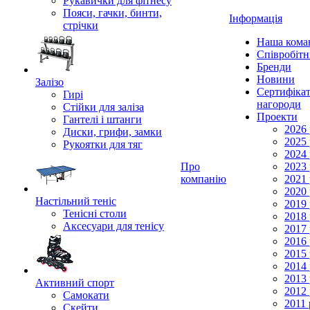
Рукавички для фітнесу
Пояси, гачки, бинти,
Інформація
стрічки
Наша кома
Співробіт
Бренди
Новини
Залізо
Сертифікат
Гирі
нагороди
Стійки для заліза
Проекти
Гантелі і штанги
2026 
Диски, грифи, замки
2025 
Рукоятки для тяг
2024 
Про
2023 
компанію
2021 
2020 
Настільний теніс
2019 
Тенісні столи
2018 
Аксесуари для тенісу
2017 
2016 
2015 
2014 
2013 
Активний спорт
2012 
Самокати
2011 
Скейти