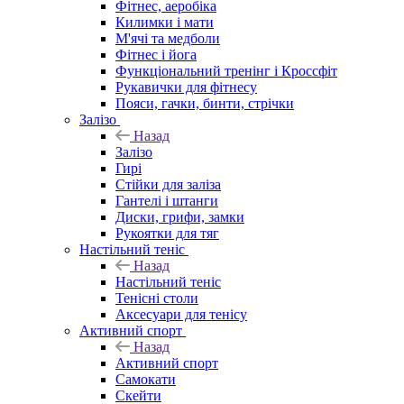
Фітнес, аеробіка
Килимки і мати
М'ячі та медболи
Фітнес і йога
Функціональний тренінг і Кроссфіт
Рукавички для фітнесу
Пояси, гачки, бинти, стрічки
Залізо
Назад
Залізо
Гирі
Стійки для заліза
Гантелі і штанги
Диски, грифи, замки
Рукоятки для тяг
Настільний теніс
Назад
Настільний теніс
Тенісні столи
Аксесуари для тенісу
Активний спорт
Назад
Активний спорт
Самокати
Скейти