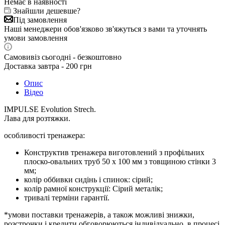
Немає в наявності
Знайшли дешевше?
Під замовлення
Наші менеджери обов'язково зв'яжуться з вами та уточнять
умови замовлення
Самовивіз сьогодні - безкоштовно
Доставка завтра - 200 грн
Опис
Відео
IMPULSE Evolution Strech.
Лава для розтяжки.
особливості тренажера:
Конструктив тренажера виготовлений з профільних
плоско-овальних труб 50 х 100 мм з товщиною стінки 3
мм;
колір оббивки сидінь і спинок: сірий;
колір рамної конструкції: Сірий металік;
тривалі терміни гарантії.
*умови поставки тренажерів, а також можливі знижки,
розстрочки і кредити обговорюються індивідуально, в процесі