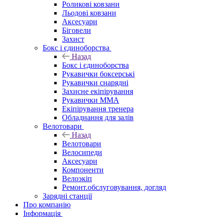
Роликові ковзани
Льодові ковзани
Аксесуари
Біговели
Захист
Бокс і єдиноборства
Назад
Бокс і єдиноборства
Рукавички боксерські
Рукавички снарядні
Захисне екіпірування
Рукавички ММА
Екіпірування тренера
Обладнання для залів
Велотовари
Назад
Велотовари
Велосипеди
Аксесуари
Компоненти
Велоэкіп
Ремонт.обслуговування, догляд
Зарядні станції
Про компанію
Інформація