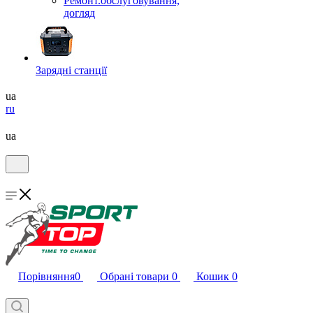
Ремонт.обслуговування,
догляд
Зарядні станції
ua
ru
ua
Порівняння
0
Обрані товари
0
Кошик
0