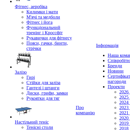
Фітнес, аеробіка
Килимки і мати
М'ячі та медболи
Фітнес і йога
Функціональний
тренінг і Кроссфіт
Рукавички для фітнесу
Пояси, гачки, бинти,
Інформація
стрічки
Наша кома
Співробіт
Бренди
Новини
Залізо
Сертифікат
Гирі
нагороди
Стійки для заліза
Проекти
Гантелі і штанги
2026 
Диски, грифи, замки
2025 
Рукоятки для тяг
2024 
Про
2023 
компанію
2021 
2020 
Настільний теніс
2019 
Тенісні столи
2018 