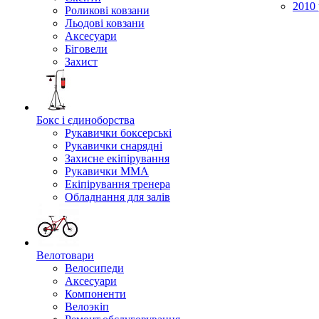
2010 
Роликові ковзани
Льодові ковзани
Аксесуари
Біговели
Захист
Бокс і єдиноборства
Рукавички боксерські
Рукавички снарядні
Захисне екіпірування
Рукавички ММА
Екіпірування тренера
Обладнання для залів
Велотовари
Велосипеди
Аксесуари
Компоненти
Велоэкіп