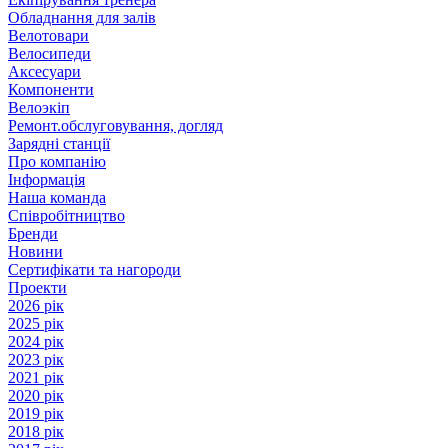
Обладнання для залів
Велотовари
Велосипеди
Аксесуари
Компоненти
Велоэкіп
Ремонт.обслуговування, догляд
Зарядні станції
Про компанію
Інформація
Наша команда
Співробітництво
Бренди
Новини
Сертифікати та нагороди
Проекти
2026 рік
2025 рік
2024 рік
2023 рік
2021 рік
2020 рік
2019 рік
2018 рік