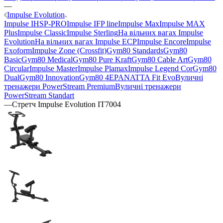
—
Impulse Evolution
Impulse IHSP-PRO
Impulse IFP line
Impulse Max
Impulse MAX
Plus
Impulse Classic
Impulse Sterling
На вільних вагах Impulse
Evolution
На вільних вагах Impulse ECP
Impulse Encore
Impulse
Exoform
Impulse Zone (Crossfit)
Gym80 Standards
Gym80
Basic
Gym80 Medical
Gym80 Pure Kraft
Gym80 Cable Art
Gym80
Circular
Impulse Master
Impulse Plamax
Impulse Legend Cor
Gym80
Dual
Gym80 Innovation
Gym80 4E
PANATTA Fit Evo
Вуличні
тренажери PowerStream Premium
Вуличні тренажери
PowerStream Standart
—
Стретч Impulse Evolution IT7004