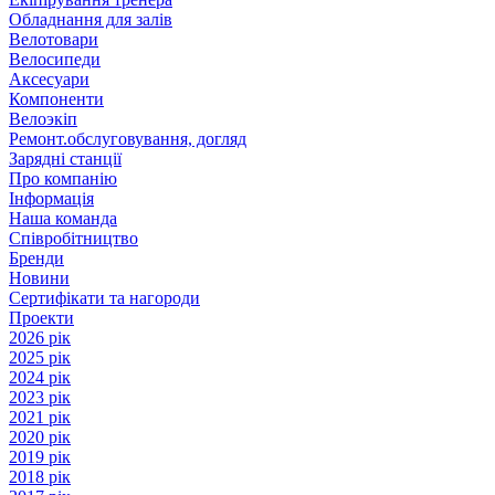
Обладнання для залів
Велотовари
Велосипеди
Аксесуари
Компоненти
Велоэкіп
Ремонт.обслуговування, догляд
Зарядні станції
Про компанію
Інформація
Наша команда
Співробітництво
Бренди
Новини
Сертифікати та нагороди
Проекти
2026 рік
2025 рік
2024 рік
2023 рік
2021 рік
2020 рік
2019 рік
2018 рік