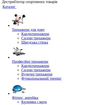
Дистриб'ютор спортивних товарів
Каталог
Тренажери для дому
Кардіотренажери
Силові тренажери
Шведська стінка
Професійні тренажери
Кардіотренажери
Силові тренажери
Вуличні тренажери
Функціональний тренінг
Фітнес, аеробіка
Килимки і мати