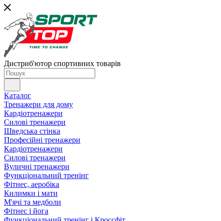
Дистриб'ютор спортивних товарів
Каталог
Тренажери для дому
Кардіотренажери
Силові тренажери
Шведська стінка
Професійні тренажери
Кардіотренажери
Силові тренажери
Вуличні тренажери
Функціональний тренінг
Фітнес, аеробіка
Килимки і мати
М'ячі та медболи
Фітнес і йога
Функціональний тренінг і Кроссфіт