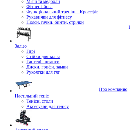
М'ячі та медболи
Фітнес і йога
Функціональний тренінг і Кроссфіт
Рукавички для фітнесу
Пояси, гачки, бинти, стрічки
Залізо
Гирі
Стійки для заліза
Гантелі і штанги
Диски, грифи, замки
Рукоятки для тяг
Про компанію
Настільний теніс
Тенісні столи
Аксесуари для тенісу