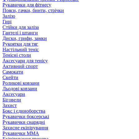
Рукавички для фітнесу
Пояси, гачки, бинти, стрічки
Залізо
Гирі
Стійки для заліза
Гантелі і штанги
Диски, грифи, замки
Рукоятки для тяг
Настільний теніс
Тенісні столи
Аксесуари для тенісу
Активний спорт
Самокати
Скейти
Роликові ковзани
Льодові ковзани
Аксесуари
Біговели
Захист
Бокс і єдиноборства
Рукавички боксерські
Рукавички снарядні
Захисне екіпірування
Рукавички ММА
Екіпірування тренера