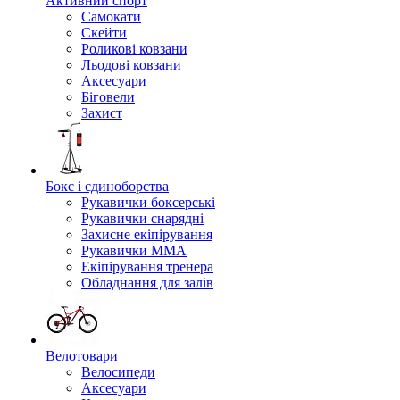
Активний спорт
Самокати
Скейти
Роликові ковзани
Льодові ковзани
Аксесуари
Біговели
Захист
Бокс і єдиноборства
Рукавички боксерські
Рукавички снарядні
Захисне екіпірування
Рукавички ММА
Екіпірування тренера
Обладнання для залів
Велотовари
Велосипеди
Аксесуари