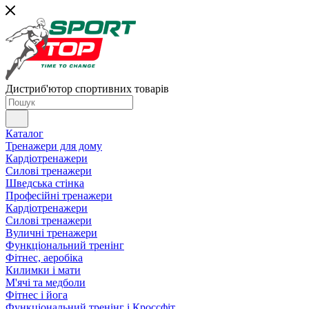
Дистриб'ютор спортивних товарів
Каталог
Тренажери для дому
Кардіотренажери
Силові тренажери
Шведська стінка
Професійні тренажери
Кардіотренажери
Силові тренажери
Вуличні тренажери
Функціональний тренінг
Фітнес, аеробіка
Килимки і мати
М'ячі та медболи
Фітнес і йога
Функціональний тренінг і Кроссфіт