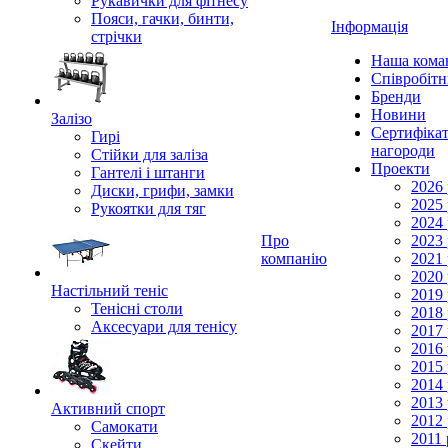
Рукавички для фітнесу
Пояси, гачки, бинти,
Інформація
стрічки
Наша кома
Співробіт
Бренди
Новини
Залізо
Сертифікат
Гирі
нагороди
Стійки для заліза
Проекти
Гантелі і штанги
2026 
Диски, грифи, замки
2025 
Рукоятки для тяг
2024 
Про
2023 
компанію
2021 
2020 
Настільний теніс
2019 
Тенісні столи
2018 
Аксесуари для тенісу
2017 
2016 
2015 
2014 
2013 
Активний спорт
2012 
Самокати
2011 
Скейти