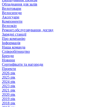
Обладнання для залів
Велотовари
Велосипеди
Аксесуари
Компоненти
Велоэкіп
Ремонт.обслуговування, догляд
Зарядні станції
Про компанію
Інформація
Наша команда
Співробітництво
Бренди
Новини
Сертифікати та нагороди
Проекти
2026 рік
2025 рік
2024 рік
2023 рік
2021 рік
2020 рік
2019 рік
2018 рік