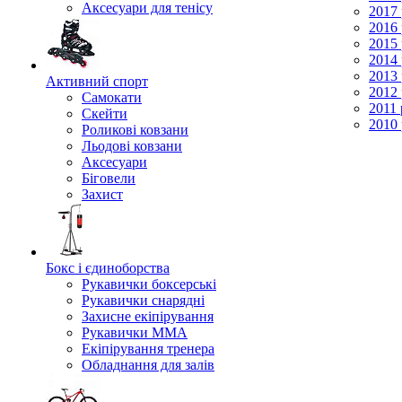
Аксесуари для тенісу
2017 
2016 
2015 
2014 
2013 
Активний спорт
2012 
Самокати
2011 
Скейти
2010 
Роликові ковзани
Льодові ковзани
Аксесуари
Біговели
Захист
Бокс і єдиноборства
Рукавички боксерські
Рукавички снарядні
Захисне екіпірування
Рукавички ММА
Екіпірування тренера
Обладнання для залів