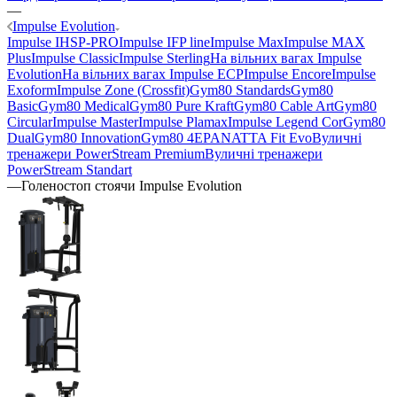
—
Impulse Evolution
Impulse IHSP-PRO
Impulse IFP line
Impulse Max
Impulse MAX
Plus
Impulse Classic
Impulse Sterling
На вільних вагах Impulse
Evolution
На вільних вагах Impulse ECP
Impulse Encore
Impulse
Exoform
Impulse Zone (Crossfit)
Gym80 Standards
Gym80
Basic
Gym80 Medical
Gym80 Pure Kraft
Gym80 Cable Art
Gym80
Circular
Impulse Master
Impulse Plamax
Impulse Legend Cor
Gym80
Dual
Gym80 Innovation
Gym80 4E
PANATTA Fit Evo
Вуличні
тренажери PowerStream Premium
Вуличні тренажери
PowerStream Standart
—
Голеностоп стоячи Impulse Evolution