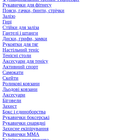
Рукавички для фітнесу
Пояси, гачки, бинти, стрічки
Залізо
Гирі
Стійки для заліза
Гантелі і штанги
Диски, грифи, замки
Рукоятки для тяг
Настільний теніс
Тенісні столи
Аксесуари для тенісу
Активний спорт
Самокати
Скейти
Роликові ковзани
Льодові ковзани
Аксесуари
Біговели
Захист
Бокс і єдиноборства
Рукавички боксерські
Рукавички снарядні
Захисне екіпірування
Рукавички ММА
Екіпірування тренера