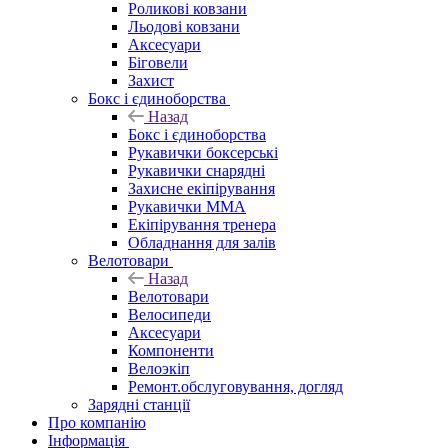
Роликові ковзани
Льодові ковзани
Аксесуари
Біговели
Захист
Бокс і єдиноборства
Назад
Бокс і єдиноборства
Рукавички боксерські
Рукавички снарядні
Захисне екіпірування
Рукавички ММА
Екіпірування тренера
Обладнання для залів
Велотовари
Назад
Велотовари
Велосипеди
Аксесуари
Компоненти
Велоэкіп
Ремонт.обслуговування, догляд
Зарядні станції
Про компанію
Інформація