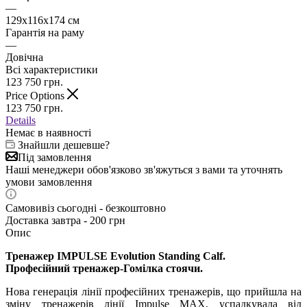
—
129х116х174 см
Гарантія на раму
—
Довічна
Всі характеристики
123 750
грн.
Price Options
123 750
грн.
Details
Немає в наявності
Знайшли дешевше?
Під замовлення
Наші менеджери обов'язково зв'яжуться з вами та уточнять
умови замовлення
Самовивіз сьогодні - безкоштовно
Доставка завтра - 200 грн
Опис
Тренажер IMPULSE Evolution
Standing Calf.
Професійний тренажер-Гомілка стоячи.
Нова генерація лінії професійних тренажерів, що прийшла на
зміну тренажерів лінії Impulse MAX, успадкувала від