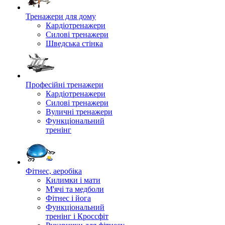
Тренажери для дому
Кардіотренажери
Силові тренажери
Шведська стінка
Професійні тренажери
Кардіотренажери
Силові тренажери
Вуличні тренажери
Функціональний
тренінг
Фітнес, аеробіка
Килимки і мати
М'ячі та медболи
Фітнес і йога
Функціональний
тренінг і Кроссфіт