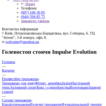
Назад
Телефони
(097) 106 30 05
(044) 594 85 75
Замовити дзвінок
Контактна інформація
Київ, Петропавлівська Борщагівка, вул. Соборна, 6, ТЦ
"4room", 3-й поверх, офіс 8.
welcome@sporttop.ua
Голеностоп стоячи Impulse Evolution
Головна
—
Каталог
—
Професійні тренажери
Тренажери для дому
Фітнес, аеробіка
Залізо
Настільний
теніс
Активний спорт
Бокс і єдиноборства
Велотовари
Зарядні
станції
—
Силові тренажери
Кардіотренажери
Вуличні тренажери
Функціональний тренінг