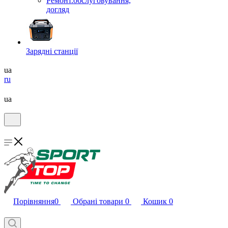
Ремонт.обслуговування,
догляд
Зарядні станції
ua
ru
ua
Порівняння
0
Обрані товари
0
Кошик
0