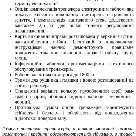
терміну експлуатації.
Опція: комплектація тренажера електронним таблом, яке
показує кількість виконаних повторень і тривалість
заняття, і комплектація вантажного стека додатковим
вантажем 2,5 кг для більш тонкого регулювання
навантаження.
Карта виконання вправи розташована у верхній частині
вантажоблочної стійки. Ілюстрації з покроковими
інструкціями наочно демонструють правильне
положення тіла при виконанні вправ і задіяну групу
м'язів.
Інформаційні таблички з рекомендаціями з технічного
обслуговування тренажерів.
Робоче навантаження троса до 1800 кг.
Тримач для рушника і пляшки з водою розташований на
стійці тренажера.
Стандартні варіанти кольору грузоблочной серії: рам-
графіт і сірий, оббивки сидінь і валиків - червоний і
чорний.
Протиковзкі гумові опори тренажерів забезпечують
стійкість і безпеку і оберігають від пошкодження
підлогової поверхні залу.
*Умови поставки тренажерів, а також можливі знижки,
розстрочки і кредити обговорюються індивідуально, в процесі