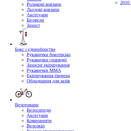
2010 
Роликові ковзани
Льодові ковзани
Аксесуари
Біговели
Захист
Бокс і єдиноборства
Рукавички боксерські
Рукавички снарядні
Захисне екіпірування
Рукавички ММА
Екіпірування тренера
Обладнання для залів
Велотовари
Велосипеди
Аксесуари
Компоненти
Велоэкіп