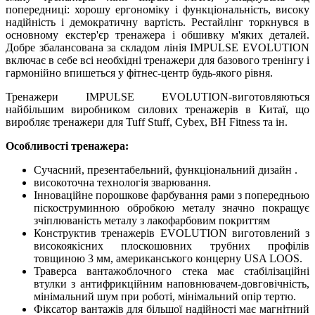
попередниці: хорошу ергономіку і функціональність, високу
надійність і демократичну вартість. Рестайлінг торкнувся в
основному екстер'єр тренажера і обшивку м'яких деталей.
Добре збалансована за складом лінія IMPULSE EVOLUTION
включає в себе всі необхідні тренажери для базового тренінгу і
гармонійно впишеться у фітнес-центр будь-якого рівня.
Тренажери IMPULSE EVOLUTION-виготовляються
найбільшим виробником силових тренажерів в Китаї, що
виробляє тренажери для Tuff Stuff, Cybex, BH Fitness та ін.
Особливості тренажера:
Сучасний, презентабельний, функціональний дизайн .
високоточна технологія зварювання.
Інноваційне порошкове фарбування рами з попередньою
піскоструминною обробкою металу значно покращує
зчіплюваність металу з лакофарбовим покриттям
Конструктив тренажерів EVOLUTION виготовлений з
високоякісних плоскошовних трубних профілів
товщиною 3 мм, американського концерну USA LOOS.
Траверса вантажоблочного стека має стабілізаційні
втулки з антифрикційним наповнювачем-довговічність,
мінімальний шум при роботі, мінімальний опір тертю.
Фіксатор вантажів для більшої надійності має магнітний