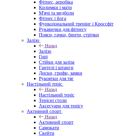
Фітнес, аеробіка
Килимки і мати
М'ячі та медболи
Фітнес і йога
Функціональний тренінг і Кроссфіт
Рукавички для фітнесу
Пояси, гачки, бинти, стрічки
Залізо
Назад
Залізо
Гирі
Стійки для заліза
Гантелі і штанги
Диски, грифи, замки
Рукоятки для тяг
Настільний теніс
Назад
Настільний теніс
Тенісні столи
Аксесуари для тенісу
Активний спорт
Назад
Активний спорт
Самокати
Скейти