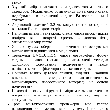
замок.
Зручний вибір навантаження за допомогою магнітного
селектора. Можна легко дотягнутися до вагового стека,
перебуваючи в положенні сидячи. Развесовка в кг і
фунтах.
Акриловий захисний 3,2 мм кожух, повністю закриває
вантажний стек з двох сторін.
Напрямні штанги вантажних стеків мають високу якість
полірування і покриті хромом - довговічність,
мінімальний опір тертю.
У всіх вузлах обертання і кочення застосовуються
високоякісні підшипники NSK, Японія.
Тренажери EVOLUTION мають ергономічну форму
сидінь і спинок тренажерів, виготовлені методом
холодного формування поліуретану, а також
напівавтоматичні фіксатори положення сидінь.
Обшивка м'яких деталей спинки, сидіння і валиків
виконана зі спеціального антистатичного,
високоміцного, зносостійкого матеріалу на основі
поліуретану.
Нековзні ергономічні рукояті з міцним термопластичним
покриттям забезпечує комфорт і безпеку під час
тренування.
Трос вантажоблочних тренажерів має гелеве
наповнення для зменшення опору руху і тривалого