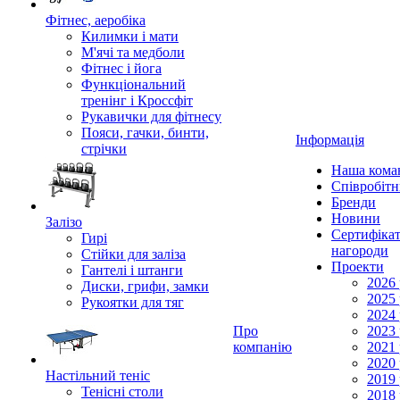
Фітнес, аеробіка
Килимки і мати
М'ячі та медболи
Фітнес і йога
Функціональний
тренінг і Кроссфіт
Рукавички для фітнесу
Пояси, гачки, бинти,
Інформація
стрічки
Наша кома
Співробіт
Бренди
Новини
Залізо
Сертифікат
Гирі
нагороди
Стійки для заліза
Проекти
Гантелі і штанги
2026 
Диски, грифи, замки
2025 
Рукоятки для тяг
2024 
Про
2023 
компанію
2021 
2020 
Настільний теніс
2019 
Тенісні столи
2018 