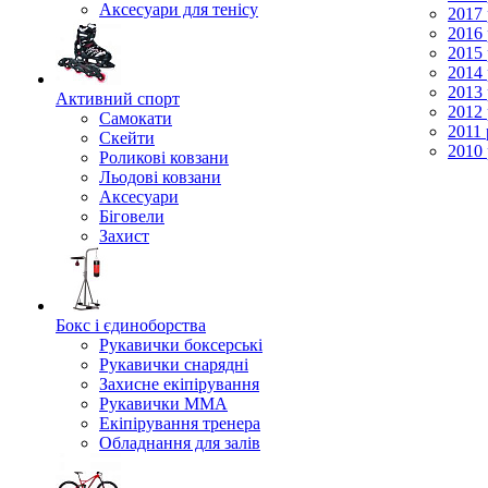
Аксесуари для тенісу
2017 
2016 
2015 
2014 
2013 
Активний спорт
2012 
Самокати
2011 
Скейти
2010 
Роликові ковзани
Льодові ковзани
Аксесуари
Біговели
Захист
Бокс і єдиноборства
Рукавички боксерські
Рукавички снарядні
Захисне екіпірування
Рукавички ММА
Екіпірування тренера
Обладнання для залів