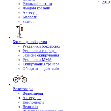
2010 
Роликові ковзани
Льодові ковзани
Аксесуари
Біговели
Захист
Бокс і єдиноборства
Рукавички боксерські
Рукавички снарядні
Захисне екіпірування
Рукавички ММА
Екіпірування тренера
Обладнання для залів
Велотовари
Велосипеди
Аксесуари
Компоненти
Велоэкіп