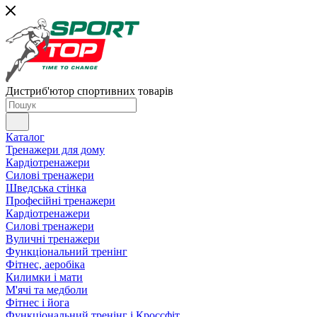
Дистриб'ютор спортивних товарів
Каталог
Тренажери для дому
Кардіотренажери
Силові тренажери
Шведська стінка
Професійні тренажери
Кардіотренажери
Силові тренажери
Вуличні тренажери
Функціональний тренінг
Фітнес, аеробіка
Килимки і мати
М'ячі та медболи
Фітнес і йога
Функціональний тренінг і Кроссфіт