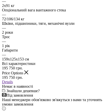
—
2х91 кг
Опціональний вага вантажного стека
—
72/106/134 кг
Шківи, підшипники, тяги, механічні вузли
—
2 роки
Трос
—
1 рік
Габарити
—
159х125х153 см
Всі характеристики
195 750
грн.
Price Options
195 750
грн.
Details
Немає в наявності
Знайшли дешевше?
Під замовлення
Наші менеджери обов'язково зв'яжуться з вами та уточнять
умови замовлення