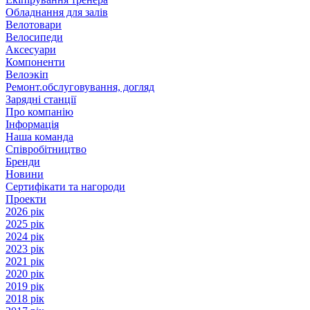
Обладнання для залів
Велотовари
Велосипеди
Аксесуари
Компоненти
Велоэкіп
Ремонт.обслуговування, догляд
Зарядні станції
Про компанію
Інформація
Наша команда
Співробітництво
Бренди
Новини
Сертифікати та нагороди
Проекти
2026 рік
2025 рік
2024 рік
2023 рік
2021 рік
2020 рік
2019 рік
2018 рік