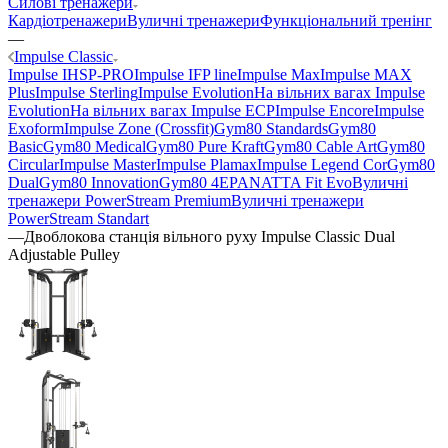
Силові тренажери
Кардіотренажери
Вуличні тренажери
Функціональний тренінг
—
Impulse Classic
Impulse IHSP-PRO
Impulse IFP line
Impulse Max
Impulse MAX
Plus
Impulse Sterling
Impulse Evolution
На вільних вагах Impulse
Evolution
На вільних вагах Impulse ECP
Impulse Encore
Impulse
Exoform
Impulse Zone (Crossfit)
Gym80 Standards
Gym80
Basic
Gym80 Medical
Gym80 Pure Kraft
Gym80 Cable Art
Gym80
Circular
Impulse Master
Impulse Plamax
Impulse Legend Cor
Gym80
Dual
Gym80 Innovation
Gym80 4E
PANATTA Fit Evo
Вуличні
тренажери PowerStream Premium
Вуличні тренажери
PowerStream Standart
—
Двоблокова станція вільного руху Impulse Classic Dual
Adjustable Pulley