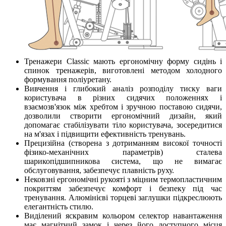
Тренажери Classic мають ергономічну форму сидінь і
спинок тренажерів, виготовлені методом холодного
формування поліуретану.
Вивчення і глибокий аналіз розподілу тиску ваги
користувача в різних сидячих положеннях і
взаємозв'язок між хребтом і зручною поставою сидячи,
дозволили створити ергономічний дизайн, який
допомагає стабілізувати тіло користувача, зосередитися
на м'язах і підвищити ефективність тренувань.
Прецизійна (створена з дотриманням високої точності
фізико-механічних параметрів) сталева
шарикопідшипникова система, що не вимагає
обслуговування, забезпечує плавність руху.
Нековзні ергономічні рукояті з міцним термопластичним
покриттям забезпечує комфорт і безпеку під час
тренування. Алюмінієві торцеві заглушки підкреслюють
елегантність стилю.
Виділений яскравим кольором селектор навантаження
має магнітний замок і через його доступного місця