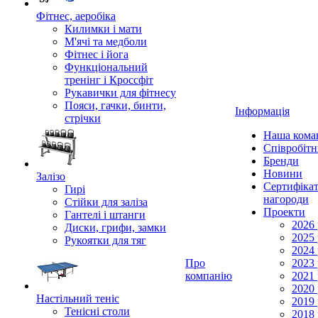
Фітнес, аеробіка
Килимки і мати
М'ячі та медболи
Фітнес і йога
Функціональний
тренінг і Кроссфіт
Рукавички для фітнесу
Пояси, гачки, бинти,
Інформація
стрічки
Наша кома
Співробіт
Бренди
Новини
Залізо
Сертифікат
Гирі
нагороди
Стійки для заліза
Проекти
Гантелі і штанги
2026 
Диски, грифи, замки
2025 
Рукоятки для тяг
2024 
Про
2023 
компанію
2021 
2020 
Настільний теніс
2019 
Тенісні столи
2018 