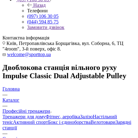
Назад
Телефони
(097) 106 30 05
(044) 594 85 75
Замовити дзвінок
Контактна інформація
Київ, Петропавлівська Борщагівка, вул. Соборна, 6, ТЦ
"4room", 3-й поверх, офіс 8.
welcome@sporttop.ua
Двоблокова станція вільного руху
Impulse Classic Dual Adjustable Pulley
Головна
—
Каталог
—
Професійні тренажери
Тренажери для дому
Фітнес, аеробіка
Залізо
Настільний
теніс
Активний спорт
Бокс і єдиноборства
Велотовари
Зарядні
станції
—