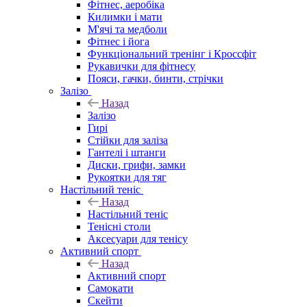
Фітнес, аеробіка
Килимки і мати
М'ячі та медболи
Фітнес і йога
Функціональний тренінг і Кроссфіт
Рукавички для фітнесу
Пояси, гачки, бинти, стрічки
Залізо
Назад
Залізо
Гирі
Стійки для заліза
Гантелі і штанги
Диски, грифи, замки
Рукоятки для тяг
Настільний теніс
Назад
Настільний теніс
Тенісні столи
Аксесуари для тенісу
Активний спорт
Назад
Активний спорт
Самокати
Скейти