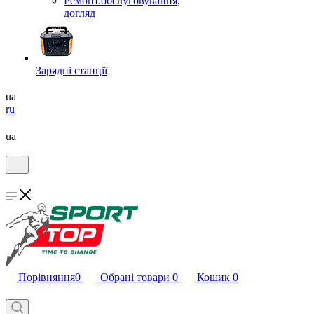
Ремонт.обслуговування,
догляд
Зарядні станції
ua
ru
ua
Порівняння
0
Обрані товари
0
Кошик
0