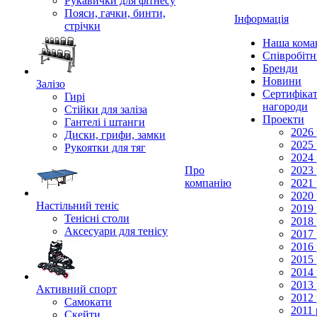
Рукавички для фітнесу
Пояси, гачки, бинти,
Інформація
стрічки
Наша кома
Співробіт
Бренди
Новини
Залізо
Сертифікат
Гирі
нагороди
Стійки для заліза
Проекти
Гантелі і штанги
2026 
Диски, грифи, замки
2025 
Рукоятки для тяг
2024 
Про
2023 
компанію
2021 
2020 
Настільний теніс
2019 
Тенісні столи
2018 
Аксесуари для тенісу
2017 
2016 
2015 
2014 
2013 
Активний спорт
2012 
Самокати
2011 
Скейти