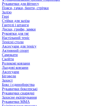
Рукавички для фітнесу
Пояси, гачки, бинти, стрічки
Залізо
Гирі
Стійки для заліза
Гантелі і штанги
Диски, грифи, замки
Рукоятки для тяг
Настільний теніс
Тенісні столи
Аксесуари для тенісу
Активний спорт
Самокати
Скейти
Роликові ковзани
Льодові ковзани
Аксесуари
Біговели
Захист
Бокс і єдиноборства
Рукавички боксерські
Рукавички снарядні
Захисне екіпірування
Рукавички ММА
Екіпірування тренера