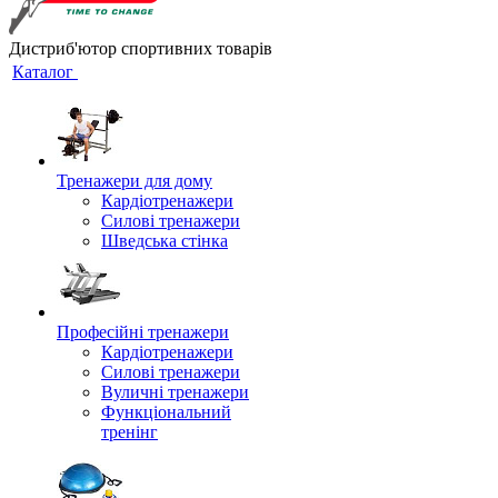
Дистриб'ютор спортивних товарів
Каталог
Тренажери для дому
Кардіотренажери
Силові тренажери
Шведська стінка
Професійні тренажери
Кардіотренажери
Силові тренажери
Вуличні тренажери
Функціональний
тренінг