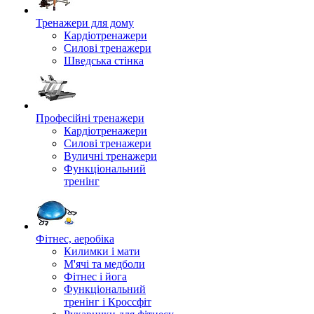
Тренажери для дому
Кардіотренажери
Силові тренажери
Шведська стінка
Професійні тренажери
Кардіотренажери
Силові тренажери
Вуличні тренажери
Функціональний
тренінг
Фітнес, аеробіка
Килимки і мати
М'ячі та медболи
Фітнес і йога
Функціональний
тренінг і Кроссфіт