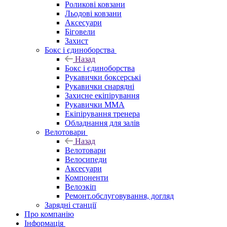
Роликові ковзани
Льодові ковзани
Аксесуари
Біговели
Захист
Бокс і єдиноборства
Назад
Бокс і єдиноборства
Рукавички боксерські
Рукавички снарядні
Захисне екіпірування
Рукавички ММА
Екіпірування тренера
Обладнання для залів
Велотовари
Назад
Велотовари
Велосипеди
Аксесуари
Компоненти
Велоэкіп
Ремонт.обслуговування, догляд
Зарядні станції
Про компанію
Інформація