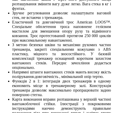
розташування змінити вагу дуже легко. Вага стека в кг і
фунтах.
Зручне регулювання дозволяє налаштувати ваговий
стек, не встаючи з тренажера.
Еластичний та довговічний трос American LOOS™.
Спеціальне обплетення троса наповнене гелієвим
мастилом для зменшення опору руху та відмінного
ковзання. Трос протестований протягом 250 000 циклів
при максимальному навантаженні.
З метою безпеки шківи та механізми рухомих частин
тренажера, закриті спеціальними кожухами з ABS
пластику, міцного та зносостійкого. У базовій
комплектації тренажер оснащений коротким захистом
вантажних стеків. Переднє зачохління додається
опціонально.
Напрямні штанги вантажних стеків мають високу якість
полірування-довговічність , мінімальний опір тертю.
Функція 2 в 1: інтеграція двох тренажерів в одному
економить місце в тренажерному залі. Конструкція
тренажера дозволяє максимально пропрацювати задню
поверхню стегна.
Карта виконання вправи розташована у верхній частині
вантажоблочної стійки. Ілюстрації з покроковими
інструкціями наочно демонструють правильне
положення тіла при виконанні вправ і задіяну групу