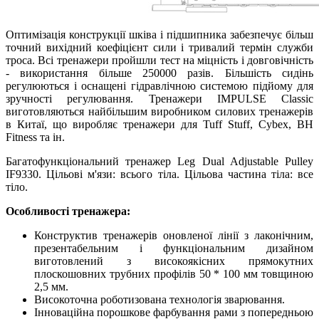
Оптимізація конструкції шківа і підшипника забезпечує більш
точний вихідний коефіцієнт сили і тривалий термін служби
троса. Всі тренажери пройшли тест на міцність і довговічність
- використання більше 250000 разів. Більшість сидінь
регулюються і оснащені гідравлічною системою підйому для
зручності регулювання. Тренажери IMPULSE Classic
виготовляються найбільшим виробником силових тренажерів
в Китаї, що виробляє тренажери для Tuff Stuff, Cybex, BH
Fitness та ін.
Багатофункціональний тренажер Leg Dual Adjustable Pulley
IF9330. Цільові м'язи: всього тіла. Цільова частина тіла: все
тіло.
Особливості тренажера:
Конструктив тренажерів оновленої лінії з лаконічним,
презентабельним і функціональним дизайном
виготовлений з високоякісних прямокутних
плоскошовних трубних профілів 50 * 100 мм товщиною
2,5 мм.
Високоточна роботизована технологія зварювання.
Інноваційна порошкове фарбування рами з попередньою