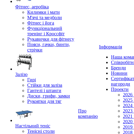
Фітнес, аеробіка
Килимки і мати
М'ячі та медболи
Фітнес і йога
Функціональний
тренінг і Кроссфіт
Рукавички для фітнесу
Пояси, гачки, бинти,
Інформація
стрічки
Наша кома
Співробіт
Бренди
Новини
Залізо
Сертифікат
Гирі
нагороди
Стійки для заліза
Проекти
Гантелі і штанги
2026 
Диски, грифи, замки
2025 
Рукоятки для тяг
2024 
Про
2023 
компанію
2021 
2020 
Настільний теніс
2019 
Тенісні столи
2018 