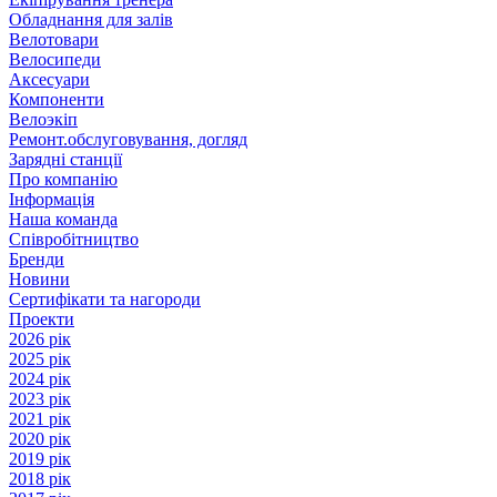
Обладнання для залів
Велотовари
Велосипеди
Аксесуари
Компоненти
Велоэкіп
Ремонт.обслуговування, догляд
Зарядні станції
Про компанію
Інформація
Наша команда
Співробітництво
Бренди
Новини
Сертифікати та нагороди
Проекти
2026 рік
2025 рік
2024 рік
2023 рік
2021 рік
2020 рік
2019 рік
2018 рік