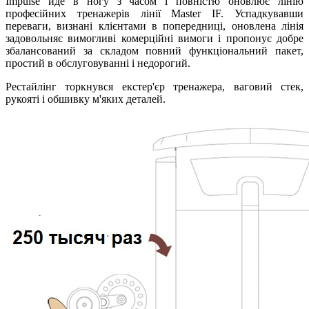
Impulse йде в ногу з часом і повністю оновлює лінію
професійних тренажерів лінії Master IF. Успадкувавши
переваги, визнані клієнтами в попередниці, оновлена лінія
задовольняє вимогливі комерційні вимоги і пропонує добре
збалансований за складом повний функціональний пакет,
простий в обслуговуванні і недорогий.
Рестайлінг торкнувся екстер'єр тренажера, ваговий стек,
рукояті і обшивку м'яких деталей.