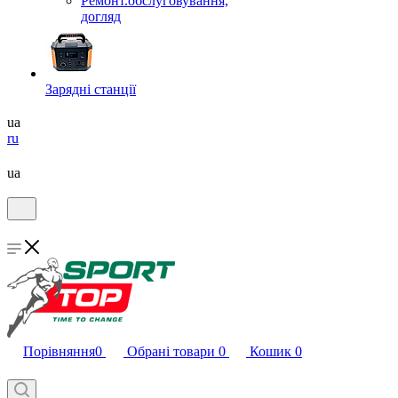
Ремонт.обслуговування,
догляд
Зарядні станції
ua
ru
ua
Порівняння
0
Обрані товари
0
Кошик
0