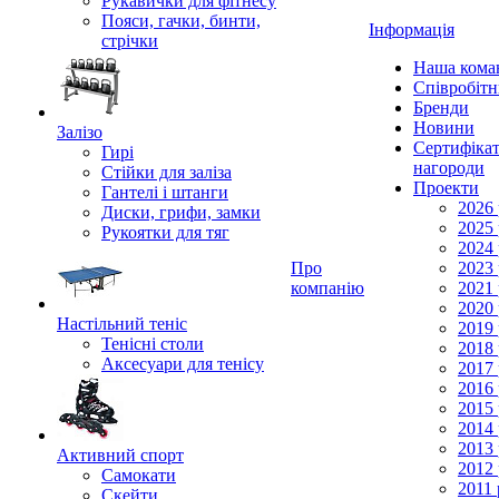
Рукавички для фітнесу
Пояси, гачки, бинти,
Інформація
стрічки
Наша кома
Співробіт
Бренди
Новини
Залізо
Сертифікат
Гирі
нагороди
Стійки для заліза
Проекти
Гантелі і штанги
2026 
Диски, грифи, замки
2025 
Рукоятки для тяг
2024 
Про
2023 
компанію
2021 
2020 
Настільний теніс
2019 
Тенісні столи
2018 
Аксесуари для тенісу
2017 
2016 
2015 
2014 
2013 
Активний спорт
2012 
Самокати
2011 
Скейти