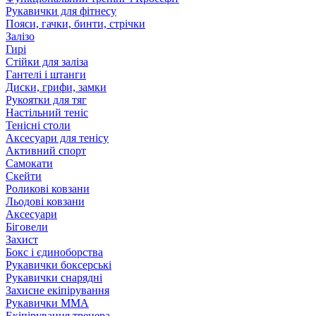
Рукавички для фітнесу
Пояси, гачки, бинти, стрічки
Залізо
Гирі
Стійки для заліза
Гантелі і штанги
Диски, грифи, замки
Рукоятки для тяг
Настільний теніс
Тенісні столи
Аксесуари для тенісу
Активний спорт
Самокати
Скейти
Роликові ковзани
Льодові ковзани
Аксесуари
Біговели
Захист
Бокс і єдиноборства
Рукавички боксерські
Рукавички снарядні
Захисне екіпірування
Рукавички ММА
Екіпірування тренера