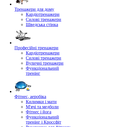
Тренажери для дому
Кардіотренажери
Силові тренажери
Шведська стінка
Професійні тренажери
Кардіотренажери
Силові тренажери
Вуличні тренажери
Функціональний
тренінг
Фітнес, аеробіка
Килимки і мати
М'ячі та медболи
Фітнес і йога
Функціональний
тренінг і Кроссфіт