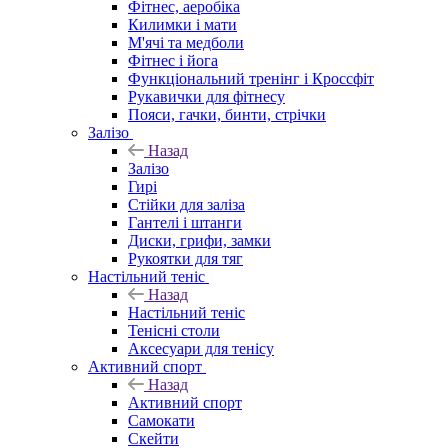
Фітнес, аеробіка
Килимки і мати
М'ячі та медболи
Фітнес і йога
Функціональний тренінг і Кроссфіт
Рукавички для фітнесу
Пояси, гачки, бинти, стрічки
Залізо
Назад
Залізо
Гирі
Стійки для заліза
Гантелі і штанги
Диски, грифи, замки
Рукоятки для тяг
Настільний теніс
Назад
Настільний теніс
Тенісні столи
Аксесуари для тенісу
Активний спорт
Назад
Активний спорт
Самокати
Скейти