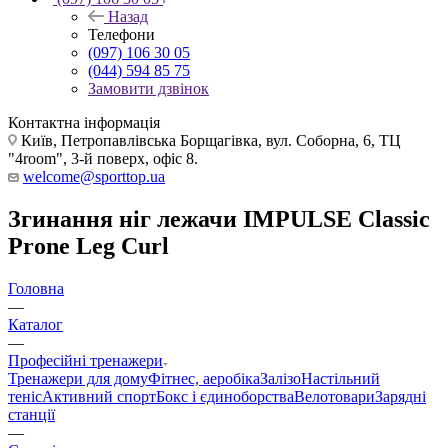
Назад
Телефони
(097) 106 30 05
(044) 594 85 75
Замовити дзвінок
Контактна інформація
Київ, Петропавлівська Борщагівка, вул. Соборна, 6, ТЦ
"4room", 3-й поверх, офіс 8.
welcome@sporttop.ua
Згинання ніг лежачи IMPULSE Classic
Prone Leg Curl
Головна
—
Каталог
—
Професійні тренажери
Тренажери для дому
Фітнес, аеробіка
Залізо
Настільний
теніс
Активний спорт
Бокс і єдиноборства
Велотовари
Зарядні
станції
—