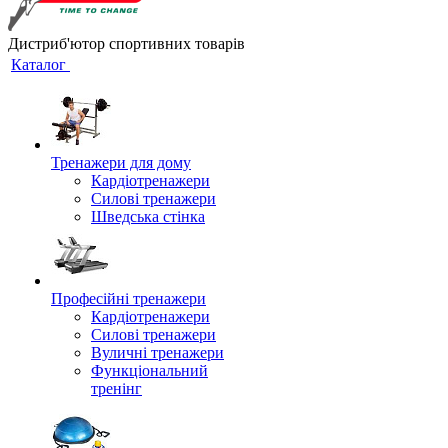
Дистриб'ютор спортивних товарів
Каталог
Тренажери для дому
Кардіотренажери
Силові тренажери
Шведська стінка
Професійні тренажери
Кардіотренажери
Силові тренажери
Вуличні тренажери
Функціональний
тренінг