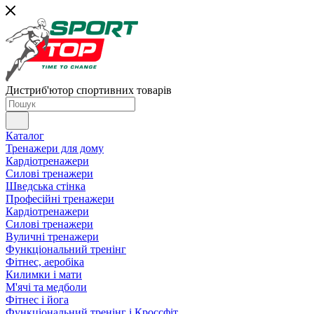
Дистриб'ютор спортивних товарів
Каталог
Тренажери для дому
Кардіотренажери
Силові тренажери
Шведська стінка
Професійні тренажери
Кардіотренажери
Силові тренажери
Вуличні тренажери
Функціональний тренінг
Фітнес, аеробіка
Килимки і мати
М'ячі та медболи
Фітнес і йога
Функціональний тренінг і Кроссфіт