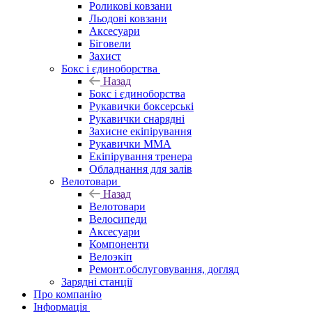
Роликові ковзани
Льодові ковзани
Аксесуари
Біговели
Захист
Бокс і єдиноборства
Назад
Бокс і єдиноборства
Рукавички боксерські
Рукавички снарядні
Захисне екіпірування
Рукавички ММА
Екіпірування тренера
Обладнання для залів
Велотовари
Назад
Велотовари
Велосипеди
Аксесуари
Компоненти
Велоэкіп
Ремонт.обслуговування, догляд
Зарядні станції
Про компанію
Інформація