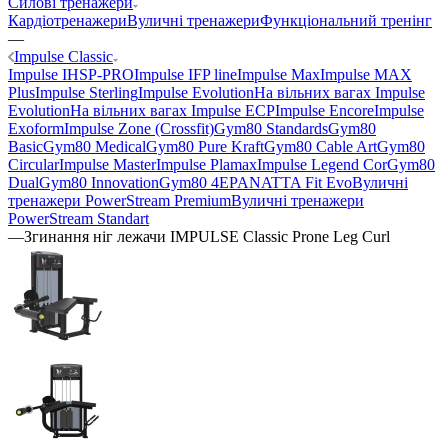
Силові тренажери
Кардіотренажери
Вуличні тренажери
Функціональний тренінг
—
Impulse Classic
Impulse IHSP-PRO
Impulse IFP line
Impulse Max
Impulse MAX
Plus
Impulse Sterling
Impulse Evolution
На вільних вагах Impulse
Evolution
На вільних вагах Impulse ECP
Impulse Encore
Impulse
Exoform
Impulse Zone (Crossfit)
Gym80 Standards
Gym80
Basic
Gym80 Medical
Gym80 Pure Kraft
Gym80 Cable Art
Gym80
Circular
Impulse Master
Impulse Plamax
Impulse Legend Cor
Gym80
Dual
Gym80 Innovation
Gym80 4E
PANATTA Fit Evo
Вуличні
тренажери PowerStream Premium
Вуличні тренажери
PowerStream Standart
—
Згинання ніг лежачи IMPULSE Classic Prone Leg Curl