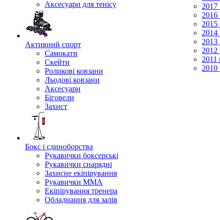
Аксесуари для тенісу
2017 
2016 
2015 
2014 
2013 
Активний спорт
2012 
Самокати
2011 
Скейти
2010 
Роликові ковзани
Льодові ковзани
Аксесуари
Біговели
Захист
Бокс і єдиноборства
Рукавички боксерські
Рукавички снарядні
Захисне екіпірування
Рукавички ММА
Екіпірування тренера
Обладнання для залів