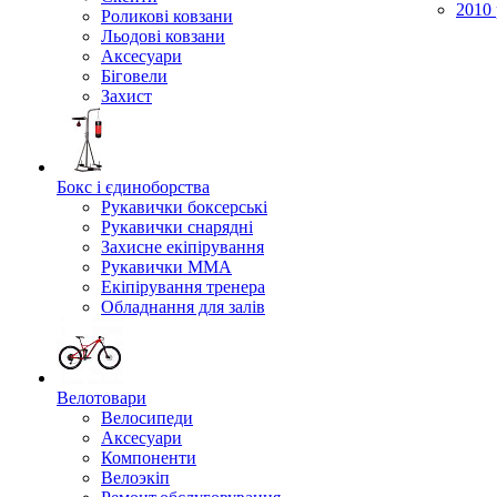
2010 
Роликові ковзани
Льодові ковзани
Аксесуари
Біговели
Захист
Бокс і єдиноборства
Рукавички боксерські
Рукавички снарядні
Захисне екіпірування
Рукавички ММА
Екіпірування тренера
Обладнання для залів
Велотовари
Велосипеди
Аксесуари
Компоненти
Велоэкіп