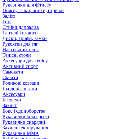
Рукавички для фітнесу
Пояси, гачки, бинти, стрічки
Залізо
Гирі
Стійки для заліза
Гантелі і штанги
Диски, грифи, замки
Рукоятки для тяг
Настільний теніс
Тенісні столи
Аксесуари для тенісу
Активний спорт
Самокати
Скейти
Роликові ковзани
Льодові ковзани
Аксесуари
Біговели
Захист
Бокс і єдиноборства
Рукавички боксерські
Рукавички снарядні
Захисне екіпірування
Рукавички ММА
Екіпірування тренера