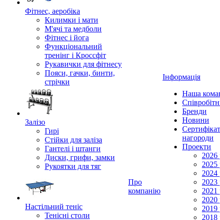
Фітнес, аеробіка
Килимки і мати
М'ячі та медболи
Фітнес і йога
Функціональний
тренінг і Кроссфіт
Рукавички для фітнесу
Пояси, гачки, бинти,
Інформація
стрічки
Наша кома
Співробіт
Бренди
Новини
Залізо
Сертифікат
Гирі
нагороди
Стійки для заліза
Проекти
Гантелі і штанги
2026 
Диски, грифи, замки
2025 
Рукоятки для тяг
2024 
Про
2023 
компанію
2021 
2020 
Настільний теніс
2019 
Тенісні столи
2018 