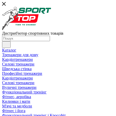
Дистриб'ютор спортивних товарів
Каталог
Тренажери для дому
Кардіотренажери
Силові тренажери
Шведська стінка
Професійні тренажери
Кардіотренажери
Силові тренажери
Вуличні тренажери
Функціональний тренінг
Фітнес, аеробіка
Килимки і мати
М'ячі та медболи
Фітнес і йога
Функціональний тренінг і Кроссфіт