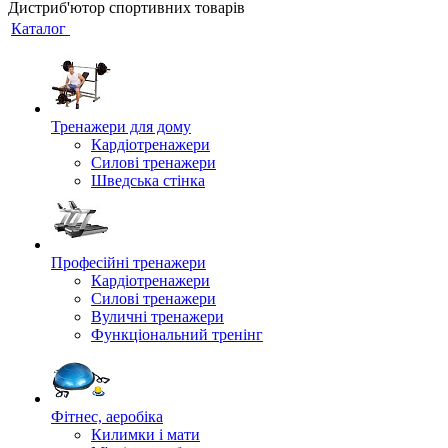
Дистриб'ютор спортивних товарів
Каталог
Тренажери для дому
Кардіотренажери
Силові тренажери
Шведська стінка
Професійні тренажери
Кардіотренажери
Силові тренажери
Вуличні тренажери
Функціональний тренінг
Фітнес, аеробіка
Килимки і мати