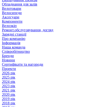
Обладнання для залів
Велотовари
Велосипеди
Аксесуари
Компоненти
Велоэкіп
Ремонт.обслуговування, догляд
Зарядні станції
Про компанію
Інформація
Наша команда
Співробітництво
Бренди
Новини
Сертифікати та нагороди
Проекти
2026 рік
2025 рік
2024 рік
2023 рік
2021 рік
2020 рік
2019 рік
2018 рік