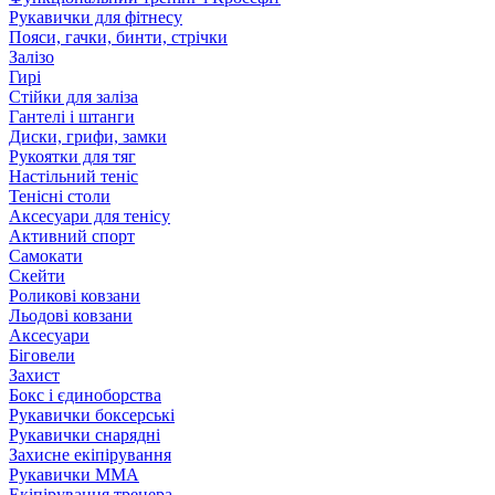
Рукавички для фітнесу
Пояси, гачки, бинти, стрічки
Залізо
Гирі
Стійки для заліза
Гантелі і штанги
Диски, грифи, замки
Рукоятки для тяг
Настільний теніс
Тенісні столи
Аксесуари для тенісу
Активний спорт
Самокати
Скейти
Роликові ковзани
Льодові ковзани
Аксесуари
Біговели
Захист
Бокс і єдиноборства
Рукавички боксерські
Рукавички снарядні
Захисне екіпірування
Рукавички ММА
Екіпірування тренера