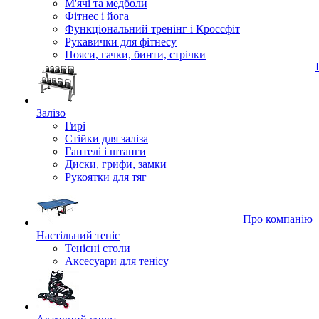
М'ячі та медболи
Фітнес і йога
Функціональний тренінг і Кроссфіт
Рукавички для фітнесу
Пояси, гачки, бинти, стрічки
Залізо
Гирі
Стійки для заліза
Гантелі і штанги
Диски, грифи, замки
Рукоятки для тяг
Про компанію
Настільний теніс
Тенісні столи
Аксесуари для тенісу