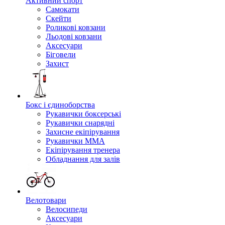
Активний спорт
Самокати
Скейти
Роликові ковзани
Льодові ковзани
Аксесуари
Біговели
Захист
Бокс і єдиноборства
Рукавички боксерські
Рукавички снарядні
Захисне екіпірування
Рукавички ММА
Екіпірування тренера
Обладнання для залів
Велотовари
Велосипеди
Аксесуари