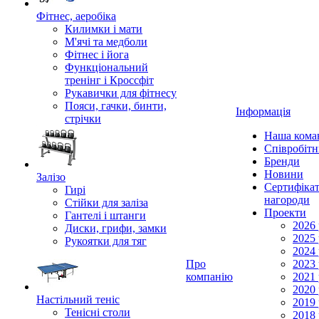
Фітнес, аеробіка
Килимки і мати
М'ячі та медболи
Фітнес і йога
Функціональний
тренінг і Кроссфіт
Рукавички для фітнесу
Пояси, гачки, бинти,
Інформація
стрічки
Наша кома
Співробіт
Бренди
Новини
Залізо
Сертифікат
Гирі
нагороди
Стійки для заліза
Проекти
Гантелі і штанги
2026 
Диски, грифи, замки
2025 
Рукоятки для тяг
2024 
Про
2023 
компанію
2021 
2020 
Настільний теніс
2019 
Тенісні столи
2018 