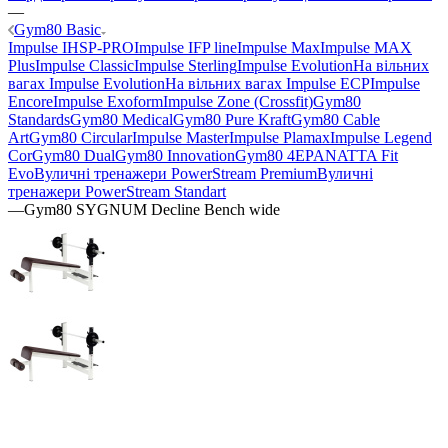
—
Gym80 Basic
Impulse IHSP-PRO
Impulse IFP line
Impulse Max
Impulse MAX
Plus
Impulse Classic
Impulse Sterling
Impulse Evolution
На вільних
вагах Impulse Evolution
На вільних вагах Impulse ECP
Impulse
Encore
Impulse Exoform
Impulse Zone (Crossfit)
Gym80
Standards
Gym80 Medical
Gym80 Pure Kraft
Gym80 Cable
Art
Gym80 Circular
Impulse Master
Impulse Plamax
Impulse Legend
Cor
Gym80 Dual
Gym80 Innovation
Gym80 4E
PANATTA Fit
Evo
Вуличні тренажери PowerStream Premium
Вуличні
тренажери PowerStream Standart
—
Gym80 SYGNUM Decline Bench wide