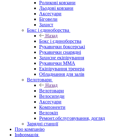
Роликові ковзани
Льодові ковзани
Аксесуари
Біговели
Захист
Бокс і єдиноборства
Назад
Бокс і єдиноборства
Рукавички боксерські
Рукавички снарядні
Захисне екіпірування
Рукавички ММА
Екіпірування тренера
Обладнання для залів
Велотовари
Назад
Велотовари
Велосипеди
Аксесуари
Компоненти
Велоэкіп
Ремонт.обслуговування, догляд
Зарядні станції
Про компанію
Інформація