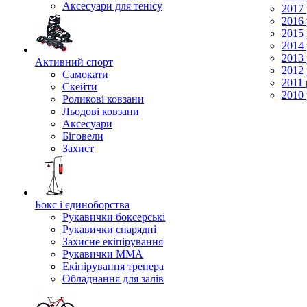
Аксесуари для тенісу
2017 
2016 
2015 
2014 
2013 
Активний спорт
2012 
Самокати
2011 
Скейти
2010 
Роликові ковзани
Льодові ковзани
Аксесуари
Біговели
Захист
Бокс і єдиноборства
Рукавички боксерські
Рукавички снарядні
Захисне екіпірування
Рукавички ММА
Екіпірування тренера
Обладнання для залів