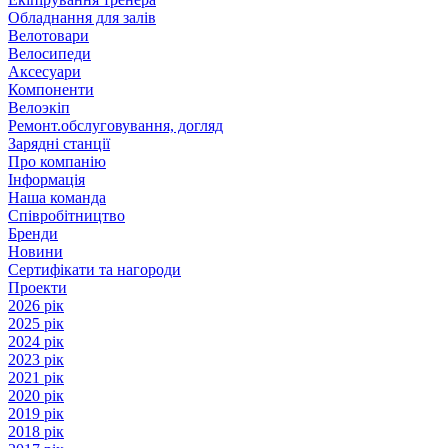
Обладнання для залів
Велотовари
Велосипеди
Аксесуари
Компоненти
Велоэкіп
Ремонт.обслуговування, догляд
Зарядні станції
Про компанію
Інформація
Наша команда
Співробітництво
Бренди
Новини
Сертифікати та нагороди
Проекти
2026 рік
2025 рік
2024 рік
2023 рік
2021 рік
2020 рік
2019 рік
2018 рік