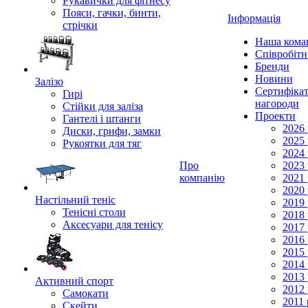
Рукавички для фітнесу
Пояси, гачки, бинти,
Інформація
стрічки
Наша кома
Співробіт
Бренди
Новини
Залізо
Сертифікат
Гирі
нагороди
Стійки для заліза
Проекти
Гантелі і штанги
2026 
Диски, грифи, замки
2025 
Рукоятки для тяг
2024 
Про
2023 
компанію
2021 
2020 
Настільний теніс
2019 
Тенісні столи
2018 
Аксесуари для тенісу
2017 
2016 
2015 
2014 
2013 
Активний спорт
2012 
Самокати
2011 
Скейти