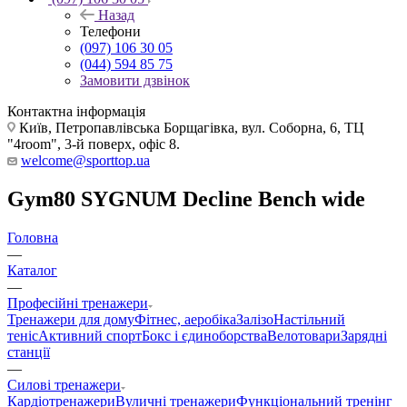
Назад
Телефони
(097) 106 30 05
(044) 594 85 75
Замовити дзвінок
Контактна інформація
Київ, Петропавлівська Борщагівка, вул. Соборна, 6, ТЦ
"4room", 3-й поверх, офіс 8.
welcome@sporttop.ua
Gym80 SYGNUM Decline Bench wide
Головна
—
Каталог
—
Професійні тренажери
Тренажери для дому
Фітнес, аеробіка
Залізо
Настільний
теніс
Активний спорт
Бокс і єдиноборства
Велотовари
Зарядні
станції
—
Силові тренажери
Кардіотренажери
Вуличні тренажери
Функціональний тренінг