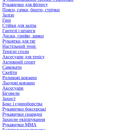
Рукавички для фітнесу
Пояси, гачки, бинти, стрічки
Залізо
Гирі
Стійки для заліза
Гантелі і штанги
Диски, грифи, замки
Рукоятки для тяг
Настільний теніс
Тенісні столи
Аксесуари для тенісу
Активний спорт
Самокати
Скейти
Роликові ковзани
Льодові ковзани
Аксесуари
Біговели
Захист
Бокс і єдиноборства
Рукавички боксерські
Рукавички снарядні
Захисне екіпірування
Рукавички ММА
Екіпірування тренера