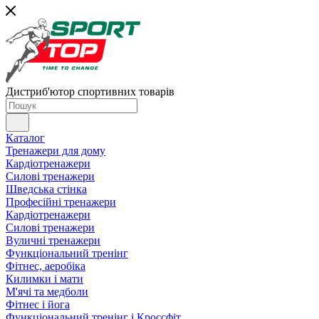
Дистриб'ютор спортивних товарів
Каталог
Тренажери для дому
Кардіотренажери
Силові тренажери
Шведська стінка
Професійні тренажери
Кардіотренажери
Силові тренажери
Вуличні тренажери
Функціональний тренінг
Фітнес, аеробіка
Килимки і мати
М'ячі та медболи
Фітнес і йога
Функціональний тренінг і Кроссфіт