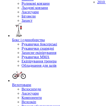
2010 
Роликові ковзани
Льодові ковзани
Аксесуари
Біговели
Захист
Бокс і єдиноборства
Рукавички боксерські
Рукавички снарядні
Захисне екіпірування
Рукавички ММА
Екіпірування тренера
Обладнання для залів
Велотовари
Велосипеди
Аксесуари
Компоненти
Велоэкіп