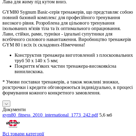
Лава для жиму під кутом вниз
.
GYM80 Sygnum Basic-серія тренажерів, що представляє собою
повний базовий комплекс для професійного тренування
високого рівня. Розроблена для цільового тренування
ізольованих м'язів тіла та їх оптимального опрацювання.
Лави, стійки, рами, турніки - ідеальні супутники для
всебічного силового навантаження. Виробництво тренажерів
GYM 80 і всіх їх складових-Німеччина!
Конструктив тренажера виготовлений з плоскоовальних
труб 50 x 140 x 5 мм;
Покриття м'яких частин тренажера-високоякісна
винилискожа.
* Умови поставки тренажерів, а також можливі знижки,
розстрочки і кредити обговорюються індивідуально, в процесі
формування кожного конкретного замовлення.
Документи
gym80_fitness_2010_international_1773_242.pdf
5,6 мб
Всі товари категорії