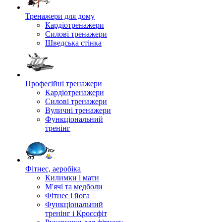
Тренажери для дому
Кардіотренажери
Силові тренажери
Шведська стінка
Професійні тренажери
Кардіотренажери
Силові тренажери
Вуличні тренажери
Функціональний
тренінг
Фітнес, аеробіка
Килимки і мати
М'ячі та медболи
Фітнес і йога
Функціональний
тренінг і Кроссфіт