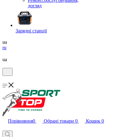
Ремонт.обслуговування,
догляд
Зарядні станції
ua
ru
ua
Порівняння
0
Обрані товари
0
Кошик
0