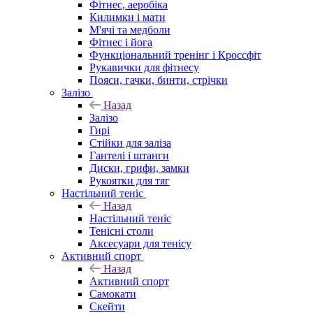
Фітнес, аеробіка
Килимки і мати
М'ячі та медболи
Фітнес і йога
Функціональний тренінг і Кроссфіт
Рукавички для фітнесу
Пояси, гачки, бинти, стрічки
Залізо
Назад
Залізо
Гирі
Стійки для заліза
Гантелі і штанги
Диски, грифи, замки
Рукоятки для тяг
Настільний теніс
Назад
Настільний теніс
Тенісні столи
Аксесуари для тенісу
Активний спорт
Назад
Активний спорт
Самокати
Скейти