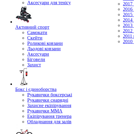
Аксесуари для тенісу
2017 
2016 
2015 
2014 
2013 
Активний спорт
2012 
Самокати
2011 
Скейти
2010 
Роликові ковзани
Льодові ковзани
Аксесуари
Біговели
Захист
Бокс і єдиноборства
Рукавички боксерські
Рукавички снарядні
Захисне екіпірування
Рукавички ММА
Екіпірування тренера
Обладнання для залів