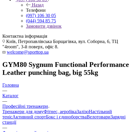
Назад
Телефони
(097) 106 30 05
(044) 594 85 75
Замовити дзвінок
Контактна інформація
Київ, Петропавлівська Борщагівка, вул. Соборна, 6, ТЦ
"4room", 3-й поверх, офіс 8.
welcome@sporttop.ua
GYM80 Sygnum Functional Performance
Leather punching bag, big 55kg
Головна
—
Каталог
—
Професійні тренажери
Тренажери для дому
Фітнес, аеробіка
Залізо
Настільний
теніс
Активний спорт
Бокс і єдиноборства
Велотовари
Зарядні
станції
—