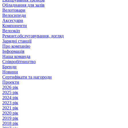
Обладнання для залів
Велотовари
Велосипеди
Аксесуари
Компоненти
Велоэкіп
Ремонт.обслуговування, догляд
Зарядні станції
Про компанію
Інформація
Наша команда
Співробітництво
Бренди
Новини
Сертифікати та нагороди
Проекти
2026 рік
2025 рік
2024 рік
2023 рік
2021 рік
2020 рік
2019 рік
2018 рік