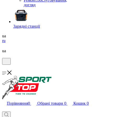
Ремонт.обслуговування,
догляд
Зарядні станції
ua
ru
ua
Порівняння
0
Обрані товари
0
Кошик
0