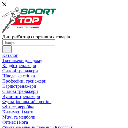
Дистриб'ютор спортивних товарів
Каталог
Тренажери для дому
Кардіотренажери
Силові тренажери
Шведська стінка
Професійні тренажери
Кардіотренажери
Силові тренажери
Вуличні тренажери
Функціональний тренінг
Фітнес, аеробіка
Килимки і мати
М'ячі та медболи
Фітнес і йога
Функціональний тренінг і Кроссфіт