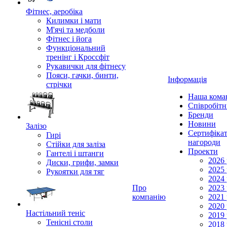
Фітнес, аеробіка
Килимки і мати
М'ячі та медболи
Фітнес і йога
Функціональний
тренінг і Кроссфіт
Рукавички для фітнесу
Пояси, гачки, бинти,
Інформація
стрічки
Наша кома
Співробіт
Бренди
Новини
Залізо
Сертифікат
Гирі
нагороди
Стійки для заліза
Проекти
Гантелі і штанги
2026 
Диски, грифи, замки
2025 
Рукоятки для тяг
2024 
Про
2023 
компанію
2021 
2020 
Настільний теніс
2019 
Тенісні столи
2018 