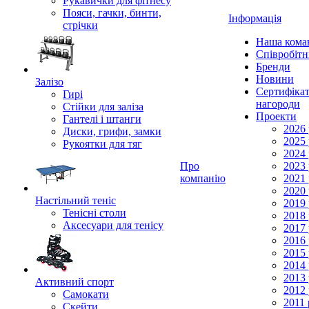
Рукавички для фітнесу
Пояси, гачки, бинти,
Інформація
стрічки
Наша кома
Співробіт
Бренди
Новини
Залізо
Сертифікат
Гирі
нагороди
Стійки для заліза
Проекти
Гантелі і штанги
2026 
Диски, грифи, замки
2025 
Рукоятки для тяг
2024 
Про
2023 
компанію
2021 
2020 
Настільний теніс
2019 
Тенісні столи
2018 
Аксесуари для тенісу
2017 
2016 
2015 
2014 
2013 
Активний спорт
2012 
Самокати
2011 
Скейти