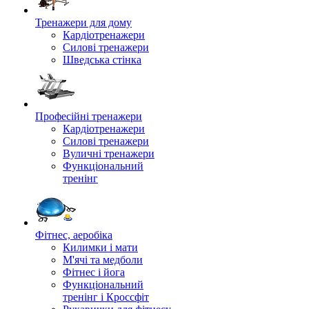
Тренажери для дому
Кардіотренажери
Силові тренажери
Шведська стінка
Професійні тренажери
Кардіотренажери
Силові тренажери
Вуличні тренажери
Функціональний
тренінг
Фітнес, аеробіка
Килимки і мати
М'ячі та медболи
Фітнес і йога
Функціональний
тренінг і Кроссфіт