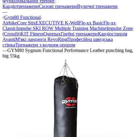
Функціональний тренінг
Кардіотренажери
Силові тренажери
Вуличні тренажери
—
Gym80 Functional
Airbike
Core Stix
EXECUTIVE K-Well
Fle-xx Basic
Fle-xx
Classic
Impulse SKI ROW Multiple Training Machine
Impulse Zone
(Crossfit)
KIT Fitness
Queenax
Гребні тренажери
Кардіостанція
Avanti
М'які ланцюги RevoRing
Професійна шведська
стінка
Тренажери з водним опором
—
GYM80 Sygnum Functional Performance Leather punching bag,
big 55kg