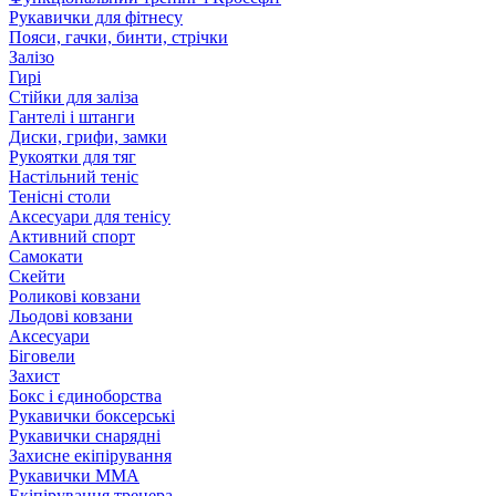
Рукавички для фітнесу
Пояси, гачки, бинти, стрічки
Залізо
Гирі
Стійки для заліза
Гантелі і штанги
Диски, грифи, замки
Рукоятки для тяг
Настільний теніс
Тенісні столи
Аксесуари для тенісу
Активний спорт
Самокати
Скейти
Роликові ковзани
Льодові ковзани
Аксесуари
Біговели
Захист
Бокс і єдиноборства
Рукавички боксерські
Рукавички снарядні
Захисне екіпірування
Рукавички ММА
Екіпірування тренера