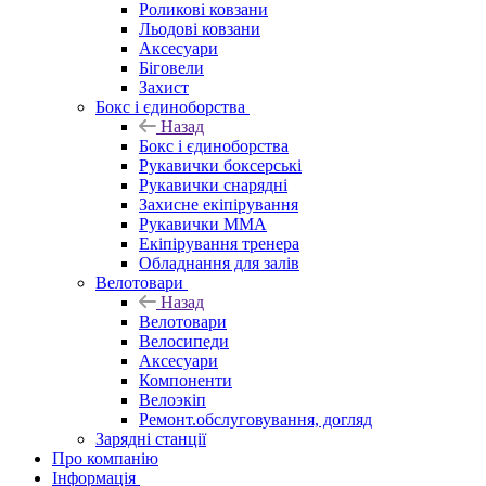
Роликові ковзани
Льодові ковзани
Аксесуари
Біговели
Захист
Бокс і єдиноборства
Назад
Бокс і єдиноборства
Рукавички боксерські
Рукавички снарядні
Захисне екіпірування
Рукавички ММА
Екіпірування тренера
Обладнання для залів
Велотовари
Назад
Велотовари
Велосипеди
Аксесуари
Компоненти
Велоэкіп
Ремонт.обслуговування, догляд
Зарядні станції
Про компанію
Інформація