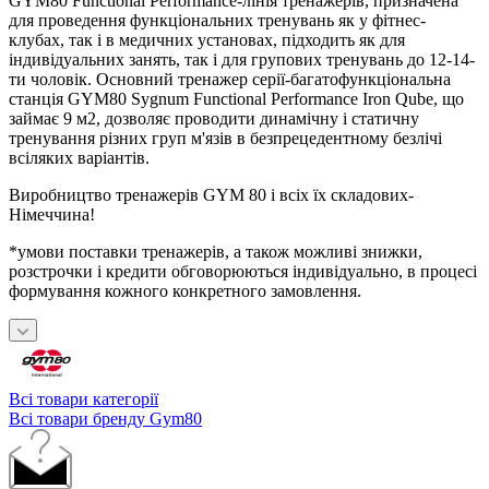
GYM80 Functional Performance-лінія тренажерів, призначена
для проведення функціональних тренувань як у фітнес-
клубах, так і в медичних установах, підходить як для
індивідуальних занять, так і для групових тренувань до 12-14-
ти чоловік. Основний тренажер серії-багатофункціональна
станція GYM80 Sygnum Functional Performance Iron Qube, що
займає 9 м2, дозволяє проводити динамічну і статичну
тренування різних груп м'язів в безпрецедентному безлічі
всіляких варіантів.
Виробництво тренажерів GYM 80 і всіх їх складових-
Німеччина!
*умови поставки тренажерів, а також можливі знижки,
розстрочки і кредити обговорюються індивідуально, в процесі
формування кожного конкретного замовлення.
Всі товари категорії
Всі товари бренду Gym80