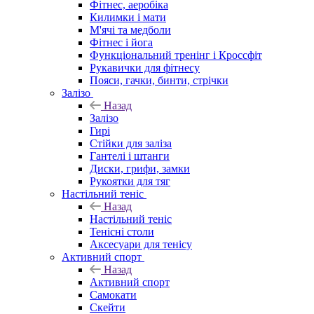
Фітнес, аеробіка
Килимки і мати
М'ячі та медболи
Фітнес і йога
Функціональний тренінг і Кроссфіт
Рукавички для фітнесу
Пояси, гачки, бинти, стрічки
Залізо
Назад
Залізо
Гирі
Стійки для заліза
Гантелі і штанги
Диски, грифи, замки
Рукоятки для тяг
Настільний теніс
Назад
Настільний теніс
Тенісні столи
Аксесуари для тенісу
Активний спорт
Назад
Активний спорт
Самокати
Скейти