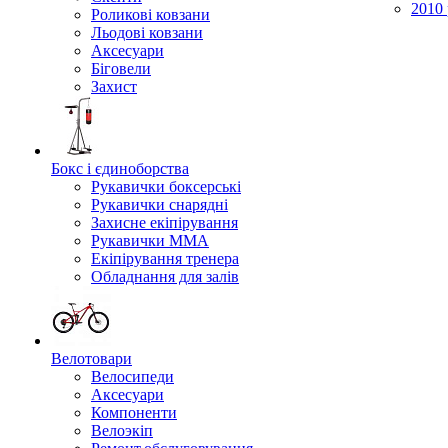
2010 
Роликові ковзани
Льодові ковзани
Аксесуари
Біговели
Захист
Бокс і єдиноборства
Рукавички боксерські
Рукавички снарядні
Захисне екіпірування
Рукавички ММА
Екіпірування тренера
Обладнання для залів
Велотовари
Велосипеди
Аксесуари
Компоненти
Велоэкіп