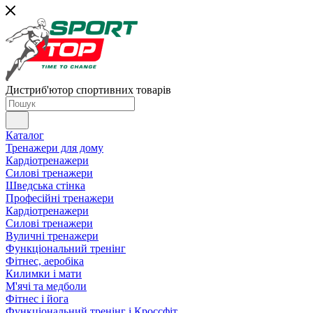
Дистриб'ютор спортивних товарів
Каталог
Тренажери для дому
Кардіотренажери
Силові тренажери
Шведська стінка
Професійні тренажери
Кардіотренажери
Силові тренажери
Вуличні тренажери
Функціональний тренінг
Фітнес, аеробіка
Килимки і мати
М'ячі та медболи
Фітнес і йога
Функціональний тренінг і Кроссфіт