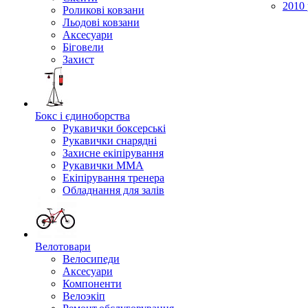
2010 
Роликові ковзани
Льодові ковзани
Аксесуари
Біговели
Захист
Бокс і єдиноборства
Рукавички боксерські
Рукавички снарядні
Захисне екіпірування
Рукавички ММА
Екіпірування тренера
Обладнання для залів
Велотовари
Велосипеди
Аксесуари
Компоненти
Велоэкіп