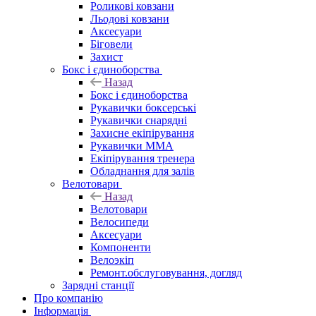
Роликові ковзани
Льодові ковзани
Аксесуари
Біговели
Захист
Бокс і єдиноборства
Назад
Бокс і єдиноборства
Рукавички боксерські
Рукавички снарядні
Захисне екіпірування
Рукавички ММА
Екіпірування тренера
Обладнання для залів
Велотовари
Назад
Велотовари
Велосипеди
Аксесуари
Компоненти
Велоэкіп
Ремонт.обслуговування, догляд
Зарядні станції
Про компанію
Інформація