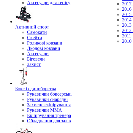
Аксесуари для тенісу
2017 
2016 
2015 
2014 
2013 
Активний спорт
2012 
Самокати
2011 
Скейти
2010 
Роликові ковзани
Льодові ковзани
Аксесуари
Біговели
Захист
Бокс і єдиноборства
Рукавички боксерські
Рукавички снарядні
Захисне екіпірування
Рукавички ММА
Екіпірування тренера
Обладнання для залів