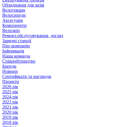
Обладнання для залів
Велотовари
Велосипеди
Аксесуари
Компоненти
Велоэкіп
Ремонт.обслуговування, догляд
Зарядні станції
Про компанію
Інформація
Наша команда
Співробітництво
Бренди
Новини
Сертифікати та нагороди
Проекти
2026 рік
2025 рік
2024 рік
2023 рік
2021 рік
2020 рік
2019 рік
2018 рік