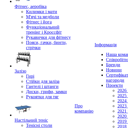
Фітнес, аеробіка
Килимки і мати
М'ячі та медболи
Фітнес і йога
Функціональний
тренінг і Кроссфіт
Рукавички для фітнесу
Пояси, гачки, бинти,
Інформація
стрічки
Наша кома
Співробіт
Бренди
Новини
Залізо
Сертифікат
Гирі
нагороди
Стійки для заліза
Проекти
Гантелі і штанги
2026 
Диски, грифи, замки
2025 
Рукоятки для тяг
2024 
Про
2023 
компанію
2021 
2020 
Настільний теніс
2019 
Тенісні столи
2018 