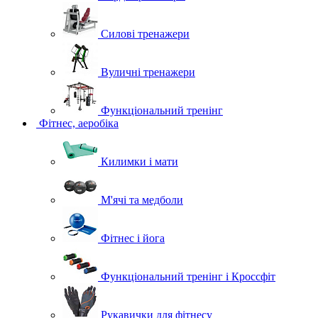
Силові тренажери
Вуличні тренажери
Функціональний тренінг
Фітнес, аеробіка
Килимки і мати
М'ячі та медболи
Фітнес і йога
Функціональний тренінг і Кроссфіт
Рукавички для фітнесу