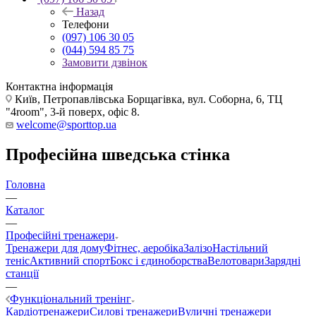
Назад
Телефони
(097) 106 30 05
(044) 594 85 75
Замовити дзвінок
Контактна інформація
Київ, Петропавлівська Борщагівка, вул. Соборна, 6, ТЦ
"4room", 3-й поверх, офіс 8.
welcome@sporttop.ua
Професійна шведська стінка
Головна
—
Каталог
—
Професійні тренажери
Тренажери для дому
Фітнес, аеробіка
Залізо
Настільний
теніс
Активний спорт
Бокс і єдиноборства
Велотовари
Зарядні
станції
—
Функціональний тренінг
Кардіотренажери
Силові тренажери
Вуличні тренажери