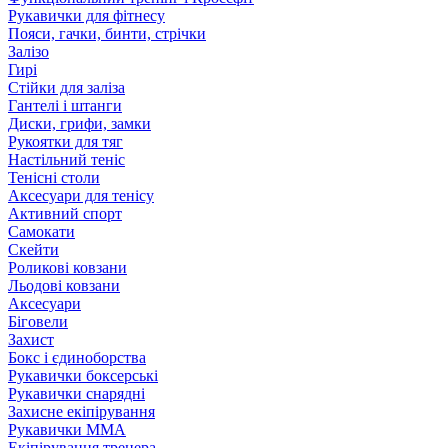
Рукавички для фітнесу
Пояси, гачки, бинти, стрічки
Залізо
Гирі
Стійки для заліза
Гантелі і штанги
Диски, грифи, замки
Рукоятки для тяг
Настільний теніс
Тенісні столи
Аксесуари для тенісу
Активний спорт
Самокати
Скейти
Роликові ковзани
Льодові ковзани
Аксесуари
Біговели
Захист
Бокс і єдиноборства
Рукавички боксерські
Рукавички снарядні
Захисне екіпірування
Рукавички ММА
Екіпірування тренера