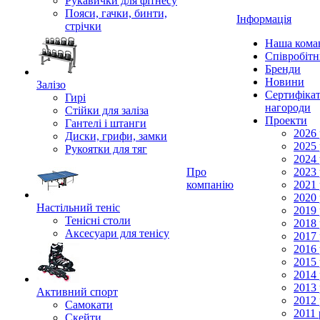
Рукавички для фітнесу
Пояси, гачки, бинти,
Інформація
стрічки
Наша кома
Співробіт
Бренди
Новини
Залізо
Сертифікат
Гирі
нагороди
Стійки для заліза
Проекти
Гантелі і штанги
2026 
Диски, грифи, замки
2025 
Рукоятки для тяг
2024 
Про
2023 
компанію
2021 
2020 
Настільний теніс
2019 
Тенісні столи
2018 
Аксесуари для тенісу
2017 
2016 
2015 
2014 
2013 
Активний спорт
2012 
Самокати
2011 
Скейти