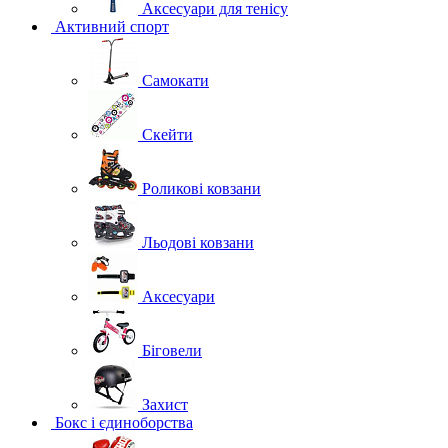
Аксесуари для тенісу
Активний спорт
Самокати
Скейти
Роликові ковзани
Льодові ковзани
Аксесуари
Біговели
Захист
Бокс і єдиноборства