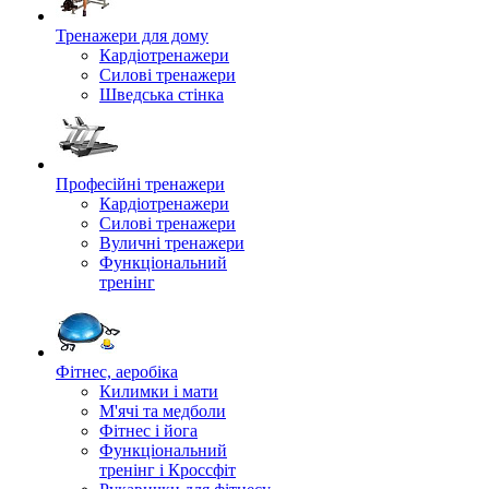
Тренажери для дому
Кардіотренажери
Силові тренажери
Шведська стінка
Професійні тренажери
Кардіотренажери
Силові тренажери
Вуличні тренажери
Функціональний
тренінг
Фітнес, аеробіка
Килимки і мати
М'ячі та медболи
Фітнес і йога
Функціональний
тренінг і Кроссфіт