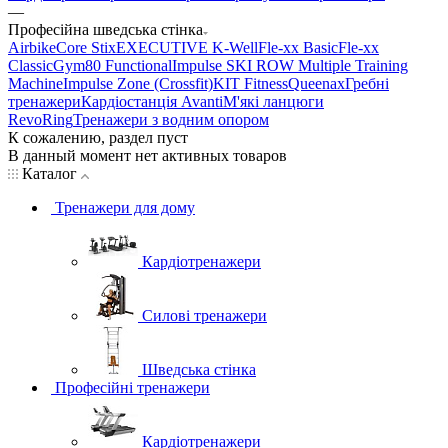
—
Професійна шведська стінка
Airbike
Core Stix
EXECUTIVE K-Well
Fle-xx Basic
Fle-xx
Classic
Gym80 Functional
Impulse SKI ROW Multiple Training
Machine
Impulse Zone (Crossfit)
KIT Fitness
Queenax
Гребні
тренажери
Кардіостанція Avanti
М'які ланцюги
RevoRing
Тренажери з водним опором
К сожалению, раздел пуст
В данный момент нет активных товаров
Каталог
Тренажери для дому
Кардіотренажери
Силові тренажери
Шведська стінка
Професійні тренажери
Кардіотренажери