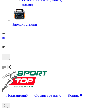
Ремонт.обслуговування,
догляд
Зарядні станції
ua
ru
ua
Порівняння
0
Обрані товари
0
Кошик
0