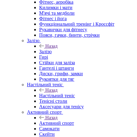
Фітнес, аеробіка
Килимки і мати
М'ячі та медболи
Фітнес і йога
Функціональний тренінг і Кроссфіт
Рукавички для фітнесу
Пояси, гачки, бинти, стрічки
Залізо
Назад
Залізо
Гирі
Стійки для заліза
Гантелі і штанги
Диски, грифи, замки
Рукоятки для тяг
Настільний теніс
Назад
Настільний теніс
Тенісні столи
Аксесуари для тенісу
Активний спорт
Назад
Активний спорт
Самокати
Скейти