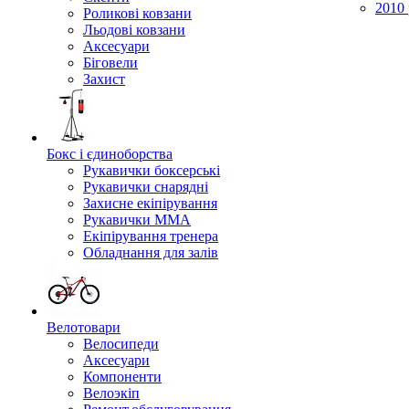
2010 
Роликові ковзани
Льодові ковзани
Аксесуари
Біговели
Захист
Бокс і єдиноборства
Рукавички боксерські
Рукавички снарядні
Захисне екіпірування
Рукавички ММА
Екіпірування тренера
Обладнання для залів
Велотовари
Велосипеди
Аксесуари
Компоненти
Велоэкіп