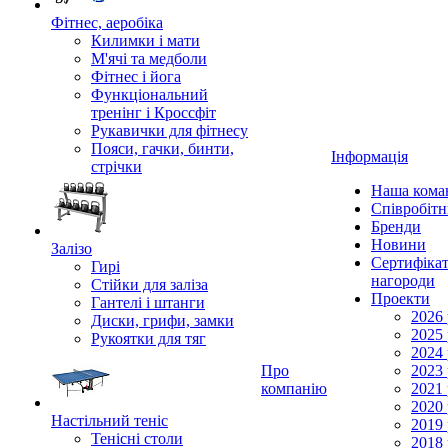
Фітнес, аеробіка
Килимки і мати
М'ячі та медболи
Фітнес і йога
Функціональний
тренінг і Кроссфіт
Рукавички для фітнесу
Пояси, гачки, бинти,
Інформація
стрічки
Наша кома
Співробіт
Бренди
Новини
Залізо
Сертифікат
Гирі
нагороди
Стійки для заліза
Проекти
Гантелі і штанги
2026 
Диски, грифи, замки
2025 
Рукоятки для тяг
2024 
Про
2023 
компанію
2021 
2020 
Настільний теніс
2019 
Тенісні столи
2018 