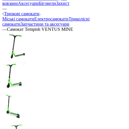
ковзани
Аксесуари
Біговели
Захист
—
Трюкові самокати
Міські самокати
Електросамокати
Триколісні
самокати
Запчастини та аксесуари
—
Самокат Tempish VENTUS MINE