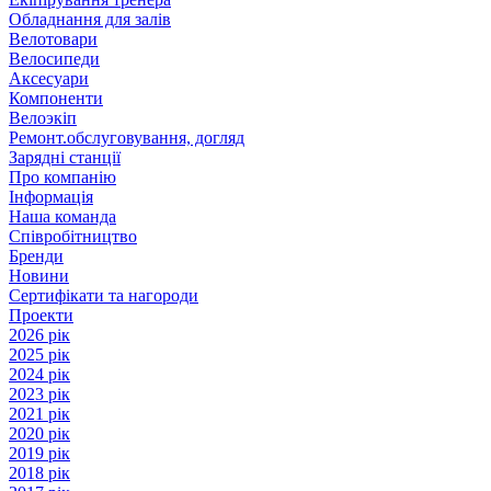
Обладнання для залів
Велотовари
Велосипеди
Аксесуари
Компоненти
Велоэкіп
Ремонт.обслуговування, догляд
Зарядні станції
Про компанію
Інформація
Наша команда
Співробітництво
Бренди
Новини
Сертифікати та нагороди
Проекти
2026 рік
2025 рік
2024 рік
2023 рік
2021 рік
2020 рік
2019 рік
2018 рік