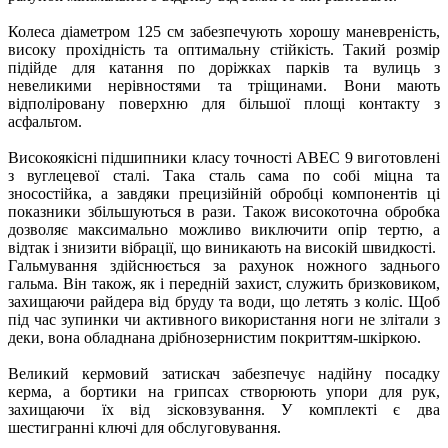
Колеса діаметром 125 см забезпечують хорошу маневреність,
високу прохідність та оптимальну стійкість. Такий розмір
підійде для катання по доріжках парків та вулиць з
невеликими нерівностями та тріщинами. Вони мають
відполіровану поверхню для більшої площі контакту з
асфальтом.
Високоякісні підшипники класу точності ABEC 9 виготовлені
з вуглецевої сталі. Така сталь сама по собі міцна та
зносостійка, а завдяки прецизійній обробці компонентів ці
показники збільшуються в рази. Також високоточна обробка
дозволяє максимально можливо виключити опір тертю, а
відтак і знизити вібрації, що виникають на високій швидкості.
Гальмування здійснюється за рахунок ножного заднього
гальма. Він також, як і передній захист, служить бризковиком,
захищаючи райдера від бруду та води, що летять з коліс. Щоб
під час зупинки чи активного використання ноги не злітали з
деки, вона обладнана дрібнозернистим покриттям-шкіркою.
Великий кермовий затискач забезпечує надійну посадку
керма, а бортики на грипсах створюють упори для рук,
захищаючи їх від зісковзування. У комплекті є два
шестигранні ключі для обслуговування.