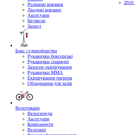
2010 
Роликові ковзани
Льодові ковзани
Аксесуари
Біговели
Захист
Бокс і єдиноборства
Рукавички боксерські
Рукавички снарядні
Захисне екіпірування
Рукавички ММА
Екіпірування тренера
Обладнання для залів
Велотовари
Велосипеди
Аксесуари
Компоненти
Велоэкіп