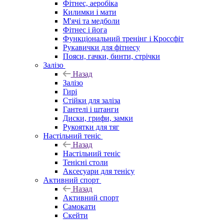
Фітнес, аеробіка
Килимки і мати
М'ячі та медболи
Фітнес і йога
Функціональний тренінг і Кроссфіт
Рукавички для фітнесу
Пояси, гачки, бинти, стрічки
Залізо
Назад
Залізо
Гирі
Стійки для заліза
Гантелі і штанги
Диски, грифи, замки
Рукоятки для тяг
Настільний теніс
Назад
Настільний теніс
Тенісні столи
Аксесуари для тенісу
Активний спорт
Назад
Активний спорт
Самокати
Скейти