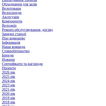
Обладнання для залів
Велотовари
Велосипеди
Аксесуари
Компоненти
Велоэкіп
Ремонт.обслуговування, догляд
Зарядні станції
Про компанію
Інформація
Наша команда
Співробітництво
Бренди
Новини
Сертифікати та нагороди
Проекти
2026 рік
2025 рік
2024 рік
2023 рік
2021 рік
2020 рік
2019 рік
2018 рік