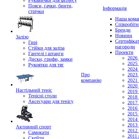
Рукавички для фітнесу
Пояси, гачки, бинти,
Інформація
стрічки
Наша кома
Співробіт
Бренди
Новини
Залізо
Сертифікат
Гирі
нагороди
Стійки для заліза
Проекти
Гантелі і штанги
2026 
Диски, грифи, замки
2025 
Рукоятки для тяг
2024 
Про
2023 
компанію
2021 
2020 
Настільний теніс
2019 
Тенісні столи
2018 
Аксесуари для тенісу
2017 
2016 
2015 
2014 
2013 
Активний спорт
2012 
Самокати
2011 
Скейти