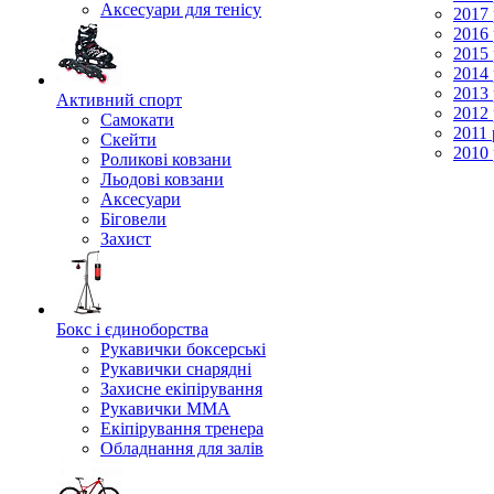
Аксесуари для тенісу
2017 
2016 
2015 
2014 
2013 
Активний спорт
2012 
Самокати
2011 
Скейти
2010 
Роликові ковзани
Льодові ковзани
Аксесуари
Біговели
Захист
Бокс і єдиноборства
Рукавички боксерські
Рукавички снарядні
Захисне екіпірування
Рукавички ММА
Екіпірування тренера
Обладнання для залів