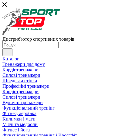
Дистриб'ютор спортивних товарів
Каталог
Тренажери для дому
Кардіотренажери
Силові тренажери
Шведська стінка
Професійні тренажери
Кардіотренажери
Силові тренажери
Вуличні тренажери
Функціональний тренінг
Фітнес, аеробіка
Килимки і мати
М'ячі та медболи
Фітнес і йога
Функціональний тренінг і Кроссфіт