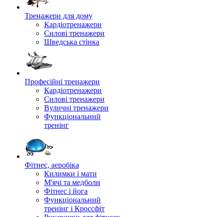
Тренажери для дому
Кардіотренажери
Силові тренажери
Шведська стінка
Професійні тренажери
Кардіотренажери
Силові тренажери
Вуличні тренажери
Функціональний
тренінг
Фітнес, аеробіка
Килимки і мати
М'ячі та медболи
Фітнес і йога
Функціональний
тренінг і Кроссфіт