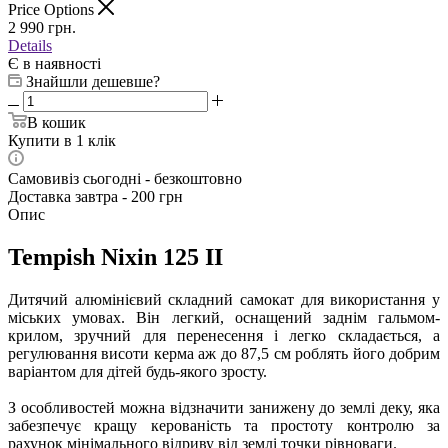
Price Options
2 990
грн.
Details
Є в наявності
Знайшли дешевше?
В кошик
Купити в 1 клік
Самовивіз сьогодні - безкоштовно
Доставка завтра - 200 грн
Опис
Tempish Nixin 125 II
Дитячий алюмінієвий складний самокат для використання у
міських умовах. Він легкий, оснащений заднім гальмом-
крилом, зручний для перенесення і легко складається, а
регулювання висоти керма аж до 87,5 см роблять його добрим
варіантом для дітей будь-якого зросту.
З особливостей можна відзначити занижену до землі деку, яка
забезпечує кращу керованість та простоту контролю за
рахунок мінімального відриву від землі точки рівноваги.