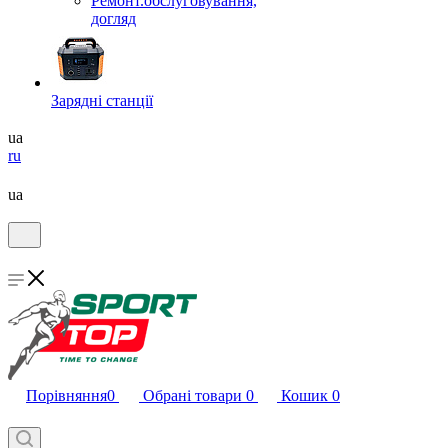
Ремонт.обслуговування,
догляд
Зарядні станції
ua
ru
ua
Порівняння
0
Обрані товари
0
Кошик
0