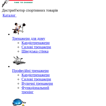
Дистриб'ютор спортивних товарів
Каталог
Тренажери для дому
Кардіотренажери
Силові тренажери
Шведська стінка
Професійні тренажери
Кардіотренажери
Силові тренажери
Вуличні тренажери
Функціональний
тренінг