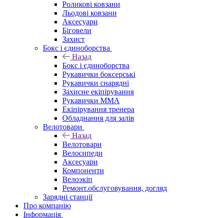
Роликові ковзани
Льодові ковзани
Аксесуари
Біговели
Захист
Бокс і єдиноборства
Назад
Бокс і єдиноборства
Рукавички боксерські
Рукавички снарядні
Захисне екіпірування
Рукавички ММА
Екіпірування тренера
Обладнання для залів
Велотовари
Назад
Велотовари
Велосипеди
Аксесуари
Компоненти
Велоэкіп
Ремонт.обслуговування, догляд
Зарядні станції
Про компанію
Інформація