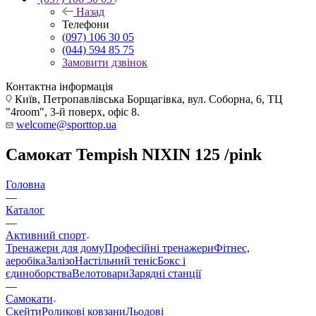
Назад
Телефони
(097) 106 30 05
(044) 594 85 75
Замовити дзвінок
Контактна інформація
Київ, Петропавлівська Борщагівка, вул. Соборна, 6, ТЦ
"4room", 3-й поверх, офіс 8.
welcome@sporttop.ua
Самокат Tempish NIXIN 125 /pink
Головна
—
Каталог
—
Активний спорт
Тренажери для дому
Професійні тренажери
Фітнес,
аеробіка
Залізо
Настільний теніс
Бокс і
єдиноборства
Велотовари
Зарядні станції
—
Самокати
Скейти
Роликові ковзани
Льодові