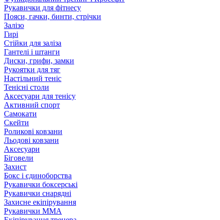
Рукавички для фітнесу
Пояси, гачки, бинти, стрічки
Залізо
Гирі
Стійки для заліза
Гантелі і штанги
Диски, грифи, замки
Рукоятки для тяг
Настільний теніс
Тенісні столи
Аксесуари для тенісу
Активний спорт
Самокати
Скейти
Роликові ковзани
Льодові ковзани
Аксесуари
Біговели
Захист
Бокс і єдиноборства
Рукавички боксерські
Рукавички снарядні
Захисне екіпірування
Рукавички ММА
Екіпірування тренера