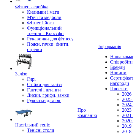
Фітнес, аеробіка
Килимки і мати
М'ячі та медболи
Фітнес і йога
Функціональний
тренінг і Кроссфіт
Рукавички для фітнесу
Пояси, гачки, бинти,
Інформація
стрічки
Наша кома
Співробіт
Бренди
Новини
Залізо
Сертифікат
Гирі
нагороди
Стійки для заліза
Проекти
Гантелі і штанги
2026 
Диски, грифи, замки
2025 
Рукоятки для тяг
2024 
Про
2023 
компанію
2021 
2020 
Настільний теніс
2019 
Тенісні столи
2018 