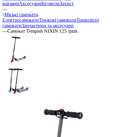
ковзани
Аксесуари
Біговели
Захист
—
Міські самокати
Електросамокати
Трюкові самокати
Триколісні
самокати
Запчастини та аксесуари
—
Самокат Tempish NIXIN 125 /pink