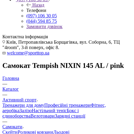
Назад
Телефони
(097) 106 30 05
(044) 594 85 75
Замовити дзвінок
Контактна інформація
Київ, Петропавлівська Борщагівка, вул. Соборна, 6, ТЦ
"4room", 3-й поверх, офіс 8.
welcome@sporttop.ua
Самокат Tempish NIXIN 145 AL / pink
Головна
—
Каталог
—
Активний спорт
Тренажери для дому
Професійні тренажери
Фітнес,
аеробіка
Залізо
Настільний теніс
Бокс і
єдиноборства
Велотовари
Зарядні станції
—
Самокати
Скейти
Роликові ковзани
Льодові