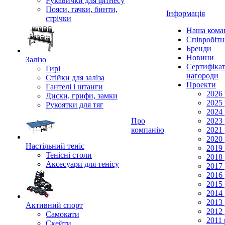
Рукавички для фітнесу
Пояси, гачки, бинти,
Інформація
стрічки
Наша кома
Співробіт
Бренди
Новини
Залізо
Сертифікат
Гирі
нагороди
Стійки для заліза
Проекти
Гантелі і штанги
2026 
Диски, грифи, замки
2025 
Рукоятки для тяг
2024 
Про
2023 
компанію
2021 
2020 
Настільний теніс
2019 
Тенісні столи
2018 
Аксесуари для тенісу
2017 
2016 
2015 
2014 
2013 
Активний спорт
2012 
Самокати
2011 
Скейти