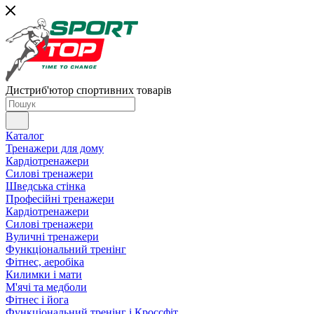
Дистриб'ютор спортивних товарів
Каталог
Тренажери для дому
Кардіотренажери
Силові тренажери
Шведська стінка
Професійні тренажери
Кардіотренажери
Силові тренажери
Вуличні тренажери
Функціональний тренінг
Фітнес, аеробіка
Килимки і мати
М'ячі та медболи
Фітнес і йога
Функціональний тренінг і Кроссфіт