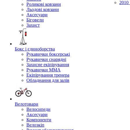
2010 
Роликові ковзани
Льодові ковзани
Аксесуари
Біговели
Захист
Бокс і єдиноборства
Рукавички боксерські
Рукавички снарядні
Захисне екіпірування
Рукавички ММА
Екіпірування тренера
Обладнання для залів
Велотовари
Велосипеди
Аксесуари
Компоненти
Велоэкіп