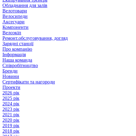
Обладнання для залів
Велотовари
Велосипеди
Аксесуари
Компоненти
Велоэкіп
Ремонт.обслуговування, догляд
Зарядні станції
Про компанію
Інформація
Наша команда
Співробітництво
Бренди
Новини
Сертифікати та нагороди
Проекти
2026 рік
2025 рік
2024 рік
2023 рік
2021 рік
2020 рік
2019 рік
2018 рік