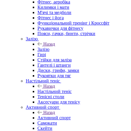
Фітнес, аеробіка
Килимки і мати
М'ячі та медболи
Фітнес і йога
Функціональний тренінг і Кроссфіт
Рукавички для фітнесу
Пояси, гачки, бинти, стрічки
Залізо
Назад
Залізо
Гирі
Стійки для заліза
Гантелі і штанги
Диски, грифи, замки
Рукоятки для тяг
Настільний теніс
Назад
Настільний теніс
Тенісні столи
Аксесуари для тенісу
Активний спорт
Назад
Активний спорт
Самокати
Скейти