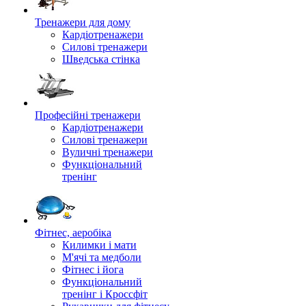
Тренажери для дому
Кардіотренажери
Силові тренажери
Шведська стінка
Професійні тренажери
Кардіотренажери
Силові тренажери
Вуличні тренажери
Функціональний
тренінг
Фітнес, аеробіка
Килимки і мати
М'ячі та медболи
Фітнес і йога
Функціональний
тренінг і Кроссфіт