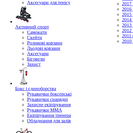
Аксесуари для тенісу
2017 
2016 
2015 
2014 
2013 
Активний спорт
2012 
Самокати
2011 
Скейти
2010 
Роликові ковзани
Льодові ковзани
Аксесуари
Біговели
Захист
Бокс і єдиноборства
Рукавички боксерські
Рукавички снарядні
Захисне екіпірування
Рукавички ММА
Екіпірування тренера
Обладнання для залів