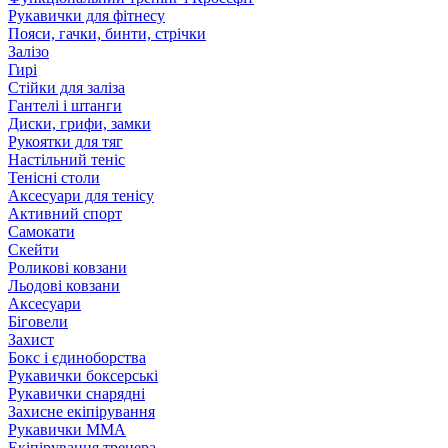
Рукавички для фітнесу
Пояси, гачки, бинти, стрічки
Залізо
Гирі
Стійки для заліза
Гантелі і штанги
Диски, грифи, замки
Рукоятки для тяг
Настільний теніс
Тенісні столи
Аксесуари для тенісу
Активний спорт
Самокати
Скейти
Роликові ковзани
Льодові ковзани
Аксесуари
Біговели
Захист
Бокс і єдиноборства
Рукавички боксерські
Рукавички снарядні
Захисне екіпірування
Рукавички ММА
Екіпірування тренера