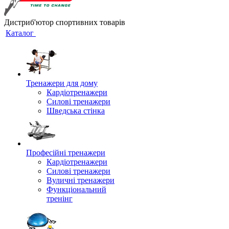
Дистриб'ютор спортивних товарів
Каталог
Тренажери для дому
Кардіотренажери
Силові тренажери
Шведська стінка
Професійні тренажери
Кардіотренажери
Силові тренажери
Вуличні тренажери
Функціональний
тренінг