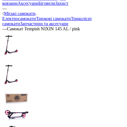
ковзани
Аксесуари
Біговели
Захист
—
Міські самокати
Електросамокати
Трюкові самокати
Триколісні
самокати
Запчастини та аксесуари
—
Самокат Tempish NIXIN 145 AL / pink