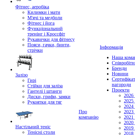
Фітнес, аеробіка
Килимки і мати
М'ячі та медболи
Фітнес і йога
Функціональний
тренінг і Кроссфіт
Рукавички для фітнесу
Пояси, гачки, бинти,
Інформація
стрічки
Наша кома
Співробіт
Бренди
Новини
Залізо
Сертифікат
Гирі
нагороди
Стійки для заліза
Проекти
Гантелі і штанги
2026 
Диски, грифи, замки
2025 
Рукоятки для тяг
2024 
Про
2023 
компанію
2021 
2020 
Настільний теніс
2019 
Тенісні столи
2018 