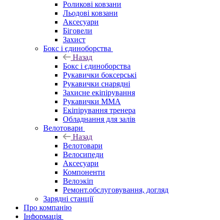
Роликові ковзани
Льодові ковзани
Аксесуари
Біговели
Захист
Бокс і єдиноборства
Назад
Бокс і єдиноборства
Рукавички боксерські
Рукавички снарядні
Захисне екіпірування
Рукавички ММА
Екіпірування тренера
Обладнання для залів
Велотовари
Назад
Велотовари
Велосипеди
Аксесуари
Компоненти
Велоэкіп
Ремонт.обслуговування, догляд
Зарядні станції
Про компанію
Інформація