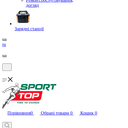
Ремонт.обслуговування,
догляд
Зарядні станції
ua
ru
ua
Порівняння
0
Обрані товари
0
Кошик
0