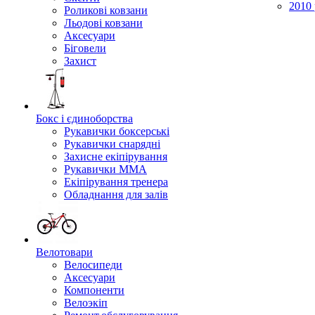
2010 
Роликові ковзани
Льодові ковзани
Аксесуари
Біговели
Захист
Бокс і єдиноборства
Рукавички боксерські
Рукавички снарядні
Захисне екіпірування
Рукавички ММА
Екіпірування тренера
Обладнання для залів
Велотовари
Велосипеди
Аксесуари
Компоненти
Велоэкіп