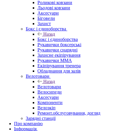
Роликові ковзани
Льодові ковзани
Аксесуари
Біговели
Захист
Бокс і єдиноборства
Назад
Бокс і єдиноборства
Рукавички боксерські
Рукавички снарядні
Захисне екіпірування
Рукавички ММА
Екіпірування тренера
Обладнання для залів
Велотовари
Назад
Велотовари
Велосипеди
Аксесуари
Компоненти
Велоэкіп
Ремонт.обслуговування, догляд
Зарядні станції
Про компанію
Інформація