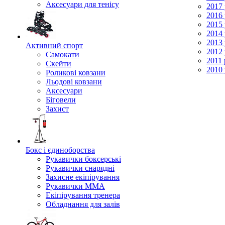
Аксесуари для тенісу
2017 
2016 
2015 
2014 
2013 
Активний спорт
2012 
Самокати
2011 
Скейти
2010 
Роликові ковзани
Льодові ковзани
Аксесуари
Біговели
Захист
Бокс і єдиноборства
Рукавички боксерські
Рукавички снарядні
Захисне екіпірування
Рукавички ММА
Екіпірування тренера
Обладнання для залів