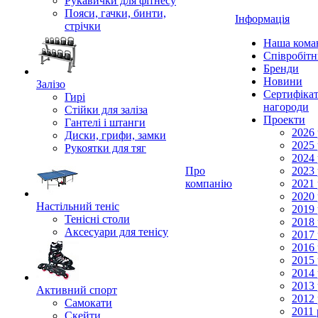
Рукавички для фітнесу
Пояси, гачки, бинти,
Інформація
стрічки
Наша кома
Співробіт
Бренди
Новини
Залізо
Сертифікат
Гирі
нагороди
Стійки для заліза
Проекти
Гантелі і штанги
2026 
Диски, грифи, замки
2025 
Рукоятки для тяг
2024 
Про
2023 
компанію
2021 
2020 
Настільний теніс
2019 
Тенісні столи
2018 
Аксесуари для тенісу
2017 
2016 
2015 
2014 
2013 
Активний спорт
2012 
Самокати
2011 
Скейти