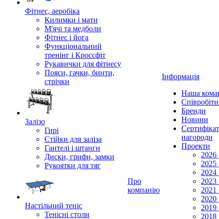
Фітнес, аеробіка
Килимки і мати
М'ячі та медболи
Фітнес і йога
Функціональний
тренінг і Кроссфіт
Рукавички для фітнесу
Пояси, гачки, бинти,
Інформація
стрічки
Наша кома
Співробіт
Бренди
Новини
Залізо
Сертифікат
Гирі
нагороди
Стійки для заліза
Проекти
Гантелі і штанги
2026 
Диски, грифи, замки
2025 
Рукоятки для тяг
2024 
Про
2023 
компанію
2021 
2020 
Настільний теніс
2019 
Тенісні столи
2018 