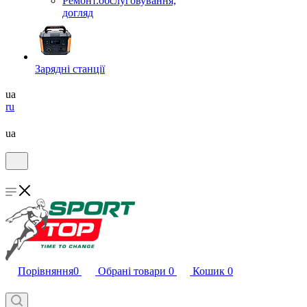
Ремонт.обслуговування,
догляд
Зарядні станції
ua
ru
ua
Порівняння
0
Обрані товари
0
Кошик
0