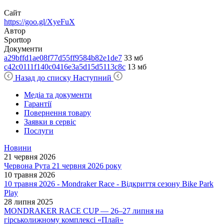
Сайт
https://goo.gl/XyeFuX
Автор
Sporttop
Документи
a29bffd1ae08f77d55ff9584b82e1de7
33 мб
c42c0111f140c0416e3a5d15d5113c8c
13 мб
Назад до списку
Наступний
Медіа та документи
Гарантії
Повернення товару
Заявки в сервіс
Послуги
Новини
21 червня 2026
Червона Рута 21 червня 2026 року
10 травня 2026
10 травня 2026 - Mondraker Race - Відкриття сезону Bike Park
Play
28 липня 2025
MONDRAKER RACE CUP — 26–27 липня на
гірськолижному комплексі «Плай»