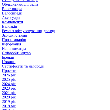
Обладнання для залів
Велотовари
Велосипеди
Аксесуари
Компоненти
Велоэкіп
Ремонт.обслуговування, догляд
Зарядні станції
Про компанію
Інформація
Наша команда
Співробітництво
Бренди
Новини
Сертифікати та нагороди
Проекти
2026 рік
2025 рік
2024 рік
2023 рік
2021 рік
2020 рік
2019 рік
2018 рік