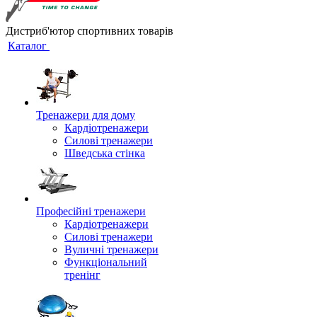
Дистриб'ютор спортивних товарів
Каталог
Тренажери для дому
Кардіотренажери
Силові тренажери
Шведська стінка
Професійні тренажери
Кардіотренажери
Силові тренажери
Вуличні тренажери
Функціональний
тренінг