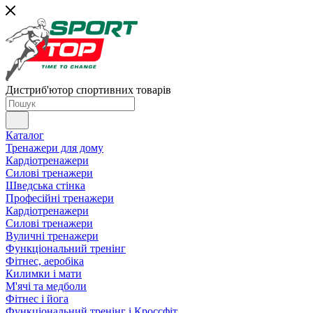
Дистриб'ютор спортивних товарів
Каталог
Тренажери для дому
Кардіотренажери
Силові тренажери
Шведська стінка
Професійні тренажери
Кардіотренажери
Силові тренажери
Вуличні тренажери
Функціональний тренінг
Фітнес, аеробіка
Килимки і мати
М'ячі та медболи
Фітнес і йога
Функціональний тренінг і Кроссфіт