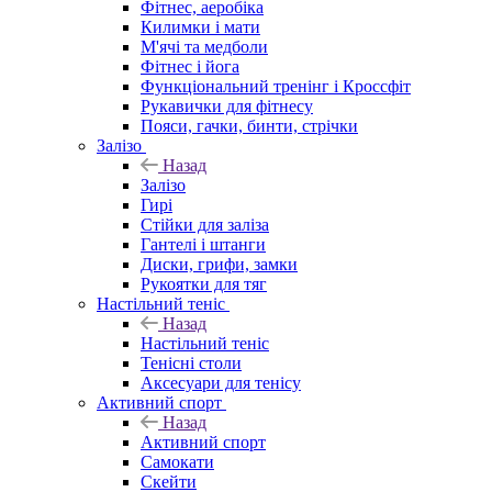
Фітнес, аеробіка
Килимки і мати
М'ячі та медболи
Фітнес і йога
Функціональний тренінг і Кроссфіт
Рукавички для фітнесу
Пояси, гачки, бинти, стрічки
Залізо
Назад
Залізо
Гирі
Стійки для заліза
Гантелі і штанги
Диски, грифи, замки
Рукоятки для тяг
Настільний теніс
Назад
Настільний теніс
Тенісні столи
Аксесуари для тенісу
Активний спорт
Назад
Активний спорт
Самокати
Скейти