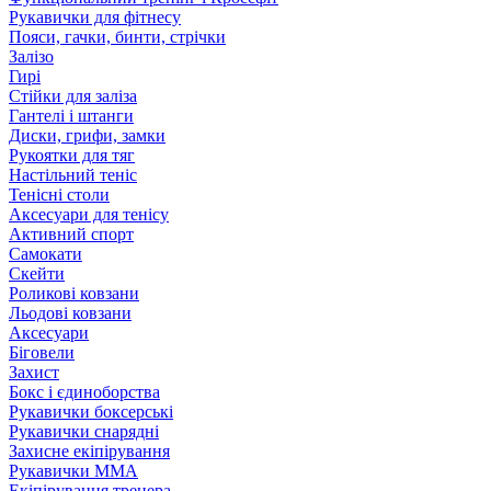
Рукавички для фітнесу
Пояси, гачки, бинти, стрічки
Залізо
Гирі
Стійки для заліза
Гантелі і штанги
Диски, грифи, замки
Рукоятки для тяг
Настільний теніс
Тенісні столи
Аксесуари для тенісу
Активний спорт
Самокати
Скейти
Роликові ковзани
Льодові ковзани
Аксесуари
Біговели
Захист
Бокс і єдиноборства
Рукавички боксерські
Рукавички снарядні
Захисне екіпірування
Рукавички ММА
Екіпірування тренера