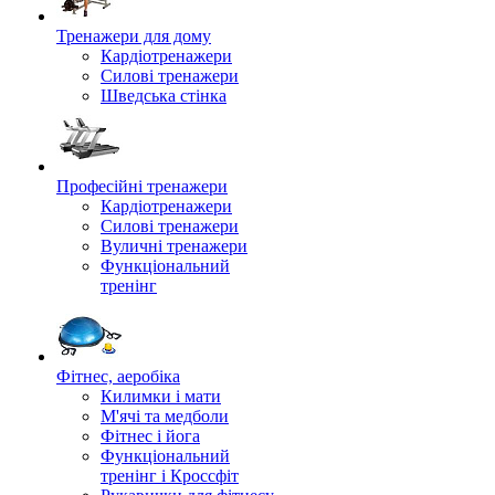
Тренажери для дому
Кардіотренажери
Силові тренажери
Шведська стінка
Професійні тренажери
Кардіотренажери
Силові тренажери
Вуличні тренажери
Функціональний
тренінг
Фітнес, аеробіка
Килимки і мати
М'ячі та медболи
Фітнес і йога
Функціональний
тренінг і Кроссфіт