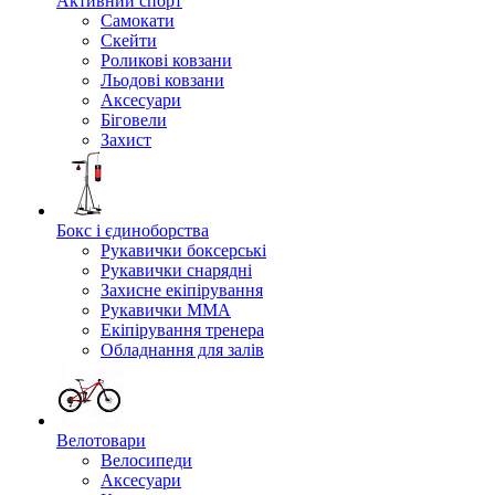
Активний спорт
Самокати
Скейти
Роликові ковзани
Льодові ковзани
Аксесуари
Біговели
Захист
Бокс і єдиноборства
Рукавички боксерські
Рукавички снарядні
Захисне екіпірування
Рукавички ММА
Екіпірування тренера
Обладнання для залів
Велотовари
Велосипеди
Аксесуари