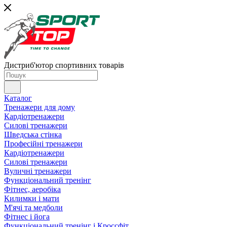
Дистриб'ютор спортивних товарів
Каталог
Тренажери для дому
Кардіотренажери
Силові тренажери
Шведська стінка
Професійні тренажери
Кардіотренажери
Силові тренажери
Вуличні тренажери
Функціональний тренінг
Фітнес, аеробіка
Килимки і мати
М'ячі та медболи
Фітнес і йога
Функціональний тренінг і Кроссфіт