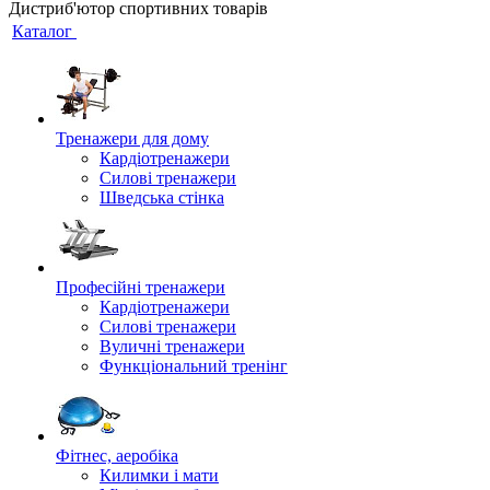
Дистриб'ютор спортивних товарів
Каталог
Тренажери для дому
Кардіотренажери
Силові тренажери
Шведська стінка
Професійні тренажери
Кардіотренажери
Силові тренажери
Вуличні тренажери
Функціональний тренінг
Фітнес, аеробіка
Килимки і мати