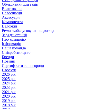
Обладнання для залів
Велотовари
Велосипеди
Аксесуари
Компоненти
Велоэкіп
Ремонт.обслуговування, догляд
Зарядні станції
Про компанію
Інформація
Наша команда
Співробітництво
Бренди
Новини
Сертифікати та нагороди
Проекти
2026 рік
2025 рік
2024 рік
2023 рік
2021 рік
2020 рік
2019 рік
2018 рік