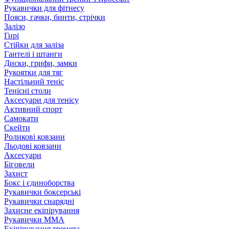
Рукавички для фітнесу
Пояси, гачки, бинти, стрічки
Залізо
Гирі
Стійки для заліза
Гантелі і штанги
Диски, грифи, замки
Рукоятки для тяг
Настільний теніс
Тенісні столи
Аксесуари для тенісу
Активний спорт
Самокати
Скейти
Роликові ковзани
Льодові ковзани
Аксесуари
Біговели
Захист
Бокс і єдиноборства
Рукавички боксерські
Рукавички снарядні
Захисне екіпірування
Рукавички ММА
Екіпірування тренера