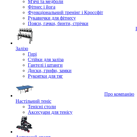
М'ячі та медболи
Фітнес і йога
Функціональний тренінг і Кроссфіт
Рукавички для фітнесу
Пояси, гачки, бинти, стрічки
Залізо
Гирі
Стійки для заліза
Гантелі і штанги
Диски, грифи, замки
Рукоятки для тяг
Про компанію
Настільний теніс
Тенісні столи
Аксесуари для тенісу