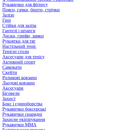
Рукавички для фітнесу
Пояси, гачки, бинти, стрічки
Залізо
Гирі
Стійки для заліза
Гантелі і штанги
Диски, грифи, замки
Рукоятки для тяг
Настільний теніс
Тенісні столи
Аксесуари для тенісу
Активний спорт
Самокати
Скейти
Роликові ковзани
Льодові ковзани
Аксесуари
Біговели
Захист
Бокс і єдиноборства
Рукавички боксерські
Рукавички снарядні
Захисне екіпірування
Рукавички ММА
Екіпірування тренера