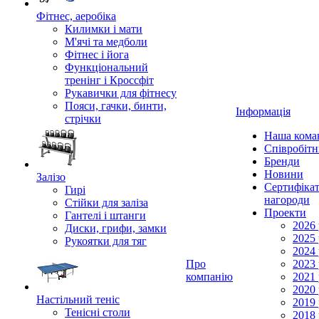
Фітнес, аеробіка
Килимки і мати
М'ячі та медболи
Фітнес і йога
Функціональний
тренінг і Кроссфіт
Рукавички для фітнесу
Пояси, гачки, бинти,
Інформація
стрічки
Наша кома
Співробіт
Бренди
Новини
Залізо
Сертифікат
Гирі
нагороди
Стійки для заліза
Проекти
Гантелі і штанги
2026 
Диски, грифи, замки
2025 
Рукоятки для тяг
2024 
Про
2023 
компанію
2021 
2020 
Настільний теніс
2019 
Тенісні столи
2018 