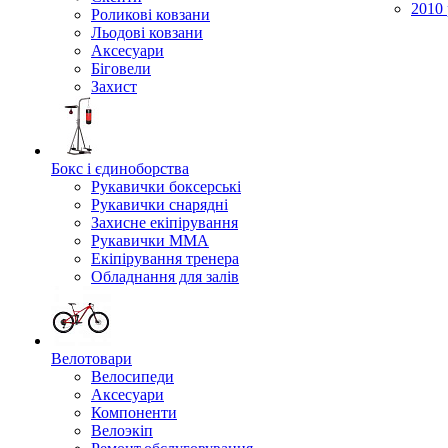
2010 
Роликові ковзани
Льодові ковзани
Аксесуари
Біговели
Захист
Бокс і єдиноборства
Рукавички боксерські
Рукавички снарядні
Захисне екіпірування
Рукавички ММА
Екіпірування тренера
Обладнання для залів
Велотовари
Велосипеди
Аксесуари
Компоненти
Велоэкіп