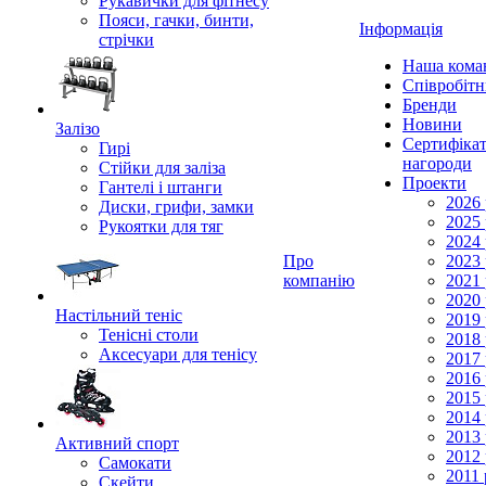
Рукавички для фітнесу
Пояси, гачки, бинти,
Інформація
стрічки
Наша кома
Співробіт
Бренди
Новини
Залізо
Сертифікат
Гирі
нагороди
Стійки для заліза
Проекти
Гантелі і штанги
2026 
Диски, грифи, замки
2025 
Рукоятки для тяг
2024 
Про
2023 
компанію
2021 
2020 
Настільний теніс
2019 
Тенісні столи
2018 
Аксесуари для тенісу
2017 
2016 
2015 
2014 
2013 
Активний спорт
2012 
Самокати
2011 
Скейти