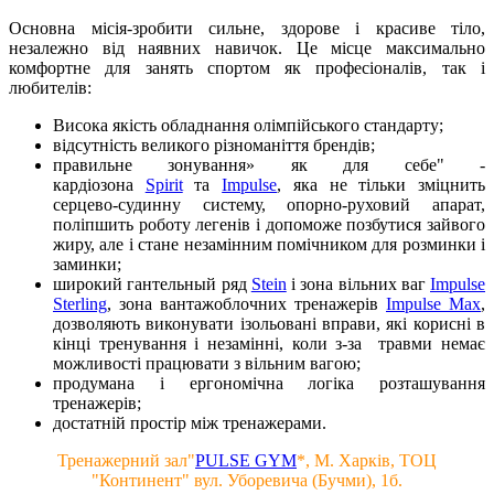
Основна місія-зробити сильне, здорове і красиве тіло,
незалежно від наявних навичок. Це місце максимально
комфортне для занять спортом як професіоналів, так і
любителів:
Висока якість обладнання олімпійського стандарту;
відсутність великого різноманіття брендів;
правильне зонування» як для себе" -
кардiозона
Spirit
та
Impulse
, яка не тільки зміцнить
серцево-судинну систему, опорно-руховий апарат,
поліпшить роботу легенів і допоможе позбутися зайвого
жиру, але і стане незамінним помічником для розминки і
заминки;
широкий гантельный ряд
Stein
і зона вільних ваг
Impulse
Sterling
, зона вантажоблочних тренажерів
Impulse Max
,
дозволяють виконувати ізольовані вправи, які корисні в
кінці тренування і незамінні, коли з-за травми немає
можливості працювати з вільним вагою;
продумана і ергономічна логіка розташування
тренажерів;
достатній простір між тренажерами.
Тренажерний зал"
PULSE GYM
*, М. Харків, ТОЦ
"Континент" вул. Уборевича (Бучми), 1б.