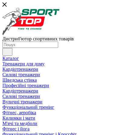
Дистриб'ютор спортивних товарів
Каталог
Тренажери для дому
Кардіотренажери
Силові тренажери
Шведська стінка
Професійні тренажери
Кардіотренажери
Силові тренажери
Вуличні тренажери
Функціональний тренінг
Фітнес, аеробіка
Килимки і мати
М'ячі та медболи
Фітнес і йога
Функціональний тренінг і Кроссфіт