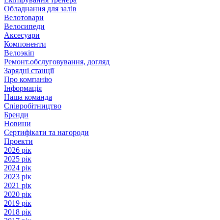
Обладнання для залів
Велотовари
Велосипеди
Аксесуари
Компоненти
Велоэкіп
Ремонт.обслуговування, догляд
Зарядні станції
Про компанію
Інформація
Наша команда
Співробітництво
Бренди
Новини
Сертифікати та нагороди
Проекти
2026 рік
2025 рік
2024 рік
2023 рік
2021 рік
2020 рік
2019 рік
2018 рік