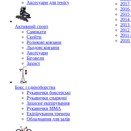
Аксесуари для тенісу
2017 
2016 
2015 
2014 
2013 
Активний спорт
2012 
Самокати
2011 
Скейти
2010 
Роликові ковзани
Льодові ковзани
Аксесуари
Біговели
Захист
Бокс і єдиноборства
Рукавички боксерські
Рукавички снарядні
Захисне екіпірування
Рукавички ММА
Екіпірування тренера
Обладнання для залів