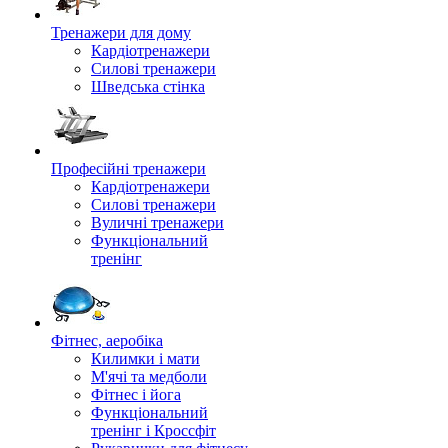
Тренажери для дому
Кардіотренажери
Силові тренажери
Шведська стінка
Професійні тренажери
Кардіотренажери
Силові тренажери
Вуличні тренажери
Функціональний
тренінг
Фітнес, аеробіка
Килимки і мати
М'ячі та медболи
Фітнес і йога
Функціональний
тренінг і Кроссфіт