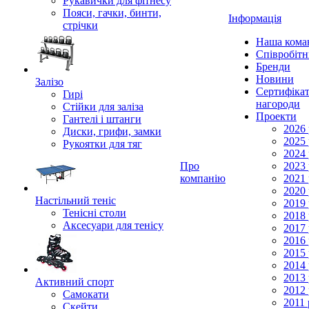
Рукавички для фітнесу
Пояси, гачки, бинти,
Інформація
стрічки
Наша кома
Співробіт
Бренди
Новини
Залізо
Сертифікат
Гирі
нагороди
Стійки для заліза
Проекти
Гантелі і штанги
2026 
Диски, грифи, замки
2025 
Рукоятки для тяг
2024 
Про
2023 
компанію
2021 
2020 
Настільний теніс
2019 
Тенісні столи
2018 
Аксесуари для тенісу
2017 
2016 
2015 
2014 
2013 
Активний спорт
2012 
Самокати
2011 
Скейти