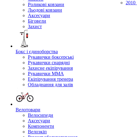
2010 
Роликові ковзани
Льодові ковзани
Аксесуари
Біговели
Захист
Бокс і єдиноборства
Рукавички боксерські
Рукавички снарядні
Захисне екіпірування
Рукавички ММА
Екіпірування тренера
Обладнання для залів
Велотовари
Велосипеди
Аксесуари
Компоненти
Велоэкіп