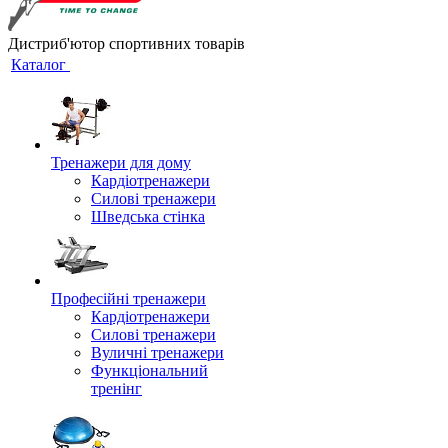
Дистриб'ютор спортивних товарів
Каталог
Тренажери для дому
Кардіотренажери
Силові тренажери
Шведська стінка
Професійні тренажери
Кардіотренажери
Силові тренажери
Вуличні тренажери
Функціональний
тренінг