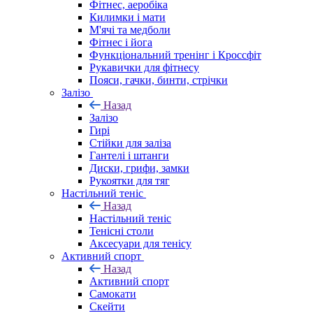
Фітнес, аеробіка
Килимки і мати
М'ячі та медболи
Фітнес і йога
Функціональний тренінг і Кроссфіт
Рукавички для фітнесу
Пояси, гачки, бинти, стрічки
Залізо
Назад
Залізо
Гирі
Стійки для заліза
Гантелі і штанги
Диски, грифи, замки
Рукоятки для тяг
Настільний теніс
Назад
Настільний теніс
Тенісні столи
Аксесуари для тенісу
Активний спорт
Назад
Активний спорт
Самокати
Скейти