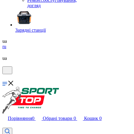
Ремонт.обслуговування,
догляд
Зарядні станції
ua
ru
ua
Порівняння
0
Обрані товари
0
Кошик
0