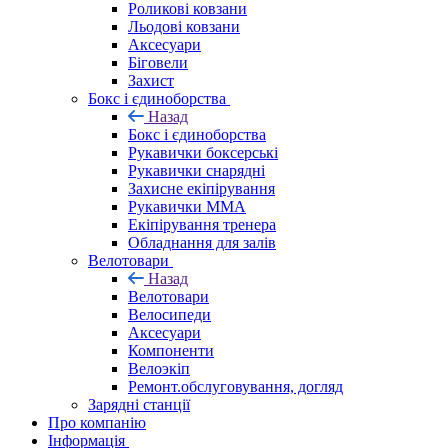
Роликові ковзани
Льодові ковзани
Аксесуари
Біговели
Захист
Бокс і єдиноборства
Назад
Бокс і єдиноборства
Рукавички боксерські
Рукавички снарядні
Захисне екіпірування
Рукавички ММА
Екіпірування тренера
Обладнання для залів
Велотовари
Назад
Велотовари
Велосипеди
Аксесуари
Компоненти
Велоэкіп
Ремонт.обслуговування, догляд
Зарядні станції
Про компанію
Інформація