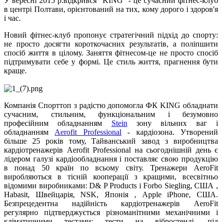
У вересні 2015 р.відкрився "KING" - це сучасний фітнес-клуб
в центрі Полтави, орієнтований на тих, кому дорого і здоров'я
і час.
Новий фітнес-клуб пропонує стратегічний підхід до спорту:
не просто досягти короткочасних результатів, а поліпшити
спосіб життя в цілому. Заняття фітнесом-це не просто спосіб
підтримувати себе у формі. Це стиль життя, прагнення бути
краще.
Компанія Спорттоп з радістю допомогла ФК KING обладнати
сучасним, стильним, функціональним і безумовно
професійним обладнанням
Stein
зону вільних ваг і
обладнанням
Aerofit Professional
- кардіозона. Утворений
більше 25 років тому, Тайванський завод з виробництва
кардіотренажерів Aerofit Professional на сьогоднішній день є
лідером галузі кардіообладнання і поставляє свою продукцію
в понад 50 країн по всьому світу. Тренажери AeroFit
виробляються в тісній кооперації з кращими, всесвітньо
відомими виробниками: D& P Products і Forbo Siegling, США ,
Habasit, Швейцарія, NSK, Японія , Apple iPhone, США.
Безпрецедентна надійність кардіотренажерів AeroFit
регулярно підтверджується різноманітними механічними і
кліматичними тестами: тести на вібростенді, під