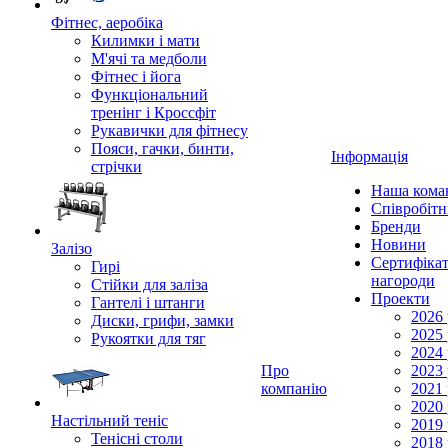
Фітнес, аеробіка
Килимки і мати
М'ячі та медболи
Фітнес і йога
Функціональний
тренінг і Кроссфіт
Рукавички для фітнесу
Пояси, гачки, бинти,
Інформація
стрічки
Наша кома
Співробіт
Бренди
Новини
Залізо
Сертифікат
Гирі
нагороди
Стійки для заліза
Проекти
Гантелі і штанги
2026 
Диски, грифи, замки
2025 
Рукоятки для тяг
2024 
Про
2023 
компанію
2021 
2020 
Настільний теніс
2019 
Тенісні столи
2018 