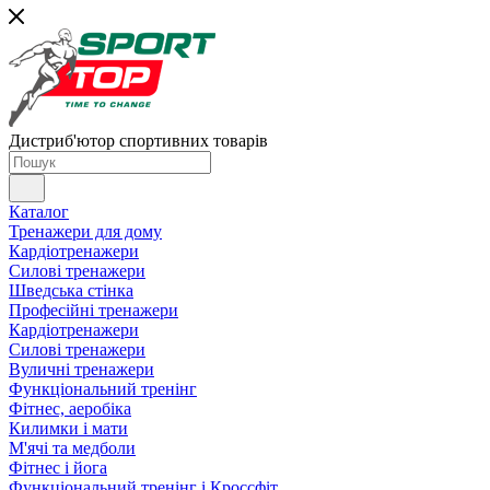
Дистриб'ютор спортивних товарів
Каталог
Тренажери для дому
Кардіотренажери
Силові тренажери
Шведська стінка
Професійні тренажери
Кардіотренажери
Силові тренажери
Вуличні тренажери
Функціональний тренінг
Фітнес, аеробіка
Килимки і мати
М'ячі та медболи
Фітнес і йога
Функціональний тренінг і Кроссфіт