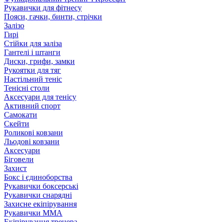
Рукавички для фітнесу
Пояси, гачки, бинти, стрічки
Залізо
Гирі
Стійки для заліза
Гантелі і штанги
Диски, грифи, замки
Рукоятки для тяг
Настільний теніс
Тенісні столи
Аксесуари для тенісу
Активний спорт
Самокати
Скейти
Роликові ковзани
Льодові ковзани
Аксесуари
Біговели
Захист
Бокс і єдиноборства
Рукавички боксерські
Рукавички снарядні
Захисне екіпірування
Рукавички ММА
Екіпірування тренера