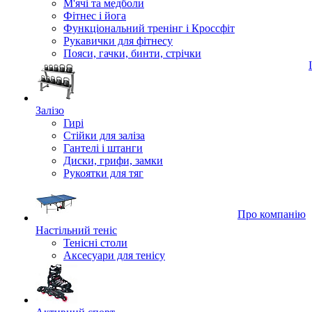
М'ячі та медболи
Фітнес і йога
Функціональний тренінг і Кроссфіт
Рукавички для фітнесу
Пояси, гачки, бинти, стрічки
Залізо
Гирі
Стійки для заліза
Гантелі і штанги
Диски, грифи, замки
Рукоятки для тяг
Про компанію
Настільний теніс
Тенісні столи
Аксесуари для тенісу