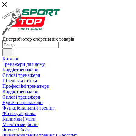
Дистриб'ютор спортивних товарів
Каталог
Тренажери для дому
Кардіотренажери
Силові тренажери
Шведська стінка
Професійні тренажери
Кардіотренажери
Силові тренажери
Вуличні тренажери
Функціональний тренінг
Фітнес, аеробіка
Килимки і мати
М'ячі та медболи
Фітнес і йога
Функціональний тренінг і Кроссфіт