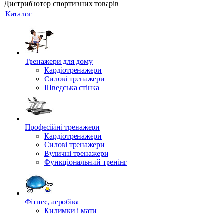
Дистриб'ютор спортивних товарів
Каталог
Тренажери для дому
Кардіотренажери
Силові тренажери
Шведська стінка
Професійні тренажери
Кардіотренажери
Силові тренажери
Вуличні тренажери
Функціональний тренінг
Фітнес, аеробіка
Килимки і мати