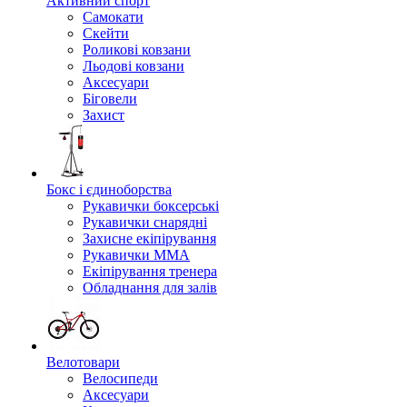
Активний спорт
Самокати
Скейти
Роликові ковзани
Льодові ковзани
Аксесуари
Біговели
Захист
Бокс і єдиноборства
Рукавички боксерські
Рукавички снарядні
Захисне екіпірування
Рукавички ММА
Екіпірування тренера
Обладнання для залів
Велотовари
Велосипеди
Аксесуари