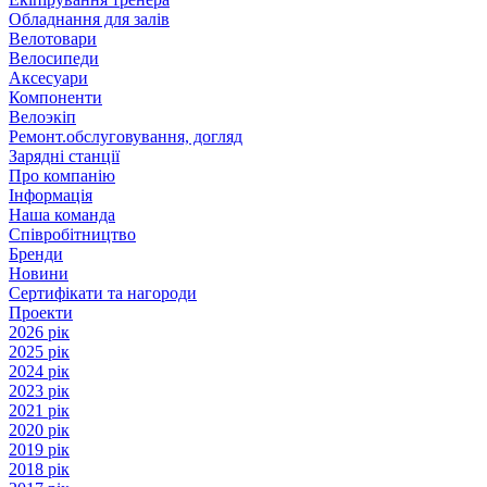
Обладнання для залів
Велотовари
Велосипеди
Аксесуари
Компоненти
Велоэкіп
Ремонт.обслуговування, догляд
Зарядні станції
Про компанію
Інформація
Наша команда
Співробітництво
Бренди
Новини
Сертифікати та нагороди
Проекти
2026 рік
2025 рік
2024 рік
2023 рік
2021 рік
2020 рік
2019 рік
2018 рік