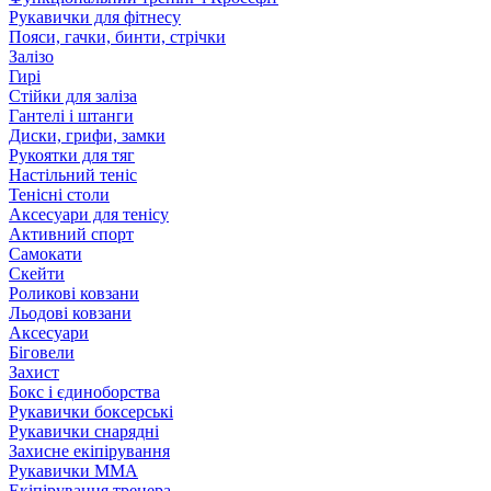
Рукавички для фітнесу
Пояси, гачки, бинти, стрічки
Залізо
Гирі
Стійки для заліза
Гантелі і штанги
Диски, грифи, замки
Рукоятки для тяг
Настільний теніс
Тенісні столи
Аксесуари для тенісу
Активний спорт
Самокати
Скейти
Роликові ковзани
Льодові ковзани
Аксесуари
Біговели
Захист
Бокс і єдиноборства
Рукавички боксерські
Рукавички снарядні
Захисне екіпірування
Рукавички ММА
Екіпірування тренера