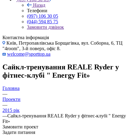
Назад
Телефони
(097) 106 30 05
(044) 594 85 75
Замовити дзвінок
Контактна інформація
Київ, Петропавлівська Борщагівка, вул. Соборна, 6, ТЦ
"4room", 3-й поверх, офіс 8.
welcome@sporttop.ua
Сайкл-тренування REALE Ryder у
фітнес-клубі " Energy Fit»
Головна
—
Проекти
—
2015 рік
—
Сайкл-тренування REALE Ryder у фітнес-клубі " Energy
Fit»
Замовити проект
Задати питання