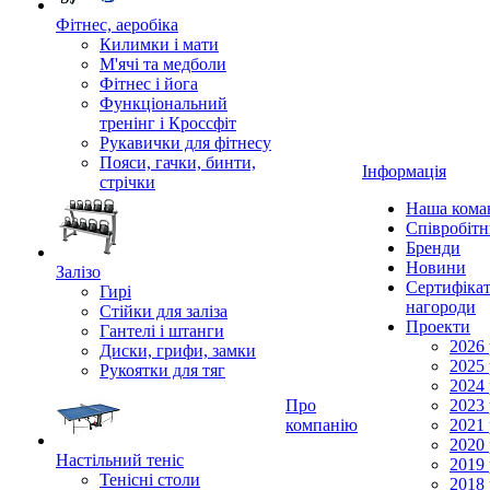
Фітнес, аеробіка
Килимки і мати
М'ячі та медболи
Фітнес і йога
Функціональний
тренінг і Кроссфіт
Рукавички для фітнесу
Пояси, гачки, бинти,
Інформація
стрічки
Наша кома
Співробіт
Бренди
Новини
Залізо
Сертифікат
Гирі
нагороди
Стійки для заліза
Проекти
Гантелі і штанги
2026 
Диски, грифи, замки
2025 
Рукоятки для тяг
2024 
Про
2023 
компанію
2021 
2020 
Настільний теніс
2019 
Тенісні столи
2018 