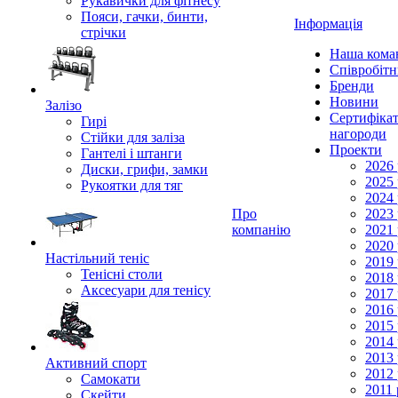
Рукавички для фітнесу
Пояси, гачки, бинти,
Інформація
стрічки
Наша кома
Співробіт
Бренди
Новини
Залізо
Сертифікат
Гирі
нагороди
Стійки для заліза
Проекти
Гантелі і штанги
2026 
Диски, грифи, замки
2025 
Рукоятки для тяг
2024 
Про
2023 
компанію
2021 
2020 
Настільний теніс
2019 
Тенісні столи
2018 
Аксесуари для тенісу
2017 
2016 
2015 
2014 
2013 
Активний спорт
2012 
Самокати
2011 
Скейти