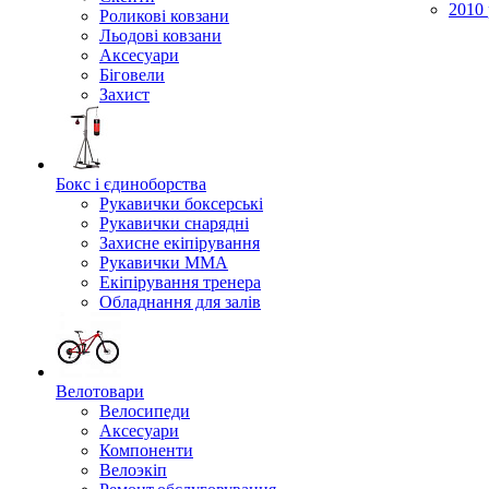
2010 
Роликові ковзани
Льодові ковзани
Аксесуари
Біговели
Захист
Бокс і єдиноборства
Рукавички боксерські
Рукавички снарядні
Захисне екіпірування
Рукавички ММА
Екіпірування тренера
Обладнання для залів
Велотовари
Велосипеди
Аксесуари
Компоненти
Велоэкіп