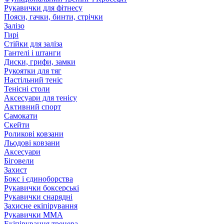
Рукавички для фітнесу
Пояси, гачки, бинти, стрічки
Залізо
Гирі
Стійки для заліза
Гантелі і штанги
Диски, грифи, замки
Рукоятки для тяг
Настільний теніс
Тенісні столи
Аксесуари для тенісу
Активний спорт
Самокати
Скейти
Роликові ковзани
Льодові ковзани
Аксесуари
Біговели
Захист
Бокс і єдиноборства
Рукавички боксерські
Рукавички снарядні
Захисне екіпірування
Рукавички ММА
Екіпірування тренера