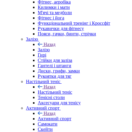
Фітнес, аеробіка
Килимки і мати
М'ячі та медболи
Фітнес і йога
Функціональний тренінг і Кроссфіт
Рукавички для фітнесу
Пояси, гачки, бинти, стрічки
Залізо
Назад
Залізо
Гирі
Стійки для заліза
Гантелі і штанги
Диски, грифи, замки
Рукоятки для тяг
Настільний теніс
Назад
Настільний теніс
Тенісні столи
Аксесуари для тенісу
Активний спорт
Назад
Активний спорт
Самокати
Скейти