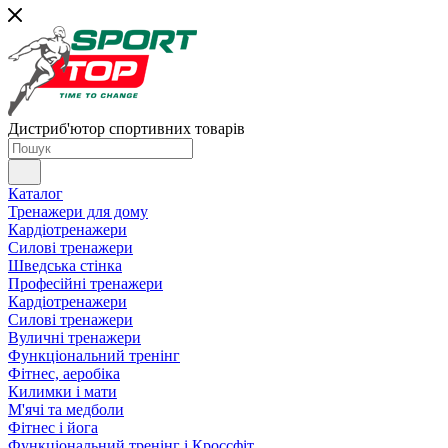
Дистриб'ютор спортивних товарів
Каталог
Тренажери для дому
Кардіотренажери
Силові тренажери
Шведська стінка
Професійні тренажери
Кардіотренажери
Силові тренажери
Вуличні тренажери
Функціональний тренінг
Фітнес, аеробіка
Килимки і мати
М'ячі та медболи
Фітнес і йога
Функціональний тренінг і Кроссфіт