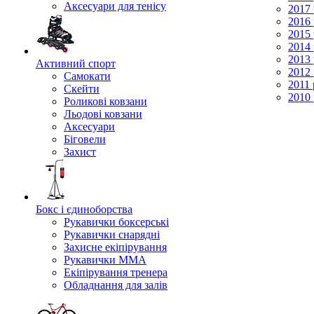
Аксесуари для тенісу
2017 
2016 
2015 
2014 
2013 
Активний спорт
2012 
Самокати
2011 
Скейти
2010 
Роликові ковзани
Льодові ковзани
Аксесуари
Біговели
Захист
Бокс і єдиноборства
Рукавички боксерські
Рукавички снарядні
Захисне екіпірування
Рукавички ММА
Екіпірування тренера
Обладнання для залів