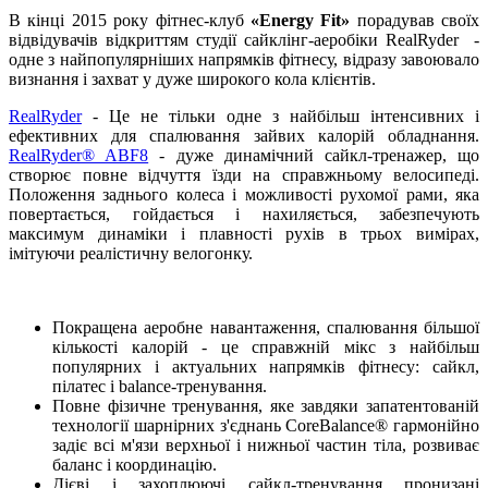
В кінці 2015 року фітнес-клуб
«Energy Fit»
порадував своїх
відвідувачів відкриттям студії сайклінг-аеробіки RealRyder -
одне з найпопулярніших напрямків фітнесу, відразу завоювало
визнання і захват у дуже широкого кола клієнтів.
RealRyder
- Це не тільки одне з найбільш інтенсивних і
ефективних для спалювання зайвих калорій обладнання.
RealRyder® ABF8
- дуже динамічний сайкл-тренажер, що
створює повне відчуття їзди на справжньому велосипеді.
Положення заднього колеса і можливості рухомої рами, яка
повертається, гойдається і нахиляється, забезпечують
максимум динаміки і плавності рухів в трьох вимірах,
імітуючи реалістичну велогонку.
Покращена аеробне навантаження, спалювання більшої
кількості калорій - це справжній мікс з найбільш
популярних і актуальних напрямків фітнесу: сайкл,
пілатес і balance-тренування.
Повне фізичне тренування, яке завдяки запатентованій
технології шарнірних з'єднань CoreBalance® гармонійно
задіє всі м'язи верхньої і нижньої частин тіла, розвиває
баланс і координацію.
Дієві і захоплюючі сайкл-тренування пронизані