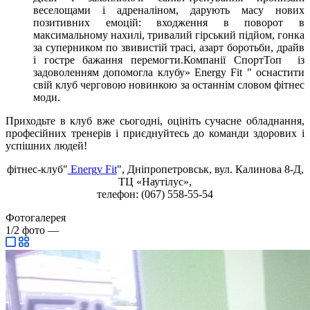
веселощами і адреналіном, дарують масу нових
позитивних емоцій: входження в поворот в
максимальному нахилі, тривалий гірський підйом, гонка
за суперником по звивистій трасі, азарт боротьби, драйв
і гостре бажання перемогти.Компанії СпортТоп із
задоволенням допомогла клубу» Energy Fit " оснастити
свій клуб черговою новинкою за останнім словом фітнес
моди.
Приходьте в клуб вже сьогодні, оцініть сучасне обладнання,
професійних тренерів і приєднуйтесь до команди здорових і
успішних людей!
фітнес-клуб"
Energy Fit
", Дніпропетровськ, вул. Калинова 8-Д,
ТЦ «Наутілус»,
телефон: (067) 558-55-54
Фотогалерея
1/2
фото
—