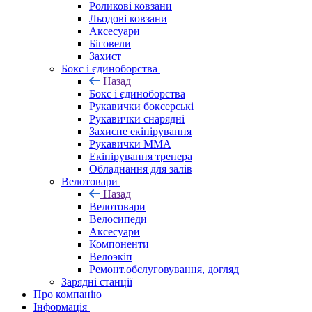
Роликові ковзани
Льодові ковзани
Аксесуари
Біговели
Захист
Бокс і єдиноборства
Назад
Бокс і єдиноборства
Рукавички боксерські
Рукавички снарядні
Захисне екіпірування
Рукавички ММА
Екіпірування тренера
Обладнання для залів
Велотовари
Назад
Велотовари
Велосипеди
Аксесуари
Компоненти
Велоэкіп
Ремонт.обслуговування, догляд
Зарядні станції
Про компанію
Інформація