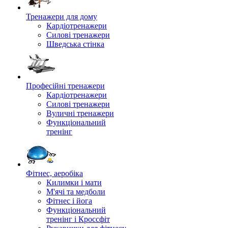
Тренажери для дому
Кардіотренажери
Силові тренажери
Шведська стінка
Професійні тренажери
Кардіотренажери
Силові тренажери
Вуличні тренажери
Функціональний
тренінг
Фітнес, аеробіка
Килимки і мати
М'ячі та медболи
Фітнес і йога
Функціональний
тренінг і Кроссфіт