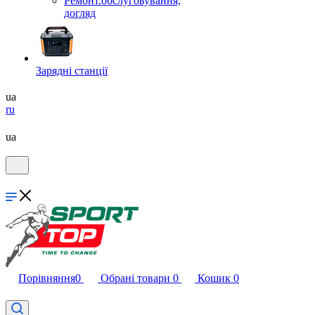
Ремонт.обслуговування,
догляд
Зарядні станції
ua
ru
ua
Порівняння
0
Обрані товари
0
Кошик
0