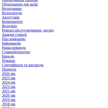
Обладнання для залів
Велотовари
Велосипеди
Аксесуари
Компоненти
Велоэкіп
Ремонт.обслуговування, догляд
Зарядні станції
Про компанію
Інформація
Наша команда
Співробітництво
Бренди
Новини
Сертифікати та нагороди
Проекти
2026 рік
2025 рік
2024 рік
2023 рік
2021 рік
2020 рік
2019 рік
2018 рік