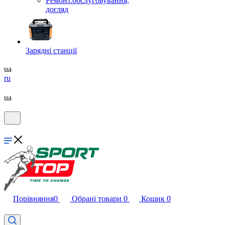
Ремонт.обслуговування,
догляд
Зарядні станції
ua
ru
ua
Порівняння
0
Обрані товари
0
Кошик
0