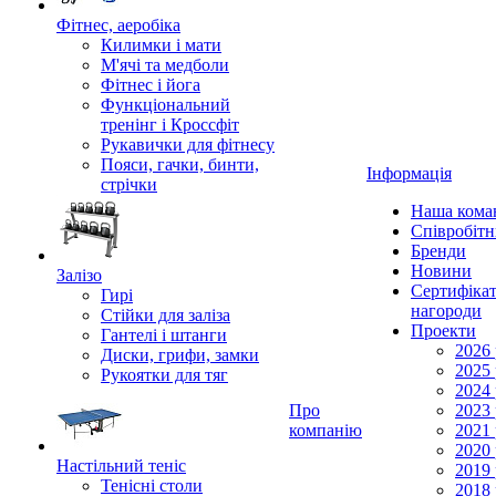
Фітнес, аеробіка
Килимки і мати
М'ячі та медболи
Фітнес і йога
Функціональний
тренінг і Кроссфіт
Рукавички для фітнесу
Пояси, гачки, бинти,
Інформація
стрічки
Наша кома
Співробіт
Бренди
Новини
Залізо
Сертифікат
Гирі
нагороди
Стійки для заліза
Проекти
Гантелі і штанги
2026 
Диски, грифи, замки
2025 
Рукоятки для тяг
2024 
Про
2023 
компанію
2021 
2020 
Настільний теніс
2019 
Тенісні столи
2018 