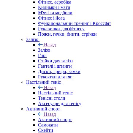
Фітнес, аеробіка
Килимки і мати
М'ячі та медболи
Фітнес і йога
Функціональний тренінг і Кроссфіт
Рукавички для фітнесу
Пояси, гачки, бинти, стрічки
Залізо
Назад
Залізо
Гирі
Стійки для заліза
Гантелі і штанги
Диски, грифи, замки
Рукоятки для тяг
Настільний теніс
Назад
Настільний теніс
Тенісні столи
Аксесуари для тенісу
Активний спорт
Назад
Активний спорт
Самокати
Скейти