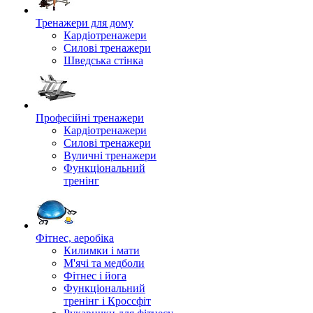
Тренажери для дому
Кардіотренажери
Силові тренажери
Шведська стінка
Професійні тренажери
Кардіотренажери
Силові тренажери
Вуличні тренажери
Функціональний
тренінг
Фітнес, аеробіка
Килимки і мати
М'ячі та медболи
Фітнес і йога
Функціональний
тренінг і Кроссфіт