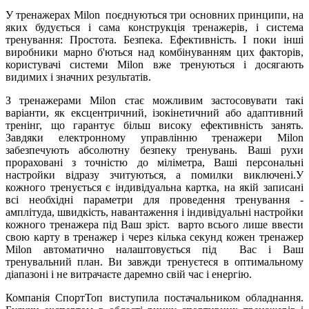
У тренажерах Milon поєднуються три основних принципи, на
яких будується і сама конструкція тренажерів, і система
тренування: Простота. Безпека. Ефективність. І поки інші
виробники марно б'ються над комбінуванням цих факторів,
користувачі системи Milon вже тренуються і досягають
видимих і значних результатів.
З тренажерами Milon стає можливим застосовувати такі
варіанти, як ексцентричний, ізокінетичний або адаптивний
тренінг, що гарантує більш високу ефективність занять.
Завдяки електронному управлінню тренажери Milon
забезпечують абсолютну безпеку тренувань. Ваші рухи
прораховані з точністю до міліметра, Ваші персональні
настройки відразу зчитуються, а помилки виключені.У
кожного тренується є індивідуальна картка, на якій записані
всі необхідні параметри для проведення тренування -
амплітуда, швидкість, навантаження і індивідуальні настройки
кожного тренажера під Ваш зріст. варто всього лише ввести
свою карту в тренажер і через кілька секунд кожен тренажер
Milon автоматично налаштовується під Вас і Ваш
тренувальний план. Ви завжди тренуєтеся в оптимальному
діапазоні і не витрачаєте даремно свій час і енергію.
Компанія СпортТоп виступила постачальником обладнання.