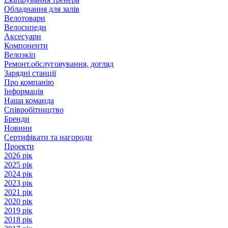
Обладнання для залів
Велотовари
Велосипеди
Аксесуари
Компоненти
Велоэкіп
Ремонт.обслуговування, догляд
Зарядні станції
Про компанію
Інформація
Наша команда
Співробітництво
Бренди
Новини
Сертифікати та нагороди
Проекти
2026 рік
2025 рік
2024 рік
2023 рік
2021 рік
2020 рік
2019 рік
2018 рік