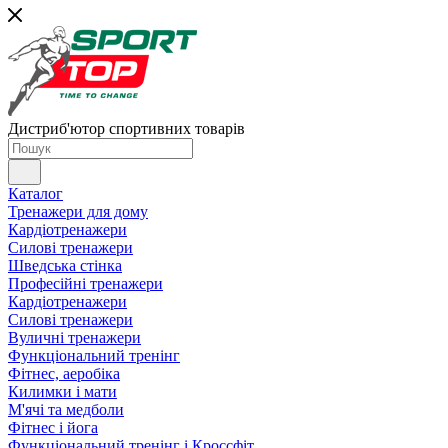
Дистриб'ютор спортивних товарів
Каталог
Тренажери для дому
Кардіотренажери
Силові тренажери
Шведська стінка
Професійні тренажери
Кардіотренажери
Силові тренажери
Вуличні тренажери
Функціональний тренінг
Фітнес, аеробіка
Килимки і мати
М'ячі та медболи
Фітнес і йога
Функціональний тренінг і Кроссфіт