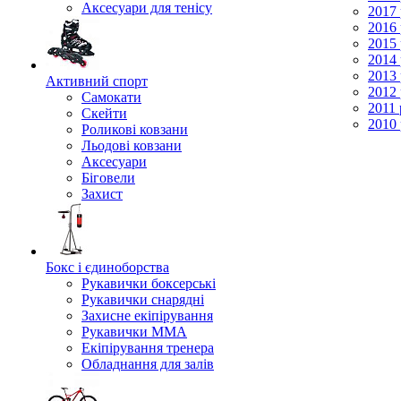
Аксесуари для тенісу
2017 
2016 
2015 
2014 
2013 
Активний спорт
2012 
Самокати
2011 
Скейти
2010 
Роликові ковзани
Льодові ковзани
Аксесуари
Біговели
Захист
Бокс і єдиноборства
Рукавички боксерські
Рукавички снарядні
Захисне екіпірування
Рукавички ММА
Екіпірування тренера
Обладнання для залів