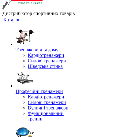
Дистриб'ютор спортивних товарів
Каталог
Тренажери для дому
Кардіотренажери
Силові тренажери
Шведська стінка
Професійні тренажери
Кардіотренажери
Силові тренажери
Вуличні тренажери
Функціональний
тренінг