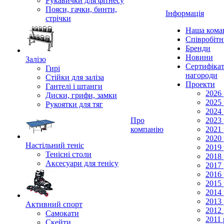
Рукавички для фітнесу
Пояси, гачки, бинти,
Інформація
стрічки
Наша кома
Співробіт
Бренди
Новини
Залізо
Сертифікат
Гирі
нагороди
Стійки для заліза
Проекти
Гантелі і штанги
2026 
Диски, грифи, замки
2025 
Рукоятки для тяг
2024 
Про
2023 
компанію
2021 
2020 
Настільний теніс
2019 
Тенісні столи
2018 
Аксесуари для тенісу
2017 
2016 
2015 
2014 
2013 
Активний спорт
2012 
Самокати
2011 
Скейти