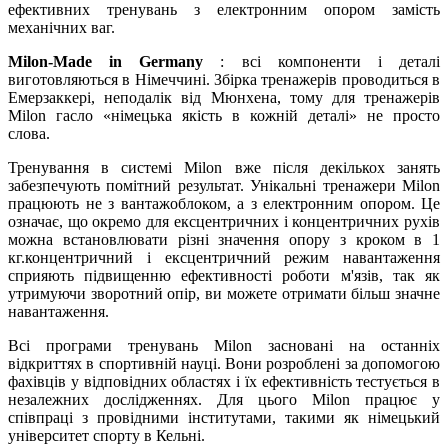
ефективних тренувань з електронним опором замість
механічних ваг.
Milon-Made in Germany
: всі компоненти і деталі
виготовляються в Німеччині. Збірка тренажерів проводиться в
Емерзаккері, неподалік від Мюнхена, тому для тренажерів
Milon гасло «німецька якість в кожній деталі» не просто
слова.
Тренування в системі Milon вже після декількох занять
забезпечують помітний результат. Унікальні тренажери Milon
працюють не з вантажоблоком, а з електронним опором. Це
означає, що окремо для ексцентричних і концентричних рухів
можна встановлювати різні значення опору з кроком в 1
кг.концентричний і ексцентричний режим навантаження
сприяють підвищенню ефективності роботи м'язів, так як
утримуючи зворотний опір, ви можете отримати більш значне
навантаження.
Всі програми тренувань Milon засновані на останніх
відкриттях в спортивній науці. Вони розроблені за допомогою
фахівців у відповідних областях і їх ефективність тестується в
незалежних дослідженнях. Для цього Milon працює у
співпраці з провідними інститутами, такими як німецький
університет спорту в Кельні.