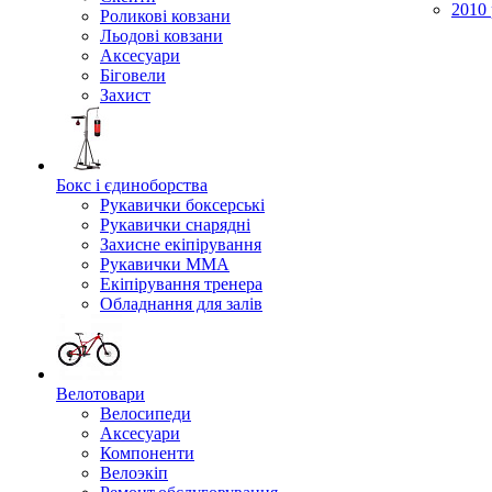
2010 
Роликові ковзани
Льодові ковзани
Аксесуари
Біговели
Захист
Бокс і єдиноборства
Рукавички боксерські
Рукавички снарядні
Захисне екіпірування
Рукавички ММА
Екіпірування тренера
Обладнання для залів
Велотовари
Велосипеди
Аксесуари
Компоненти
Велоэкіп