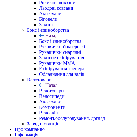
Роликові ковзани
Льодові ковзани
Аксесуари
Біговели
Захист
Бокс і єдиноборства
Назад
Бокс і єдиноборства
Рукавички боксерські
Рукавички снарядні
Захисне екіпірування
Рукавички ММА
Екіпірування тренера
Обладнання для залів
Велотовари
Назад
Велотовари
Велосипеди
Аксесуари
Компоненти
Велоэкіп
Ремонт.обслуговування, догляд
Зарядні станції
Про компанію
Інформація