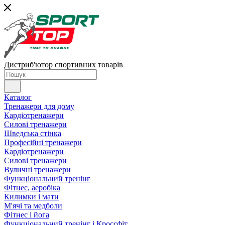
Дистриб'ютор спортивних товарів
Каталог
Тренажери для дому
Кардіотренажери
Силові тренажери
Шведська стінка
Професійні тренажери
Кардіотренажери
Силові тренажери
Вуличні тренажери
Функціональний тренінг
Фітнес, аеробіка
Килимки і мати
М'ячі та медболи
Фітнес і йога
Функціональний тренінг і Кроссфіт