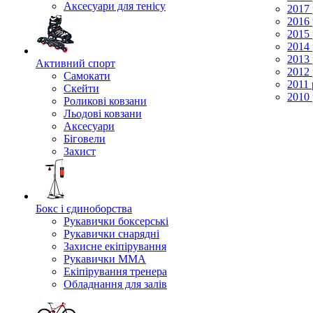
Аксесуари для тенісу
2017 
2016 
2015 
2014 
2013 
Активний спорт
2012 
Самокати
2011 
Скейти
2010 
Роликові ковзани
Льодові ковзани
Аксесуари
Біговели
Захист
Бокс і єдиноборства
Рукавички боксерські
Рукавички снарядні
Захисне екіпірування
Рукавички ММА
Екіпірування тренера
Обладнання для залів