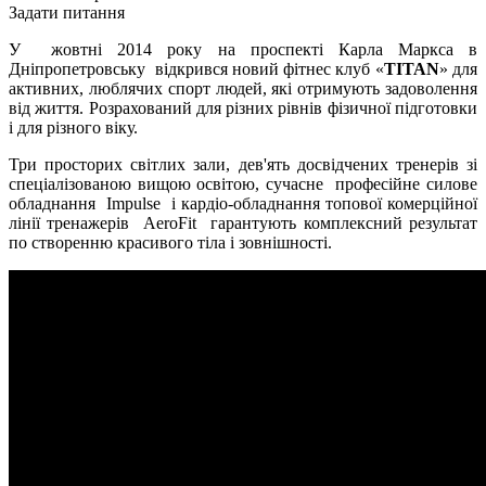
Задати питання
У жовтні 2014 року на проспекті Карла Маркса в
Дніпропетровську відкрився новий фітнес клуб «
TITAN
» для
активних, люблячих спорт людей, які отримують задоволення
від життя. Розрахований для різних рівнів фізичної підготовки
і для різного віку.
Три просторих світлих зали, дев'ять досвідчених тренерів зі
спеціалізованою вищою освітою, сучасне професійне силове
обладнання Impulse і кардіо-обладнання топової комерційної
лінії тренажерів AeroFit гарантують комплексний результат
по створенню красивого тіла і зовнішності.