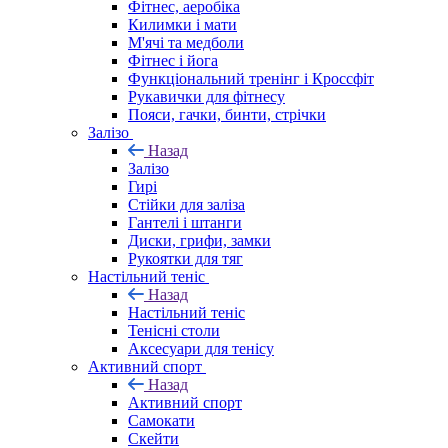
Фітнес, аеробіка
Килимки і мати
М'ячі та медболи
Фітнес і йога
Функціональний тренінг і Кроссфіт
Рукавички для фітнесу
Пояси, гачки, бинти, стрічки
Залізо
Назад
Залізо
Гирі
Стійки для заліза
Гантелі і штанги
Диски, грифи, замки
Рукоятки для тяг
Настільний теніс
Назад
Настільний теніс
Тенісні столи
Аксесуари для тенісу
Активний спорт
Назад
Активний спорт
Самокати
Скейти