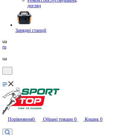
Ремонт.обслуговування,
догляд
Зарядні станції
ua
ru
ua
Порівняння
0
Обрані товари
0
Кошик
0