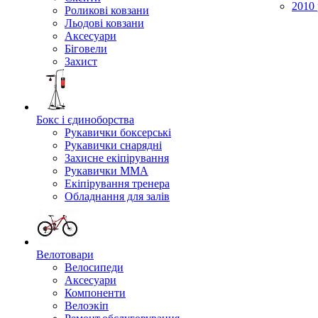
2010 
Роликові ковзани
Льодові ковзани
Аксесуари
Біговели
Захист
Бокс і єдиноборства
Рукавички боксерські
Рукавички снарядні
Захисне екіпірування
Рукавички ММА
Екіпірування тренера
Обладнання для залів
Велотовари
Велосипеди
Аксесуари
Компоненти
Велоэкіп