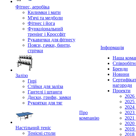
Фітнес, аеробіка
Килимки і мати
М'ячі та медболи
Фітнес і йога
Функціональний
тренінг і Кроссфіт
Рукавички для фітнесу
Пояси, гачки, бинти,
Інформація
стрічки
Наша кома
Співробіт
Бренди
Новини
Залізо
Сертифікат
Гирі
нагороди
Стійки для заліза
Проекти
Гантелі і штанги
2026 
Диски, грифи, замки
2025 
Рукоятки для тяг
2024 
Про
2023 
компанію
2021 
2020 
Настільний теніс
2019 
Тенісні столи
2018 