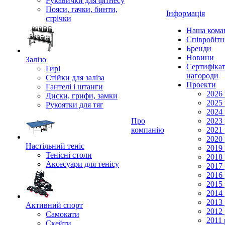
Рукавички для фітнесу
Пояси, гачки, бинти,
Інформація
стрічки
Наша кома
Співробіт
Бренди
Новини
Залізо
Сертифікат
Гирі
нагороди
Стійки для заліза
Проекти
Гантелі і штанги
2026 
Диски, грифи, замки
2025 
Рукоятки для тяг
2024 
Про
2023 
компанію
2021 
2020 
Настільний теніс
2019 
Тенісні столи
2018 
Аксесуари для тенісу
2017 
2016 
2015 
2014 
2013 
Активний спорт
2012 
Самокати
2011 
Скейти