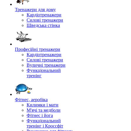
Тренажери для дому
Кардіотренажери
Силові тренажери
Шведська стінка
Професійні тренажери
Кардіотренажери
Силові тренажери
Вуличні тренажери
Функціональний
тренінг
Фітнес, аеробіка
Килимки і мати
М'ячі та медболи
Фітнес і йога
Функціональний
тренінг і Кроссфіт