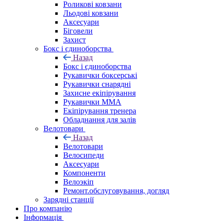
Роликові ковзани
Льодові ковзани
Аксесуари
Біговели
Захист
Бокс і єдиноборства
Назад
Бокс і єдиноборства
Рукавички боксерські
Рукавички снарядні
Захисне екіпірування
Рукавички ММА
Екіпірування тренера
Обладнання для залів
Велотовари
Назад
Велотовари
Велосипеди
Аксесуари
Компоненти
Велоэкіп
Ремонт.обслуговування, догляд
Зарядні станції
Про компанію
Інформація