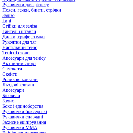
Рукавички для фітнесу
Пояси, гачки, бинти, стрічки
Залізо
Гирі
Стійки для заліза
Гантелі і штанги
Диски, грифи, замки
Рукоятки для тяг
Настільний теніс
Тенісні столи
Аксесуари для тенісу
Активний спорт
Самокати
Скейти
Роликові ковзани
Льодові ковзани
Аксесуари
Біговели
Захист
Бокс і єдиноборства
Рукавички боксерські
Рукавички снарядні
Захисне екіпірування
Рукавички ММА
Екіпірування тренера