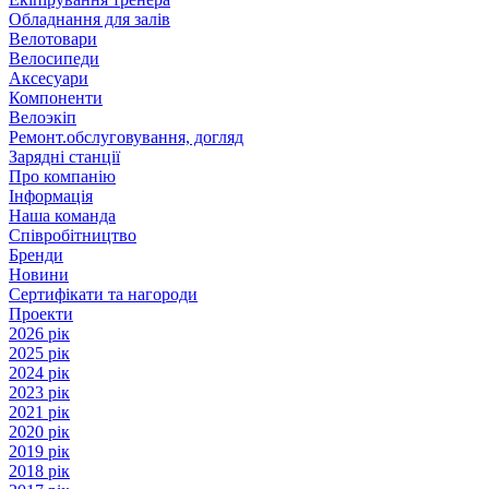
Обладнання для залів
Велотовари
Велосипеди
Аксесуари
Компоненти
Велоэкіп
Ремонт.обслуговування, догляд
Зарядні станції
Про компанію
Інформація
Наша команда
Співробітництво
Бренди
Новини
Сертифікати та нагороди
Проекти
2026 рік
2025 рік
2024 рік
2023 рік
2021 рік
2020 рік
2019 рік
2018 рік