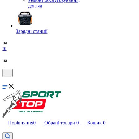
Ремонт.обслуговування,
догляд
Зарядні станції
ua
ru
ua
Порівняння
0
Обрані товари
0
Кошик
0