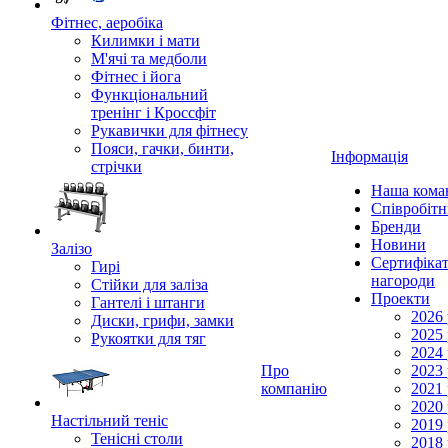
Фітнес, аеробіка
Килимки і мати
М'ячі та медболи
Фітнес і йога
Функціональний
тренінг і Кроссфіт
Рукавички для фітнесу
Пояси, гачки, бинти,
Інформація
стрічки
Наша кома
Співробіт
Бренди
Новини
Залізо
Сертифікат
Гирі
нагороди
Стійки для заліза
Проекти
Гантелі і штанги
2026 
Диски, грифи, замки
2025 
Рукоятки для тяг
2024 
Про
2023 
компанію
2021 
2020 
Настільний теніс
2019 
Тенісні столи
2018 