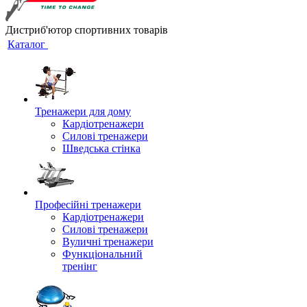
Дистриб'ютор спортивних товарів
Каталог
Тренажери для дому
Кардіотренажери
Силові тренажери
Шведська стінка
Професійні тренажери
Кардіотренажери
Силові тренажери
Вуличні тренажери
Функціональний
тренінг