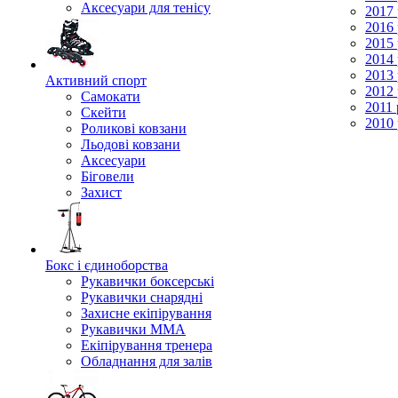
Аксесуари для тенісу
2017 
2016 
2015 
2014 
2013 
Активний спорт
2012 
Самокати
2011 
Скейти
2010 
Роликові ковзани
Льодові ковзани
Аксесуари
Біговели
Захист
Бокс і єдиноборства
Рукавички боксерські
Рукавички снарядні
Захисне екіпірування
Рукавички ММА
Екіпірування тренера
Обладнання для залів