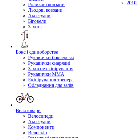
2010 
Роликові ковзани
Льодові ковзани
Аксесуари
Біговели
Захист
Бокс і єдиноборства
Рукавички боксерські
Рукавички снарядні
Захисне екіпірування
Рукавички ММА
Екіпірування тренера
Обладнання для залів
Велотовари
Велосипеди
Аксесуари
Компоненти
Велоэкіп