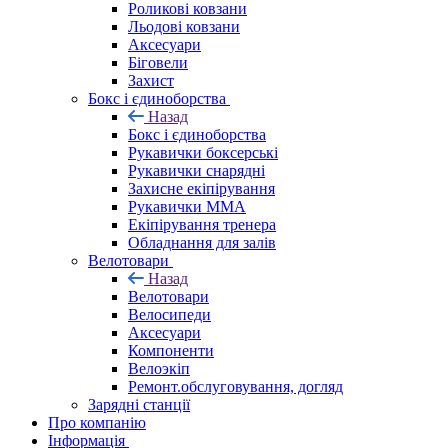
Роликові ковзани
Льодові ковзани
Аксесуари
Біговели
Захист
Бокс і єдиноборства
Назад
Бокс і єдиноборства
Рукавички боксерські
Рукавички снарядні
Захисне екіпірування
Рукавички ММА
Екіпірування тренера
Обладнання для залів
Велотовари
Назад
Велотовари
Велосипеди
Аксесуари
Компоненти
Велоэкіп
Ремонт.обслуговування, догляд
Зарядні станції
Про компанію
Інформація