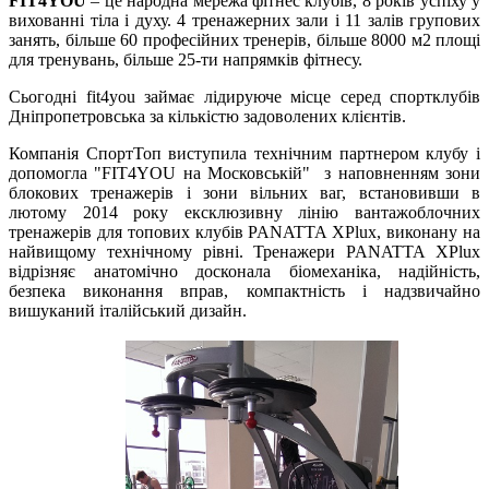
FIT4YOU
– це народна мережа фітнес клубів, 8 років успіху у
вихованні тіла і духу. 4 тренажерних зали і 11 залів групових
занять, більше 60 професійних тренерів, більше 8000 м2 площі
для тренувань, більше 25-ти напрямків фітнесу.
Сьогодні fit4you займає лідируюче місце серед спортклубів
Дніпропетровська за кількістю задоволених клієнтів.
Компанія СпортТоп виступила технічним партнером клубу і
допомогла "FIT4YOU на Московській" з наповненням зони
блокових тренажерів і зони вільних ваг, встановивши в
лютому 2014 року ексклюзивну лінію вантажоблочних
тренажерів для топових клубів PANATTA XPlux, виконану на
найвищому технічному рівні. Тренажери PANATTA XPlux
відрізняє анатомічно досконала біомеханіка, надійність,
безпека виконання вправ, компактність і надзвичайно
вишуканий італійський дизайн.