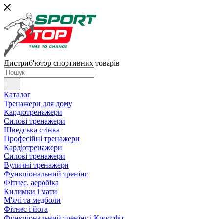
Дистриб'ютор спортивних товарів
Каталог
Тренажери для дому
Кардіотренажери
Силові тренажери
Шведська стінка
Професійні тренажери
Кардіотренажери
Силові тренажери
Вуличні тренажери
Функціональний тренінг
Фітнес, аеробіка
Килимки і мати
М'ячі та медболи
Фітнес і йога
Функціональний тренінг і Кроссфіт