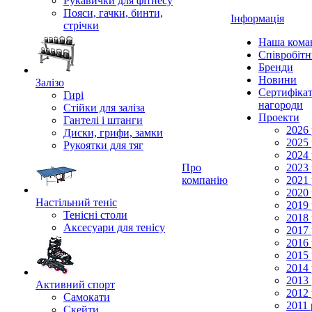
Рукавички для фітнесу
Пояси, гачки, бинти,
Інформація
стрічки
Наша кома
Співробіт
Бренди
Новини
Залізо
Сертифікат
Гирі
нагороди
Стійки для заліза
Проекти
Гантелі і штанги
2026 
Диски, грифи, замки
2025 
Рукоятки для тяг
2024 
Про
2023 
компанію
2021 
2020 
Настільний теніс
2019 
Тенісні столи
2018 
Аксесуари для тенісу
2017 
2016 
2015 
2014 
2013 
Активний спорт
2012 
Самокати
2011 
Скейти