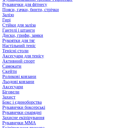
Рукавички для фітнесу
Пояси, гачки, бинти, стрічки
Залізо
Гирі
Стійки для заліза
Гантелі і штанги
Диски, грифи, замки
Рукоятки для тяг
Настільний теніс
Тенісні столи
Аксесуари для тенісу
Активний спорт
Самокати
Скейти
Роликові ковзани
Льодові ковзани
Аксесуари
Біговели
Захист
Бокс і єдиноборства
Рукавички боксерські
Рукавички снарядні
Захисне екіпірування
Рукавички ММА
Екіпірування тренера