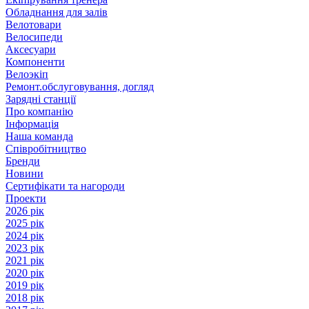
Обладнання для залів
Велотовари
Велосипеди
Аксесуари
Компоненти
Велоэкіп
Ремонт.обслуговування, догляд
Зарядні станції
Про компанію
Інформація
Наша команда
Співробітництво
Бренди
Новини
Сертифікати та нагороди
Проекти
2026 рік
2025 рік
2024 рік
2023 рік
2021 рік
2020 рік
2019 рік
2018 рік