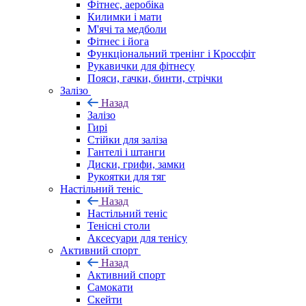
Фітнес, аеробіка
Килимки і мати
М'ячі та медболи
Фітнес і йога
Функціональний тренінг і Кроссфіт
Рукавички для фітнесу
Пояси, гачки, бинти, стрічки
Залізо
Назад
Залізо
Гирі
Стійки для заліза
Гантелі і штанги
Диски, грифи, замки
Рукоятки для тяг
Настільний теніс
Назад
Настільний теніс
Тенісні столи
Аксесуари для тенісу
Активний спорт
Назад
Активний спорт
Самокати
Скейти