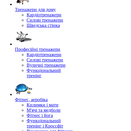
Тренажери для дому
Кардіотренажери
Силові тренажери
Шведська стінка
Професійні тренажери
Кардіотренажери
Силові тренажери
Вуличні тренажери
Функціональний
тренінг
Фітнес, аеробіка
Килимки і мати
М'ячі та медболи
Фітнес і йога
Функціональний
тренінг і Кроссфіт